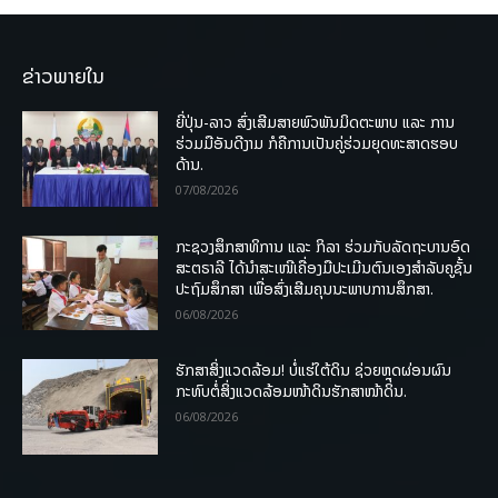
ຂ່າວພາຍໃນ
ຍີ່ປຸ່ນ-ລາວ ສົ່ງເສີມສາຍພົວພັນມິດຕະພາບ ແລະ ການ
ຮ່ວມມືອັນດີງາມ ກໍຄືການເປັນຄູ່ຮ່ວມຍຸດທະສາດຮອບ
ດ້ານ.
07/08/2026
ກະຊວງສຶກສາທິການ ແລະ ກິລາ ຮ່ວມກັບລັດຖະບານອົດ
ສະຕຣາລີ ໄດ້ນຳສະເໜີເຄື່ອງມືປະເມີນຕົນເອງສຳລັບຄູຊັ້ນ
ປະຖົມສຶກສາ ເພື່ອສົ່ງເສີມຄຸນນະພາບການສຶກສາ.
06/08/2026
ຮັກສາສິ່ງແວດລ້ອມ! ບໍ່ແຮ່ໃຕ້ດິນ ຊ່ວຍຫຼຸດຜ່ອນຜົນ
ກະທົບຕໍ່ສິ່ງແວດລ້ອມໜ້າດິນຮັກສາໜ້າດິນ.
06/08/2026