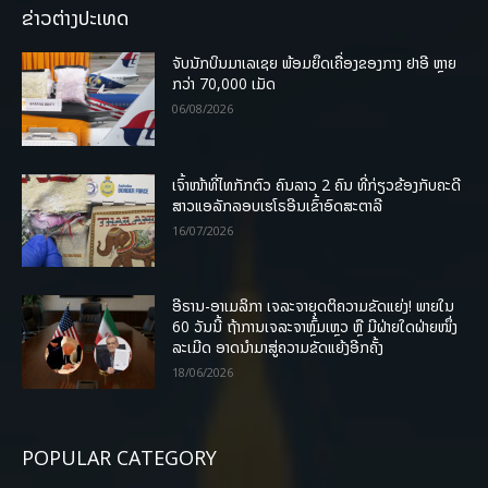
ຂ່າວຕ່າງປະເທດ
ຈັບນັກບິນມາເລເຊຍ ພ້ອມຍຶດເຄື່ອງຂອງກາງ ຢາອີ ຫຼາຍ
ກວ່າ 70,000 ເມັດ
06/08/2026
ເຈົ້າໜ້າທີ່ໄທກັກຕົວ ຄົນລາວ 2 ຄົນ ທີ່ກ່ຽວຂ້ອງກັບຄະດີ
ສາວແອລັກລອບເຮໂຣອີນເຂົ້າອົດສະຕາລີ
16/07/2026
ອີຣານ-ອາເມລິກາ ເຈລະຈາຍຸດຕິຄວາມຂັດແຍ່ງ! ພາຍໃນ
60 ວັນນີ້ ຖ້າການເຈລະຈາຫຼົ້ມເຫຼວ ຫຼື ມີຝ່າຍໃດຝ່າຍໜຶ່ງ
ລະເມີດ ອາດນໍາມາສູ່ຄວາມຂັດແຍ້ງອີກຄັ້ງ
18/06/2026
POPULAR CATEGORY