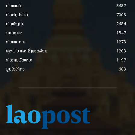
ຂ່າວພາຍ​ໃນ
8487
ຂ່າວຕ່າງປະເທດ
7003
ຂ່າວທ້ອງຖິ່ນ
2484
ນານາສາລະ
1547
ຂ່າວເຫດການ
1278
ສຸຂະພາບ ແລະ ສີ່ງແວດລ້ອມ
1203
ຂ່າວການພັດທະນາ
1197
ມູມໄອທີລາວ
683