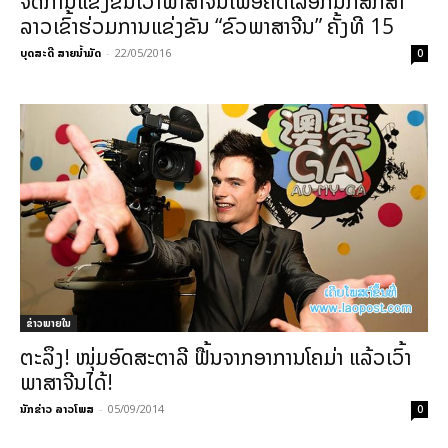
ຈັດການແຂ່ງຂັນເວົ້າພາສາຈີນເພື່ອຄັດເລືອກນັກສຶກສາ
ລາວເຂົ້າຮ່ວມການແຂ່ງຂັນ “ຂົວພາສາຈີນ” ຄັ້ງທີ 15
ບຸດສະດີ ສາຍນ້ຳມັດ
-
22/05/2016
0
ຂ່າວພາຍ​ໃນ
ຕະລຶງ! ໜຸ່ມອົດສະຕາລີ ຟື້ນຈາກອາການໂຄມ່າ ແລ້ວເວົ້າ
ພາສາຈີນໄດ້!
ນັກຂ່າວ ລາວໂພສ
-
05/09/2014
0