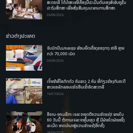
ສະຕຣາລີ ໄດ້ນຳສະເໜີເຄື່ອງມືປະເມີນຕົນເອງສຳລັບຄູຊັ້ນ
ປະຖົມສຶກສາ ເພື່ອສົ່ງເສີມຄຸນນະພາບການສຶກສາ.
06/08/2026
ຂ່າວຕ່າງປະເທດ
ຈັບນັກບິນມາເລເຊຍ ພ້ອມຍຶດເຄື່ອງຂອງກາງ ຢາອີ ຫຼາຍ
ກວ່າ 70,000 ເມັດ
06/08/2026
ເຈົ້າໜ້າທີ່ໄທກັກຕົວ ຄົນລາວ 2 ຄົນ ທີ່ກ່ຽວຂ້ອງກັບຄະດີ
ສາວແອລັກລອບເຮໂຣອີນເຂົ້າອົດສະຕາລີ
16/07/2026
ອີຣານ-ອາເມລິກາ ເຈລະຈາຍຸດຕິຄວາມຂັດແຍ່ງ! ພາຍໃນ
60 ວັນນີ້ ຖ້າການເຈລະຈາຫຼົ້ມເຫຼວ ຫຼື ມີຝ່າຍໃດຝ່າຍໜຶ່ງ
ລະເມີດ ອາດນໍາມາສູ່ຄວາມຂັດແຍ້ງອີກຄັ້ງ
18/06/2026