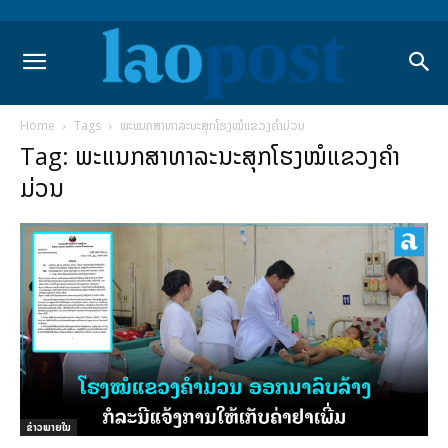
Home
Tags
ພະແນກສາທາລະນະສຸກໂຮງໝໍແຂວງຄໍາມ່ວນ
Tag: ພະແນກສາທາລະນະສຸກໂຮງໝໍແຂວງຄໍາ
ມ່ວນ
ຂ່າວພາຍ​ໃນ