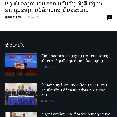
ໂຮງໝໍແຂວງຄຳມ່ວນ ອອກມາລົບລ້າງໜັງສືແຈ້ງການ
ຂາດດຸນຂອງການບໍລິການກອງທຶນສຸຂະພາບ
ສຸກສະດາພອນ
-
21/07/2023
0
ຂ່າວພາຍໃນ
ອົງການກວດກາລັດແຂວງເຊກອງ ແລະ ນະຄອນດາໜັງ
ພົບປະແລກປ່ຽນບົດຮຽນ ຕ້ານການສໍ້ລາດບັງຫຼວງ.
10/08/2026
ຍີ່ປຸ່ນ-ລາວ ສົ່ງເສີມສາຍພົວພັນມິດຕະພາບ ແລະ ການ
ຮ່ວມມືອັນດີງາມ ກໍຄືການເປັນຄູ່ຮ່ວມຍຸດທະສາດຮອບ
ດ້ານ.
07/08/2026
ກະຊວງສຶກສາທິການ ແລະ ກິລາ ຮ່ວມກັບລັດຖະບານອົດ