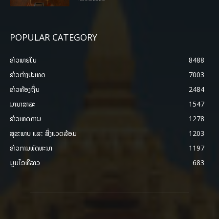
POPULAR CATEGORY
ຂ່າວພາຍ​ໃນ
8488
ຂ່າວຕ່າງປະເທດ
7003
ຂ່າວທ້ອງຖິ່ນ
2484
ນານາສາລະ
1547
ຂ່າວເຫດການ
1278
ສຸຂະພາບ ແລະ ສີ່ງແວດລ້ອມ
1203
ຂ່າວການພັດທະນາ
1197
ມູມໄອທີລາວ
683