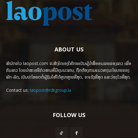
ABOUT US
ສຳນັກຂ່າວ laopost.com ຈະສ້າງໂຕເອງໃຫ້ກາຍເປັນຜູ້ນຳສື່ອອນລາຍຂອງລາວ ເພື່ອ
ຄົນລາວ ໂດຍນຳສະເໜີຂ່າວສານທີ່ມີຄຸນນະພາບ, ຖືກຕ້ອງຕາມແນວທາງນະໂຍບາຍຂອງ
ພັກ-ລັດ, ເປັນປະໂຫຍດຕໍ່ຜູ້ຊົມໃຫ້ໄດ້ຫຼາກຫຼາຍທີ່ສຸດ, ຈະແຈ້ງທີ່ສຸດ ແລະວ່ອງໄວທີ່ສຸດ.
Contact us:
laopost@rdkgroup.la
FOLLOW US