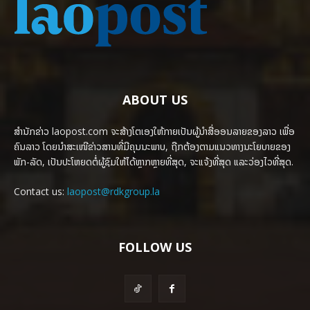
ABOUT US
ສຳນັກຂ່າວ laopost.com ຈະສ້າງໂຕເອງໃຫ້ກາຍເປັນຜູ້ນຳສື່ອອນລາຍຂອງລາວ ເພື່ອ
ຄົນລາວ ໂດຍນຳສະເໜີຂ່າວສານທີ່ມີຄຸນນະພາບ, ຖືກຕ້ອງຕາມແນວທາງນະໂຍບາຍຂອງ
ພັກ-ລັດ, ເປັນປະໂຫຍດຕໍ່ຜູ້ຊົມໃຫ້ໄດ້ຫຼາກຫຼາຍທີ່ສຸດ, ຈະແຈ້ງທີ່ສຸດ ແລະວ່ອງໄວທີ່ສຸດ.
Contact us:
laopost@rdkgroup.la
FOLLOW US