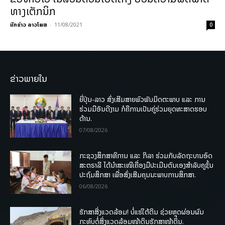
ທາງເຕັກນິກ
ນັກຂ່າວ ລາວໂພສ
-
11/08/2021
0
ຂ່າວພາຍໃນ
ຍີ່ປຸ່ນ-ລາວ ສົ່ງເສີມສາຍພົວພັນມິດຕະພາບ ແລະ ການ
ຮ່ວມມືອັນດີງາມ ກໍຄືການເປັນຄູ່ຮ່ວມຍຸດທະສາດຮອບ
ດ້ານ.
07/08/2026
ກະຊວງສຶກສາທິການ ແລະ ກິລາ ຮ່ວມກັບລັດຖະບານອົດ
ສະຕຣາລີ ໄດ້ນຳສະເໜີເຄື່ອງມືປະເມີນຕົນເອງສຳລັບຄູຊັ້ນ
ປະຖົມສຶກສາ ເພື່ອສົ່ງເສີມຄຸນນະພາບການສຶກສາ.
06/08/2026
ຮັກສາສິ່ງແວດລ້ອມ! ບໍ່ແຮ່ໃຕ້ດິນ ຊ່ວຍຫຼຸດຜ່ອນຜົນ
ກະທົບຕໍ່ສິ່ງແວດລ້ອມໜ້າດິນຮັກສາໜ້າດິນ.