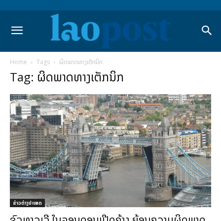
Home
Tags
ຜິດພາດທາງເຕັກນິກ
Tag: ຜິດພາດທາງເຕັກນິກ
ຂ່າວຕ່າງປະເທດ
ຂົວທາວເວີ ໃນລອນດອນເປີດຄ້າງ ຍ້ອນຄວາມຜິດພາດ