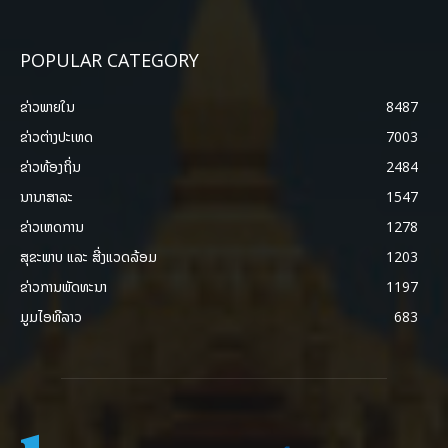
POPULAR CATEGORY
ຂ່າວພາຍ​ໃນ
8487
ຂ່າວຕ່າງປະເທດ
7003
ຂ່າວທ້ອງຖິ່ນ
2484
ນານາສາລະ
1547
ຂ່າວເຫດການ
1278
ສຸຂະພາບ ແລະ ສີ່ງແວດລ້ອມ
1203
ຂ່າວການພັດທະນາ
1197
ມູມໄອທີລາວ
683