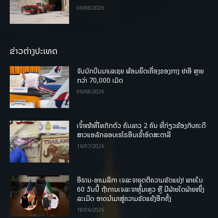
06/08/2026
ຂ່າວຕ່າງປະເທດ
ຈັບນັກບິນມາເລເຊຍ ພ້ອມຍຶດເຄື່ອງຂອງກາງ ຢາອີ ຫຼາຍ
ກວ່າ 70,000 ເມັດ
06/08/2026
ເຈົ້າໜ້າທີ່ໄທກັກຕົວ ຄົນລາວ 2 ຄົນ ທີ່ກ່ຽວຂ້ອງກັບຄະດີ
ສາວແອລັກລອບເຮໂຣອີນເຂົ້າອົດສະຕາລີ
16/07/2026
ອີຣານ-ອາເມລິກາ ເຈລະຈາຍຸດຕິຄວາມຂັດແຍ່ງ! ພາຍໃນ
60 ວັນນີ້ ຖ້າການເຈລະຈາຫຼົ້ມເຫຼວ ຫຼື ມີຝ່າຍໃດຝ່າຍໜຶ່ງ
ລະເມີດ ອາດນໍາມາສູ່ຄວາມຂັດແຍ້ງອີກຄັ້ງ
18/06/2026