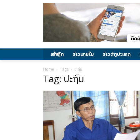
ໜ້າຫຼັກ
ຂ່າວພາຍ​ໃນ
ຂ່າວຕ່າງປະເທດ
Home
Tags
ປະຖົມ
Tag: ປະຖົມ