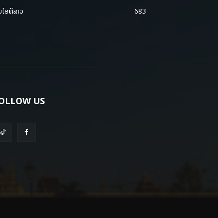
ມໄອທີລາວ
683
OLLOW US