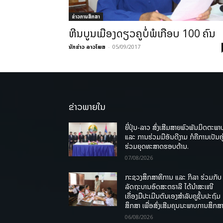
ຂ່າວການສຶກສາ
ຫີນບູນເມືອງດຽວຄູບໍ່ພໍເກືອບ 100 ຄົນ
ນັກຂ່າວ ລາວໂພສ
-
05/09/2017
ຂ່າວພາຍໃນ
ຍີ່ປຸ່ນ-ລາວ ສົ່ງເສີມສາຍພົວພັນມິດຕະພາ
ແລະ ການຮ່ວມມືອັນດີງາມ ກໍຄືການເປັນຄູ
ຮ່ວມຍຸດທະສາດຮອບດ້ານ.
07/08/2026
ກະຊວງສຶກສາທິການ ແລະ ກິລາ ຮ່ວມກັບ
ລັດຖະບານອົດສະຕຣາລີ ໄດ້ນຳສະເໜີ
ເຄື່ອງມືປະເມີນຕົນເອງສຳລັບຄູຊັ້ນປະຖົມ
ສຶກສາ ເພື່ອສົ່ງເສີມຄຸນນະພາບການສຶກສາ
06/08/2026