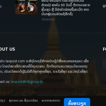
ອີຣານ-ອາເມລິກາ ເຈລະຈາຍຸດຕິຄວາມ
ຂັດແຍ່ງ! ພາຍໃນ 60 ວັນນີ້ ຖ້າການເຈລະຈາ
ມູ
ຸດ
ຫຼົ້ມເຫຼວ ຫຼື ມີຝ່າຍໃດຝ່າຍໜຶ່ງລະເມີດ ອາດ
ນໍາມາສູ່ຄວາມຂັດແຍ້ງອີກຄັ້ງ
18/06/2026
OUT US
F
ຂ່າວ laopost.com ຈະສ້າງໂຕເອງໃຫ້ກາຍເປັນຜູ້ນຳສື່ອອນລາຍຂອງລາວ ເພື່ອ
ວ ໂດຍນຳສະເໜີຂ່າວສານທີ່ມີຄຸນນະພາບ, ຖືກຕ້ອງຕາມແນວທາງນະໂຍບາຍຂອງ
ດ, ເປັນປະໂຫຍດຕໍ່ຜູ້ຊົມໃຫ້ໄດ້ຫຼາກຫຼາຍທີ່ສຸດ, ຈະແຈ້ງທີ່ສຸດ ແລະວ່ອງໄວທີ່ສຸດ.
act us:
laopost@rdkgroup.la
ງທ່ຽວ
ສຸຂະພາບ ແລະ ສີ່ງແວດລ້ອມ
ພະຍາກອນອາກາດ
ຄົ້ນຫາວຽກ