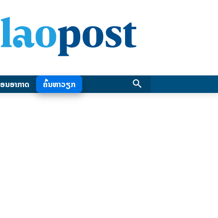
ອນອາກາດ
ຄົ້ນຫາວຽກ