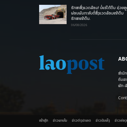
ຮັກສາສິ່ງແວດລ້ອມ! ບໍ່ແຮ່ໃຕ້ດິນ ຊ່ວຍຫຼ
ຜ່ອນຜົນກະທົບຕໍ່ສິ່ງແວດລ້ອມໜ້າດິນ
ຮັກສາໜ້າດິນ.
06/08/2026
AB
ສຳນັກ
ຄົນລາ
ພັກ-ລັ
Cont
ໜ້າຫຼັກ
ຂ່າວພາຍ​ໃນ
ຂ່າວຕ່າງປະເທດ
​ຂ່າວບັນເທິງ
​ຂ່າວທ່ອ