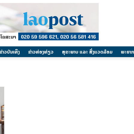
​ຂ່າວບັນເທິງ
​ຂ່າວທ່ອງທ່ຽວ
ສຸຂະພາບ ແລະ ສີ່ງແວດລ້ອມ
ພະຍາກ