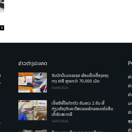
0
ຂ່າວຕ່າງປະເທດ
P
ບ
ຈັບນັກບິນມາເລເຊຍ ພ້ອມຍຶດເຄື່ອງຂອງ
ຂ່
່
ກາງ ຢາອີ ຫຼາຍກວ່າ 70,000 ເມັດ
ຂ່
06/08/2026
ຂ່
ເຈົ້າໜ້າທີ່ໄທກັກຕົວ ຄົນລາວ 2 ຄົນ ທີ່
ນາ
ກ່ຽວຂ້ອງກັບຄະດີສາວແອລັກລອບເຮໂຣອີນ
ຂ່
ເຂົ້າອົດສະຕາລີ
ສຸ
.
16/07/2026
ຂ່