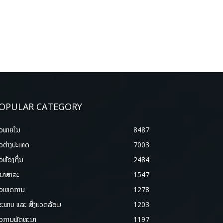
OPULAR CATEGORY
າວພາຍ​ໃນ
8487
າວຕ່າງປະເທດ
7003
າວທ້ອງຖິ່ນ
2484
ນາສາລະ
1547
າວເຫດການ
1278
ຂະພາບ ແລະ ສີ່ງແວດລ້ອມ
1203
າວການພັດທະນາ
1197