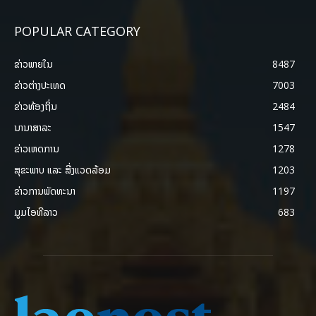
POPULAR CATEGORY
ຂ່າວພາຍ​ໃນ
8487
ຂ່າວຕ່າງປະເທດ
7003
ຂ່າວທ້ອງຖິ່ນ
2484
ນານາສາລະ
1547
ຂ່າວເຫດການ
1278
ສຸຂະພາບ ແລະ ສີ່ງແວດລ້ອມ
1203
ຂ່າວການພັດທະນາ
1197
ມູມໄອທີລາວ
683