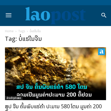
Home
Tags
ບໍ່ແຮ່ໃນຈີນ
Tag: ບໍ່ແຮ່ໃນຈີນ
ຂ່າວຕ່າງປະເທດ
ສປ ຈີນ ຄົ້ນພົບແຮ່ຄຳ ປະມານ 580 ໂຕນ ມູນຄ່າ 200