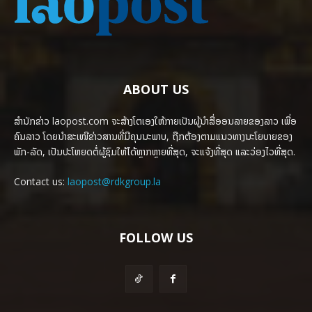
ABOUT US
ສຳນັກຂ່າວ laopost.com ຈະສ້າງໂຕເອງໃຫ້ກາຍເປັນຜູ້ນຳສື່ອອນລາຍຂອງລາວ ເພື່ອ
ຄົນລາວ ໂດຍນຳສະເໜີຂ່າວສານທີ່ມີຄຸນນະພາບ, ຖືກຕ້ອງຕາມແນວທາງນະໂຍບາຍຂອງ
ພັກ-ລັດ, ເປັນປະໂຫຍດຕໍ່ຜູ້ຊົມໃຫ້ໄດ້ຫຼາກຫຼາຍທີ່ສຸດ, ຈະແຈ້ງທີ່ສຸດ ແລະວ່ອງໄວທີ່ສຸດ.
Contact us:
laopost@rdkgroup.la
FOLLOW US