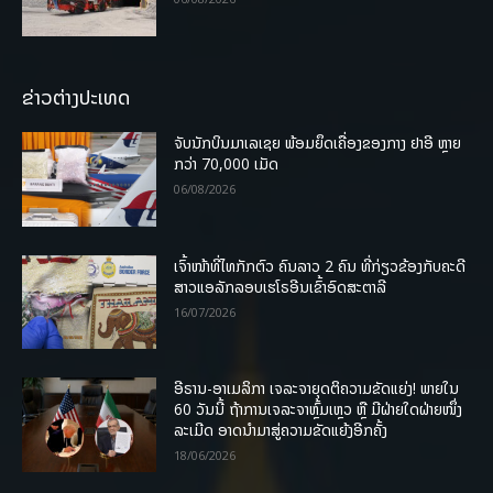
ຂ່າວຕ່າງປະເທດ
ຈັບນັກບິນມາເລເຊຍ ພ້ອມຍຶດເຄື່ອງຂອງກາງ ຢາອີ ຫຼາຍ
ກວ່າ 70,000 ເມັດ
06/08/2026
ເຈົ້າໜ້າທີ່ໄທກັກຕົວ ຄົນລາວ 2 ຄົນ ທີ່ກ່ຽວຂ້ອງກັບຄະດີ
ສາວແອລັກລອບເຮໂຣອີນເຂົ້າອົດສະຕາລີ
16/07/2026
ອີຣານ-ອາເມລິກາ ເຈລະຈາຍຸດຕິຄວາມຂັດແຍ່ງ! ພາຍໃນ
60 ວັນນີ້ ຖ້າການເຈລະຈາຫຼົ້ມເຫຼວ ຫຼື ມີຝ່າຍໃດຝ່າຍໜຶ່ງ
ລະເມີດ ອາດນໍາມາສູ່ຄວາມຂັດແຍ້ງອີກຄັ້ງ
18/06/2026