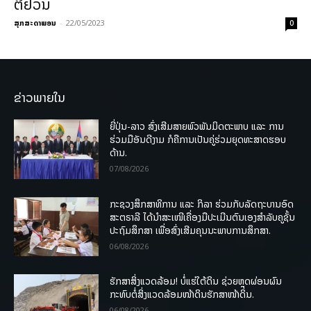
ຕື້ຢວນ
ສຸກສະດາພອນ
-
22/05/2023
0
ຂ່າວພາຍໃນ
ຍີ່ປຸ່ນ-ລາວ ສົ່ງເສີມສາຍພົວພັນມິດຕະພາບ ແລະ ການ
ຮ່ວມມືອັນດີງາມ ກໍຄືການເປັນຄູ່ຮ່ວມຍຸດທະສາດຮອບ
ດ້ານ.
07/08/2026
ກະຊວງສຶກສາທິການ ແລະ ກິລາ ຮ່ວມກັບລັດຖະບານອົດ
ສະຕຣາລີ ໄດ້ນຳສະເໜີເຄື່ອງມືປະເມີນຕົນເອງສຳລັບຄູຊັ້ນ
ປະຖົມສຶກສາ ເພື່ອສົ່ງເສີມຄຸນນະພາບການສຶກສາ.
06/08/2026
ຮັກສາສິ່ງແວດລ້ອມ! ບໍ່ແຮ່ໃຕ້ດິນ ຊ່ວຍຫຼຸດຜ່ອນຜົນ
ກະທົບຕໍ່ສິ່ງແວດລ້ອມໜ້າດິນຮັກສາໜ້າດິນ.
06/08/2026