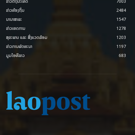
ຂ່າວຕ່າງປະເທດ
7003
ຂ່າວທ້ອງຖິ່ນ
2484
ນານາສາລະ
1547
ຂ່າວເຫດການ
1278
ສຸຂະພາບ ແລະ ສີ່ງແວດລ້ອມ
1203
ຂ່າວການພັດທະນາ
1197
ມູມໄອທີລາວ
683