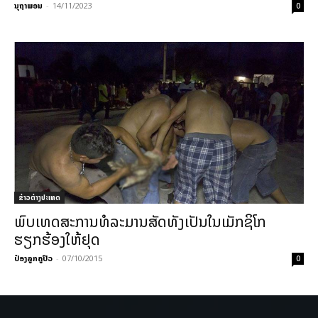
ນຸຖາພອນ
-
14/11/2023
0
ຂ່າວຕ່າງປະເທດ
ພົບເທດສະການທໍລະມານສັດທັງເປັນໃນເມັກຊິໂກ
ຮຽກຮ້ອງໃຫ້ຢຸດ
ປ໋ອງລູກຄູປິວ
-
07/10/2015
0