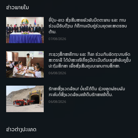
ຂ່າວພາຍໃນ
ຍີ່ປຸ່ນ-ລາວ ສົ່ງເສີມສາຍພົວພັນມິດຕະພາບ ແລະ ການ
ຮ່ວມມືອັນດີງາມ ກໍຄືການເປັນຄູ່ຮ່ວມຍຸດທະສາດຮອບ
ດ້ານ.
07/08/2026
ກະຊວງສຶກສາທິການ ແລະ ກິລາ ຮ່ວມກັບລັດຖະບານອົດ
ສະຕຣາລີ ໄດ້ນຳສະເໜີເຄື່ອງມືປະເມີນຕົນເອງສຳລັບຄູຊັ້ນ
ປະຖົມສຶກສາ ເພື່ອສົ່ງເສີມຄຸນນະພາບການສຶກສາ.
06/08/2026
ຮັກສາສິ່ງແວດລ້ອມ! ບໍ່ແຮ່ໃຕ້ດິນ ຊ່ວຍຫຼຸດຜ່ອນຜົນ
ກະທົບຕໍ່ສິ່ງແວດລ້ອມໜ້າດິນຮັກສາໜ້າດິນ.
06/08/2026
ຂ່າວຕ່າງປະເທດ