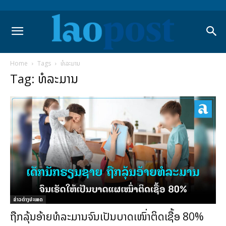
Home
Tags
ທໍລະມານ
Tag: ທໍລະມານ
ຂ່າວຕ່າງປະເທດ
ຖືກລຸ້ນອ້າຍທໍລະມານຈົນເປັນບາດເໜົ່າຕິດເຊື້ອ 80%