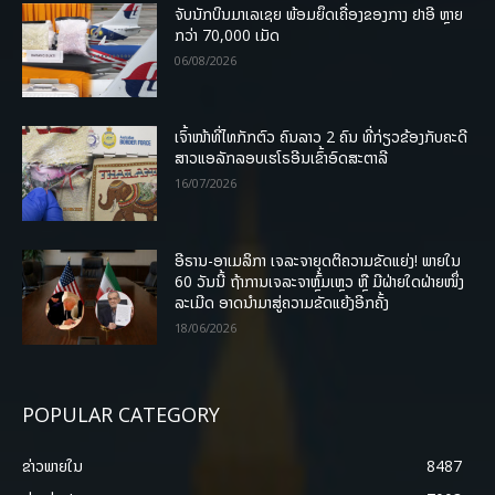
ຈັບນັກບິນມາເລເຊຍ ພ້ອມຍຶດເຄື່ອງຂອງກາງ ຢາອີ ຫຼາຍ
ກວ່າ 70,000 ເມັດ
06/08/2026
ເຈົ້າໜ້າທີ່ໄທກັກຕົວ ຄົນລາວ 2 ຄົນ ທີ່ກ່ຽວຂ້ອງກັບຄະດີ
ສາວແອລັກລອບເຮໂຣອີນເຂົ້າອົດສະຕາລີ
16/07/2026
ອີຣານ-ອາເມລິກາ ເຈລະຈາຍຸດຕິຄວາມຂັດແຍ່ງ! ພາຍໃນ
60 ວັນນີ້ ຖ້າການເຈລະຈາຫຼົ້ມເຫຼວ ຫຼື ມີຝ່າຍໃດຝ່າຍໜຶ່ງ
ລະເມີດ ອາດນໍາມາສູ່ຄວາມຂັດແຍ້ງອີກຄັ້ງ
18/06/2026
POPULAR CATEGORY
ຂ່າວພາຍ​ໃນ
8487