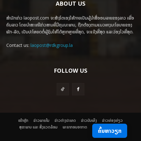
ABOUT US
ສຳນັກຂ່າວ laopost.com ຈະສ້າງໂຕເອງໃຫ້ກາຍເປັນຜູ້ນຳສື່ອອນລາຍຂອງລາວ ເພື່ອ
ຄົນລາວ ໂດຍນຳສະເໜີຂ່າວສານທີ່ມີຄຸນນະພາບ, ຖືກຕ້ອງຕາມແນວທາງນະໂຍບາຍຂອງ
ພັກ-ລັດ, ເປັນປະໂຫຍດຕໍ່ຜູ້ຊົມໃຫ້ໄດ້ຫຼາກຫຼາຍທີ່ສຸດ, ຈະແຈ້ງທີ່ສຸດ ແລະວ່ອງໄວທີ່ສຸດ.
Contact us:
laopost@rdkgroup.la
FOLLOW US
ໜ້າຫຼັກ
ຂ່າວພາຍ​ໃນ
ຂ່າວຕ່າງປະເທດ
​ຂ່າວບັນເທິງ
​ຂ່າວທ່ອງທ່ຽວ
ສຸຂະພາບ ແລະ ສີ່ງແວດລ້ອມ
ພະຍາກອນອາກາດ
ຄົ້ນຫາວຽກ