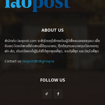
ABOUT US
ສຳນັກຂ່າວ laopost.com ຈະສ້າງໂຕເອງໃຫ້ກາຍເປັນຜູ້ນຳສື່ອອນລາຍຂອງລາວ ເພື່ອ
ຄົນລາວ ໂດຍນຳສະເໜີຂ່າວສານທີ່ມີຄຸນນະພາບ, ຖືກຕ້ອງຕາມແນວທາງນະໂຍບາຍຂອງ
ພັກ-ລັດ, ເປັນປະໂຫຍດຕໍ່ຜູ້ຊົມໃຫ້ໄດ້ຫຼາກຫຼາຍທີ່ສຸດ, ຈະແຈ້ງທີ່ສຸດ ແລະວ່ອງໄວທີ່ສຸດ.
Contact us:
laopost@rdkgroup.la
FOLLOW US