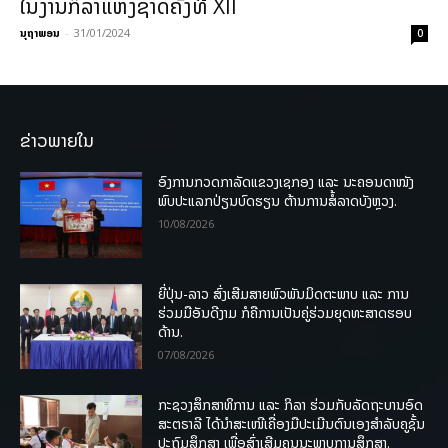
ໃນງານກິລາແຫ່ງຊາດຄັ້ງທີ XII
ນຸຖາພອນ
-
31/01/2024
0
ຂ່າວພາຍໃນ
ອົງການກວດກາລັດແຂວງເຊກອງ ແລະ ນະຄອນດາໜັງ
ພົບປະແລກປ່ຽນບົດຮຽນ ຕ້ານການສໍ້ລາດບັງຫຼວງ.
10/08/2026
ຍີ່ປຸ່ນ-ລາວ ສົ່ງເສີມສາຍພົວພັນມິດຕະພາບ ແລະ ການ
ຮ່ວມມືອັນດີງາມ ກໍຄືການເປັນຄູ່ຮ່ວມຍຸດທະສາດຮອບ
ດ້ານ.
07/08/2026
ກະຊວງສຶກສາທິການ ແລະ ກິລາ ຮ່ວມກັບລັດຖະບານອົດ
ສະຕຣາລີ ໄດ້ນຳສະເໜີເຄື່ອງມືປະເມີນຕົນເອງສຳລັບຄູຊັ້ນ
ປະຖົມສຶກສາ ເພື່ອສົ່ງເສີມຄຸນນະພາບການສຶກສາ.