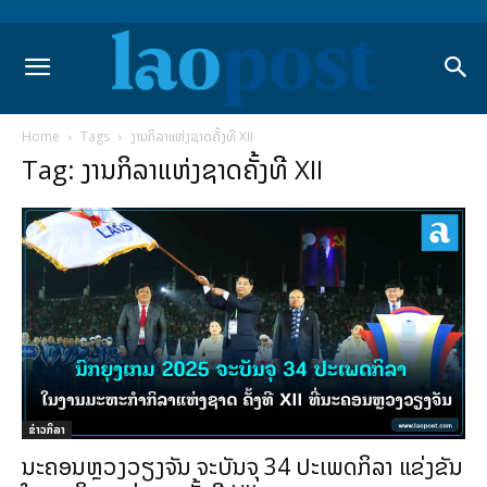
Home
Tags
ງານກິລາແຫ່ງຊາດຄັ້ງທີ XII
Tag: ງານກິລາແຫ່ງຊາດຄັ້ງທີ XII
ຂ່າວກິລາ
ນະຄອນຫຼວງວຽງຈັນ ຈະບັນຈຸ 34 ປະເພດກິລາ ແຂ່ງຂັນ