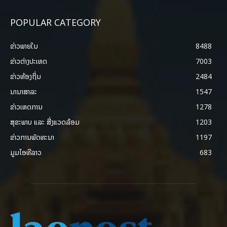
POPULAR CATEGORY
ຂ່າວພາຍ​ໃນ
8488
ຂ່າວຕ່າງປະເທດ
7003
ຂ່າວທ້ອງຖິ່ນ
2484
ນານາສາລະ
1547
ຂ່າວເຫດການ
1278
ສຸຂະພາບ ແລະ ສີ່ງແວດລ້ອມ
1203
ຂ່າວການພັດທະນາ
1197
ມູມໄອທີລາວ
683