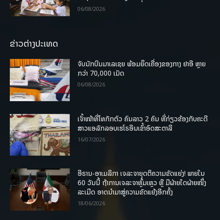
06/08/2026
ຂ່າວຕ່າງປະເທດ
ຈັບນັກບິນມາເລເຊຍ ພ້ອມຍຶດເຄື່ອງຂອງກາງ ຢາອີ ຫຼາຍ
ກວ່າ 70,000 ເມັດ
06/08/2026
ເຈົ້າໜ້າທີ່ໄທກັກຕົວ ຄົນລາວ 2 ຄົນ ທີ່ກ່ຽວຂ້ອງກັບຄະດີ
ສາວແອລັກລອບເຮໂຣອີນເຂົ້າອົດສະຕາລີ
16/07/2026
ອີຣານ-ອາເມລິກາ ເຈລະຈາຍຸດຕິຄວາມຂັດແຍ່ງ! ພາຍໃນ
60 ວັນນີ້ ຖ້າການເຈລະຈາຫຼົ້ມເຫຼວ ຫຼື ມີຝ່າຍໃດຝ່າຍໜຶ່ງ
ລະເມີດ ອາດນໍາມາສູ່ຄວາມຂັດແຍ້ງອີກຄັ້ງ
18/06/2026