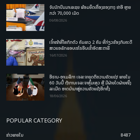
ຈັບນັກບິນມາເລເຊຍ ພ້ອມຍຶດເຄື່ອງຂອງກາງ ຢາອີ ຫຼາຍ
ກວ່າ 70,000 ເມັດ
06/08/2026
ເຈົ້າໜ້າທີ່ໄທກັກຕົວ ຄົນລາວ 2 ຄົນ ທີ່ກ່ຽວຂ້ອງກັບຄະດີ
ສາວແອລັກລອບເຮໂຣອີນເຂົ້າອົດສະຕາລີ
16/07/2026
ອີຣານ-ອາເມລິກາ ເຈລະຈາຍຸດຕິຄວາມຂັດແຍ່ງ! ພາຍໃນ
60 ວັນນີ້ ຖ້າການເຈລະຈາຫຼົ້ມເຫຼວ ຫຼື ມີຝ່າຍໃດຝ່າຍໜຶ່ງ
ລະເມີດ ອາດນໍາມາສູ່ຄວາມຂັດແຍ້ງອີກຄັ້ງ
18/06/2026
POPULAR CATEGORY
ຂ່າວພາຍ​ໃນ
8487