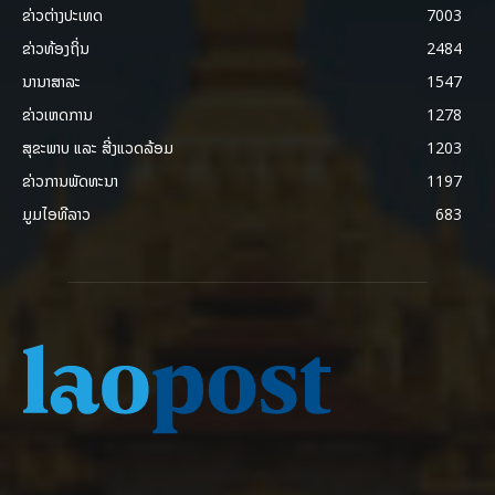
ຂ່າວຕ່າງປະເທດ
7003
ຂ່າວທ້ອງຖິ່ນ
2484
ນານາສາລະ
1547
ຂ່າວເຫດການ
1278
ສຸຂະພາບ ແລະ ສີ່ງແວດລ້ອມ
1203
ຂ່າວການພັດທະນາ
1197
ມູມໄອທີລາວ
683