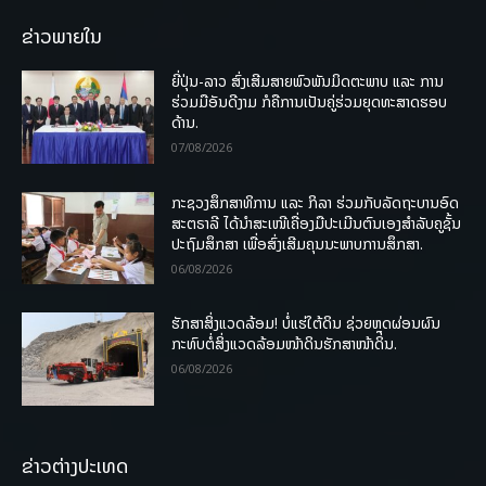
ຂ່າວພາຍໃນ
ຍີ່ປຸ່ນ-ລາວ ສົ່ງເສີມສາຍພົວພັນມິດຕະພາບ ແລະ ການ
ຮ່ວມມືອັນດີງາມ ກໍຄືການເປັນຄູ່ຮ່ວມຍຸດທະສາດຮອບ
ດ້ານ.
07/08/2026
ກະຊວງສຶກສາທິການ ແລະ ກິລາ ຮ່ວມກັບລັດຖະບານອົດ
ສະຕຣາລີ ໄດ້ນຳສະເໜີເຄື່ອງມືປະເມີນຕົນເອງສຳລັບຄູຊັ້ນ
ປະຖົມສຶກສາ ເພື່ອສົ່ງເສີມຄຸນນະພາບການສຶກສາ.
06/08/2026
ຮັກສາສິ່ງແວດລ້ອມ! ບໍ່ແຮ່ໃຕ້ດິນ ຊ່ວຍຫຼຸດຜ່ອນຜົນ
ກະທົບຕໍ່ສິ່ງແວດລ້ອມໜ້າດິນຮັກສາໜ້າດິນ.
06/08/2026
ຂ່າວຕ່າງປະເທດ