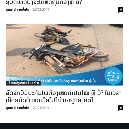
ອຸບັດເຫດຍັງຈະໄດ້ສິດຄຸ້ມຄອງຫຼື ບໍ່?
ບຸດສະດີ ສາຍນ້ຳມັດ
-
26/03/2019
0
ເດືອນແຫ່ງການຂັບຂີ່ປອດໄພ
ລົດຈັກບໍ່ມີປະກັນໄພຕ້ອງເສຍຄ່າປັບໄໝ ຫຼື ບໍ່? ໃນເວລາ
ເກີດອຸບັດຕິເຫດເມື່ອໄປໄກ່ເກ່ຍຢູ່ກອງຄະດີ
ບຸດສະດີ ສາຍນ້ຳມັດ
-
20/03/2019
0