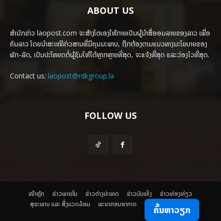
ABOUT US
ສຳນັກຂ່າວ laopost.com ຈະສ້າງໂຕເອງໃຫ້ກາຍເປັນຜູ້ນຳສື່ອອນລາຍຂອງລາວ ເພື່ອ
ຄົນລາວ ໂດຍນຳສະເໜີຂ່າວສານທີ່ມີຄຸນນະພາບ, ຖືກຕ້ອງຕາມແນວທາງນະໂຍບາຍຂອງ
ພັກ-ລັດ, ເປັນປະໂຫຍດຕໍ່ຜູ້ຊົມໃຫ້ໄດ້ຫຼາກຫຼາຍທີ່ສຸດ, ຈະແຈ້ງທີ່ສຸດ ແລະວ່ອງໄວທີ່ສຸດ.
Contact us:
laopost@rdkgroup.la
FOLLOW US
ໜ້າຫຼັກ
ຂ່າວພາຍ​ໃນ
ຂ່າວຕ່າງປະເທດ
​ຂ່າວບັນເທິງ
​ຂ່າວທ່ອງທ່ຽວ
ສຸຂະພາບ ແລະ ສີ່ງແວດລ້ອມ
ພະຍາກອນອາກາດ
ຄົ້ນຫາວຽກ