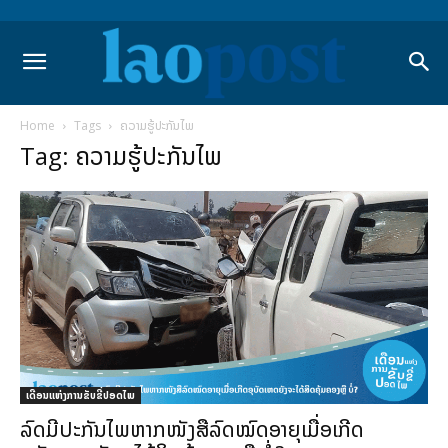
Home
Tags
ຄວາມຮູ້ປະກັນໄພ
Tag: ຄວາມຮູ້ປະກັນໄພ
ເດືອນແຫ່ງການຂັບຂີ່ປອດໄພ
ລົດມີປະກັນໄພຫາກໜັງສືລົດໝົດອາຍຸເມື່ອເກີດ