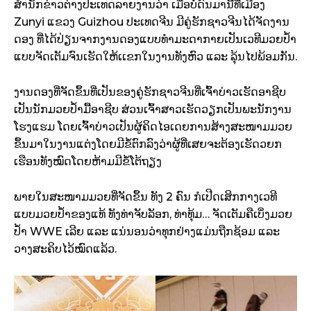
ສຳນັກຂ່າວຕ່າງປະເທດລາຍງານວ່າ ເມື່ອບໍ່ດົນມານີ້ທີ່ເມືອງ
Zunyi ແຂວງ Guizhou ປະເທດຈີນ ມີຄູ່ຮັກຊາວຈີນໄດ້ຈັດງານ
ດອງ ທີ່ໄດ້ປ່ຽນຈາກງານດອງແບບທຳມະດາກາຍເປັນເວທີມວຍປໍ້າ
ແບບຈັດເຕັມຈົນເຮັດໃຫ້ເເຂກໃນງານທັງຫົວ ແລະ ລຸ້ນໄປພ້ອມກັນ.
ງານດອງທີ່ຈັດຂຶ້ນທີ່ເປັນຂອງຄູ່ຮັກຊາວຈີນທີ່ເຈົ້າບ່າວເຮັດອາຊີບ
ເປັນນັກມວຍປໍ້າມື້ອາຊີບ ສ່ວນເຈົ້າສາວເຮັດວຽກເປັນພະນັກງານ
ໂຮງແຮມ ໂດຍເຈົ້າບ່າວເປັນຜູ້ຄິດໄອເດຍການສ້າງສະໜາມມວຍ
ຂຶ້ນມາໃນງານແຕ່ງໂດຍມີຂໍ້ຕົກລົງວ່າຜູ້ທີ່ເສຍຈະຕ້ອງເຮັດວຍກ
ເຮືອນທັງໝົດໂດຍຫ້າມມີຂໍ້ໂຕ້ຖຽງ
ພາຍໃນສະໜາມມວຍທີ່ຈັດຂຶ້ນ ທັງ 2 ຄົນ ກໍເປີດເສິກກາງເວທີ
ແບບມວຍປ້ຳຂອງແທ້ ທັງທ່າຈັບລັອກ, ທ່າທຸ້ມ… ຈັດເຕັມຄືເບິ່ງມວຍ
ປໍ້າ WWE ເລີຍ ແລະ ແນ່ນອນວ່າທຸກຢ່າງແມ່ນຖືກຊ້ອມ ແລະ
ວາງສະຄິບໄວ້ໝົດແລ້ວ.