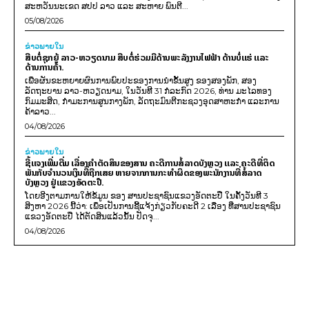
ສະຫວັນນະເຂດ ສປປ ລາວ ແລະ ສະຫາຍ ພົນຕີ...
05/08/2026
ຂ່າວພາຍ​ໃນ
ສືບຕໍ່ຊຸກຍູ້ ລາວ-ຫວຽດນາມ ສືບຕໍ່ຮ່ວມມືດ້ານພະລັງງານໄຟຟ້າ ດ້ານບໍ່ແຮ່ ແລະ
ດ້ານການຄ້າ.
ເພື່ອຜັນຂະຫຍາຍຜົນການພົບປະຂອງການນຳຂັ້ນສູງ ຂອງສອງພັກ, ສອງ
ລັດຖະບານ ລາວ-ຫວຽດນາມ, ໃນວັນທີ 31 ກໍລະກົດ 2026, ທ່ານ ມະໄລທອງ
ກົມມະສິດ, ກຳມະການສູນກາງພັກ, ລັດຖະມົນຕີກະຊວງອຸດສາຫະກຳ ແລະການ
ຄ້າລາວ...
04/08/2026
ຂ່າວພາຍ​ໃນ
ຊີ້ແຈງເພີ່ມຕື່ມ ເລື່ອງຄໍາຕັດສິນຂອງສານ ຄະດີການສໍ້ລາດບັງຫຼວງ ແລະ ຄະດີທີ່ຕິດ
ພັນກັບຈຳນວນເງິນທີ່ຖືກເສຍ ຫາຍຈາກການກະທຳຜິດຂອງພະນັກງານທີ່ສໍ້ລາດ
ບັງຫຼວງ ຢູ່ແຂວງອັດຕະປື.
ໂດຍອີງຕາມການໃຫ້ຂໍ້ມູນ​ ຂອງ ສານປະຊາຊົນແຂວງອັດຕະປື ໃນຄັ້ງວັນທີ 3
ສິງຫາ 2026 ນີ້ວ່າ: ເພຶ່ອເປັນການຊີ້ແຈ້ງກ່ຽວກັບຄະດີ 2 ເລື່ອງ ທີ່ສານປະຊາຊົນ
ແຂວງອັດຕະປື ໄດ້ຕັດສິນແລ້ວນັ້ນ ປັດຈຸ...
04/08/2026