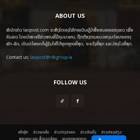
ABOUT US
ສຳນັກຂ່າວ laopost.com ຈະສ້າງໂຕເອງໃຫ້ກາຍເປັນຜູ້ນຳສື່ອອນລາຍຂອງລາວ ເພື່ອ
ຄົນລາວ ໂດຍນຳສະເໜີຂ່າວສານທີ່ມີຄຸນນະພາບ, ຖືກຕ້ອງຕາມແນວທາງນະໂຍບາຍຂອງ
ພັກ-ລັດ, ເປັນປະໂຫຍດຕໍ່ຜູ້ຊົມໃຫ້ໄດ້ຫຼາກຫຼາຍທີ່ສຸດ, ຈະແຈ້ງທີ່ສຸດ ແລະວ່ອງໄວທີ່ສຸດ.
Contact us:
laopost@rdkgroup.la
FOLLOW US
ໜ້າຫຼັກ
ຂ່າວພາຍ​ໃນ
ຂ່າວຕ່າງປະເທດ
​ຂ່າວບັນເທິງ
​ຂ່າວທ່ອງທ່ຽວ
ສຸຂະພາບ ແລະ ສີ່ງແວດລ້ອມ
ພະຍາກອນອາກາດ