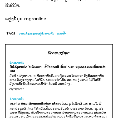
ຍິນດີນໍາ.
ແຫຼ່ງຂໍ້ມູນ: mgronline
TAGS
ງານແຕ່ງດອງຂອງຄູ່ຮັກຊາວຈີນ
ມວຍປໍ້າ
ບົດຄວາມຫຼ້າສຸດ
ຂ່າວພາຍ​ໃນ
ພິທີລົງນາມບົດບັນທຶກຄວາມເຂົ້າໃຈຮ່ວມມື ເພື່ອພັດທະນາບຸກຄະລາກອນສື່ມວນຊົນ
ລາວ
ວັນທີ 4 ສິງຫາ 2026 ທີ່ສະຖາບັນສື່ມວນຊົນ ແລະ ໂຄສະນາ ສັງກັດສະຖາບັນ
ການເມືອງແຫ່ງຊາດ ໂຮ່ຈິມິນ ນະຄອນຮ່າໂນ້ຍ ສສ. ຫວຽດນາມ, ໄດ້ຈັດພິທີ
ລົງນາມບົດບັນທຶກຄວາມເຂົ້າໃຈຮ່ວມມື ລະຫວ່າງ...
06/08/2026
ຂ່າວພາຍ​ໃນ
ລາວ-ໄທ ຍົກລະດັບການແກ້ໄຂບັນຫາຢາເສບຕິດ, ກຸ່ມຄໍເຊັນເຕີ ແລະ ສະແກັມເມີ.
ກອງປະຊຸມດັ່ງກ່າວ ໃຫ້ກຽດເປັນປະທານຮ່ວມໂດຍ ສະຫາຍ ພັນເອກ ສຸກສະ
ໝອນ ສີພັນດອນ ຫົວໜ້າການທະຫານກອງບັນຊາການທະຫານແຂວງສະຫວັນ
ນະເຂດ, ຫົວໜ້າຄະນະໜ່ວຍປະສານງານປະຈຳພື້ນທີ່ຊາຍແດນລາວ-ໄທ ແຂວງ