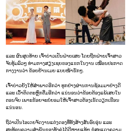
ແລະ ຜົນສຸດທ້າຍ ເຈົ້າບ່າວເປັນຝ່າຍເສຍ ໂດຍຖືກຝ່າຍເຈົ້າສາວ
ຈັບທຸ້ມລົວໆ ທ່າມກາງສຽງເຊຍຂອງແຂກໃນງານ ເໝືອນປະກາດ
ກາງງານວ່າ ຂ້ອຍຢ້ານເມຍ ແບບໜ້າຮັກໆ.
ເຈົ້າບ່າວຍັງໃຫ້ສຳພາດອີກວ່າ ທຸກຢ່າງຜ່ານການຊ້ອມມາຢ່າງດີ
ແລະ ເວົ້າຕິດຕະຫຼົກຕື່ມອີກວ່າ ແນ່ນອນວ່າຂ້ອຍຕ້ອງແພ້ເສຍໃນ
ຕອນຈົບ ເພາະຂ້ອຍຈະບໍ່ຍອມໃຫ້ເຈົ້າສາວຕ້ອງເຮັດວຽກເຮືອນ
ແນ່ນອນ.
ຖືວ່າເປັນໄອເດຍຈັດງານແຕ່ງດອງທີ່ທັງສ້າງສັນອົບອຸ່ນ ແລະ
ສະທ້ອນຄວາມສຳພັນຂອງທັງຄູ່ໄດ້ດີຫຼາຍແທ້ໆ ຂໍສະແດງຄວາມ