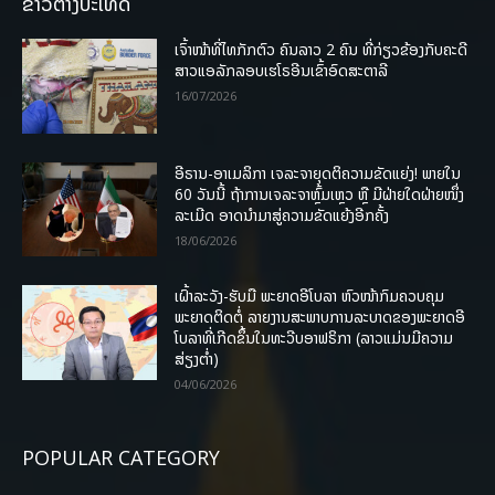
ຂ່າວຕ່າງປະເທດ
ເຈົ້າໜ້າທີ່ໄທກັກຕົວ ຄົນລາວ 2 ຄົນ ທີ່ກ່ຽວຂ້ອງກັບຄະດີ
ສາວແອລັກລອບເຮໂຣອີນເຂົ້າອົດສະຕາລີ
16/07/2026
ອີຣານ-ອາເມລິກາ ເຈລະຈາຍຸດຕິຄວາມຂັດແຍ່ງ! ພາຍໃນ
60 ວັນນີ້ ຖ້າການເຈລະຈາຫຼົ້ມເຫຼວ ຫຼື ມີຝ່າຍໃດຝ່າຍໜຶ່ງ
ລະເມີດ ອາດນໍາມາສູ່ຄວາມຂັດແຍ້ງອີກຄັ້ງ
18/06/2026
ເຝົ້າລະວັງ-ຮັບມື ພະຍາດອີໂບລາ ຫົວໜ້າກົມຄວບຄຸມ
ພະຍາດຕິດຕໍ່ ລາຍງານສະພາບການລະບາດຂອງພະຍາດອີ
ໂບລາທີ່ເກີດຂຶ້ນໃນທະວີບອາຟຣິກາ (ລາວແມ່ນມີຄວາມ
ສ່ຽງຕໍ່າ)
04/06/2026
POPULAR CATEGORY