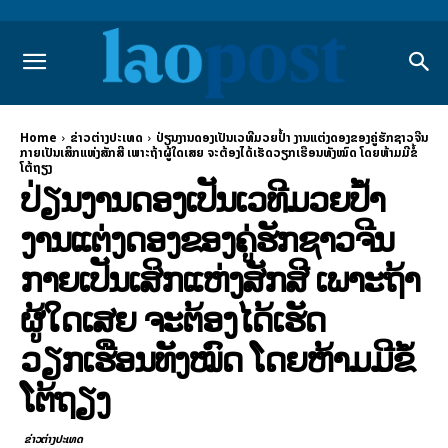
Home
ຂ່າວຕ່າງປະເທດ
ປ່ຽນງານດອງເປັນເວທີມວຍປໍ້າ ງານແຕ່ງດອງຂອງຄູ່ຮັກຊາວຈີນ
ກາຍເປັນເສິກແຫ່ງສັກສີ ເພາະຖ້າຜູ້ໃດເສຍ ຈະຕ້ອງໄດ້ເຮັດວຽກເຮືອນທັງໝົດ ໂດຍຫ້າມມີຂໍ້
ໂຕ້ຖຽງ
ປ່ຽນງານດອງເປັນເວທີມວຍປໍ້າ
ງານແຕ່ງດອງຂອງຄູ່ຮັກຊາວຈີນ
ກາຍເປັນເສິກແຫ່ງສັກສີ ເພາະຖ້າ
ຜູ້ໃດເສຍ ຈະຕ້ອງໄດ້ເຮັດ
ວຽກເຮືອນທັງໝົດ ໂດຍຫ້າມມີຂໍ້
ໂຕ້ຖຽງ
ຂ່າວຕ່າງປະເທດ