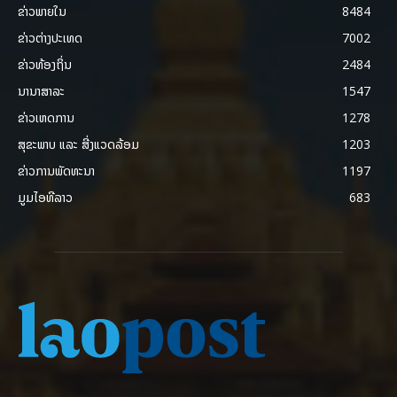
ຂ່າວພາຍ​ໃນ
8484
ຂ່າວຕ່າງປະເທດ
7002
ຂ່າວທ້ອງຖິ່ນ
2484
ນານາສາລະ
1547
ຂ່າວເຫດການ
1278
ສຸຂະພາບ ແລະ ສີ່ງແວດລ້ອມ
1203
ຂ່າວການພັດທະນາ
1197
ມູມໄອທີລາວ
683