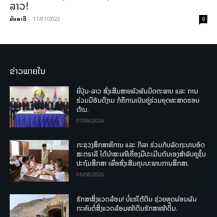
ລາວ!
ມົນລະດີ
-
11/01/2022
0
ຂ່າວພາຍໃນ
ຍີ່ປຸ່ນ-ລາວ ສົ່ງເສີມສາຍພົວພັນມິດຕະພາບ ແລະ ການ
ຮ່ວມມືອັນດີງາມ ກໍຄືການເປັນຄູ່ຮ່ວມຍຸດທະສາດຮອບ
ດ້ານ.
07/08/2026
ກະຊວງສຶກສາທິການ ແລະ ກິລາ ຮ່ວມກັບລັດຖະບານອົດ
ສະຕຣາລີ ໄດ້ນຳສະເໜີເຄື່ອງມືປະເມີນຕົນເອງສຳລັບຄູຊັ້ນ
ປະຖົມສຶກສາ ເພື່ອສົ່ງເສີມຄຸນນະພາບການສຶກສາ.
06/08/2026
ຮັກສາສິ່ງແວດລ້ອມ! ບໍ່ແຮ່ໃຕ້ດິນ ຊ່ວຍຫຼຸດຜ່ອນຜົນ
ກະທົບຕໍ່ສິ່ງແວດລ້ອມໜ້າດິນຮັກສາໜ້າດິນ.