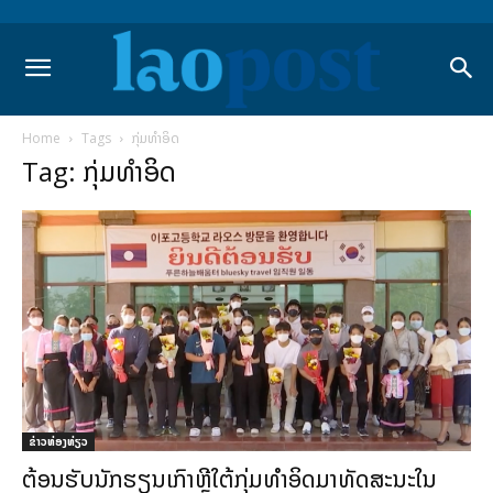
Home
Tags
ກຸ່ມທຳອິດ
Tag: ກຸ່ມທຳອິດ
​ຂ່າວທ່ອງທ່ຽວ
ຕ້ອນຮັບນັກຮຽນເກົາຫຼີໃຕ້ກຸ່ມທຳອິດມາທັດສະນະໃນ