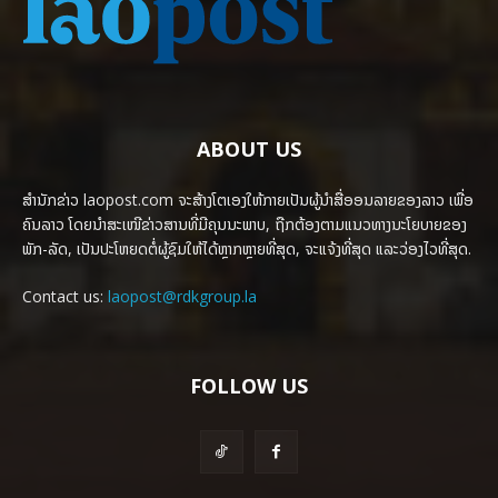
ABOUT US
ສຳນັກຂ່າວ laopost.com ຈະສ້າງໂຕເອງໃຫ້ກາຍເປັນຜູ້ນຳສື່ອອນລາຍຂອງລາວ ເພື່ອ
ຄົນລາວ ໂດຍນຳສະເໜີຂ່າວສານທີ່ມີຄຸນນະພາບ, ຖືກຕ້ອງຕາມແນວທາງນະໂຍບາຍຂອງ
ພັກ-ລັດ, ເປັນປະໂຫຍດຕໍ່ຜູ້ຊົມໃຫ້ໄດ້ຫຼາກຫຼາຍທີ່ສຸດ, ຈະແຈ້ງທີ່ສຸດ ແລະວ່ອງໄວທີ່ສຸດ.
Contact us:
laopost@rdkgroup.la
FOLLOW US