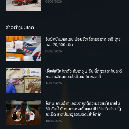
06/08/2026
ຂ່າວຕ່າງປະເທດ
ຈັບນັກບິນມາເລເຊຍ ພ້ອມຍຶດເຄື່ອງຂອງກາງ ຢາອີ ຫຼາຍ
ກວ່າ 70,000 ເມັດ
06/08/2026
ເຈົ້າໜ້າທີ່ໄທກັກຕົວ ຄົນລາວ 2 ຄົນ ທີ່ກ່ຽວຂ້ອງກັບຄະດີ
ສາວແອລັກລອບເຮໂຣອີນເຂົ້າອົດສະຕາລີ
16/07/2026
ອີຣານ-ອາເມລິກາ ເຈລະຈາຍຸດຕິຄວາມຂັດແຍ່ງ! ພາຍໃນ
60 ວັນນີ້ ຖ້າການເຈລະຈາຫຼົ້ມເຫຼວ ຫຼື ມີຝ່າຍໃດຝ່າຍໜຶ່ງ
ລະເມີດ ອາດນໍາມາສູ່ຄວາມຂັດແຍ້ງອີກຄັ້ງ
18/06/2026