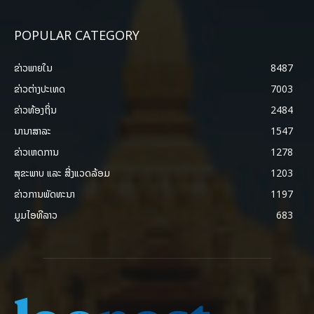
POPULAR CATEGORY
ຂ່າວພາຍ​ໃນ
8487
ຂ່າວຕ່າງປະເທດ
7003
ຂ່າວທ້ອງຖິ່ນ
2484
ນານາສາລະ
1547
ຂ່າວເຫດການ
1278
ສຸຂະພາບ ແລະ ສີ່ງແວດລ້ອມ
1203
ຂ່າວການພັດທະນາ
1197
ມູມໄອທີລາວ
683