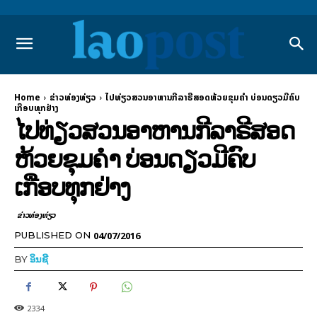
Home
​ຂ່າວທ່ອງທ່ຽວ
ໄປທ່ຽວສວນອາຫານກີລາຣີສອດຫ້ວຍຂຸມຄຳ ບ່ອນດຽວມີຄົບ
ເກືອບທຸກຢ່າງ
ໄປທ່ຽວສວນອາຫານກີລາຣີສອດ
ຫ້ວຍຂຸມຄຳ ບ່ອນດຽວມີຄົບ
ເກືອບທຸກຢ່າງ
​ຂ່າວທ່ອງທ່ຽວ
04/07/2016
PUBLISHED ON
BY
ອິນຊີ
2334