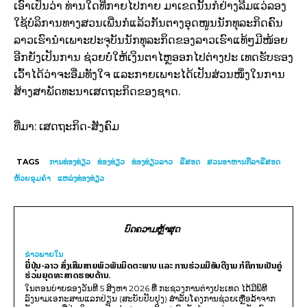
ເອົາ​ເປັນ​ວ່າ ທ່ານ​ໃດ​ທີ່​ກາຍ­ໄປ​ກາຍ ມາ​ເຂດ​ນັ້ນ​ກໍ​ຢ່າງ​ລືມ​ແວ່​ລອງ​
ໃຊ້​ບໍ​ລິການ​ທາງ​ສວນ​ເພີ່ນ​ກໍ​ແລ້ວ​ກັນ​ຕາງ​ອຸດ​ໜູນ​ນັກ­ທຸ­ລະ­ກິດ​ຄົນ​
ລາວ​ເຮົາ​ນຳເພາະ​ປະ­ຈຸ​ບັນ​ນັກ­ທຸ­ລະ­ກິດ​ຂອງ​ລາວເຮົາ​ແທ້ໆ​ມີ​ໜ້ອຍ​
ອີກ​ຍັງ​ເປັນ​ການ ຊ່ວຍ​ບໍ່​ໃຫ້​ເງິນ­ຕາ​ໄຫຼ​ອອກ​ໄປ​ຕ່າງ​ປະ ເທດ​ຮັບ­ຮອງ​
ເວົ້າ​ໄດ້​ວ່າ​ຈະ​ອີ່ມ​ທັງ​ໃຈ ແລະ​ກາຍ​ເພາະ​ໄດ້​ເປັນ​ສ່ວນ​ໜຶ່ງ​ໃນ​ການ​
ສ້າງ­ສາ​ພັດ­ທະ­ນາ​ເສດ­ຖະ­ກິດ​ຂອງ​ຊາດ.
ທີ່ມາ: ເສດຖະກິດ-ສັງຄົມ
TAGS
ການທ່ອງທ່ຽວ
ທ່ອງທ່ຽວ
ທ່ອງທ່ຽວລາວ
ຣີສອດ
ສວນອາຫານກີລາຣີສອດ
ຫ້ວຍຂຸມຄຳ
ແຫລ່ງ​ທ່ອງ​ທ່ຽວ
ບົດຄວາມຫຼ້າສຸດ
ຂ່າວພາຍ​ໃນ
ຍີ່ປຸ່ນ-ລາວ ສົ່ງເສີມສາຍພົວພັນມິດຕະພາບ ແລະ ການຮ່ວມມືອັນດີງາມ ກໍຄືການເປັນຄູ່
ຮ່ວມຍຸດທະສາດຮອບດ້ານ.
ໃນຕອນບ່າຍຂອງວັນທີ 5 ສິງຫາ 2026 ທີ່ ກະຊວງການຕ່າງປະເທດ ໄດ້ມີພິທີ
ລົງນາມເອກະສານແລກປ່ຽນ (ສະບັບປັບປຸງ) ສໍາລັບໂຄງການຊ່ວຍເຫຼືອລ້າຈາກ