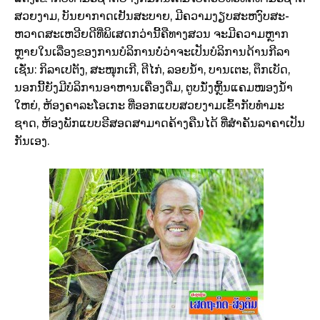
ສວຍ​ງາມ, ບັນ­ຍາ­ກາດ​ເຢັນ​ສະບາຍ, ມີ​ຄວາມ​ງຽບ​ສະ­ຫງົບ​ສະ­
ຫວາດສະ­ເຫວີຍ​ດີ​ທີ່​ພິ­ເສດ​ກວ່າ​ນີ້​ຄື​ທາງ​ສວນ ຈະ​ມີ​ຄວາມ​ຫຼາກ​
ຫຼາຍ​ໃນ​ເລື່ອງ​ຂອງການ​ບໍ­ລິ­ການ​ບໍ່​ວ່າ​ຈະ​ເປັນ​ບໍ­ລິ­ການ​ດ້ານກີ­ລາ​
ເຊັ່ນ: ກິ­ລາ​ເປ​ຕັງ, ສະ­ໜຸກ​ເກີ, ຕີ­ໄກ່, ລອຍ­ນ້ຳ, ບານ­ເຕະ, ຕຶກ­ເບັດ,
ນອກ​ນີ້​ຍັງມີ​ບໍ­ລິ­ການ​ອາ­ຫານ​ເຄື່ອງ​ດື່ມ, ຕູບ​ນັ່ງ​ຫຼິ້ນແຄມ​ໜອງ​ນ້ຳ​
ໃຫຍ່, ຫ້ອງ​ຄາ​ລະ​ໂອ​ເກະ ທີ່​ອອກ​ແບບ​ສວຍ​ງາມ​ເຂົ້າ​ກັບ​ທຳ​ມະ
ຊາດ, ຫ້ອງ​ພັກ​ແບບ​ຣີ​ສອດ​ສາ­ມາດ​ຄ້າງຄືນ​ໄດ້ ທີ່​ສຳ­ຄັນ​ລາ­ຄາ​ເປັນ​
ກັນ​ເອງ.