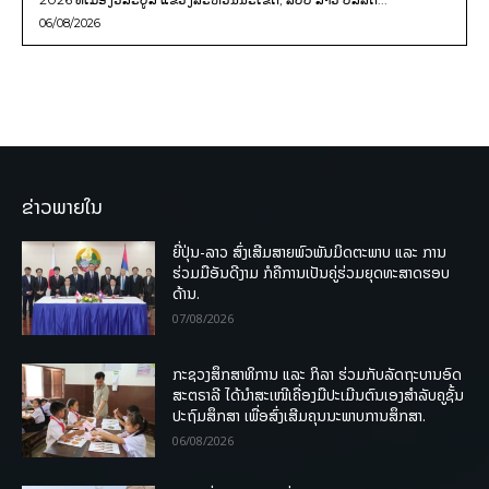
06/08/2026
ຂ່າວພາຍໃນ
ຍີ່ປຸ່ນ-ລາວ ສົ່ງເສີມສາຍພົວພັນມິດຕະພາບ ແລະ ການ
ຮ່ວມມືອັນດີງາມ ກໍຄືການເປັນຄູ່ຮ່ວມຍຸດທະສາດຮອບ
ດ້ານ.
07/08/2026
ກະຊວງສຶກສາທິການ ແລະ ກິລາ ຮ່ວມກັບລັດຖະບານອົດ
ສະຕຣາລີ ໄດ້ນຳສະເໜີເຄື່ອງມືປະເມີນຕົນເອງສຳລັບຄູຊັ້ນ
ປະຖົມສຶກສາ ເພື່ອສົ່ງເສີມຄຸນນະພາບການສຶກສາ.
06/08/2026