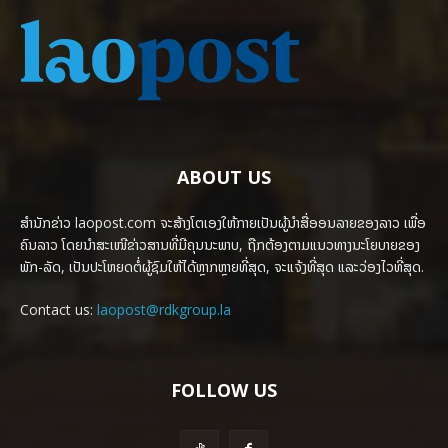
ABOUT US
ສຳນັກຂ່າວ laopost.com ຈະສ້າງໂຕເອງໃຫ້ກາຍເປັນຜູ້ນຳສື່ອອນລາຍຂອງລາວ ເພື່ອ
ຄົນລາວ ໂດຍນຳສະເໜີຂ່າວສານທີ່ມີຄຸນນະພາບ, ຖືກຕ້ອງຕາມແນວທາງນະໂຍບາຍຂອງ
ພັກ-ລັດ, ເປັນປະໂຫຍດຕໍ່ຜູ້ຊົມໃຫ້ໄດ້ຫຼາກຫຼາຍທີ່ສຸດ, ຈະແຈ້ງທີ່ສຸດ ແລະວ່ອງໄວທີ່ສຸດ.
Contact us:
laopost@rdkgroup.la
FOLLOW US