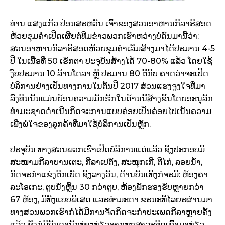
ທ່ານ ແສງ​ແກ້ວ ປ່ອນ​ສະ­ຫວັນ ເຈົ້າຂອງ​ສວນ​ອາ­ຫານ​ກິ­ລາ​ຣີ​ສອດ​
ຫ້ວຍ​ຂຸມຄຳ​ເປີດ­ເຜີຍ​ຕໍ່​ທີມ​ຂ່າວ​ພວກ​ເຮົາ​ຫວ່າງບໍ່​ດົນ​ມາ​ນີ້​ວ່າ:
ສວນ​ອາ­ຫານ​ກິ­ລາ​ຣີ​ສອດຫ້ວຍ​ຂຸມ​ຄຳ​ເລີ່ມ​ສ້າງ​ມາ​ໄດ້​ປະ­ມານ 4-5
ປີ ໃນ​ເນື້ອ­ທີ່ 50 ເຮັກ­ຕາ ປະ­ຈຸ​ບັນ​ສ້າງໄດ້ 70-80% ແລ້ວ ໂດຍ​ໃຊ້​
ງົບ­ປະ­ມານ 10 ລ້ານ​ໂດ​ລາ ຫຼື ປະ­ມານ 80 ຕື້​ກີບ ຄາດ​ວ່າ​ຈະ​ເປີດ​
ບໍ­ລິ­ການ​ຢ່າງ​ເປັນ​ທາງການ​ໃນ​ຕົ້ນ​ປີ 2017 ສ່ວນ​ແຮງ​ຈູງ​ໃຈ​ທີ່ມາ​
ລົງ­ທຶນ​ນັ້ນ​ແມ່ນ​ຍ້ອນ​ຄວາມ​ມັກ​ຮັກໃນ​ດ້ານ​ນີ້​ສ້າງ​ຂຶ້ນ​ໂດຍ​ອະ­ນຸ­ລັກ​
ທຳ​ມະຊາດ​ດຳ­ເນີນ​ກິດ­ຈະ­ການ​ແບບ​ຄ່ອຍ​ເປັນ​ຄ່ອຍ​ໄປ​ເນັ້ນ​ຄວາມ​
ເພີ່ງ​ພໍ­ໃຈ​ຂອງ​ລູກ​ຄ້າ​ທີ່​ມາ​ໃຊ້​ບໍ­ລິ­ການ​ເປັນ​ຫຼັກ.
ປະ­ຈຸ​ບັນ ທາງ​ສວນ​ພວກ​ເຮົາ​ເປີດ​ບໍລິ​ການ​ແດ່​ແລ້ວ ຊຶ່ງ​ປະ­ກອບ​ມີ​
ສະ­ໜາມ​ກີລາ​ບານ­ເຕະ, ກີ­ລາ​ເປ​ຕັງ, ສະ­ໜຸກ​ເກີ, ຕີ­ໄກ່, ລອຍ­ນ້ຳ,
ກິດ­ຈະ­ກຳ​ແຂ່ງ​ຕຶກ­ເບັດ ຊິງ​ລາ­ງວັນ, ດ້ານ​ບັນ­ເທີງ​ກໍ​ຈະ​ມີ: ຫ້ອງຄາ​
ລະ​ໂອ​ເກະ, ຕູບ​ນັ່ງ​ຫຼິ້ນ 30 ກວ່າ​ຕູບ, ຫ້ອງ​ພັກ​ຮອງ​ຮັບ​ຫຼາຍ​ກວ່າ
67 ຫ້ອງ, ມີ​ທັງ​ແບບ​ພິ­ເສດ ແລະ​ທຳ​ມະ​ດາ ຂະ­ນະທີ່​ໄລ­ຍະ​ຜ່ານ​ມາ​
ທາງ​ສວນ​ພວກ​ເຮົາ​ກໍ​ໄດ້​ມີ​ການ​ຈັດ​ກິດ­ຈະ­ກຳ​ປະ­ເພດ​ກີ­ລາຫຼາຍ​ຄັ້ງ​
ແລ້ວ ຊຶ່ງ​ກໍ​ມີ​ບັນ­ດາ​ນັກ​ທ່ອງທ່ຽວ​ຈາກ​ທຸກ​ສາ­ລະ​ທິດ​ເຂົ້າ​ມາ​ທ່ຽວ​