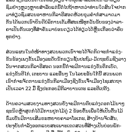
ຊົມຢ່າງ​ຫຼວງ­ຫຼາຍ​ສຳ­ລັບ​ແຕ່​ນີ້​ຕໍ່​ໄປ​ຖ້າ​ຫາກວ່າ​ທ່ານ​ໃດ​ສົນ­ໃຈ​ຢາກ​
ມາ​ທ່ຽວ​ຊົມ​ສວນອາ­ຫານ​ກີ­ລາ​ຣີ​ສອດ​ຫ້ວຍ​ຂຸມ​ຄຳ​ກໍ​ສາມາດ​ມາ​
ກັນ​ໄດ້​ພວກ​ເຮົາ​ຍິນ​ດີ​ບໍ­ລິ­ການເຕັມ­ທີ່​ສະ­ເໜີ​ທຸກ​ວັນ​ຮັບ­ຮອງ​ວ່າ​ລາ­
ຄາເປັນ​ກັນ​ເອງ​ທີ່​ສຳ­ຄັນ​ມາ​ບ່ອນ​ດຽວ​ໄດ້ທ່ຽວ​ໄດ້​ຫຼິ້ນ​ເກືອບ​ວ່າ​ຄົບ​
ທຸກ​ຢ່າງ.
ສ່ວນ​ແຜນ​ໃນ­ຕໍ່­ໜ້າ​ທາງ​ສວນ​ພວກເຮົາ​ຈະ​ໄດ້​ຈັດ​ກິດ­ຈະ­ກຳ​ແຂ່ງ­
ຂັນ​ຮ້ອງ­ເພງຂັ້ນ​ເມືອງ​ລະ­ດັບ​ນັກ­ຮຽນ​ຊັ້ນ​ປະ­ຖົມ-ມັດຖະ​ຍົມ​ຊີງ​ລາ­ງ
ວັນ​ຈາກ​ສວນ​ກີ­ລາ​ຣີສອດ ນອກ​ນີ້​ກໍ​ຈະ​ມີ​ການ​ແຂ່ງ­ຂັນ​ຕຶກເບັດ,
ແຂ່ງ­ຂັນ​ຕີ­ໄກ່, ເຕະ­ບານ ແລະ​ອື່ນໆ ໃນ​ໄລ­ຍະ​ອັນ​ໃກ້​ນີ້ ສວນ​ພວກ​
ເຮົາ​ກໍ​ຈະຈັດ­ການ​ແຂ່ງ­ຂັນ​ກີ­ລາ​ເມືອງ​ຊີງ​ຂັນ​ເຈົ້າເມືອງ​ໄຊ​ເສດ​ຖາ
ເປັນ​ເວ­ລາ 22 ມື້ ຊຶ່ງປະ­ກອບ​ມີ​ກີ­ລາ​ບານ­ເຕະ ແລະ​ຕີ​ເປ​ຕັງ.
ດ້ານ​ຄວາມ​ສວຍ​ງາມ​ທາງ​ສວນ​ຍັງຈະ​ມີ​ການ​ຕົບ­ແຕ່ງ​ດອກ​ໄມ້​ນາໆ​
ຊະ­ນິດຫຼ້າ​ສຸດ​ກໍ​ໄດ້​ມີ​ການ​ປູກ​ໄມ້​ດູ່ 2 ຮ້ອຍ​ຕົ້ນເພື່ອ​ໃຫ້​ເປັນ­ຕົ້ນ​ໄມ້​
ຮົ່ມ​ເຢັນ​ມີ​ການ​ເສີມຂະ­ຫຍາຍ​ຄາ​ລາ​ໂອ​ເກະ, ສ້າງ​ບ້ານ​ຈັດສັນ,
ປະ­ຈຸ​ບັນ​ກຳ­ລັງ​ອອກ​ແບບ​ສະ­ເພາະເຂດ​ສວນ​ທີ່​ສ້າງ​ເປັນ​ບ່ອນ​ພັກ­