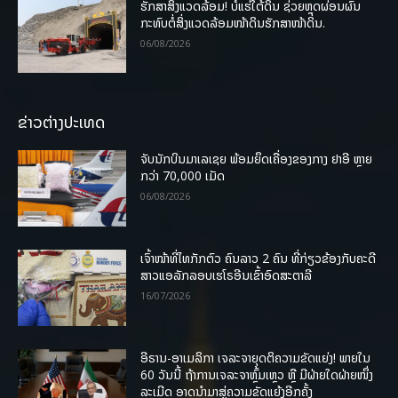
ຮັກສາສິ່ງແວດລ້ອມ! ບໍ່ແຮ່ໃຕ້ດິນ ຊ່ວຍຫຼຸດຜ່ອນຜົນ
ກະທົບຕໍ່ສິ່ງແວດລ້ອມໜ້າດິນຮັກສາໜ້າດິນ.
06/08/2026
ຂ່າວຕ່າງປະເທດ
ຈັບນັກບິນມາເລເຊຍ ພ້ອມຍຶດເຄື່ອງຂອງກາງ ຢາອີ ຫຼາຍ
ກວ່າ 70,000 ເມັດ
06/08/2026
ເຈົ້າໜ້າທີ່ໄທກັກຕົວ ຄົນລາວ 2 ຄົນ ທີ່ກ່ຽວຂ້ອງກັບຄະດີ
ສາວແອລັກລອບເຮໂຣອີນເຂົ້າອົດສະຕາລີ
16/07/2026
ອີຣານ-ອາເມລິກາ ເຈລະຈາຍຸດຕິຄວາມຂັດແຍ່ງ! ພາຍໃນ
60 ວັນນີ້ ຖ້າການເຈລະຈາຫຼົ້ມເຫຼວ ຫຼື ມີຝ່າຍໃດຝ່າຍໜຶ່ງ
ລະເມີດ ອາດນໍາມາສູ່ຄວາມຂັດແຍ້ງອີກຄັ້ງ