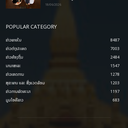
18/06/2026
POPULAR CATEGORY
ຂ່າວພາຍ​ໃນ
8487
ຂ່າວຕ່າງປະເທດ
7003
ຂ່າວທ້ອງຖິ່ນ
2484
ນານາສາລະ
1547
ຂ່າວເຫດການ
1278
ສຸຂະພາບ ແລະ ສີ່ງແວດລ້ອມ
1203
ຂ່າວການພັດທະນາ
1197
ມູມໄອທີລາວ
683