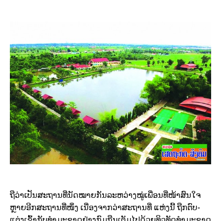
ຖື​ວ່າ​ເປັນ​ສະ­ຖານ­ທີ່​ນັດ​ໝາຍ​ກັນລະ­ຫວ່າງ​ໝູ່​ເພື່ອນ​ທີ່​ໜ້າ​ສົນ­ໃຈ​
ຫຼາຍ​ອີກສະ­ຖານ­ທີ່​ໜຶ່ງ ເນື່ອງ​ຈາ​ກວ່າ​ສະ­ຖານ­ທີ່ ແຫ່ງ​ນີ້ ຖືກ​ຕົບ­
ແຕ່ງ​ເຂົ້າ​ກັບ​ທຳ​ມະ​ຊາດຢ່າງ​ກົມ​ກືນ​ເຕັມ​ໄປ​ດ້ວຍ​ທິວ​ທັດ​ທຳ​ມະຊາດ​