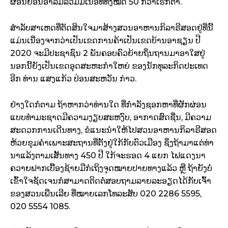
ຜ່ອນ​ຢ່ອນອາ­ລົມ​ລວມ​ມີ​ເນື້ອ­ທີ່​ທັງ​ໝົດ 50 ກວ່າເຮັກ­ຕາ.
ສຳ­ລັບ​ສາ­ເຫດ​ທີ່​ຕັດ­ສິນ​ໃຈ​ມາ​ສ້າງສວນ​ອາ­ຫານ​ກິ­ລາ​ຣີ​ສອດ​ຢູ່​ທີ່​ນີ້
ແມ່ນເນື່ອງ​ຈາ​ກວ່າ​ເປັນ​ເຂດ​ການ​ຄ້າ​ເປັນ​ເຂດບ້ານ​ອາ​ຊຽນ ປີ
2020 ຈະ​ມີ​ປະ­ຊາ­ຊົນ 2 ພັນ​ຄອບ­ຄົວ​ຍ້າຍ​ຖິ່ນ​ຖານ​ມາ​ອາ​ໃສ​ຢູ່
ນອກ​ນີ້​ຍັງ​ເປັນ​ເຂດ​ອຸດ​ສະ­ຫະ​ກຳ​ໃຫຍ່ ຂອງ​ນັກ­ທຸ­ລະ­ກິດ​ປະ­ເທດ​
ອີກ ທ່ານ ແສງແກ້ວ ປ່ອນ​ສະ­ຫວັນ ກ່າວ.
ຢ່າງ­ໃດ​ກໍ​ຕາມ ຖ້າ​ຫາ​ກວ່າ​ທ່ານ​ໃດ ທີ່​ກຳ­ລັງ​ຊອກ​ຫາ​ທີ່​ຜັກ​ຜ່ອນ​
ແບບ​ທຳ​ມະຊາດ​ມີ​ຄວາມ​ງຽບ​ສະ­ຫງົບ, ອາ­ກາດ​ສົດຊື່ນ, ມີ​ຄວາມ​
ສະ­ດວກ​ການ​ເດີນ­ທາງ, ຂໍ​ແນະ­ນຳ​ໃຫ້​ໄປ​ສວນ​ອາ­ຫານ​ກິ­ລາ​ຣີ​ສອດ
ຫ້ວຍ​ຂຸມ​ຄຳ​ເພາະ​ສະ­ຖານ­ທີ່​ຕັ້ງ​ຢູ່​ໃກ້​ກັບຕົວ​ເມືອງ ຊຶ່ງ​ຖ້າ​ມາ​ແຕ່​ທ່າ​
ນາ​ແລ້ງ​ຕາມເສັ້ນ­ທາງ 450 ປີ ໃກ້​ຈະ​ຮອດ 4 ແຍກ ໄຟ​ແດງ​ນາ​
ຄວາຍ​ຟາກ​ເບື້ອງ​ຊ້າຍ​ມື​ກໍ​ເຖິງ​ຈຸດ­ໝາຍ​ປາຍ­ທາງ​ແລ້ວ ຫຼື ຖ້າ​ຍັງ​ບໍ່​
ເຂົ້າໃຈ​ຊັດ​ເຈນ​ກໍ​ສາ­ມາດ​ຕິດ­ຕໍ່​ສອບ​ຖາມລາຍ​ລະ­ອຽດ​ໄດ້​ກັບ​ເຈົ້າ​
ຂອງ​ສວນ​ເພີ່ນເລີຍ ທີ່​ໝາຍ​ເລກ­ໂທລະ­ສັບ 020 2286 5595,
020 5554 1085.