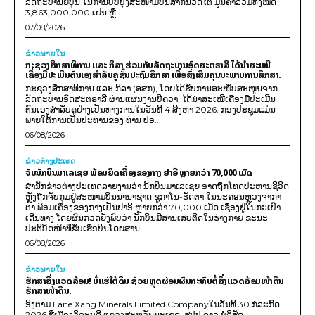
ລັດຖະບານຍີ່ປຸ່ນ ໃນການປັບປຸງສະໜາມບິນສາກົນວັດໄຕ ມູນຄ່າລວມທັງໝົດ
3,863,000,000 ເຢນ ຫຼື...
07/08/2026
ຂ່າວພາຍ​ໃນ
ກະຊວງສຶກສາທິການ ແລະ ກິລາ ຮ່ວມກັບລັດຖະບານອົດສະຕຣາລີ ໄດ້ນຳສະເໜີ
ເຄື່ອງມືປະເມີນຕົນເອງສຳລັບຄູຊັ້ນປະຖົມສຶກສາ ເພື່ອສົ່ງເສີມຄຸນນະພາບການສຶກສາ.
ກະຊວງສຶກສາທິການ ແລະ ກິລາ (ສສກ), ໂດຍໄດ້ຮັບການສະໜັບສະໜູນຈາກ
ລັດຖະບານອົດສະຕຣາລີ ຜ່ານແຜນງານບີຄວາ, ໄດ້ນຳສະເໜີເຄື່ອງມືປະເມີນ
ຕົນເອງສຳລັບຄູຢ່າງເປັນທາງການໃນວັນທີ 4 ສິງຫາ 2026. ກອງປະຊຸມແມ່ນ
ພາຍໃຕ້ການເປັນປະທານຂອງ ທ່ານ ປອ...
06/08/2026
ຂ່າວຕ່າງປະເທດ
ຈັບນັກບິນມາເລເຊຍ ພ້ອມຍຶດເຄື່ອງຂອງກາງ ຢາອີ ຫຼາຍກວ່າ 70,000 ເມັດ
ສຳນັກຂ່າວຕ່າງປະເທດລາຍງານວ່າ ນັກບິນມາເລເຊຍ ອາດຖືກໂທດປະຫານຊີວິດ
ຫຼັງຖືກຈັບກຸມຢູ່ສະໜາມບິນນານາຊາດ ຊູກາໂນ-ຮັດຕາ ໃນນະຄອນຫຼວງຈາກາ
ຕາ ພ້ອມເຄື່ອງຂອງກາງເປັນຢາອີ ຫຼາຍກວ່າ 70,000 ເມັດ ເຊື່ອງຢູ່ໃນກະເປົາ
ເດີນທາງ ໂດຍຜົນກວດຍັງພົບວ່າ ນັກບິນມີສານເສບຕິດໃນຮ່າງກາຍ ຂະນະ
ປະຕິບັດໜ້າທີ່ຂັບເຮືອບິນໂດຍສານ...
06/08/2026
ຂ່າວພາຍ​ໃນ
ຮັກສາສິ່ງແວດລ້ອມ! ບໍ່ແຮ່ໃຕ້ດິນ ຊ່ວຍຫຼຸດຜ່ອນຜົນກະທົບຕໍ່ສິ່ງແວດລ້ອມໜ້າດິນ
ຮັກສາໜ້າດິນ.
ອີງຕາມ Lane Xang Minerals Limited Companyໃນວັນທີ 30 ກໍລະກົດ
2026 ທີ່ເມືອງວິລະບູລີ ແຂວງສະຫວັນນະເຂດ, ສປປ ລາວ ບໍລິສັດ...