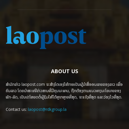
ABOUT US
ສຳນັກຂ່າວ laopost.com ຈະສ້າງໂຕເອງໃຫ້ກາຍເປັນຜູ້ນຳສື່ອອນລາຍຂອງລາວ ເພື່ອ
ຄົນລາວ ໂດຍນຳສະເໜີຂ່າວສານທີ່ມີຄຸນນະພາບ, ຖືກຕ້ອງຕາມແນວທາງນະໂຍບາຍຂອງ
ພັກ-ລັດ, ເປັນປະໂຫຍດຕໍ່ຜູ້ຊົມໃຫ້ໄດ້ຫຼາກຫຼາຍທີ່ສຸດ, ຈະແຈ້ງທີ່ສຸດ ແລະວ່ອງໄວທີ່ສຸດ.
Contact us:
laopost@rdkgroup.la