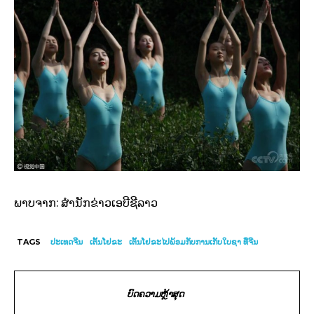
ພາບຈາກ:
ສຳນັກຂ່າວເອບີຊີລາວ
TAGS
ປະເທດຈີນ
ເຕັ້ນໂຢຂະ
ເຕັ້ນໂຢຂະໄປພ້ອມກັບການເກັບໃບຊາ ທີ່ຈີນ
ບົດຄວາມຫຼ້າສຸດ