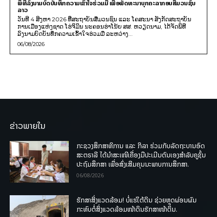
ພິທີລົງນາມບົດບັນທຶກຄວາມເຂົ້າໃຈຮ່ວມມື ເພື່ອພັດທະນາບຸກຄະລາກອນສື່ມວນຊົນ
ລາວ
ວັນທີ 4 ສິງຫາ 2026 ທີ່ສະຖາບັນສື່ມວນຊົນ ແລະ ໂຄສະນາ ສັງກັດສະຖາບັນ
ການເມືອງແຫ່ງຊາດ ໂຮ່ຈິມິນ ນະຄອນຮ່າໂນ້ຍ ສສ. ຫວຽດນາມ, ໄດ້ຈັດພິທີ
ລົງນາມບົດບັນທຶກຄວາມເຂົ້າໃຈຮ່ວມມື ລະຫວ່າງ...
06/08/2026
ຂ່າວພາຍໃນ
ກະຊວງສຶກສາທິການ ແລະ ກິລາ ຮ່ວມກັບລັດຖະບານອົດ
ສະຕຣາລີ ໄດ້ນຳສະເໜີເຄື່ອງມືປະເມີນຕົນເອງສຳລັບຄູຊັ້ນ
ປະຖົມສຶກສາ ເພື່ອສົ່ງເສີມຄຸນນະພາບການສຶກສາ.
06/08/2026
ຮັກສາສິ່ງແວດລ້ອມ! ບໍ່ແຮ່ໃຕ້ດິນ ຊ່ວຍຫຼຸດຜ່ອນຜົນ
ກະທົບຕໍ່ສິ່ງແວດລ້ອມໜ້າດິນຮັກສາໜ້າດິນ.