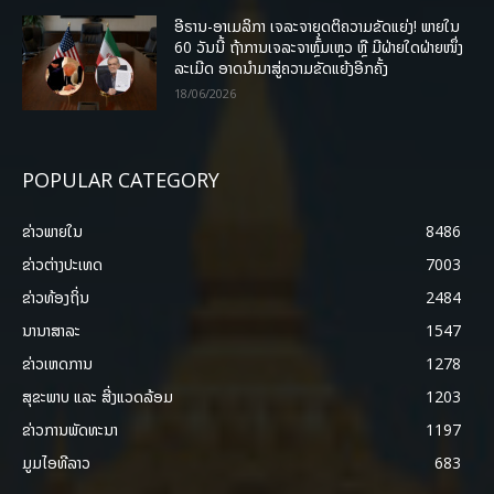
ອີຣານ-ອາເມລິກາ ເຈລະຈາຍຸດຕິຄວາມຂັດແຍ່ງ! ພາຍໃນ
60 ວັນນີ້ ຖ້າການເຈລະຈາຫຼົ້ມເຫຼວ ຫຼື ມີຝ່າຍໃດຝ່າຍໜຶ່ງ
ລະເມີດ ອາດນໍາມາສູ່ຄວາມຂັດແຍ້ງອີກຄັ້ງ
18/06/2026
POPULAR CATEGORY
ຂ່າວພາຍ​ໃນ
8486
ຂ່າວຕ່າງປະເທດ
7003
ຂ່າວທ້ອງຖິ່ນ
2484
ນານາສາລະ
1547
ຂ່າວເຫດການ
1278
ສຸຂະພາບ ແລະ ສີ່ງແວດລ້ອມ
1203
ຂ່າວການພັດທະນາ
1197
ມູມໄອທີລາວ
683