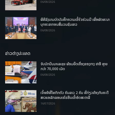
06/08/2026
ພິທີລົງນາມບົດບັນທຶກຄວາມເຂົ້າໃຈຮ່ວມມື ເພື່ອພັດທະນາ
ບຸກຄະລາກອນສື່ມວນຊົນລາວ
06/08/2026
ຂ່າວຕ່າງປະເທດ
ຈັບນັກບິນມາເລເຊຍ ພ້ອມຍຶດເຄື່ອງຂອງກາງ ຢາອີ ຫຼາຍ
ກວ່າ 70,000 ເມັດ
06/08/2026
ເຈົ້າໜ້າທີ່ໄທກັກຕົວ ຄົນລາວ 2 ຄົນ ທີ່ກ່ຽວຂ້ອງກັບຄະດີ
ສາວແອລັກລອບເຮໂຣອີນເຂົ້າອົດສະຕາລີ
16/07/2026