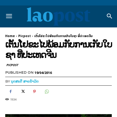
Home
Picpost
ເຕັ້ນໂຢຂະໄປພ້ອມກັບການເກັບໃບຊາ ທີ່ປະເທດຈີນ
ເຕັ້ນໂຢຂະໄປພ້ອມກັບການເກັບໃບ
ຊາ ທີ່ປະເທດຈີນ
PICPOST
19/04/2016
PUBLISHED ON
BY
ບຸດສະດີ ສາຍນ້ຳມັດ
1934