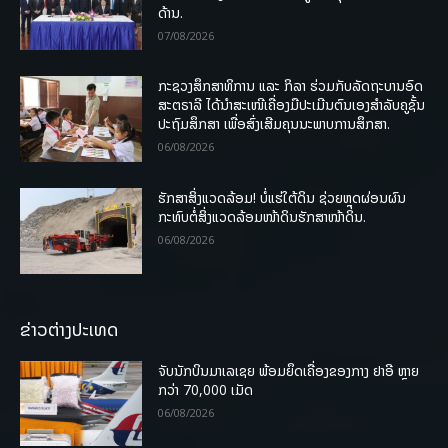
ດ້ານ.
07/08/2026
ກະຊວງສຶກສາທິການ ແລະ ກິລາ ຮ່ວມກັບລັດຖະບານອົດ
ສະຕຣາລີ ໄດ້ນຳສະເໜີເຄື່ອງມືປະເມີນຕົນເອງສຳລັບຄູຊັ້ນ
ປະຖົມສຶກສາ ເພື່ອສົ່ງເສີມຄຸນນະພາບການສຶກສາ.
06/08/2026
ຮັກສາສິ່ງແວດລ້ອມ! ບໍ່ແຮ່ໃຕ້ດິນ ຊ່ວຍຫຼຸດຜ່ອນຜົນ
ກະທົບຕໍ່ສິ່ງແວດລ້ອມໜ້າດິນຮັກສາໜ້າດິນ.
06/08/2026
ຂ່າວຕ່າງປະເທດ
ຈັບນັກບິນມາເລເຊຍ ພ້ອມຍຶດເຄື່ອງຂອງກາງ ຢາອີ ຫຼາຍ
ກວ່າ 70,000 ເມັດ
06/08/2026