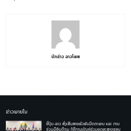
ນັກຂ່າວ ລາວໂພສ
ຂ່າວພາຍໃນ
ຍີ່ປຸ່ນ-ລາວ ສົ່ງເສີມສາຍພົວພັນມິດຕະພາບ ແລະ ການ
ຮ່ວມມືອັນດີງາມ ກໍຄືການເປັນຄູ່ຮ່ວມຍຸດທະສາດຮອບ