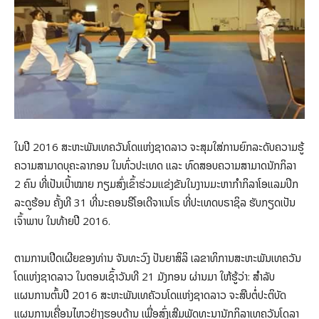
ໃນປີ 2016 ສະຫະພັນເທຄວັນໂດແຫ່ງຊາດລາວ ຈະສຸມໃສ່ການຍົກລະດັບຄວາມຮູ້
ຄວາມສາມາດບຸຄະລາກອນ ໃນທົ່ວປະເທດ ແລະ ທົດສອບຄວາມສາມາດນັກກິລາ
2 ຄົນ ທີ່ເປັນເປົ້າໝາຍ ກຽມສົ່ງເຂົ້າຮ່ວມແຂ່ງຂັນໃນງານມະຫາກຳກິລາໂອແລມປິກ
ລະດູຮ້ອນ ຄັ້ງທີ 31 ທີ່ນະຄອນຣີໂອເດີຈາເນໂຣ ທີ່ປະເທດບຣາຊິລ ຮັບກຽດເປັນ
ເຈົ້າພາບ ໃນທ້າຍປີ 2016.
ຕາມການເປີດເຜີຍຂອງທ່ານ ຈັນທະວົງ ປັນຍາສິລິ ເລຂາທິການສະຫະພັນເທຄວັນ
ໂດແຫ່ງຊາດລາວ ໃນຕອນເຊົ້າວັນທີ 21 ມັງກອນ ຜ່ານມາ ໃຫ້ຮູ້ວ່າ: ສຳລັບ
ແຜນການຕົ້ນປີ 2016 ສະຫະພັນເທຄັວນໂດແຫ່ງຊາດລາວ ຈະສືບຕໍ່ປະຕິບັດ
ແຜນການເຄື່ອນໄຫວຢ່າງຮອບດ້ານ ເພື່ອສົ່ງເສີມພັດທະນານັກກິລາເທຄວັນໂດລາ