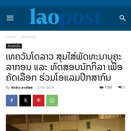
Home
ຂ່າວພາຍ​ໃນ
ຂ່າວພາຍ​ໃນ
ເທຄວັນໂດລາວ ສຸມໃສ່ພັດທະນາບຸຄະ
ລາກອນ ແລະ ທົດສອບນັກກິລາ ເພື່ອ
ຄັດເລືອກ ຮ່ວມໂອແລມປິກສາກົນ
By
ນັກຂ່າວ ລາວໂພສ
-
22/01/2016
1751
0