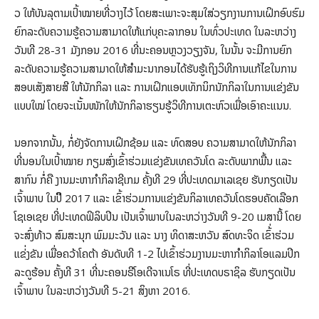
ວ ໃຫ້ບັນລຸຕາມເປົ້າໝາຍທີ່ວາງໄວ້ ໂດຍສະເພາະຈະສຸມໃສ່ວຽກງານການເຝິກອົບຮົມ
ຍົກລະດັບຄວາມຮູ້ຄວາມສາມາດໃຫ້ແກ່ບຸຄະລາກອນ ໃນທົ່ວປະເທດ ໃນລະຫວ່າງ
ວັນທີ 28-31 ມັງກອນ 2016 ທີ່ນະຄອນຫຼວງວຽງຈັນ, ໃນນັ້ນ ຈະມີການຍົກ
ລະດັບຄວາມຮູ້ຄວາມສາມາດໃຫ້ສໍາມະນາກອນໄດ້ຮັບຮູ້ເຖິງວິທີການແກ້ໄຂໃນການ
ສອບເສັງສາຍສີ ໃຫ້ນັກກິລາ ແລະ ການເຝິກແອບເທັກນິກນັກກິລາໃນການແຂ່ງຂັນ
ແບບໃໝ່ ໂດຍຈະເນັ້ນໜັກໃຫ້ນັກກິລາຮຽນຮູ້ວິທີການເຕະຫົວເພື່ອເອົາຄະແນນ.
ນອກຈາກນັ້ນ, ກໍ່ຍັງຈັດການເຝິກຊ້ອມ ແລະ ທົດສອບ ຄວາມສາມາດໃຫ້ນັກກິລາ
ທີ່ນອນໃນເປົ້າໝາຍ ກຽມສົ່ງເຂົ້າຮ່ວມແຂ່ງຂັນເທຄວັນໂດ ລະດັບພາກພື້ນ ແລະ
ສາກົນ ກໍ່ຄື ງານມະຫາກຳກິລາຊີເກມ ຄັ້ງທີ 29 ທີ່ປະເທດມາເລເຊຍ ຮັບກຽດເປັນ
ເຈົ້າພາບ ໃນປີິ 2017 ແລະ ເຂົ້າຮ່ວມການແຂ່ງຂັນກິລາເທຄວັນໂດຮອບຄັດເລືອກ
ໂຊເອເຊຍ ທີ່ປະເທດຟິລິບປິນ ເປັນເຈົ້າພາບໃນລະຫວ່າງວັນທີ 9-20 ເມສານີ້ ໂດຍ
ຈະສົ່ງທ້າວ ສົມສະນຸກ ພົມມະວັນ ແລະ ນາງ ທິດາສະຫວັນ ສົດທະຈິດ ເຂົ້່າຮ່ວມ
ແຂ່່ງຂັນ ເພື່ອຄວ້າໂຄຕ້າ ອັນດັບທີ 1-2 ໄປເຂົ້າຮ່ວມງານມະຫາກຳກິລາໂອແລມປິກ
ລະດູຮ້ອນ ຄັ້ງທີ 31 ທີ່ນະຄອນຣີໂອເດີຈາເນໂຣ ທີ່ປະເທດບຣາຊິລ ຮັບກຽດເປັນ
ເຈົ້າພາບ ໃນລະຫວ່າງວັນທີ 5-21 ສິງຫາ 2016.