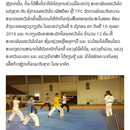
ຫຼັງຈາກນັ້ນ, ກໍ່ຈະໄດ້ສືບຕໍ່ປະຕິບັດໂຄງການຮ່ວມມືລະຫວ່າງ ສະຫະພັນເທຄວັນໂດ
ແຫ່ງຊາດ ກັບ ອົງການເທຄວັນໂດ ເຟັສຄ໊ອບ ຫຼື TPC ຈັດການຍົກລະດັບຄວາມ
ສາມາດເທຄວັນໂດຂັ້ນພື້ນຖານໃຫ້ນັກກິລາຮຸ່ນສືບທອດແຕ່ລະສະໂມສອນ ອ້ອມ
ຂ້າງນະຄອນຫຼວງວຽງຈັນ ໃນລະຫວ່າງວັນທີ 8 ມັງກອນ ຫາ ວັນທີ 16 ກຸມພາ
2016 ແລະ ກະກຽມຮັບອາສາສະມັກກິລາເທຄວັນໂດ ຈຳນວນ 12 ຄົນ ທີ່
ສະຫະພັນເທຄວັນໂດໂລກ ສົ່ງມາຊ່ວຍເຫຼືອທຸກໆປີ ແລະ ຈະນຳພາໄປເຄື່ອນໄຫວ
ສະແດງຄວາມສາມາດໃຫ້ບັນດານັກກິລາທີ່ ແຂວງບໍລິຄຳໄຊ, ແຂວງຄຳມ່ວນ, ແຂວງ
ສະຫວັນນະເຂດ ແລະ ແຂວງຈຳປາສັກ ໄດ້ຮຽນຮູ້ ແລະ ນຳໄປພັດທະນາຕົນເອງ
ເພື່ອກ້າວສູ່ງານກິລາລະດັບຊາດ ໃນອະນາຄົດ.