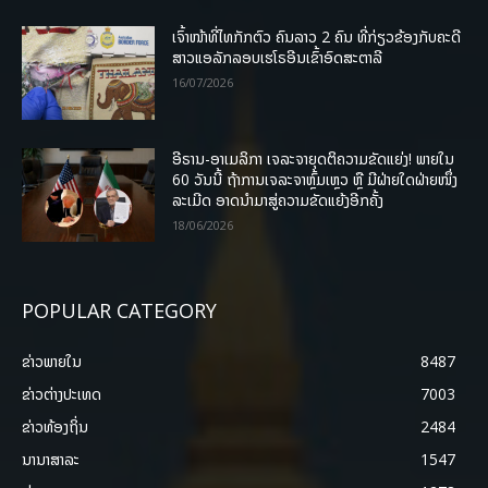
ເຈົ້າໜ້າທີ່ໄທກັກຕົວ ຄົນລາວ 2 ຄົນ ທີ່ກ່ຽວຂ້ອງກັບຄະດີ
ສາວແອລັກລອບເຮໂຣອີນເຂົ້າອົດສະຕາລີ
16/07/2026
ອີຣານ-ອາເມລິກາ ເຈລະຈາຍຸດຕິຄວາມຂັດແຍ່ງ! ພາຍໃນ
60 ວັນນີ້ ຖ້າການເຈລະຈາຫຼົ້ມເຫຼວ ຫຼື ມີຝ່າຍໃດຝ່າຍໜຶ່ງ
ລະເມີດ ອາດນໍາມາສູ່ຄວາມຂັດແຍ້ງອີກຄັ້ງ
18/06/2026
POPULAR CATEGORY
ຂ່າວພາຍ​ໃນ
8487
ຂ່າວຕ່າງປະເທດ
7003
ຂ່າວທ້ອງຖິ່ນ
2484
ນານາສາລະ
1547