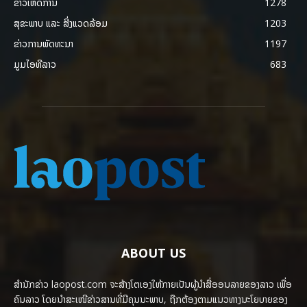
ຂ່າວເຫດການ
1278
ສຸຂະພາບ ແລະ ສີ່ງແວດລ້ອມ
1203
ຂ່າວການພັດທະນາ
1197
ມູມໄອທີລາວ
683
ABOUT US
ສຳນັກຂ່າວ laopost.com ຈະສ້າງໂຕເອງໃຫ້ກາຍເປັນຜູ້ນຳສື່ອອນລາຍຂອງລາວ ເພື່ອ
ຄົນລາວ ໂດຍນຳສະເໜີຂ່າວສານທີ່ມີຄຸນນະພາບ, ຖືກຕ້ອງຕາມແນວທາງນະໂຍບາຍຂອງ