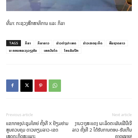
ທີ່ມາ: ກະຊວງສຶກສາທິການ ແລະ ກິລາ
TAGS
ກິລາ
ກິລາລາວ
ຂ່າວ​ຕ່າງ​ປະເທດ
ຂ່າວເສດຖະກິດ
ທີມຊາດລາວ
ນະຄອນຫລວງວຽງຈັນ
ເທຄວັນໂດ
ໂອແລັມປິກ
Previous article
Next article
ແຂກກອງປະຊຸມໃຫຍ່ ຄັ້ງທີ X ຢ້ຽມຢາມ
ງານວາງສະແດງ ຜະລິດຕະພັນເຟີນີເຈີ
ສູນຄວບຄຸມ ດາວທຽມລາວ-ເຂດ
ລາວ ຄັ້ງທີ 2 ໄດ້ຮັບການຕອບ-ຮັບເກີນ
ເສດຖະກິດສະເພາະ
ຄາດໝາຍ!