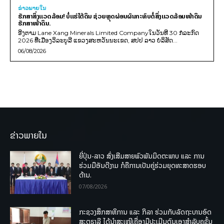
ຂ່າວພາຍ​ໃນ
ຮັກສາສິ່ງແວດລ້ອມ! ບໍ່ແຮ່ໃຕ້ດິນ ຊ່ວຍຫຼຸດຜ່ອນຜົນກະທົບຕໍ່ສິ່ງແວດລ້ອມໜ້າດິນ
ຮັກສາໜ້າດິນ.
ອີງຕາມ Lane Xang Minerals Limited Companyໃນວັນທີ 30 ກໍລະກົດ
2026 ທີ່ເມືອງວິລະບູລີ ແຂວງສະຫວັນນະເຂດ, ສປປ ລາວ ບໍລິສັດ...
06/08/2026
ຂ່າວພາຍໃນ
ຍີ່ປຸ່ນ-ລາວ ສົ່ງເສີມສາຍພົວພັນມິດຕະພາບ ແລະ ການ
ຮ່ວມມືອັນດີງາມ ກໍຄືການເປັນຄູ່ຮ່ວມຍຸດທະສາດຮອບ
ດ້ານ.
07/08/2026
ກະຊວງສຶກສາທິການ ແລະ ກິລາ ຮ່ວມກັບລັດຖະບານອົດ
ສະຕຣາລີ ໄດ້ນຳສະເໜີເຄື່ອງມືປະເມີນຕົນເອງສຳລັບຄູຊັ້ນ