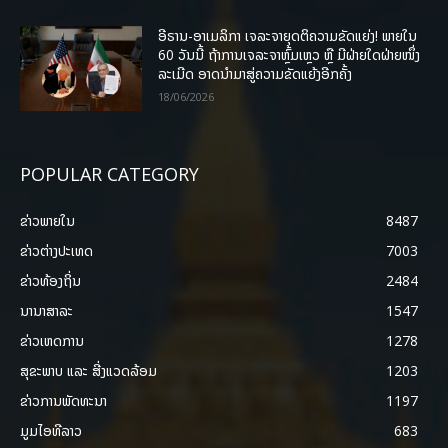
ອີຣານ-ອາເມລິກາ ເຈລະຈາຍຸດຕິຄວາມຂັດແຍ່ງ! ພາຍໃນ
60 ວັນນີ້ ຖ້າການເຈລະຈາຫຼົ້ມເຫຼວ ຫຼື ມີຝ່າຍໃດຝ່າຍໜຶ່ງ
ລະເມີດ ອາດນໍາມາສູ່ຄວາມຂັດແຍ້ງອີກຄັ້ງ
18/06/2026
POPULAR CATEGORY
ຂ່າວພາຍ​ໃນ
8487
ຂ່າວຕ່າງປະເທດ
7003
ຂ່າວທ້ອງຖິ່ນ
2484
ນານາສາລະ
1547
ຂ່າວເຫດການ
1278
ສຸຂະພາບ ແລະ ສີ່ງແວດລ້ອມ
1203
ຂ່າວການພັດທະນາ
1197
ມູມໄອທີລາວ
683