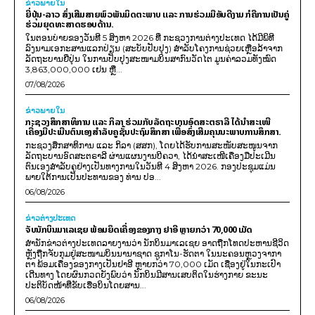
ຂ່າວພາຍ​ໃນ
ຍີ່ປຸ່ນ-ລາວ ສົ່ງເສີມສາຍພົວພັນມິດຕະພາບ ແລະ ການຮ່ວມມືອັນດີງາມ ກໍຄືການເປັນຄູ່
ຮ່ວມຍຸດທະສາດຮອບດ້ານ.
ໃນຕອນບ່າຍຂອງວັນທີ 5 ສິງຫາ 2026 ທີ່ ກະຊວງການຕ່າງປະເທດ ໄດ້ມີພິທີ
ລົງນາມເອກະສານແລກປ່ຽນ (ສະບັບປັບປຸງ) ສໍາລັບໂຄງການຊ່ວຍເຫຼືອລ້າຈາກ
ລັດຖະບານຍີ່ປຸ່ນ ໃນການປັບປຸງສະໜາມບິນສາກົນວັດໄຕ ມູນຄ່າລວມທັງໝົດ
3,863,000,000 ເຢນ ຫຼື...
07/08/2026
ຂ່າວພາຍ​ໃນ
ກະຊວງສຶກສາທິການ ແລະ ກິລາ ຮ່ວມກັບລັດຖະບານອົດສະຕຣາລີ ໄດ້ນຳສະເໜີ
ເຄື່ອງມືປະເມີນຕົນເອງສຳລັບຄູຊັ້ນປະຖົມສຶກສາ ເພື່ອສົ່ງເສີມຄຸນນະພາບການສຶກສາ.
ກະຊວງສຶກສາທິການ ແລະ ກິລາ (ສສກ), ໂດຍໄດ້ຮັບການສະໜັບສະໜູນຈາກ
ລັດຖະບານອົດສະຕຣາລີ ຜ່ານແຜນງານບີຄວາ, ໄດ້ນຳສະເໜີເຄື່ອງມືປະເມີນ
ຕົນເອງສຳລັບຄູຢ່າງເປັນທາງການໃນວັນທີ 4 ສິງຫາ 2026. ກອງປະຊຸມແມ່ນ
ພາຍໃຕ້ການເປັນປະທານຂອງ ທ່ານ ປອ...
06/08/2026
ຂ່າວຕ່າງປະເທດ
ຈັບນັກບິນມາເລເຊຍ ພ້ອມຍຶດເຄື່ອງຂອງກາງ ຢາອີ ຫຼາຍກວ່າ 70,000 ເມັດ
ສຳນັກຂ່າວຕ່າງປະເທດລາຍງານວ່າ ນັກບິນມາເລເຊຍ ອາດຖືກໂທດປະຫານຊີວິດ
ຫຼັງຖືກຈັບກຸມຢູ່ສະໜາມບິນນານາຊາດ ຊູກາໂນ-ຮັດຕາ ໃນນະຄອນຫຼວງຈາກາ
ຕາ ພ້ອມເຄື່ອງຂອງກາງເປັນຢາອີ ຫຼາຍກວ່າ 70,000 ເມັດ ເຊື່ອງຢູ່ໃນກະເປົາ
ເດີນທາງ ໂດຍຜົນກວດຍັງພົບວ່າ ນັກບິນມີສານເສບຕິດໃນຮ່າງກາຍ ຂະນະ
ປະຕິບັດໜ້າທີ່ຂັບເຮືອບິນໂດຍສານ...
06/08/2026