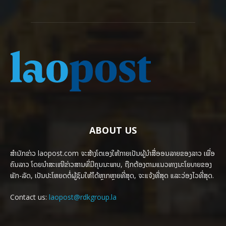
ABOUT US
ສຳນັກຂ່າວ laopost.com ຈະສ້າງໂຕເອງໃຫ້ກາຍເປັນຜູ້ນຳສື່ອອນລາຍຂອງລາວ ເພື່ອ
ຄົນລາວ ໂດຍນຳສະເໜີຂ່າວສານທີ່ມີຄຸນນະພາບ, ຖືກຕ້ອງຕາມແນວທາງນະໂຍບາຍຂອງ
ພັກ-ລັດ, ເປັນປະໂຫຍດຕໍ່ຜູ້ຊົມໃຫ້ໄດ້ຫຼາກຫຼາຍທີ່ສຸດ, ຈະແຈ້ງທີ່ສຸດ ແລະວ່ອງໄວທີ່ສຸດ.
Contact us:
laopost@rdkgroup.la