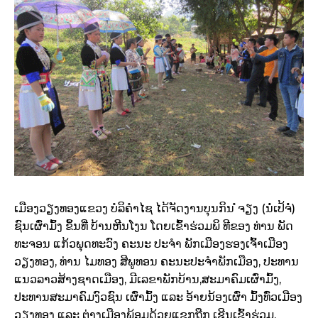
ເມືອງວຽງທອງແຂວງ ບໍລິຄຳໄຊ ໄດ້ຈັດງານບຸນກິນ ໍຈຽງ (ນໍ່ເປ້ຈໍ່)
ຊົນເຜົ່າມົ້ງ ຂຶ້ນທີ່ ບ້ານຫີນໂງນ ໂດຍເຂົ້າຮ່ວມພິ ທີຂອງ ທ່ານ ພັດ
ທະຈອນ ແກ້ວພຸດທະວົງ ຄະນະ ປະຈຳ ພັກເມືອງຮອງເຈົ້າເມືອງ
ວຽງທອງ, ທ່ານ ໄມທອງ ສີພູທອນ ຄະນະປະຈຳພັກເມືອງ, ປະທານ
ແນວລາວສ້າງຊາດເມືອງ, ມີເລຂາພັກບ້ານ,ສະມາຄົມເຜົ່າມົ້ງ,
ປະທານສະມາຄົມງົວຊົນ ເຜົ່າມົ້ງ ແລະ ອ້າຍນ້ອງເຜົ່າ ມົ້ງທົ່ວເມືອງ
ວຽງທອງ ແລະ ຕ່າງເມືອງພ້ອມດ້ວຍແຂກຖືກ ເຊີນເຂົ້າຮ່ວມ.