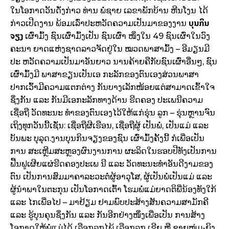
ໃນໂອກາດວັນດັ່ງກ່າວ ທ່ານ ພໍ່ຊາຍ ເລຂາພັກບ້ານ ຫີນໂງນ ໄດ້
ບຸນກິນ
ກ່າວເປີດງານ ພ້ອມເລົ່າປະຫວັດຄວາມເປັນມາຂອງງານ
ຈຽງ
ເຜົ່າມົ້ງ ຊົນເຜົ່າມົ້ງເປັນ ຊົນເຜົ່າ ໜຶ່ງໃນ 49 ຊົນເຜົ່າໃນວົງ
ຄະນາ ຍາດແຫ່ງຊາດລາວຈັດຢູ່ໃນ ໝວດພາສາມົ້ງ – ອີມຽນມີ
ປະ ຫວັດຄວາມເປັນມາອັນຍາວ ນານຄ້າຍຄືກັບຊົນເຜົ່າອື່ນໆ, ຊົນ
ເຜົ່າມົ້ງມີ ພາສາຂຽນເປັນເອ ກະລັກຂອງຕົນເອງສ່ວນພາສາ
ປາກເວົ້າມີຄວາມແຕກຕ່າງ ກັນບາງເລັກໜ້ອຍແຕ່ສາມາດເຂົ້າໃຈ
ຊຶ່ງກັນ ແລະ ກັນມີເອກະລັກທາງດ້ານ ຮີດຄອງ ປະເພນີຄວາມ
ເຊື່ອຖື ວັດທະນະ ທຳຂອງຕົນເອງໄວ້ໃຫ້ແກ່ຮຸ່ນ ລູກ – ຮຸ່ນຫຼານຈົນ
ເຖິງທຸກວັນນີ້ເຊັ່ນ: ເຊື່ອຖືຜີເຮືອນ, ເຊື່ອຖືຜູ້ ເປັນພໍ່, ເປັນແມ່ ແລະ
ບັນພະ ບຸລຸດ.​ງານບຸນກິນຈຽງຂອງຊົນ ເຜົ່າມົ້ງຄັ້ງນີ້ ກໍເພື່ອເປັນ
ການ ສະເຫຼີມສະຫຼອງຜົນງານການ ຜະລິດໃນຮອບປີທັງເປັນການ
ຟື້ນຟູເຜີຍແຜ່ຮີດຄອງປະເພ ນີ ແລະ ວັດທະນະທຳອັນດີງາມຂອງ
ຕົນ ເປັນການສົມມາຄາລະວະຕໍ່ຜູ້ອາວຸໂສ, ຜູ້ເປັນພໍ່ເປັນແມ່ ແລະ
ຜູ້ນຳພາໃນຕະກຸນ ເປັນໂອກາດເຕົ້າ ໂຮມພໍ່ແມ່ຍາດຕິພີ່ນ້ອງທັງໃກ້
ແລະ ໄກເພື່ອໄປ – ມາຢ້ຽມ ຢາມພົບປະສ້າງສັນຄວາມສາມັກຄີ
ແລະ ຮູ້ບຸນຄຸນຊຶ່ງກັນ ແລະ ກັນອີກຢ່າງໜຶ່ງເພື່ອເປັນ ການສ້າງ
ໂອກາດໃຫ້ພໍ່ແມ່ໄດ້ ເລືອກລູກໄພ້ ເລືອກລູກ ເຂີຍ ຫຼື ຊາຍໜຸ່ມ-ຍິງ