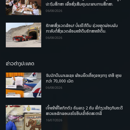
ປະຖົມສຶກສາ ເພື່ອສົ່ງເສີມຄຸນນະພາບການສຶກສາ.
06/08/2026
ຮັກສາສິ່ງແວດລ້ອມ! ບໍ່ແຮ່ໃຕ້ດິນ ຊ່ວຍຫຼຸດຜ່ອນຜົນ
ກະທົບຕໍ່ສິ່ງແວດລ້ອມໜ້າດິນຮັກສາໜ້າດິນ.
06/08/2026
ຂ່າວຕ່າງປະເທດ
ຈັບນັກບິນມາເລເຊຍ ພ້ອມຍຶດເຄື່ອງຂອງກາງ ຢາອີ ຫຼາຍ
ກວ່າ 70,000 ເມັດ
06/08/2026
ເຈົ້າໜ້າທີ່ໄທກັກຕົວ ຄົນລາວ 2 ຄົນ ທີ່ກ່ຽວຂ້ອງກັບຄະດີ
ສາວແອລັກລອບເຮໂຣອີນເຂົ້າອົດສະຕາລີ
16/07/2026