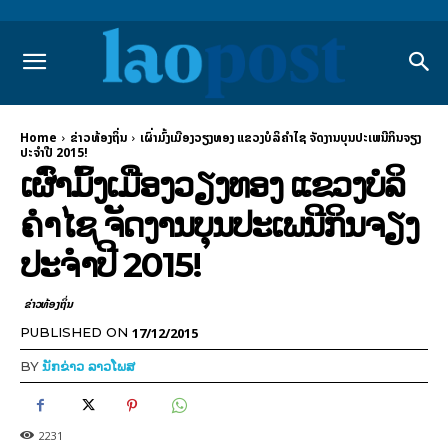
Home
ຂ່າວທ້ອງຖິ່ນ
ເຜົ່າມົ້ງເມືອງວຽງທອງ ແຂວງບໍລິຄຳໄຊ ຈັດງານບຸນປະເພນີກິນຈຽງ
ປະຈຳປີ 2015!
ເຜົ່າມົ້ງເມືອງວຽງທອງ ແຂວງບໍລິ
ຄຳໄຊ ຈັດງານບຸນປະເພນີກິນຈຽງ
ປະຈຳປີ 2015!
ຂ່າວທ້ອງຖິ່ນ
17/12/2015
PUBLISHED ON
BY
ນັກຂ່າວ ລາວໂພສ
2231