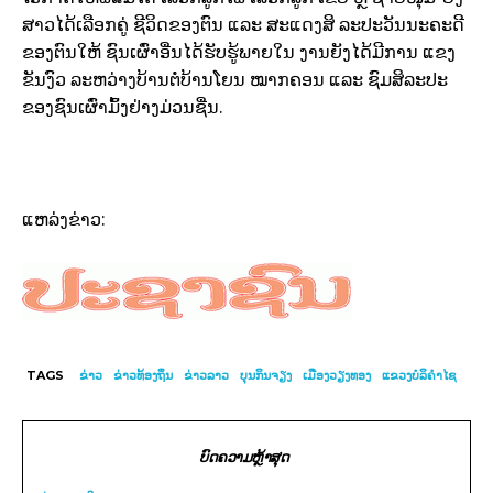
ສາວໄດ້ເລືອກຄູ່ ຊີວິດຂອງຕົນ ແລະ ສະແດງສິ ລະປະວັນນະຄະດີ
ຂອງຕົນໃຫ້ ຊົນເຜົ່າອື່ນໄດ້ຮັບຮູ້ພາຍໃນ ງານຍັງໄດ້ມີການ ແຂງ
ຂັນງົວ ລະຫວ່າງບ້ານຕໍ່ບ້ານໂຍນ ໝາກຄອນ ແລະ ຊົມສິລະປະ
ຂອງຊົນເຜົ່າມົ້ງຢ່າງມ່ວນຊື່ນ.
ແຫລ່ງຂ່າວ:
TAGS
ຂ່າວ
ຂ່າວທ້ອງຖິ່ນ
ຂ່າວລາວ
ບຸນກິນຈຽງ
ເມືອງວຽງທອງ
ແຂວງບໍລິຄຳໄຊ
ບົດຄວາມຫຼ້າສຸດ