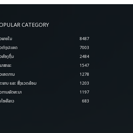
OPULAR CATEGORY
າວພາຍ​ໃນ
8487
າວຕ່າງປະເທດ
7003
າວທ້ອງຖິ່ນ
2484
ນາສາລະ
1547
າວເຫດການ
1278
ຂະພາບ ແລະ ສີ່ງແວດລ້ອມ
1203
າວການພັດທະນາ
1197
ມໄອທີລາວ
683