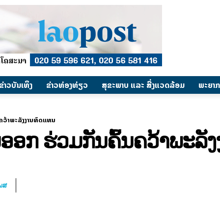
​ຂ່າວບັນເທິງ
​ຂ່າວທ່ອງທ່ຽວ
ສຸຂະພາບ ແລະ ສີ່ງແວດລ້ອມ
ພະຍາກ
ນຄວ້າພະລັງງານທົດແທນ
ນອອກ ຮ່ວມກັນຄົ້ນຄວ້າພະລັ
ໂພສ