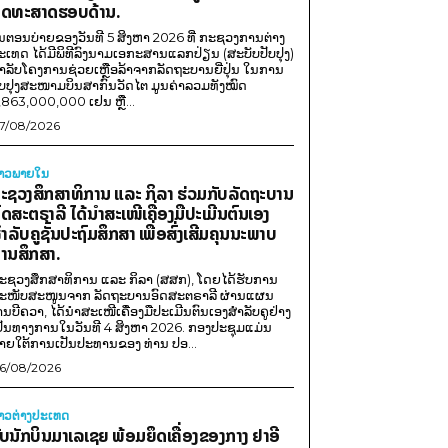
ຸດທະສາດຮອບດ້ານ.
ນຕອນບ່າຍຂອງວັນທີ 5 ສິງຫາ 2026 ທີ່ ກະຊວງການຕ່າງ
ະເທດ ໄດ້ມີພິທີລົງນາມເອກະສານແລກປ່ຽນ (ສະບັບປັບປຸງ)
ໍາລັບໂຄງການຊ່ວຍເຫຼືອລ້າຈາກລັດຖະບານຍີ່ປຸ່ນ ໃນການ
ັບປຸງສະໜາມບິນສາກົນວັດໄຕ ມູນຄ່າລວມທັງໝົດ
,863,000,000 ເຢນ ຫຼື...
7/08/2026
່າວພາຍ​ໃນ
ະຊວງສຶກສາທິການ ແລະ ກິລາ ຮ່ວມກັບລັດຖະບານ
ົດສະຕຣາລີ ໄດ້ນຳສະເໜີເຄື່ອງມືປະເມີນຕົນເອງ
ຳລັບຄູຊັ້ນປະຖົມສຶກສາ ເພື່ອສົ່ງເສີມຄຸນນະພາບ
ານສຶກສາ.
ະຊວງສຶກສາທິການ ແລະ ກິລາ (ສສກ), ໂດຍໄດ້ຮັບການ
ະໜັບສະໜູນຈາກ ລັດຖະບານອົດສະຕຣາລີ ຜ່ານແຜນ
ານບີຄວາ, ໄດ້ນຳສະເໜີເຄື່ອງມືປະເມີນຕົນເອງສຳລັບຄູຢ່າງ
ປັນທາງການໃນວັນທີ 4 ສິງຫາ 2026. ກອງປະຊຸມແມ່ນ
າຍໃຕ້ການເປັນປະທານຂອງ ທ່ານ ປອ...
6/08/2026
່າວຕ່າງປະເທດ
ັບນັກບິນມາເລເຊຍ ພ້ອມຍຶດເຄື່ອງຂອງກາງ ຢາອີ