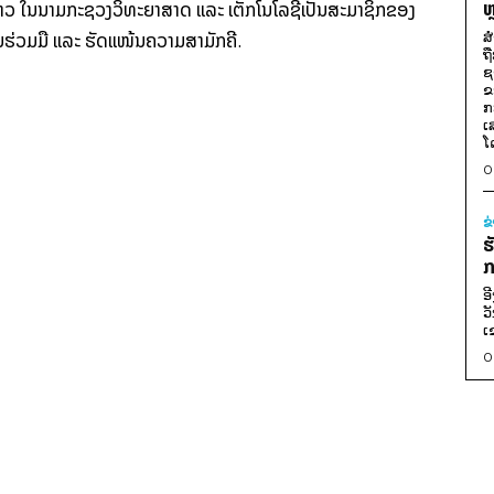
ຫ
ວ ໃນ​ນາມ​ກະຊວງ​ວິທະຍາສາດ ແລະ ເຕັກ​ໂນ​ໂລ​ຊີ​ເປັນ​ສະມາຊິກ​ຂອງ​
ານ​ຮ່ວມ​ມື ແລະ ຮັດ​ແໜ້ນ​ຄວາມ​ສາມັກຄີ.
ສ
ຖ
ຊ
ຂ
ກ
ເ
ໂ
0
ຂ
ຮ
ກ
ອ
ວ
ເ
0