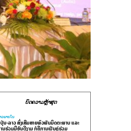
ບົດຄວາມຫຼ້າສຸດ
່າວພາຍ​ໃນ
ີ່ປຸ່ນ-ລາວ ສົ່ງເສີມສາຍພົວພັນມິດຕະພາບ ແລະ
ານຮ່ວມມືອັນດີງາມ ກໍຄືການເປັນຄູ່ຮ່ວມ