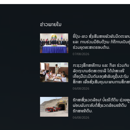
ຂ່າວພາຍໃນ
ຍີ່ປຸ່ນ-ລາວ ສົ່ງເສີມສາຍພົວພັນມິດຕະພາ
ແລະ ການຮ່ວມມືອັນດີງາມ ກໍຄືການເປັນຄູ
ຮ່ວມຍຸດທະສາດຮອບດ້ານ.
07/08/2026
ກະຊວງສຶກສາທິການ ແລະ ກິລາ ຮ່ວມກັບ
ລັດຖະບານອົດສະຕຣາລີ ໄດ້ນຳສະເໜີ
ເຄື່ອງມືປະເມີນຕົນເອງສຳລັບຄູຊັ້ນປະຖົມ
ສຶກສາ ເພື່ອສົ່ງເສີມຄຸນນະພາບການສຶກສາ
06/08/2026
ຮັກສາສິ່ງແວດລ້ອມ! ບໍ່ແຮ່ໃຕ້ດິນ ຊ່ວຍຫຼ
ຜ່ອນຜົນກະທົບຕໍ່ສິ່ງແວດລ້ອມໜ້າດິນ
ຮັກສາໜ້າດິນ.
06/08/2026