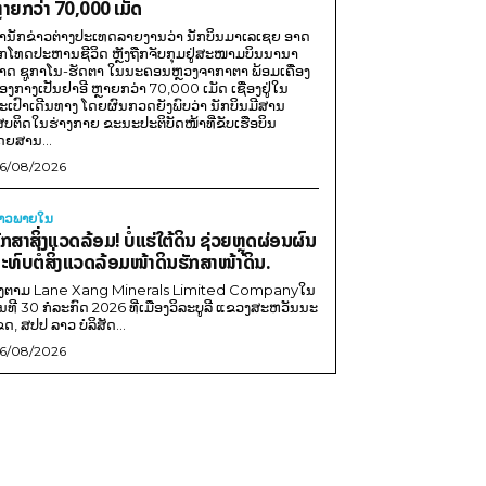
ຼາຍກວ່າ 70,000 ເມັດ
ຳນັກຂ່າວຕ່າງປະເທດລາຍງານວ່າ ນັກບິນມາເລເຊຍ ອາດ
ືກໂທດປະຫານຊີວິດ ຫຼັງຖືກຈັບກຸມຢູ່ສະໜາມບິນນານາ
າດ ຊູກາໂນ-ຮັດຕາ ໃນນະຄອນຫຼວງຈາກາຕາ ພ້ອມເຄື່ອງ
ອງກາງເປັນຢາອີ ຫຼາຍກວ່າ 70,000 ເມັດ ເຊື່ອງຢູ່ໃນ
ະເປົາເດີນທາງ ໂດຍຜົນກວດຍັງພົບວ່າ ນັກບິນມີສານ
ສບຕິດໃນຮ່າງກາຍ ຂະນະປະຕິບັດໜ້າທີ່ຂັບເຮືອບິນ
ດຍສານ...
6/08/2026
່າວພາຍ​ໃນ
ັກສາສິ່ງແວດລ້ອມ! ບໍ່ແຮ່ໃຕ້ດິນ ຊ່ວຍຫຼຸດຜ່ອນຜົນ
ະທົບຕໍ່ສິ່ງແວດລ້ອມໜ້າດິນຮັກສາໜ້າດິນ.
ີງຕາມ Lane Xang Minerals Limited Companyໃນ
ັນທີ 30 ກໍລະກົດ 2026 ທີ່ເມືອງວິລະບູລີ ແຂວງສະຫວັນນະ
ຂດ, ສປປ ລາວ ບໍລິສັດ...
6/08/2026