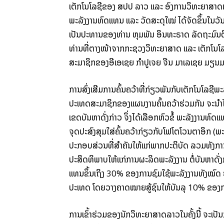
ເຕັກ​ໂນ​ໂລ​ຊີ​ຂອງ ​ສປປ ລາວ ແລະ ອົງການ​ວິທະຍາສາດ​ເຕ
ພະລັງງານ​ທົດ​ແທນ ແລະ ວັດ​ສະ​ດຸ​ໃໝ່ ໄດ້​ຈັດ​ຂຶ້ນ​ໃນ​
ເປັນ​ປະທານ​ຂອງ​ທ່ານ ຫຸມພັນ ອິນ​ທະ​ຣາດ ລັດຖະມົນຕີ​
ທ່ານ​ທີ່​ຕາງໜ້າ​ຈາກ​ກະຊວງ​ວິທະຍາສາດ ແລະ ເຕັກ​ໂນ​ໂ
ສະມາຊິກ​ຂອງ​ອີ​ເອ​ເຊຍ ກຳປູເຈຍ ຈີນ ມາ​ເລ​ເຊຍ ມຽນ​
ການ​ສົ່ງເສີມ​ການ​ຄົ້ນຄວ້າ​ທີ່​ກ່ຽວ​ພັນ​ກັບ​ເຕັກ​ໂນ​ໂລ​ຊີ​
ປະເທດ​ສະມາຊິກ​ຂອງ​ແຜນ​ງານ​ຄົ້ນຄວ້າ​ຮ່ວມ​ກັນ ຈະ​ນຳໄ
ເຂດ​ບັນຫາ​ດັ່ງກ່າວ ຈຶ່ງ​ໄດ້​ເລືອກ​ຫົວຂໍ້ ພະລັງງານ​ທົດ​ແທນ
ຈຸດປະສົງ​ສຸມ​ໃສ່​ຄົ້ນຄວ້າ​ກ່ຽວ​ກັບ​ໂຟ​ໂຕ​ໂວນ​ຕາ​ອິກ (
ປະກອບສ່ວນ​ທີ່​ສຳຄັນ​ໃຫ້​ແກ່​ພາກ​ປະຕິບັດ ລວມ​ທັງ​ການ​
ປະສິດທິພາບ​ໃຫ້​ແກ່​ການ​ຜະລິດ​ພະລັງງານ ຕໍ່​ບັນຫາ​ດັ່ງ
ແທນ​ຂຶ້ນ​ເຖິງ 30% ຂອງ​ການ​ຊົມໃຊ້​ພະລັງງານ​ທັງ​ໝົດ ຮອ
ປະເທດ ໂດຍ​ວາງ​ຄາດໝາຍ​ສູ້​ຊົນ​ໃຫ້​ບັນລຸ 10% ຂອງ​ການ
ການ​ເຂົ້າ​ຮ່ວມ​ຂອງ​ນັກວິທະຍາສາດ​ລາວ​ໃນ​ຄັ້ງ​ນີ້ ຈະ​ເ