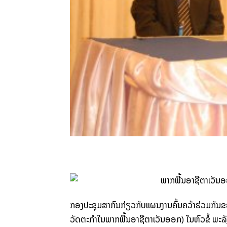
ກອງ​ປະຊຸມ​ສາກົນ​ກ່ຽວ​ກັບ​ແຜນ​ງານ​ຄົ້ນຄວ້າ​ຮ່ວມ​ກັນ​ຂອ
ວັດຕະ​ກຳ​ໃນ​ພາກ​ພື້ນ​ອາຊີ​ຕາເວັນ​ອອກ) ໃນ​ຫົວຂໍ້ ພ