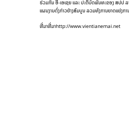
ຮ່ວມ​ກັນ ອີ-ເອ​ເຊຍ ແລະ ປະຕິບັດ​ພັນທະ​ຂອງ ​ສປປ ລາ
ແຜນ​ງານ​ດັ່ງກ່າວ​ຢ່າງ​ສົມບູນ ລວມ​ທັງ​ການ​ຍາດ​ແຍ່ງ​ກ
ທີ່ມາທີ່ມາ
http://www.vientianemai.net