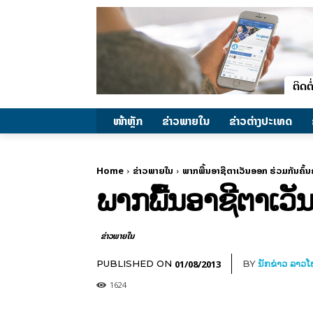
ໜ້າຫຼັກ
ຂ່າວພາຍ​ໃນ
ຂ່າວຕ່າງປະເທດ
Home
ຂ່າວພາຍ​ໃນ
ພາກພື້ນອາຊີຕາເວັນອອກ ຮ່ວມກັນຄົ້
ພາກພື້ນອາຊີຕາເວັ
ຂ່າວພາຍ​ໃນ
01/08/2013
PUBLISHED ON
BY
ນັກຂ່າວ ລາວ
1624