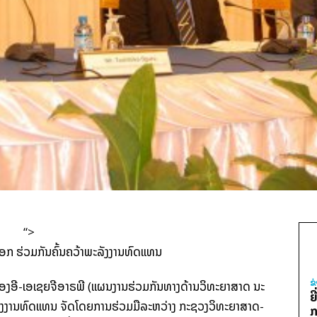
“>
ຂ
ງ​ອີ-ເອ​ເຊຍ​ຈີ​ອາ​​ຣ​ພີ (ແຜນ​ງານ​ຮ່ວມ​ກັນ​ທາງ​ດ້ານ​ວິທະຍາສາດ ນະ​
ຍ
ະລັງງານ​ທົດ​ແທນ ຈັດ​ໂດຍ​ການ​ຮ່ວມ​ມື​ລະຫວ່າງ ກະຊວງ​ວິທະຍາສາດ-
ກ