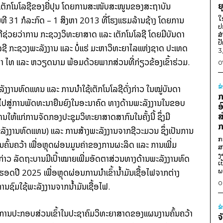
ຍ
ັກ​ໂນ​ໂລ​ຊີ​ຂອງ​ຍີ່​ປຸນ ໂດຍ​ການ​ສະໜັບສະໜູນ​ຂອງ​ສະ​ຖາ​ບັນ​
ວັນ​ທີ 31 ກໍລະກົດ – 1 ສິງຫາ 2013 ທີ່​ໂຮງແຮມ​ລ້ານ​ຊ້າງ ໂດຍ​ການ​
ໃ
ປ
ຊ່ວຍ​ວ່າການ ກະຊວງ​ວິທະຍາສາດ ແລະ ເຕັກ​ໂນ​ໂລ​ຊີ ໂດຍ​ມີ​ບັນດາ​
ສ
ປ
ລ​ຊີ ກະຊວງ​ພະລັງງານ ແລະ ບໍ່​ແຮ່ ມະຫາວິທະຍາໄລ​ແຫ່ງ​ຊາດ ປະເທດ​
3
ມາ ໄທ ແລະ ຫວຽດນາມ ພ້ອມ​ດ້ວຍ​ພາກສ່ວນ​ທີ່​ກ່ຽວຂ້ອງ​ເຂົ້າ​ຮ່ວມ.
0
ຂ
ພະລັງງານ​ທົດ​ແທນ ແລະ ການ​ນຳ​ໃຊ້​ເຕັກ​ໂນ​ໂລ​ຊີ​ດັ່ງກ່າວ ໃນ​ໝູ່​ບັນດາ​
ກ
ປ​ສູ່​ການ​ພັດທະນາ​ຍືນ​ຍົງ​ໃນ​ອະນາຄົດ ທາງ​ດ້ານ​ພະລັງງານ​ໃນ​ຂອບ​
ອ
ສ
​ໃຫ້​ແກ່​ການ​ຈັດ​ກອງ​ປະຊຸມ​ວິທະຍາສາດ​ສາກົນ​ໃນ​ຄັ້ງ​ນີ້ ຊຶ່ງ​ມີ​
ກ
ພະລັງງານ​ທົດ​ແທນ) ແລະ ການ​ສ້າງ​ພະລັງງານ​ຈາກ​ຊີວະ​ມວນ ຊຶ່ງ​ເປັນ​ການ​
ກ
ຄົ້ນຄວ້າ ເພື່ອ​ຫຼຸດຜ່ອນ​ມູນ​ຄ່າ​ຂອງ​ການ​ຜະລິດ ແລະ ການ​ເພີ່ມ​
ສ
ງ
ກ່າວ ລັດຖະບານ​ມີ​ເປົ້າ​ໝາຍ​ເພີ່ມ​ອັດຕາ​ສ່ວນ​ທາງ​ດ້ານ​ພະລັງງານ​ທົດ​
ເ
ດ​ປີ 2025 ເພື່ອ​ຫຼຸດຜ່ອນ​ການ​ນຳ​ເຂົ້າ​ນ້ຳມັນ​ເຊື້ອ​ໄຟ​ຈາກ​ຕ່າງ
ພ
0
​ຊົມໃຊ້​ພະລັງງານ​ຈາກ​ນ້ຳມັນ​ເຊື້ອ​ໄຟ.
ຂ
ປັນ​ການ​ປະກອບສ່ວນ​ເຂົ້າ​ໃນ​ປະຊາ​ຄົມ​ວິທະຍາສາດ​ຂອງ​ແຜນ​ງານ​ຄົ້ນຄວ້າ​
ຈ