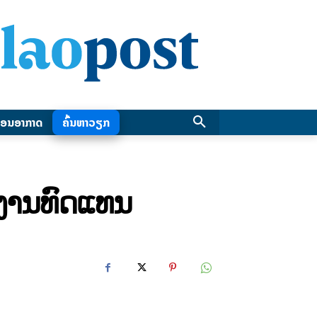
ອນອາກາດ
ຄົ້ນຫາວຽກ
ງງານທົດແທນ