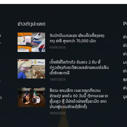
ຂ່າວຕ່າງປະເທດ
P
ບ
ຈັບນັກບິນມາເລເຊຍ ພ້ອມຍຶດເຄື່ອງຂອງ
ຂ່
່
ກາງ ຢາອີ ຫຼາຍກວ່າ 70,000 ເມັດ
ຂ່
06/08/2026
ຂ່
ເຈົ້າໜ້າທີ່ໄທກັກຕົວ ຄົນລາວ 2 ຄົນ ທີ່
ນາ
ກ່ຽວຂ້ອງກັບຄະດີສາວແອລັກລອບເຮໂຣອີນ
ຂ່
ເຂົ້າອົດສະຕາລີ
ສຸ
.
16/07/2026
ຂ່
ອີຣານ-ອາເມລິກາ ເຈລະຈາຍຸດຕິຄວາມ
ຂັດແຍ່ງ! ພາຍໃນ 60 ວັນນີ້ ຖ້າການເຈລະຈາ
ມູ
ຸດ
ຫຼົ້ມເຫຼວ ຫຼື ມີຝ່າຍໃດຝ່າຍໜຶ່ງລະເມີດ ອາດ
ນໍາມາສູ່ຄວາມຂັດແຍ້ງອີກຄັ້ງ
18/06/2026