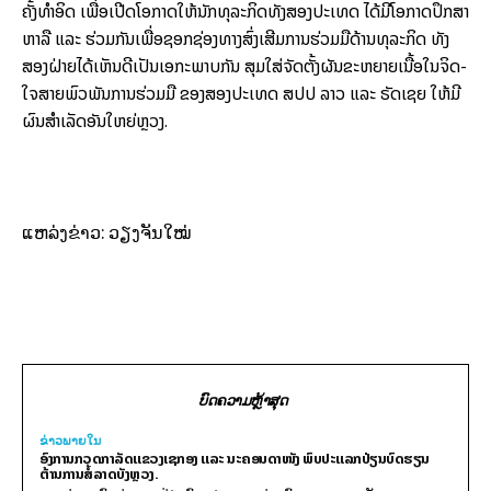
ຄັ້ງ​ທຳ​ອິດ ເພື່ອເປີດ​ໂອກາດ​ໃຫ້​ນັກ­ທຸ­ລະ­ກິດ​ທັງ​ສອງ​ປະເທດ ໄດ້​ມີ​ໂອ­ກາດ​ປຶກ­ສາ​
ຫາ­ລື ແລະ ຮ່ວມ​ກັນ​ເພື່ອ​ຊອກ​ຊ່ອງທາງ​ສົ່ງ­ເສີມ​ການ​ຮ່ວມ​ມື​ດ້ານ​ທຸລະ​ກິດ ທັງ​
ສອງ​ຝ່າຍ​ໄດ້​ເຫັນ​ດີເປັນ​ເອ­ກະພາບ​ກັນ ສຸມ​ໃສ່​ຈັດຕັ້ງ​ຜັນ​ຂະ­ຫຍາຍ​ເນື້ອ​ໃນ​ຈິດ­
ໃຈສາຍ​ພົວ­ພັນ​ການ​ຮ່ວມ​ມື​ ຂອງສອງປະ­ເທດ ສປປ ລາວ ແລະ ຣັດ​ເຊຍ ໃຫ້​ມີ​
ຜົນ­ສຳ­ເລັດ​ອັນໃຫຍ່​ຫຼວງ.
ແຫລ່ງ​ຂ່າວ: ວຽງ​ຈັນ​ໃໝ່
ບົດຄວາມຫຼ້າສຸດ
ຂ່າວພາຍ​ໃນ
ອົງການກວດກາລັດແຂວງເຊກອງ ແລະ ນະຄອນດາໜັງ ພົບປະແລກປ່ຽນບົດຮຽນ
ຕ້ານການສໍ້ລາດບັງຫຼວງ.