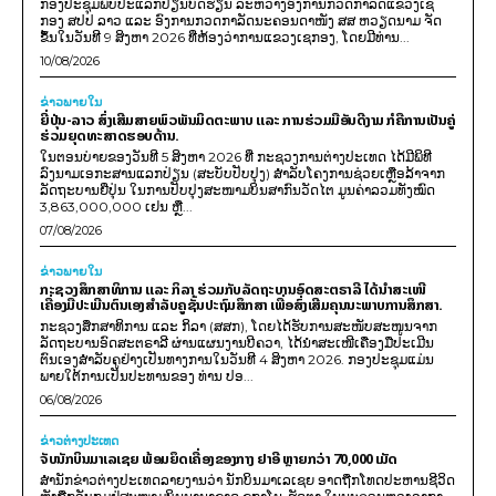
ກອງປະຊຸມພົບປະແລກປ່ຽນບົດຮຽນ ລະຫວ່າງອົງການກວດກາລັດແຂວງເຊ
ກອງ ສປປ ລາວ ແລະ ອົງການກວດກາລັດນະຄອນດາໜັງ ສສ ຫວຽດນາມ ຈັດ
ຂຶ້ນໃນວັນທີ 9 ສິງຫາ 2026 ທີ່ຫ້ອງວ່າການແຂວງເຊກອງ, ໂດຍມີທ່ານ...
10/08/2026
ຂ່າວພາຍ​ໃນ
ຍີ່ປຸ່ນ-ລາວ ສົ່ງເສີມສາຍພົວພັນມິດຕະພາບ ແລະ ການຮ່ວມມືອັນດີງາມ ກໍຄືການເປັນຄູ່
ຮ່ວມຍຸດທະສາດຮອບດ້ານ.
ໃນຕອນບ່າຍຂອງວັນທີ 5 ສິງຫາ 2026 ທີ່ ກະຊວງການຕ່າງປະເທດ ໄດ້ມີພິທີ
ລົງນາມເອກະສານແລກປ່ຽນ (ສະບັບປັບປຸງ) ສໍາລັບໂຄງການຊ່ວຍເຫຼືອລ້າຈາກ
ລັດຖະບານຍີ່ປຸ່ນ ໃນການປັບປຸງສະໜາມບິນສາກົນວັດໄຕ ມູນຄ່າລວມທັງໝົດ
3,863,000,000 ເຢນ ຫຼື...
07/08/2026
ຂ່າວພາຍ​ໃນ
ກະຊວງສຶກສາທິການ ແລະ ກິລາ ຮ່ວມກັບລັດຖະບານອົດສະຕຣາລີ ໄດ້ນຳສະເໜີ
ເຄື່ອງມືປະເມີນຕົນເອງສຳລັບຄູຊັ້ນປະຖົມສຶກສາ ເພື່ອສົ່ງເສີມຄຸນນະພາບການສຶກສາ.
ກະຊວງສຶກສາທິການ ແລະ ກິລາ (ສສກ), ໂດຍໄດ້ຮັບການສະໜັບສະໜູນຈາກ
ລັດຖະບານອົດສະຕຣາລີ ຜ່ານແຜນງານບີຄວາ, ໄດ້ນຳສະເໜີເຄື່ອງມືປະເມີນ
ຕົນເອງສຳລັບຄູຢ່າງເປັນທາງການໃນວັນທີ 4 ສິງຫາ 2026. ກອງປະຊຸມແມ່ນ
ພາຍໃຕ້ການເປັນປະທານຂອງ ທ່ານ ປອ...
06/08/2026
ຂ່າວຕ່າງປະເທດ
ຈັບນັກບິນມາເລເຊຍ ພ້ອມຍຶດເຄື່ອງຂອງກາງ ຢາອີ ຫຼາຍກວ່າ 70,000 ເມັດ
ສຳນັກຂ່າວຕ່າງປະເທດລາຍງານວ່າ ນັກບິນມາເລເຊຍ ອາດຖືກໂທດປະຫານຊີວິດ