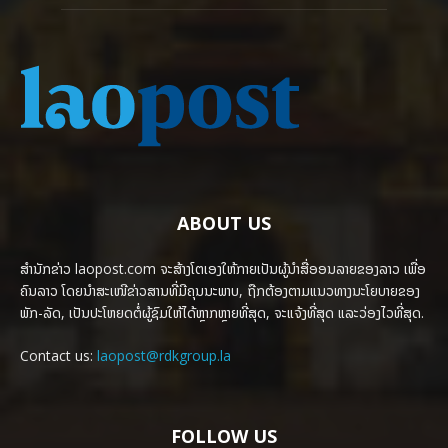
ABOUT US
ສຳນັກຂ່າວ laopost.com ຈະສ້າງໂຕເອງໃຫ້ກາຍເປັນຜູ້ນຳສື່ອອນລາຍຂອງລາວ ເພື່ອ
ຄົນລາວ ໂດຍນຳສະເໜີຂ່າວສານທີ່ມີຄຸນນະພາບ, ຖືກຕ້ອງຕາມແນວທາງນະໂຍບາຍຂອງ
ພັກ-ລັດ, ເປັນປະໂຫຍດຕໍ່ຜູ້ຊົມໃຫ້ໄດ້ຫຼາກຫຼາຍທີ່ສຸດ, ຈະແຈ້ງທີ່ສຸດ ແລະວ່ອງໄວທີ່ສຸດ.
Contact us:
laopost@rdkgroup.la
FOLLOW US