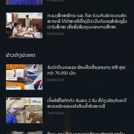
07/08/2026
ກະຊວງສຶກສາທິການ ແລະ ກິລາ ຮ່ວມກັບລັດຖະບານອົດ
ສະຕຣາລີ ໄດ້ນຳສະເໜີເຄື່ອງມືປະເມີນຕົນເອງສຳລັບຄູຊັ້ນ
ປະຖົມສຶກສາ ເພື່ອສົ່ງເສີມຄຸນນະພາບການສຶກສາ.
06/08/2026
ຂ່າວຕ່າງປະເທດ
ຈັບນັກບິນມາເລເຊຍ ພ້ອມຍຶດເຄື່ອງຂອງກາງ ຢາອີ ຫຼາຍ
ກວ່າ 70,000 ເມັດ
06/08/2026
ເຈົ້າໜ້າທີ່ໄທກັກຕົວ ຄົນລາວ 2 ຄົນ ທີ່ກ່ຽວຂ້ອງກັບຄະດີ
ສາວແອລັກລອບເຮໂຣອີນເຂົ້າອົດສະຕາລີ
16/07/2026
ອີຣານ-ອາເມລິກາ ເຈລະຈາຍຸດຕິຄວາມຂັດແຍ່ງ! ພາຍໃນ