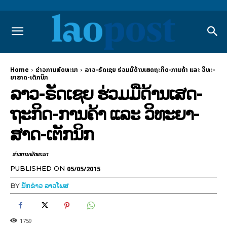
Home
ຂ່າວການພັດທະນາ
ລາວ-ຣັດ​ເຊຍ ຮ່ວມ​ມື​ດ້ານ​ເສດ­ຖະ­ກິດ-ການ​ຄ້າ ແລະ ວິ­ທະ­
ຍາ­ສາດ-ເຕັກ­ນິກ
ລາວ-ຣັດ​ເຊຍ ຮ່ວມ​ມື​ດ້ານ​ເສດ­
ຖະ­ກິດ-ການ​ຄ້າ ແລະ ວິ­ທະ­ຍາ­
ສາດ-ເຕັກ­ນິກ
ຂ່າວການພັດທະນາ
05/05/2015
PUBLISHED ON
BY
ນັກຂ່າວ ລາວໂພສ
1759