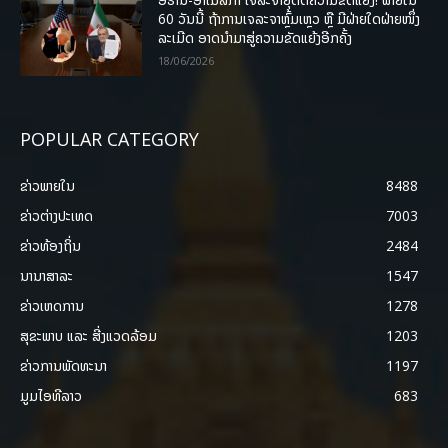
60 ວັນນີ້ ຖ້າການເຈລະຈາຫຼົ້ມເຫຼວ ຫຼື ມີຝ່າຍໃດຝ່າຍໜຶ່ງ
ລະເມີດ ອາດນໍາມາສູ່ຄວາມຂັດແຍ້ງອີກຄັ້ງ
18/06/2026
POPULAR CATEGORY
ຂ່າວພາຍ​ໃນ
8488
ຂ່າວຕ່າງປະເທດ
7003
ຂ່າວທ້ອງຖິ່ນ
2484
ນານາສາລະ
1547
ຂ່າວເຫດການ
1278
ສຸຂະພາບ ແລະ ສີ່ງແວດລ້ອມ
1203
ຂ່າວການພັດທະນາ
1197
ມູມໄອທີລາວ
683