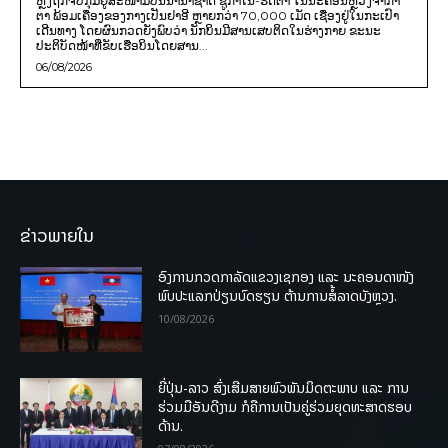
ຫຼັງຖືກຈັບກຸມຢູ່ສະໜາມບິນນານາຊາດ ຊູກາໂນ-ຮັດຕາ ໃນນະຄອນຫຼວງຈາກາ
ຕາ ພ້ອມເຄື່ອງຂອງກາງເປັນຢາອີ ຫຼາຍກວ່າ 70,000 ເມັດ ເຊື່ອງຢູ່ໃນກະເປົາ
ເດີນທາງ ໂດຍຜົນກວດຍັງພົບວ່າ ນັກບິນມີສານເສບຕິດໃນຮ່າງກາຍ ຂະນະ
ປະຕິບັດໜ້າທີ່ຂັບເຮືອບິນໂດຍສານ...
06/08/2026
ຂ່າວພາຍໃນ
ອົງການກວດກາລັດແຂວງເຊກອງ ແລະ ນະຄອນດາໜັງ
ພົບປະແລກປ່ຽນບົດຮຽນ ຕ້ານການສໍ້ລາດບັງຫຼວງ.
10/08/2026
ຍີ່ປຸ່ນ-ລາວ ສົ່ງເສີມສາຍພົວພັນມິດຕະພາບ ແລະ ການ
ຮ່ວມມືອັນດີງາມ ກໍຄືການເປັນຄູ່ຮ່ວມຍຸດທະສາດຮອບ
ດ້ານ.