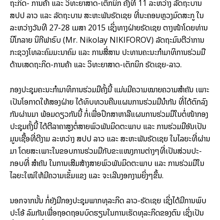
ຖະ­ກິດ- ການ​ຄ້າ ແລະ ວິ­ທະ­ຍາ­ສາດ-ເຕັກ­ນິກ ຄັ້ງທີ 11 ລະ­ຫວ່າງ ລັດ­ຖະ­ບານ
ສປປ ລາວ ແລະ ລັດ­ຖະ­ບານ ສະຫະ​ພັນຣັດ​ເຊຍ ທີ່​ນະ­ຄອນ­ຫຼວງມົດ​ສະ​ກູ ໃນ​
ລະ­ຫວ່າງວັນ​ທີ 27-28 ເມ­ສາ 2015 ເຊິ່ງ​ທາງ​ຝ່າຍຣັດ​ເຊຍ ຕາງ­ໜ້າ​ໂດຍ​ທ່ານ
ນິໂກ​ລາຍ ນິ​ກີ​ຟາ​ຣົບ (Mr. Nikolay NIKIFOROV) ລັດ​ຖະ​ມົນຕີ​ວ່າ­ການ
ກະ­ຊວງ​ໂທລະ​ຄົມ​ມະນາ​ຄົມ ແລະ ການ​ສື່­ສານ ປະທານ​ຄະ­ນະ​ກຳ­ມາ​ທິ​ການ​ຮ່ວມ​ມື
ດ້ານ​ເສດ­ຖະ­ກິດ-ການ​ຄ້າ ແລະ ວິ­ທະ­ຍາ­ສາດ-ເຕັກ­ນິກ ຣັດ​ເຊຍ-ລາວ.
ກອງ​ປະ­ຊຸມ​ຄະ­ນະ​ກຳ­ມາ​ທິການ​ຮ່ວມ​ມື​ຄັ້ງ​ນີ້ ແມ່ນ​ມີ​ຄວາມໝາຍ​ຄວາມ​ສຳ­ຄັນ ເພາະ​
ເປັນໂອ­ກາດ​ໃຫ້​ສອງ​ຝ່າຍ ໄດ້​ທົບທວນ­ຄືນແຜນ­ການ​ຮ່ວມ​ມື​ນຳກັນ ​ທີ່​ໄດ້​ຕົກ­ລົງ​
ກັນ​ຜ່ານ​ມາ ພ້ອມດຽວ​ກັນ​ນີ້ ກໍ່​ເພື່ອ​ປຶກ­ສາ​ຫາ­ລືແຜນ­ການ​ຮ່ວມ​ມື​ໃນ­ຕໍ່­ໜ້າກອງ
ປະ­ຊຸມ​ຄັ້ງ​ນີ້ ໄດ້​ຕີ​ລາ­ຄາ​ສູງຕໍ່ສາຍ​ພົວ­ພັນ​ມິດ­ຕະ­ພາບ ແລະ ການ​ຮ່ວມ​ມືອັນ​ເປັນ​
ມູນ­ເຊື້ອ​ທີ່ດີ­ງາມ ລະ­ຫວ່າງ ສປປ ລາວ ແລະ ສະ­ຫະ­ພັນ​ຣັດ​ເຊຍ ໃນ​ໄລຍະ​ທີ່​ຜ່ານ​
ມາ ໂດຍ​ສະ­ເພາະໃນຂອບ​ການ​ຮ່ວມ​ມື​ກັບ​ຂະ­ແໜງການ​ຕ່າງໆທີ່​ເປັນ​ສ່ວນ​ປະ­
ກອບທີ່​ ສຳ­ຄັນ ໃນ​ການ​ເສີມ​ສ້າງ​ສາຍພົວ­ພັນມິດ­ຕະ­ພາບ ແລະ ການຮ່ວມ​ມື​ໃນ​
ໄລ­ຍະ​ໃໝ່​ໃຫ້​ມີ​ຄວາມເຂັ້ມ­ແຂງ ແລະ ຈະ­ເລີນງອກງາມ​ຍິ່ງໆ​ຂຶ້ນ.
ນອກ­ຈາກ​ນັ້ນ ກໍ່​ຍັງ​ມີ​ກອງປະ­ຊຸມ​ພາກ​ທຸ­ລະ​ກິດ ລາວ-ຣັດເຊຍ ເຊິ່ງ​ໄດ້​ມີ​ການ​ພົບ​
ປະ​ໂອ້ ລົມ​ກັນເພື່ອ​ຖອດ​ຖອນ​ບົດ­ຮຽນໃນ​ການ​ເຮັດ​ທຸ­ລະ​ກິດ​ຂອງ​ຕົນ ເຊິ່ງ​ເປັນ​