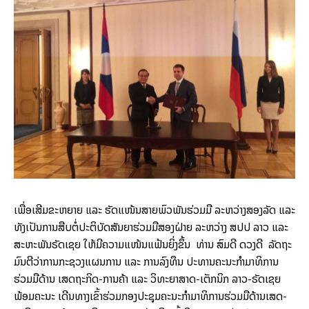
ເພື່ອ​ເສີມ​ຂະ­ຫຍາຍ ແລະ ຮັດ​ແໜ້ນ​ສາຍ​ພົວ­ພັນ​ຮ່ວມ​ມື ລະ­ຫວ່າງສອງ​ລັດ ແລະ
ທັງເປັນ​ການ​ສືບ­ຕໍ່​ປະ­ຕິ­ບັດສັນ­ຍາຮ່ວມ​ມື​ສອງ​ຝ່າຍ ລະ­ຫວ່າງ ສປປ ລາວ ແລະ
ສະ­ຫະ­ພັນຣັດເຊຍ ໃຫ້​ມີ​ຄວາມ​ແໜ້ນ​ແຟ້ນ​ຍິ່ງຂຶ້ນ ທ່ານ ສົມ​ດີ ດວງ​ດີ ລັດ​ຖະ
ມົນ­ຕີ​ວ່າ­ການກະ­ຊວງ​ແຜນ­ການ ແລະ ການ​ລົງ­ທຶນ ປະ­ທານ​ຄະນະ​ກຳ­ມາ​ທິ​ການ​
ຮ່ວມ​ມື​ດ້ານ ເສດ­ຖະ­ກິດ-ການ​ຄ້າ ແລະ ວິ​ທະຍາ​ສາດ-ເຕັກ­ນິກ ລາວ-ຣັດ​ເຊຍ
ພ້ອມ​ຄະ­ນະ ​ເດີນ­ທາງ​ເຂົ້າ​ຮ່ວມກອງ​ປະ­ຊຸມຄະ­ນະ​ກຳ­ມາ​ທິ​ການຮ່ວມ​ມື​ດ້ານ​ເສດ­