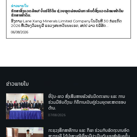
ຂ່າວພາຍ​ໃນ
ຮັກສາສິ່ງແວດລ້ອມ! ບໍ່ແຮ່ໃຕ້ດິນ ຊ່ວຍຫຼຸດຜ່ອນຜົນກະທົບຕໍ່ສິ່ງແວດລ້ອມໜ້າດິນ
ຮັກສາໜ້າດິນ.
ອີງຕາມ Lane Xang Minerals Limited Companyໃນວັນທີ 30 ກໍລະກົດ
2026 ທີ່ເມືອງວິລະບູລີ ແຂວງສະຫວັນນະເຂດ, ສປປ ລາວ ບໍລິສັດ...
06/08/2026
ຂ່າວພາຍໃນ
ຍີ່ປຸ່ນ-ລາວ ສົ່ງເສີມສາຍພົວພັນມິດຕະພາບ ແລະ ການ
ຮ່ວມມືອັນດີງາມ ກໍຄືການເປັນຄູ່ຮ່ວມຍຸດທະສາດຮອບ
ດ້ານ.
07/08/2026
ກະຊວງສຶກສາທິການ ແລະ ກິລາ ຮ່ວມກັບລັດຖະບານອົດ
ສະຕຣາລີ ໄດ້ນຳສະເໜີເຄື່ອງມືປະເມີນຕົນເອງສຳລັບຄູຊັ້ນ