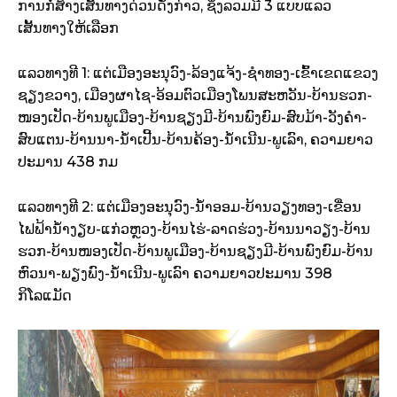
ການກໍ່ສ້າງເສັ້ນທາງດ່ວນດັ່ງກ່າວ, ຊຶ່ງລວມມີ 3 ແບບແລວ
ເສັ້ນທາງໃຫ້ເລືອກ
ແລວທາງທີ 1: ແຕ່ເມືອງອະນຸວົງ-ລ້ອງແຈ້ງ-ຊຳທອງ-ເຂົ້າເຂດແຂວງ
ຊຽງຂວາງ, ເມືອງຜາໄຊ-ອ້ອມຕົວເມືອງໂພນສະຫວັນ-ບ້ານຮວກ-
ໜອງເປັດ-ບ້ານພູເມືອງ-ບ້ານຊຽງມີ-ບ້ານພົງຍົມ-ສົບມ້າ-ວັງຄຳ-
ສົບແຕນ-ບ້ານນາ-ນ້ຳເປີ້ນ-ບ້ານຄ້ອງ-ນ້ຳເນີນ-ພູເລົາ, ຄວາມຍາວ
ປະມານ 438 ກມ
ແລວທາງທີ 2: ແຕ່ເມືອງອະນຸວົງ-ນ້ຳອອມ-ບ້ານວຽງທອງ-ເຂື່ອນ
ໄຟຟ້ານ້ຳງຽບ-ແກ່ວຫຼວງ-ບ້ານໄຮ່-ລາດຮ່ວງ-ບ້ານນາວຽງ-ບ້ານ
ຮວກ-ບ້ານໜອງເປັດ-ບ້ານພູເມືອງ-ບ້ານຊຽງມີ-ບ້ານພົງຍົມ-ບ້ານ
ຫົວນາ-ພຽງພົງ-ນ້ຳເນີນ-ພູເລົາ ຄວາມຍາວປະມານ 398
ກິໂລແມັດ