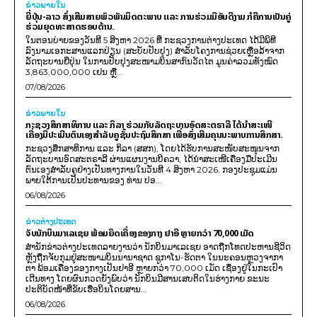
ຂ່າວພາຍ​ໃນ
ຍີ່ປຸ່ນ-ລາວ ສົ່ງເສີມສາຍພົວພັນມິດຕະພາບ ແລະ ການຮ່ວມມືອັນດີງາມ ກໍຄືການເປັນຄູ່
ຮ່ວມຍຸດທະສາດຮອບດ້ານ.
ໃນຕອນບ່າຍຂອງວັນທີ 5 ສິງຫາ 2026 ທີ່ ກະຊວງການຕ່າງປະເທດ ໄດ້ມີພິທີ
ລົງນາມເອກະສານແລກປ່ຽນ (ສະບັບປັບປຸງ) ສໍາລັບໂຄງການຊ່ວຍເຫຼືອລ້າຈາກ
ລັດຖະບານຍີ່ປຸ່ນ ໃນການປັບປຸງສະໜາມບິນສາກົນວັດໄຕ ມູນຄ່າລວມທັງໝົດ
3,863,000,000 ເຢນ ຫຼື...
07/08/2026
ຂ່າວພາຍ​ໃນ
ກະຊວງສຶກສາທິການ ແລະ ກິລາ ຮ່ວມກັບລັດຖະບານອົດສະຕຣາລີ ໄດ້ນຳສະເໜີ
ເຄື່ອງມືປະເມີນຕົນເອງສຳລັບຄູຊັ້ນປະຖົມສຶກສາ ເພື່ອສົ່ງເສີມຄຸນນະພາບການສຶກສາ.
ກະຊວງສຶກສາທິການ ແລະ ກິລາ (ສສກ), ໂດຍໄດ້ຮັບການສະໜັບສະໜູນຈາກ
ລັດຖະບານອົດສະຕຣາລີ ຜ່ານແຜນງານບີຄວາ, ໄດ້ນຳສະເໜີເຄື່ອງມືປະເມີນ
ຕົນເອງສຳລັບຄູຢ່າງເປັນທາງການໃນວັນທີ 4 ສິງຫາ 2026. ກອງປະຊຸມແມ່ນ
ພາຍໃຕ້ການເປັນປະທານຂອງ ທ່ານ ປອ...
06/08/2026
ຂ່າວຕ່າງປະເທດ
ຈັບນັກບິນມາເລເຊຍ ພ້ອມຍຶດເຄື່ອງຂອງກາງ ຢາອີ ຫຼາຍກວ່າ 70,000 ເມັດ
ສຳນັກຂ່າວຕ່າງປະເທດລາຍງານວ່າ ນັກບິນມາເລເຊຍ ອາດຖືກໂທດປະຫານຊີວິດ
ຫຼັງຖືກຈັບກຸມຢູ່ສະໜາມບິນນານາຊາດ ຊູກາໂນ-ຮັດຕາ ໃນນະຄອນຫຼວງຈາກາ
ຕາ ພ້ອມເຄື່ອງຂອງກາງເປັນຢາອີ ຫຼາຍກວ່າ 70,000 ເມັດ ເຊື່ອງຢູ່ໃນກະເປົາ
ເດີນທາງ ໂດຍຜົນກວດຍັງພົບວ່າ ນັກບິນມີສານເສບຕິດໃນຮ່າງກາຍ ຂະນະ
ປະຕິບັດໜ້າທີ່ຂັບເຮືອບິນໂດຍສານ...
06/08/2026