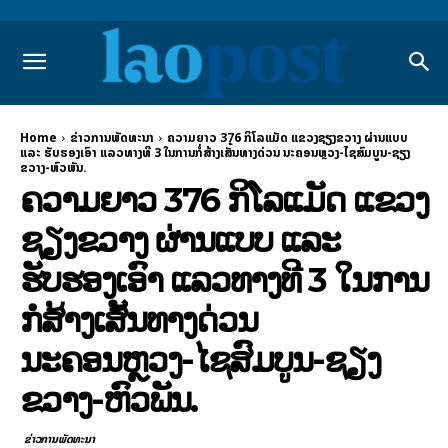
Home
ຂ່າວການພັດທະນາ
ຄວາມຍາວ 376 ກິໂລແມັດ ແຂວງຊຽງຂວາງ ຜ່ານແບບ
ແລະ ຮັບຮອງເອົາ ແລວທາງທີ 3 ໃນການກໍ່ສ້າງເສັ້ນທາງດ່ວນ ນະຄອນຫຼວງ-ໄຊສົມບູນ-ຊຽງ
ຂວາງ-ຫົວພັນ.
ຄວາມຍາວ 376 ກິໂລແມັດ ແຂວງ
ຊຽງຂວາງ ຜ່ານແບບ ແລະ
ຮັບຮອງເອົາ ແລວທາງທີ 3 ໃນການ
ກໍ່ສ້າງເສັ້ນທາງດ່ວນ
ນະຄອນຫຼວງ-ໄຊສົມບູນ-ຊຽງ
ຂວາງ-ຫົວພັນ.
ຂ່າວການພັດທະນາ