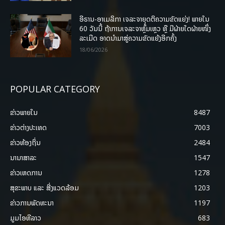
ອີຣານ-ອາເມລິກາ ເຈລະຈາຍຸດຕິຄວາມຂັດແຍ່ງ! ພາຍໃນ
60 ວັນນີ້ ຖ້າການເຈລະຈາຫຼົ້ມເຫຼວ ຫຼື ມີຝ່າຍໃດຝ່າຍໜຶ່ງ
ລະເມີດ ອາດນໍາມາສູ່ຄວາມຂັດແຍ້ງອີກຄັ້ງ
18/06/2026
POPULAR CATEGORY
ຂ່າວພາຍ​ໃນ
8487
ຂ່າວຕ່າງປະເທດ
7003
ຂ່າວທ້ອງຖິ່ນ
2484
ນານາສາລະ
1547
ຂ່າວເຫດການ
1278
ສຸຂະພາບ ແລະ ສີ່ງແວດລ້ອມ
1203
ຂ່າວການພັດທະນາ
1197
ມູມໄອທີລາວ
683