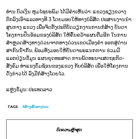
ທ່ານ ບົວເງິນ ຫຸມໄຊຍະພົມ ໄດ້ມີຄຳເຫັນວ່າ: ແຂວງຊຽງຂວາງ
ຕົກລົງເອົາແລວທາງທີ 3 ໂດຍມອບໃຫ້ທາງບໍລິສັດ ປະສານງານນຳ
ສູນກາງ ແຂວງ ເພື່ອຈັດຕັ້ງປະຕິບັດວຽກງານການກໍ່ສ້າງ ບັນດາ
ໂຄງການປິ່ນອ້ອມຂອງບໍລິສັດ ໃຫ້ຄົ້ນຄວ້າແຜນຕື່ມອີກ ໃນການ
ສຳຫຼວດສ້າງທາງດ່ວນຈາກທາງດ່ວນເຂດເມືອງຄຳ ອອກສູ່ດ່ານ
ສາກົນນ້ຳກັ່ນ, ພ້ອມທັງມອບໃຫ້ບັນດາພະແນກການ ຮ່ວມມື
ແລກປ່ຽນຂໍ້ມູນ ແຜນຍຸດທະສາດ ການພັດທະນາເສດຖະກິດ-
ສັງຄົມ ທ່າແຮງບົ່ມຊ້ອນຂອງແຂວງ ກັບບໍລິສັດ ເພື່ອໃຫ້ໂຄງການ
ດັ່ງກ່າວໄດ້ ລົງມືກໍ່ສ້າງໂດຍໄວ.
ແຫຼ່ງຂໍ້ມູນ: ປະເທດລາວ
TAGS
ກໍ່ສ້າງເສັ້ນທາງດ່ວນ
ບົດຄວາມຫຼ້າສຸດ