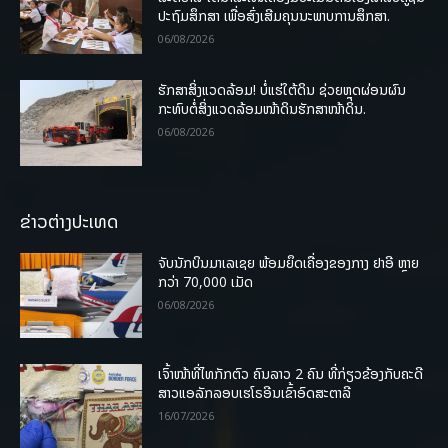
ປະຖົມສຶກສາ ເພື່ອສົ່ງເສີມຄຸນນະພາບການສຶກສາ.
06/08/2026
ຮັກສາສິ່ງແວດລ້ອມ! ບໍ່ແຮ່ໃຕ້ດິນ ຊ່ວຍຫຼຸດຜ່ອນຜົນ
ກະທົບຕໍ່ສິ່ງແວດລ້ອມໜ້າດິນຮັກສາໜ້າດິນ.
06/08/2026
ຂ່າວຕ່າງປະເທດ
ຈັບນັກບິນມາເລເຊຍ ພ້ອມຍຶດເຄື່ອງຂອງກາງ ຢາອີ ຫຼາຍ
ກວ່າ 70,000 ເມັດ
06/08/2026
ເຈົ້າໜ້າທີ່ໄທກັກຕົວ ຄົນລາວ 2 ຄົນ ທີ່ກ່ຽວຂ້ອງກັບຄະດີ
ສາວແອລັກລອບເຮໂຣອີນເຂົ້າອົດສະຕາລີ
16/07/2026