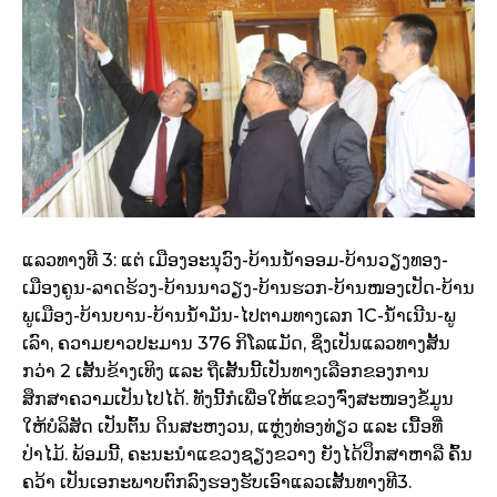
ແລວທາງທີ 3: ແຕ່ ເມືອງອະນຸວົງ-ບ້ານນ້ຳອອມ-ບ້ານວຽງທອງ-
ເມືອງຄູນ-ລາດຮ້ວງ-ບ້ານນາວຽງ-ບ້ານຮວກ-ບ້ານໜອງເປັດ-ບ້ານ
ພູເມືອງ-ບ້ານບານ-ບ້ານນ້ຳມັນ-ໄປຕາມທາງເລກ 1C-ນ້ຳເນີນ-ພູ
ເລົາ, ຄວາມຍາວປະມານ 376 ກິໂລແມັດ, ຊຶ່ງເປັນແລວທາງສັ້ນ
ກວ່າ 2 ເສັ້ນຂ້າງເທິງ ແລະ ຖືເສັ້ນນີ້ເປັນທາງເລືອກຂອງການ
ສຶກສາຄວາມເປັນໄປໄດ້. ທັງນີ້ກໍເພື່ອໃຫ້ແຂວງຈົ່ງສະໜອງຂໍ້ມູນ
ໃຫ້ບໍລິສັດ ເປັນຕົ້ນ ດິນສະຫງວນ, ແຫຼ່ງທ່ອງທ່ຽວ ແລະ ເນື້ອທີ່
ປ່າໄມ້. ພ້ອມນີ້, ຄະນະນຳແຂວງຊຽງຂວາງ ຍັງໄດ້ປຶກສາຫາລື ຄົ້ນ
ຄວ້າ ເປັນເອກະພາບຕົກລົງຮອງຮັບເອົາແລວເສັ້ນທາງທີ3.