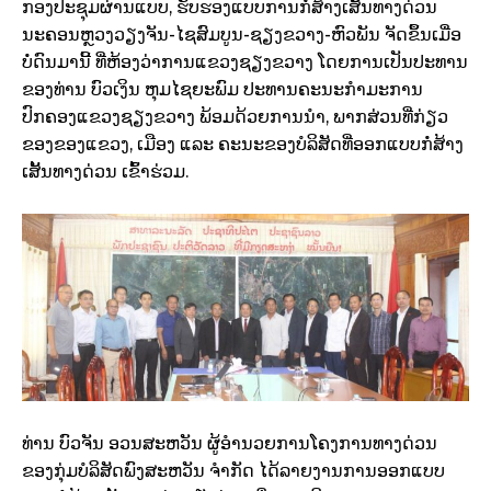
ກອງປະຊຸມຜ່ານແບບ, ຮັບຮອງແບບການກໍ່ສ້າງເສັ້ນທາງດ່ວນ
ນະຄອນຫຼວງວຽງຈັນ-ໄຊສົມບູນ-ຊຽງຂວາງ-ຫົວພັນ ຈັດຂຶ້ນເມື່ອ
ບໍ່ດົນມານີ້ ທີ່ຫ້ອງວ່າການແຂວງຊຽງຂວາງ ໂດຍການເປັນປະທານ
ຂອງທ່ານ ບົວເງິນ ຫຸມໄຊຍະພົມ ປະທານຄະນະກຳມະການ
ປົກຄອງແຂວງຊຽງຂວາງ ພ້ອມດ້ວຍການນຳ, ພາກສ່ວນທີ່ກ່ຽວ
ຂອງຂອງແຂວງ, ເມືອງ ແລະ ຄະນະຂອງບໍລິສັດທີ່ອອກແບບກໍ່ສ້າງ
ເສັ້ນທາງດ່ວນ ເຂົ້າຮ່ວມ.
ທ່ານ ບົວຈັນ ອວນສະຫວັນ ຜູ້ອຳນວຍການໂຄງການທາງດ່ວນ
ຂອງກຸ່ມບໍລິສັດພົງສະຫວັນ ຈຳກັດ ໄດ້ລາຍງານການອອກແບບ