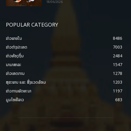
18/06/2026
POPULAR CATEGORY
ຂ່າວພາຍ​ໃນ
8486
ຂ່າວຕ່າງປະເທດ
7003
ຂ່າວທ້ອງຖິ່ນ
2484
ນານາສາລະ
1547
ຂ່າວເຫດການ
1278
ສຸຂະພາບ ແລະ ສີ່ງແວດລ້ອມ
1203
ຂ່າວການພັດທະນາ
1197
ມູມໄອທີລາວ
683