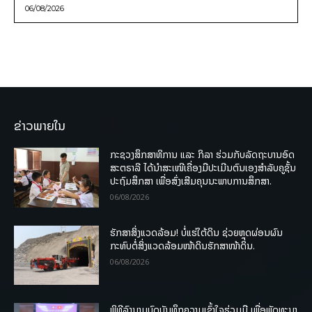
06/08/2026
ຂ່າວພາຍໃນ
ກະຊວງສຶກສາທິການ ແລະ ກິລາ ຮ່ວມກັບລັດຖະບານອົດ
ສະຕຣາລີ ໄດ້ນຳສະເໜີເຄື່ອງມືປະເມີນຕົນເອງສຳລັບຄູຊັ້ນ
ປະຖົມສຶກສາ ເພື່ອສົ່ງເສີມຄຸນນະພາບການສຶກສາ.
06/08/2026
ຮັກສາສິ່ງແວດລ້ອມ! ບໍ່ແຮ່ໃຕ້ດິນ ຊ່ວຍຫຼຸດຜ່ອນຜົນ
ກະທົບຕໍ່ສິ່ງແວດລ້ອມໜ້າດິນຮັກສາໜ້າດິນ.
06/08/2026
ພິທີລົງນາມບົດບັນທຶກຄວາມເຂົ້າໃຈຮ່ວມມື ເພື່ອພັດທະນາ