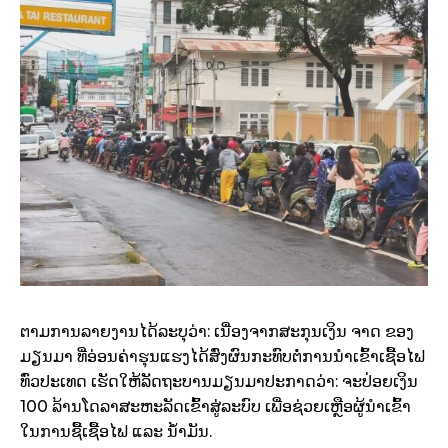
ຕາມການລາຍງານໄດ້ລະບຸວ່າ: ເນື່ອງຈາກສະກຸນເງິນ ຈາດ ຂອງ
ມຽນມາ ທີ່ອ່ອນຄ່າຮຸນແຮງໄດ້ສົ່ງຜົນກະທົບຕໍ່ການນຳເຂົ້າເຊື້ອໄຟ
ທົ່ວປະເທດ ເຮັດໃຫ້ລັດຖະບານມຽນມາປະກາດວ່າ: ຈະປ່ອຍເງິນ
100 ລ້ານໂດລາສະຫະລັດເຂົ້າສູ່ລະບົບ ເພື່ອຊ່ວຍເຫຼືອຜູ້ນຳເຂົ້າ
ໃນການຊື້ເຊື້ອໄຟ ແລະ ນ້ຳມັນ.