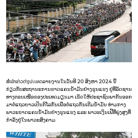
ສຳນັກຂ່າວຕ່າງປະເທດ
ລາຍງານໃນວັນທີ 20 ສິງຫາ 2024 ນີ້
ກ່ຽວກັບສະຖານະການຂາດແຄນນ້ຳມັນຢ່າງຮຸນແຮງ ຢູ່ທີ່ລັດຊານ
ທາງຕອນເໜືອຂອງປະເທດມຽນມາ ເຮັດໃຫ້ປະຊາຊົນພາກັນອອກ
ມາຕໍ່ແຖວຍາວເປັນກິໂລກັນເພື່ອຕໍ່ແຖວກັນເຕີມນ້ຳມັນ ທ່າມກາງ
ພາວະຂາດແຄນນ້ຳມັນຢ່າງຮຸນແຮງ ແລະ ພາວະເງິນເຟີ້ທີ່ພຸ່ງສູງທີ່
ກຳລັງຢູ່ໃນພາວະສົງຄາມ.