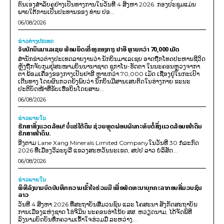
ຕົນເອງສຳລັບຄູຢ່າງເປັນທາງການໃນວັນທີ 4 ສິງຫາ 2026. ກອງປະຊຸມແມ່ນ
ພາຍໃຕ້ການເປັນປະທານຂອງ ທ່ານ ປອ...
06/08/2026
ຂ່າວຕ່າງປະເທດ
ຈັບນັກບິນມາເລເຊຍ ພ້ອມຍຶດເຄື່ອງຂອງກາງ ຢາອີ ຫຼາຍກວ່າ 70,000 ເມັດ
ສຳນັກຂ່າວຕ່າງປະເທດລາຍງານວ່າ ນັກບິນມາເລເຊຍ ອາດຖືກໂທດປະຫານຊີວິດ
ຫຼັງຖືກຈັບກຸມຢູ່ສະໜາມບິນນານາຊາດ ຊູກາໂນ-ຮັດຕາ ໃນນະຄອນຫຼວງຈາກາ
ຕາ ພ້ອມເຄື່ອງຂອງກາງເປັນຢາອີ ຫຼາຍກວ່າ 70,000 ເມັດ ເຊື່ອງຢູ່ໃນກະເປົາ
ເດີນທາງ ໂດຍຜົນກວດຍັງພົບວ່າ ນັກບິນມີສານເສບຕິດໃນຮ່າງກາຍ ຂະນະ
ປະຕິບັດໜ້າທີ່ຂັບເຮືອບິນໂດຍສານ...
06/08/2026
ຂ່າວພາຍ​ໃນ
ຮັກສາສິ່ງແວດລ້ອມ! ບໍ່ແຮ່ໃຕ້ດິນ ຊ່ວຍຫຼຸດຜ່ອນຜົນກະທົບຕໍ່ສິ່ງແວດລ້ອມໜ້າດິນ
ຮັກສາໜ້າດິນ.
ອີງຕາມ Lane Xang Minerals Limited Companyໃນວັນທີ 30 ກໍລະກົດ
2026 ທີ່ເມືອງວິລະບູລີ ແຂວງສະຫວັນນະເຂດ, ສປປ ລາວ ບໍລິສັດ...
06/08/2026
ຂ່າວພາຍ​ໃນ
ພິທີລົງນາມບົດບັນທຶກຄວາມເຂົ້າໃຈຮ່ວມມື ເພື່ອພັດທະນາບຸກຄະລາກອນສື່ມວນຊົນ
ລາວ
ວັນທີ 4 ສິງຫາ 2026 ທີ່ສະຖາບັນສື່ມວນຊົນ ແລະ ໂຄສະນາ ສັງກັດສະຖາບັນ
ການເມືອງແຫ່ງຊາດ ໂຮ່ຈິມິນ ນະຄອນຮ່າໂນ້ຍ ສສ. ຫວຽດນາມ, ໄດ້ຈັດພິທີ
ລົງນາມບົດບັນທຶກຄວາມເຂົ້າໃຈຮ່ວມມື ລະຫວ່າງ...