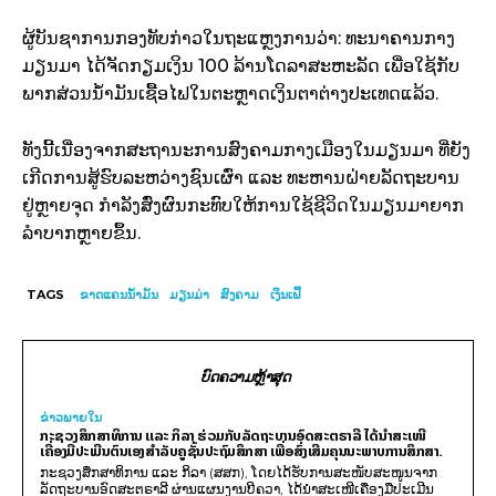
ຜູ້ບັນຊາການກອງທັບກ່າວໃນຖະແຫຼງການວ່າ: ທະນາຄານກາງ
ມຽນມາ ໄດ້ຈັດກຽມເງິນ 100 ລ້ານໂດລາສະຫະລັດ ເພື່ອໃຊ້ກັບ
ພາກສ່ວນນ້ຳມັນເຊື້ອໄຟໃນຕະຫຼາດເງິນຕາຕ່າງປະເທດແລ້ວ.
ທັງນີ້ເນື່ອງຈາກສະຖານະການສົງຄາມກາງເມືອງໃນມຽນມາ ທີ່ຍັງ
ເກີດການສູ້ຮົບລະຫວ່າງຊົນເຜົ່າ ແລະ ທະຫານຝ່າຍລັດຖະບານ
ຢູ່ຫຼາຍຈຸດ ກຳລັງສົ່ງຜົນກະທົບໃຫ້ການໃຊ້ຊີວິດໃນມຽນມາຍາກ
ລຳບາກຫຼາຍຂຶ້ນ.
TAGS
ຂາດແຄນນ້ຳມັນ
ມຽນມ່າ
ສົງຄາມ
ເງິນເຟິ້
ບົດຄວາມຫຼ້າສຸດ
ຂ່າວພາຍ​ໃນ
ກະຊວງສຶກສາທິການ ແລະ ກິລາ ຮ່ວມກັບລັດຖະບານອົດສະຕຣາລີ ໄດ້ນຳສະເໜີ
ເຄື່ອງມືປະເມີນຕົນເອງສຳລັບຄູຊັ້ນປະຖົມສຶກສາ ເພື່ອສົ່ງເສີມຄຸນນະພາບການສຶກສາ.
ກະຊວງສຶກສາທິການ ແລະ ກິລາ (ສສກ), ໂດຍໄດ້ຮັບການສະໜັບສະໜູນຈາກ
ລັດຖະບານອົດສະຕຣາລີ ຜ່ານແຜນງານບີຄວາ, ໄດ້ນຳສະເໜີເຄື່ອງມືປະເມີນ