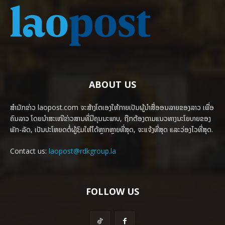
ABOUT US
ສຳນັກຂ່າວ laopost.com ຈະສ້າງໂຕເອງໃຫ້ກາຍເປັນຜູ້ນຳສື່ອອນລາຍຂອງລາວ ເພື່ອ
ຄົນລາວ ໂດຍນຳສະເໜີຂ່າວສານທີ່ມີຄຸນນະພາບ, ຖືກຕ້ອງຕາມແນວທາງນະໂຍບາຍຂອງ
ພັກ-ລັດ, ເປັນປະໂຫຍດຕໍ່ຜູ້ຊົມໃຫ້ໄດ້ຫຼາກຫຼາຍທີ່ສຸດ, ຈະແຈ້ງທີ່ສຸດ ແລະວ່ອງໄວທີ່ສຸດ.
Contact us:
laopost@rdkgroup.la
FOLLOW US