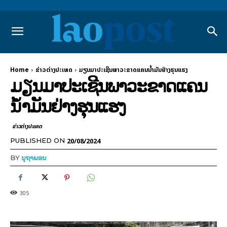
Home
ຂ່າວຕ່າງປະເທດ
ມຽນມາປະເຊີນພາວະຂາດແຄນນ້ຳມັນຢ່າງຮຸນແຮງ
ມຽນມາປະເຊີນພາວະຂາດແຄນ
ນ້ຳມັນຢ່າງຮຸນແຮງ
ຂ່າວຕ່າງປະເທດ
20/08/2024
PUBLISHED ON
BY
ນຸຖາພອນ
305