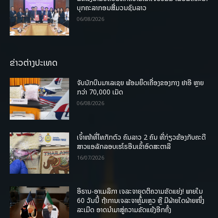
ບຸກຄະລາກອນສື່ມວນຊົນລາວ
06/08/2026
ຂ່າວຕ່າງປະເທດ
ຈັບນັກບິນມາເລເຊຍ ພ້ອມຍຶດເຄື່ອງຂອງກາງ ຢາອີ ຫຼາຍ
ກວ່າ 70,000 ເມັດ
06/08/2026
ເຈົ້າໜ້າທີ່ໄທກັກຕົວ ຄົນລາວ 2 ຄົນ ທີ່ກ່ຽວຂ້ອງກັບຄະດີ
ສາວແອລັກລອບເຮໂຣອີນເຂົ້າອົດສະຕາລີ
16/07/2026
ອີຣານ-ອາເມລິກາ ເຈລະຈາຍຸດຕິຄວາມຂັດແຍ່ງ! ພາຍໃນ
60 ວັນນີ້ ຖ້າການເຈລະຈາຫຼົ້ມເຫຼວ ຫຼື ມີຝ່າຍໃດຝ່າຍໜຶ່ງ
ລະເມີດ ອາດນໍາມາສູ່ຄວາມຂັດແຍ້ງອີກຄັ້ງ