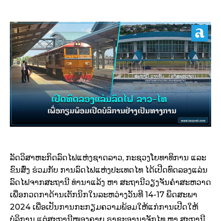
ລັດວິສາຫະກິດລົດໄຟແຫ່ງຊາດລາວ, ກະຊວງໂຍທາທິການ ແລະ
ຂົນສົ່ງ ຮ່ວມກັບ ການລົດໄຟແຫ່ງປະເທດໄທ ໄດ້ເປີດທົດລອງແລ່ນ
ລົດໄຟຈາກສະຖານີ ທ່ານາແລ້ງ ຫາ ສະຖານີວຽງຈັນຄຳສະຫວາດ
ເພື່ອກວດກາດ້ານເຕັກນິກໃນລະຫວ່າງວັນທີ 14-17 ພຶດສະພາ
2024 ເພື່ອເປັນການກະກຽມຄວາມພ້ອມໃຫ້ແກ່ການເປີດໃຫ້
ບໍລິການ ແຕ່ສະຖານີໜອງຄາຍ ຣາຊະອານາຈັກໄທ ຫາ ສະຖານີ