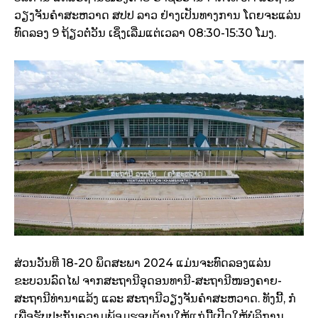
ວຽງຈັນຄໍາສະຫວາດ ສປປ ລາວ ຢ່າງເປັນທາງການ ໂດຍຈະແລ່ນ
ທົດລອງ 9 ຖ້ຽວຕໍ່ວັນ ເຊິ່ງເລີ່ມແຕ່ເວລາ 08:30-15:30 ໂມງ.
ສ່ວນວັນທີ 18-20 ພຶດສະພາ 2024 ແມ່ນຈະທົດລອງແລ່ນ
ຂະບວນລົດໄຟ ຈາກສະຖານີອຸດອນທານີ-ສະຖານີໜອງຄາຍ-
ສະຖານີທ່ານາແລ້ງ ແລະ ສະຖານີວຽງຈັນຄຳສະຫວາດ. ທັງນີ້, ກໍ
ເພື່ອຮັບປະກັນຄວາມພ້ອມຮອບດ້ານໃຫ້ແກ່ມື້ເປີດໃຫ້ບໍລິການ