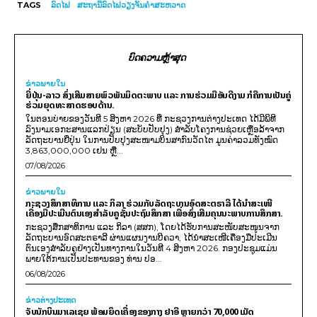
TAGS
ລົດໄຟ
ສະຖານີລົດໄຟວຽງຈັນຄຳສະຫວາດ
ບົດຄວາມຫຼ້າສຸດ
ຂ່າວພາຍ​ໃນ
ຍີ່ປຸ່ນ-ລາວ ສົ່ງເສີມສາຍພົວພັນມິດຕະພາບ ແລະ ການຮ່ວມມືອັນດີງາມ ກໍຄືການເປັນຄູ່
ຮ່ວມຍຸດທະສາດຮອບດ້ານ.
ໃນຕອນບ່າຍຂອງວັນທີ 5 ສິງຫາ 2026 ທີ່ ກະຊວງການຕ່າງປະເທດ ໄດ້ມີພິທີ
ລົງນາມເອກະສານແລກປ່ຽນ (ສະບັບປັບປຸງ) ສໍາລັບໂຄງການຊ່ວຍເຫຼືອລ້າຈາກ
ລັດຖະບານຍີ່ປຸ່ນ ໃນການປັບປຸງສະໜາມບິນສາກົນວັດໄຕ ມູນຄ່າລວມທັງໝົດ
3,863,000,000 ເຢນ ຫຼື...
07/08/2026
ຂ່າວພາຍ​ໃນ
ກະຊວງສຶກສາທິການ ແລະ ກິລາ ຮ່ວມກັບລັດຖະບານອົດສະຕຣາລີ ໄດ້ນຳສະເໜີ
ເຄື່ອງມືປະເມີນຕົນເອງສຳລັບຄູຊັ້ນປະຖົມສຶກສາ ເພື່ອສົ່ງເສີມຄຸນນະພາບການສຶກສາ.
ກະຊວງສຶກສາທິການ ແລະ ກິລາ (ສສກ), ໂດຍໄດ້ຮັບການສະໜັບສະໜູນຈາກ
ລັດຖະບານອົດສະຕຣາລີ ຜ່ານແຜນງານບີຄວາ, ໄດ້ນຳສະເໜີເຄື່ອງມືປະເມີນ
ຕົນເອງສຳລັບຄູຢ່າງເປັນທາງການໃນວັນທີ 4 ສິງຫາ 2026. ກອງປະຊຸມແມ່ນ
ພາຍໃຕ້ການເປັນປະທານຂອງ ທ່ານ ປອ...
06/08/2026
ຂ່າວຕ່າງປະເທດ
ຈັບນັກບິນມາເລເຊຍ ພ້ອມຍຶດເຄື່ອງຂອງກາງ ຢາອີ ຫຼາຍກວ່າ 70,000 ເມັດ