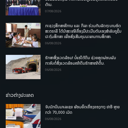
ດ້ານ.
07/08/2026
ກະຊວງສຶກສາທິການ ແລະ ກິລາ ຮ່ວມກັບລັດຖະບານອົດ
ສະຕຣາລີ ໄດ້ນຳສະເໜີເຄື່ອງມືປະເມີນຕົນເອງສຳລັບຄູຊັ້ນ
ປະຖົມສຶກສາ ເພື່ອສົ່ງເສີມຄຸນນະພາບການສຶກສາ.
06/08/2026
ຮັກສາສິ່ງແວດລ້ອມ! ບໍ່ແຮ່ໃຕ້ດິນ ຊ່ວຍຫຼຸດຜ່ອນຜົນ
ກະທົບຕໍ່ສິ່ງແວດລ້ອມໜ້າດິນຮັກສາໜ້າດິນ.
06/08/2026
ຂ່າວຕ່າງປະເທດ
ຈັບນັກບິນມາເລເຊຍ ພ້ອມຍຶດເຄື່ອງຂອງກາງ ຢາອີ ຫຼາຍ
ກວ່າ 70,000 ເມັດ
06/08/2026