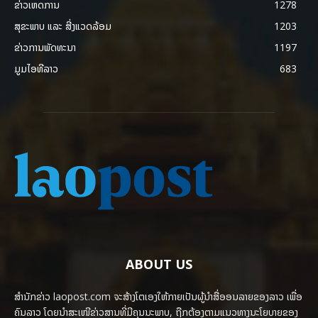
ຂ່າວເຫດການ
1278
ສຸຂະພາບ ແລະ ສີ່ງແວດລ້ອມ
1203
ຂ່າວການພັດທະນາ
1197
ມູມໄອທີລາວ
683
ABOUT US
ສຳນັກຂ່າວ laopost.com ຈະສ້າງໂຕເອງໃຫ້ກາຍເປັນຜູ້ນຳສື່ອອນລາຍຂອງລາວ ເພື່ອ
ຄົນລາວ ໂດຍນຳສະເໜີຂ່າວສານທີ່ມີຄຸນນະພາບ, ຖືກຕ້ອງຕາມແນວທາງນະໂຍບາຍຂອງ