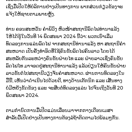
ເຊິ່ງມື້ເປີດໃຫ້ບໍລິການຢ່າງເປັນທາງການ ພາກສ່ວນກ່ຽວຂ້ອງຈະ
ແຈ້ງໃຫ້ຊາບຕາມພາຍຫຼັງ.
ທ່ານ ຄອນສະຫວັນ ຄໍາພິວົງ ຫົວໜ້າສະຖານີລົດໄຟທ່ານາແລ້ງ
ໃຫ້ໄດ້ຮູ້ໃນວັນທີ 14 ພຶດສະພາ 2024 ນີ້ວ່າ: ພວກເຮົາເລີ່ມ
ທົດລອງການແລ່ນລົດໄຟ ຈາກສະຖານີທ່ານາແລ້ງ ຫາ ສະຖານີຄຳ
ສະຫວາດ ເປັນຄັ້ງທໍາອິດທີ່ໃຊ້ຄົນຂັບລົດໄຟຄົນລາວ ໂດຍໄດ້
ສະຫລັບກັນລະຫວ່າງຄົນຂັບຝ່າຍໄທ ແລະ ຝ່າຍລາວເຊິ່ງຄົນຂັບ
ລົດໄຟໄທ ມາຈອດຢູ່ສະຖານີທ່ານາແລ້ງ ແລ້ວປ່ຽນໃຫ້ຄົນຂັບຝ່າຍ
ລາວຂັບຕໍ່ໄປສະຖານີວຽງຈັນຄຳສະຫວາດ. ຜ່ານການທົດລອງໃນ
ມື້ນີ້, ເຫັນວ່າດຳເນີນໄປດ້ວຍດີ, ທາງດ້ານເຕັກນິກ ແລະ ເສັ້ນທາງ
ບໍ່ມີຫຍັງຂັດຂ້ອງ ແລະ ຈະສືບຕໍ່ທົດລອງແລ່ນ ໄປຈົນເຖິງວັນທີ 20
ພຶດສະພາ 2024.
ຕາມກຳນົດການມື້ເປີດແມ່ນເລື່ອນມາຈາກກາງເດືອນເມສາ
ສຳລັບມື້ເປີດຢ່າງເປັນທາງການຕ້ອງລໍຖ້າຕິດຕາມໄປພ້ອມໆກັນ.