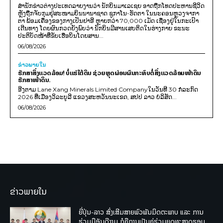
ສຳນັກຂ່າວຕ່າງປະເທດລາຍງານວ່າ ນັກບິນມາເລເຊຍ ອາດຖືກໂທດປະຫານຊີວິດ
ຫຼັງຖືກຈັບກຸມຢູ່ສະໜາມບິນນານາຊາດ ຊູກາໂນ-ຮັດຕາ ໃນນະຄອນຫຼວງຈາກາ
ຕາ ພ້ອມເຄື່ອງຂອງກາງເປັນຢາອີ ຫຼາຍກວ່າ 70,000 ເມັດ ເຊື່ອງຢູ່ໃນກະເປົາ
ເດີນທາງ ໂດຍຜົນກວດຍັງພົບວ່າ ນັກບິນມີສານເສບຕິດໃນຮ່າງກາຍ ຂະນະ
ປະຕິບັດໜ້າທີ່ຂັບເຮືອບິນໂດຍສານ...
06/08/2026
ຂ່າວພາຍ​ໃນ
ຮັກສາສິ່ງແວດລ້ອມ! ບໍ່ແຮ່ໃຕ້ດິນ ຊ່ວຍຫຼຸດຜ່ອນຜົນກະທົບຕໍ່ສິ່ງແວດລ້ອມໜ້າດິນ
ຮັກສາໜ້າດິນ.
ອີງຕາມ Lane Xang Minerals Limited Companyໃນວັນທີ 30 ກໍລະກົດ
2026 ທີ່ເມືອງວິລະບູລີ ແຂວງສະຫວັນນະເຂດ, ສປປ ລາວ ບໍລິສັດ...
06/08/2026
ຂ່າວພາຍໃນ
ຍີ່ປຸ່ນ-ລາວ ສົ່ງເສີມສາຍພົວພັນມິດຕະພາບ ແລະ ການ
ຮ່ວມມືອັນດີງາມ ກໍຄືການເປັນຄູ່ຮ່ວມຍຸດທະສາດຮອບ