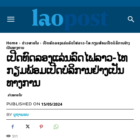
Home
ຂ່າວພາຍ​ໃນ
ເປີດທົດລອງແລ່ນລົດໄຟລາວ-ໄທ ກຽມພ້ອມເປີດບໍລິການຢ່າງ
ເປັນທາງການ
ເປີດທົດລອງແລ່ນລົດໄຟລາວ-ໄທ
ກຽມພ້ອມເປີດບໍລິການຢ່າງເປັນ
ທາງການ
ຂ່າວພາຍ​ໃນ
15/05/2024
PUBLISHED ON
BY
ນຸຖາພອນ
511