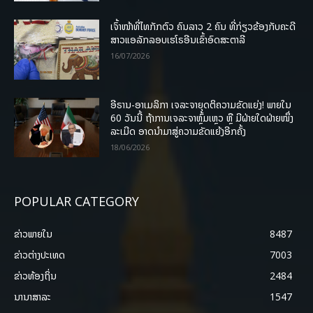
ເຈົ້າໜ້າທີ່ໄທກັກຕົວ ຄົນລາວ 2 ຄົນ ທີ່ກ່ຽວຂ້ອງກັບຄະດີ
ສາວແອລັກລອບເຮໂຣອີນເຂົ້າອົດສະຕາລີ
16/07/2026
ອີຣານ-ອາເມລິກາ ເຈລະຈາຍຸດຕິຄວາມຂັດແຍ່ງ! ພາຍໃນ
60 ວັນນີ້ ຖ້າການເຈລະຈາຫຼົ້ມເຫຼວ ຫຼື ມີຝ່າຍໃດຝ່າຍໜຶ່ງ
ລະເມີດ ອາດນໍາມາສູ່ຄວາມຂັດແຍ້ງອີກຄັ້ງ
18/06/2026
POPULAR CATEGORY
ຂ່າວພາຍ​ໃນ
8487
ຂ່າວຕ່າງປະເທດ
7003
ຂ່າວທ້ອງຖິ່ນ
2484
ນານາສາລະ
1547