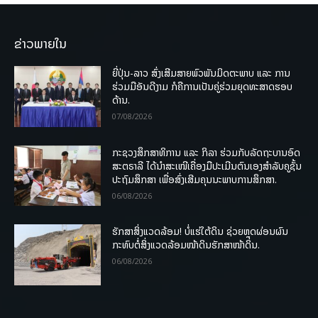
ຂ່າວພາຍໃນ
ຍີ່ປຸ່ນ-ລາວ ສົ່ງເສີມສາຍພົວພັນມິດຕະພາບ ແລະ ການ
ຮ່ວມມືອັນດີງາມ ກໍຄືການເປັນຄູ່ຮ່ວມຍຸດທະສາດຮອບ
ດ້ານ.
07/08/2026
ກະຊວງສຶກສາທິການ ແລະ ກິລາ ຮ່ວມກັບລັດຖະບານອົດ
ສະຕຣາລີ ໄດ້ນຳສະເໜີເຄື່ອງມືປະເມີນຕົນເອງສຳລັບຄູຊັ້ນ
ປະຖົມສຶກສາ ເພື່ອສົ່ງເສີມຄຸນນະພາບການສຶກສາ.
06/08/2026
ຮັກສາສິ່ງແວດລ້ອມ! ບໍ່ແຮ່ໃຕ້ດິນ ຊ່ວຍຫຼຸດຜ່ອນຜົນ
ກະທົບຕໍ່ສິ່ງແວດລ້ອມໜ້າດິນຮັກສາໜ້າດິນ.
06/08/2026