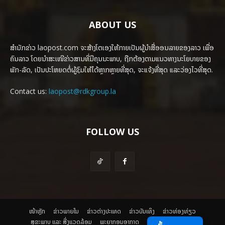
ABOUT US
ສຳນັກຂ່າວ laopost.com ຈະສ້າງໂຕເອງໃຫ້ກາຍເປັນຜູ້ນຳສື່ອອນລາຍຂອງລາວ ເພື່ອ
ຄົນລາວ ໂດຍນຳສະເໜີຂ່າວສານທີ່ມີຄຸນນະພາບ, ຖືກຕ້ອງຕາມແນວທາງນະໂຍບາຍຂອງ
ພັກ-ລັດ, ເປັນປະໂຫຍດຕໍ່ຜູ້ຊົມໃຫ້ໄດ້ຫຼາກຫຼາຍທີ່ສຸດ, ຈະແຈ້ງທີ່ສຸດ ແລະວ່ອງໄວທີ່ສຸດ.
Contact us:
laopost@rdkgroup.la
FOLLOW US
ໜ້າຫຼັກ
ຂ່າວພາຍ​ໃນ
ຂ່າວຕ່າງປະເທດ
​ຂ່າວບັນເທິງ
​ຂ່າວທ່ອງທ່ຽວ
ສຸຂະພາບ ແລະ ສີ່ງແວດລ້ອມ
ພະຍາກອນອາກາດ