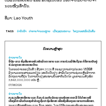
ບໍ່ມີຜົນກະທົບຕໍ່ຄົນ ແລະ ສັດຊະນິດອື່ນ ນອກຈາກມີປາຕາຍຈໍາ
ນວນໜຶ່ງເທົ່ານັ້ນ.
ທີ່ມາ: Lao Youth
TAGS
ບຳບັດນ້ຳ
ປາຕາຍຈຳນວນຫຼາຍ
ເມືອງຊະນະຄາມ
ໂຮງງານຜະລິດມັນຕົ້ນ
ບົດຄວາມຫຼ້າສຸດ
ຂ່າວພາຍ​ໃນ
ຍີ່ປຸ່ນ-ລາວ ສົ່ງເສີມສາຍພົວພັນມິດຕະພາບ ແລະ ການຮ່ວມມືອັນດີງາມ ກໍຄືການເປັນຄູ່
ຮ່ວມຍຸດທະສາດຮອບດ້ານ.
ໃນຕອນບ່າຍຂອງວັນທີ 5 ສິງຫາ 2026 ທີ່ ກະຊວງການຕ່າງປະເທດ ໄດ້ມີພິທີ
ລົງນາມເອກະສານແລກປ່ຽນ (ສະບັບປັບປຸງ) ສໍາລັບໂຄງການຊ່ວຍເຫຼືອລ້າຈາກ
ລັດຖະບານຍີ່ປຸ່ນ ໃນການປັບປຸງສະໜາມບິນສາກົນວັດໄຕ ມູນຄ່າລວມທັງໝົດ
3,863,000,000 ເຢນ ຫຼື...
07/08/2026
ຂ່າວພາຍ​ໃນ
ກະຊວງສຶກສາທິການ ແລະ ກິລາ ຮ່ວມກັບລັດຖະບານອົດສະຕຣາລີ ໄດ້ນຳສະເໜີ
ເຄື່ອງມືປະເມີນຕົນເອງສຳລັບຄູຊັ້ນປະຖົມສຶກສາ ເພື່ອສົ່ງເສີມຄຸນນະພາບການສຶກສາ.
ກະຊວງສຶກສາທິການ ແລະ ກິລາ (ສສກ), ໂດຍໄດ້ຮັບການສະໜັບສະໜູນຈາກ