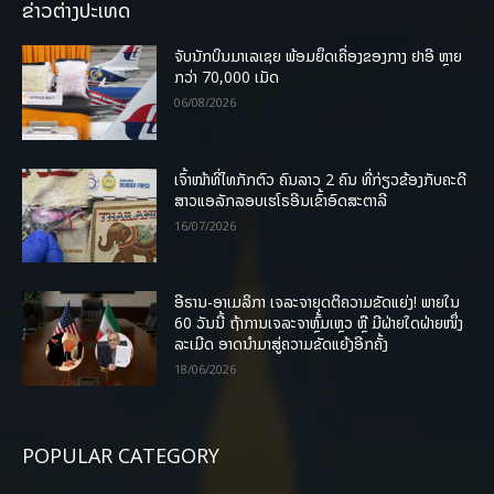
ຂ່າວຕ່າງປະເທດ
ຈັບນັກບິນມາເລເຊຍ ພ້ອມຍຶດເຄື່ອງຂອງກາງ ຢາອີ ຫຼາຍ
ກວ່າ 70,000 ເມັດ
06/08/2026
ເຈົ້າໜ້າທີ່ໄທກັກຕົວ ຄົນລາວ 2 ຄົນ ທີ່ກ່ຽວຂ້ອງກັບຄະດີ
ສາວແອລັກລອບເຮໂຣອີນເຂົ້າອົດສະຕາລີ
16/07/2026
ອີຣານ-ອາເມລິກາ ເຈລະຈາຍຸດຕິຄວາມຂັດແຍ່ງ! ພາຍໃນ
60 ວັນນີ້ ຖ້າການເຈລະຈາຫຼົ້ມເຫຼວ ຫຼື ມີຝ່າຍໃດຝ່າຍໜຶ່ງ
ລະເມີດ ອາດນໍາມາສູ່ຄວາມຂັດແຍ້ງອີກຄັ້ງ
18/06/2026
POPULAR CATEGORY