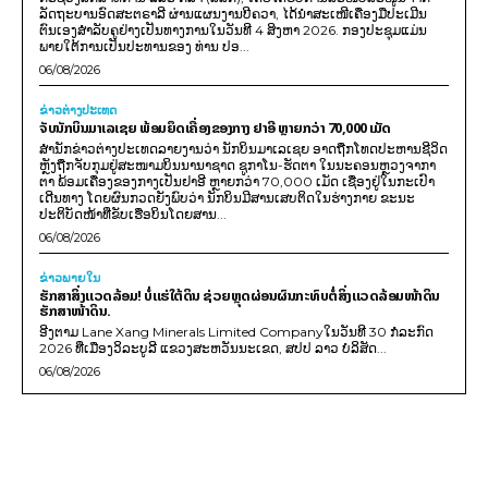
ລັດຖະບານອົດສະຕຣາລີ ຜ່ານແຜນງານບີຄວາ, ໄດ້ນຳສະເໜີເຄື່ອງມືປະເມີນ
ຕົນເອງສຳລັບຄູຢ່າງເປັນທາງການໃນວັນທີ 4 ສິງຫາ 2026. ກອງປະຊຸມແມ່ນ
ພາຍໃຕ້ການເປັນປະທານຂອງ ທ່ານ ປອ...
06/08/2026
ຂ່າວຕ່າງປະເທດ
ຈັບນັກບິນມາເລເຊຍ ພ້ອມຍຶດເຄື່ອງຂອງກາງ ຢາອີ ຫຼາຍກວ່າ 70,000 ເມັດ
ສຳນັກຂ່າວຕ່າງປະເທດລາຍງານວ່າ ນັກບິນມາເລເຊຍ ອາດຖືກໂທດປະຫານຊີວິດ
ຫຼັງຖືກຈັບກຸມຢູ່ສະໜາມບິນນານາຊາດ ຊູກາໂນ-ຮັດຕາ ໃນນະຄອນຫຼວງຈາກາ
ຕາ ພ້ອມເຄື່ອງຂອງກາງເປັນຢາອີ ຫຼາຍກວ່າ 70,000 ເມັດ ເຊື່ອງຢູ່ໃນກະເປົາ
ເດີນທາງ ໂດຍຜົນກວດຍັງພົບວ່າ ນັກບິນມີສານເສບຕິດໃນຮ່າງກາຍ ຂະນະ
ປະຕິບັດໜ້າທີ່ຂັບເຮືອບິນໂດຍສານ...
06/08/2026
ຂ່າວພາຍ​ໃນ
ຮັກສາສິ່ງແວດລ້ອມ! ບໍ່ແຮ່ໃຕ້ດິນ ຊ່ວຍຫຼຸດຜ່ອນຜົນກະທົບຕໍ່ສິ່ງແວດລ້ອມໜ້າດິນ
ຮັກສາໜ້າດິນ.
ອີງຕາມ Lane Xang Minerals Limited Companyໃນວັນທີ 30 ກໍລະກົດ
2026 ທີ່ເມືອງວິລະບູລີ ແຂວງສະຫວັນນະເຂດ, ສປປ ລາວ ບໍລິສັດ...
06/08/2026