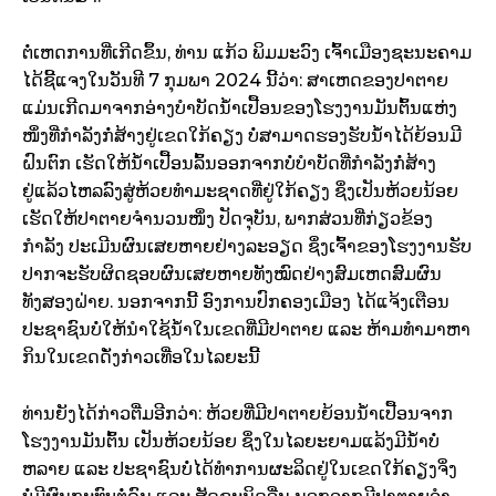
​ຕໍ່ເຫດການທີ່ເກີດຂຶ້ນ, ທ່ານ ແກ້ວ ພິມມະວົງ ເຈົ້າເມືອງຊະນະຄາມ
ໄດ້ຊີ້ແຈງໃນວັນທີ 7 ກຸມພາ 2024 ນີ້ວ່າ: ສາເຫດຂອງປາຕາຍ
ແມ່ນເກີດມາຈາກອ່າງບໍາບັດນໍ້າເປື້ອນຂອງໂຮງງານມັນຕົ້ນແຫ່ງ
ໜຶ່ງທີ່ກໍາລັງກໍ່ສ້າງຢູ່ເຂດໃກ້ຄຽງ ບໍ່ສາມາດຮອງຮັບນໍ້າໄດ້ຍ້ອນມີ
ຝົນຕົກ ເຮັດໃຫ້ນໍ້າເປື້ອນລົ້ນອອກຈາກບໍ່ບໍາບັດທີ່ກໍາລັງກໍ່ສ້າງ
ຢູ່ແລ້ວໄຫລລົງສູ່ຫ້ວຍທໍາມະຊາດທີ່ຢູ່ໃກ້ຄຽງ ຊຶ່ງເປັນຫ້ວຍນ້ອຍ
ເຮັດໃຫ້ປາຕາຍຈໍານວນໜຶ່ງ ປັດຈຸບັນ, ພາກສ່ວນທີ່ກ່ຽວຂ້ອງ
ກຳລັງ ປະເມີນຜົນເສຍຫາຍຢ່າງລະອຽດ ຊຶ່ງເຈົ້າຂອງໂຮງງານຮັບ
ປາກຈະຮັບຜິດຊອບຜົນເສຍຫາຍທັງໝົດຢ່າງສົມເຫດສົມຜົນ
ທັງສອງຝ່າຍ. ນອກຈາກນີ້ ອົງການປົກຄອງເມືອງ ໄດ້ແຈ້ງເຕືອນ
ປະຊາຊົນບໍ່ໃຫ້ນໍາໃຊ້ນໍ້າໃນເຂດທີ່ມີປາຕາຍ ແລະ ຫ້າມທໍາມາຫາ
ກິນໃນເຂດດັ່ງກ່າວເທື່ອໃນໄລຍະນີ້
ທ່ານຍັງໄດ້ກ່າວຕື່ມອີກວ່າ: ຫ້ວຍທີ່ມີປາຕາຍຍ້ອນນໍ້າເປື້ອນຈາກ
ໂຮງງານມັນຕົ້ນ ເປັນຫ້ວຍນ້ອຍ ຊຶ່ງໃນໄລຍະຍາມແລ້ງມີນໍ້າບໍ່
ຫລາຍ ແລະ ປະຊາຊົນບໍ່ໄດ້ທໍາການຜະລິດຢູ່ໃນເຂດໃກ້ຄຽງຈິ່ງ