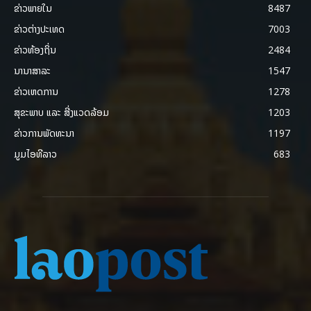
ຂ່າວພາຍ​ໃນ
8487
ຂ່າວຕ່າງປະເທດ
7003
ຂ່າວທ້ອງຖິ່ນ
2484
ນານາສາລະ
1547
ຂ່າວເຫດການ
1278
ສຸຂະພາບ ແລະ ສີ່ງແວດລ້ອມ
1203
ຂ່າວການພັດທະນາ
1197
ມູມໄອທີລາວ
683