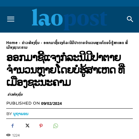
Home
ຂ່າວທ້ອງຖິ່ນ
ອອກມາຊີ້ແຈງກໍລະນີມີປາຕາຍຈຳນວນຫຼາຍໂດຍບໍ່ຮູ້ສາເຫດ ທີ່
ເມືອງຊະນະຄາມ
ອອກມາຊີ້ແຈງກໍລະນີມີປາຕາຍ
ຈຳນວນຫຼາຍໂດຍບໍ່ຮູ້ສາເຫດ ທີ່
ເມືອງຊະນະຄາມ
ຂ່າວທ້ອງຖິ່ນ
09/02/2024
PUBLISHED ON
BY
ນຸຖາພອນ
1224