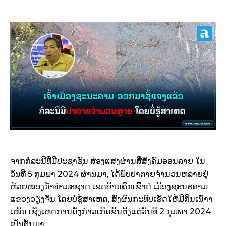
ຈາກກໍລະນີທີ່ມີປະຊາຊົນ ສ່ອງແສງຜ່ານສື່ສັງຄົມອອນລາຍ ໃນ
ວັນທີ 5 ກຸມພາ 2024 ຜ່ານມາ, ໄດ້ພົບປາຕາຍຈຳນວນຫລາຍຢູ່
ຫ້ວຍໜອງນໍ້າທຳມະຊາດ ເຂດບ້ານຄົກເຂົ້າດໍ ເມືອງຊະນະຄາມ
ແຂວງວຽງຈັນ ໂດຍບໍ່ຮູ້ສາເຫດ, ສົ່ງຜົນກະທົບເຮັດໃຫ້ມີກິນເນົ່າາ
ເໝັນ ເຊິ່ງເຫດການດັ່ງກ່າວເກີດຂຶ້ນຕັ້ງແຕ່ວັນທີ 2 ກຸມພາ 2024
ເປັນຕົ້ນມາ.