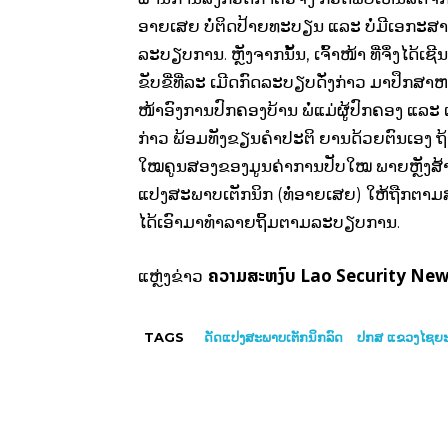
ອາຍເສຍ ບໍ່ຕິດປ້າຍທະບຽນ ແລະ ບໍ່ມີເອກະສານລ
ລະບຽບການ. ຫຼັງຈາກນັ້ນ, ເຈົ້າໜ້າ ທີ່ຈຶ່ງໄດ້ເ
ຂັບຂີ່ທີ່ລະ ເມີດກົດລະບຽບດັ່ງກ່າວ ມາປຶກສາ
ໜ້າອົງການປົກຄອງບ້ານ ພໍ່ແມ່ຜູ້ປົກຄອງ ແລະ ເຈ
ກ່າວ ພ້ອມທັງຂຽນຄຳປະຕິ ຍານດ້ວຍຕົນເອງ ຖ້າຫ
ໃໝຄູນສອງຂອງມູນຄ່າການປັບໃໝ ພາຍຫຼັງສ້າງບົ
ແປງສະພາບເຕັກນິກ (ທໍ່ອາຍເສຍ) ໃຫ້ຖືກຕາມສະພ
ໄດ້ເອົາມາທຳລາຍຖິ້ມຕາມລະບຽບການ.
ຄວາມສະຫງົບ Lao Security Ne
ແຫຼ່ງຂ່າວ
TAGS
ດັດແປງສະພາບເຕັກນິກລົດ
ປກສ ແຂວງໄຊຍະບ