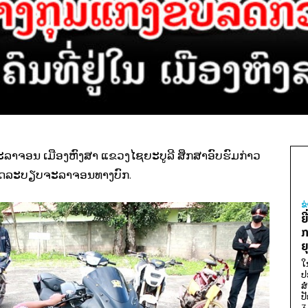
ດຈະລາຈອນ ເມືອງຫົງສາ ແຂວງໄຊຍະບູລີ ສຶກສາອົບຮົມກ່າວ
ເມີດກົດລະບຽບຈະລາຈອນທາງບົກ.
ຂ
ຍ
ກ
ຍ
ໃ
ປ
ສ
ປ
3