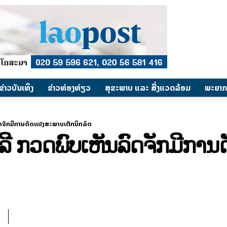
​ຂ່າວບັນເທິງ
​ຂ່າວທ່ອງທ່ຽວ
ສຸຂະພາບ ແລະ ສີ່ງແວດລ້ອມ
ພະຍາກ
ດຈັກມີການດັດແປງສະພາບເຕັກນິກລົດ
ີ ກວດພົບເຫັນລົດຈັກມີກາ