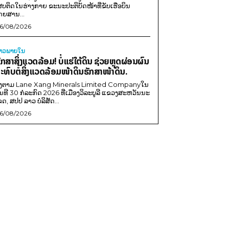
ສບຕິດໃນຮ່າງກາຍ ຂະນະປະຕິບັດໜ້າທີ່ຂັບເຮືອບິນ
ດຍສານ...
6/08/2026
່າວພາຍ​ໃນ
ັກສາສິ່ງແວດລ້ອມ! ບໍ່ແຮ່ໃຕ້ດິນ ຊ່ວຍຫຼຸດຜ່ອນຜົນ
ະທົບຕໍ່ສິ່ງແວດລ້ອມໜ້າດິນຮັກສາໜ້າດິນ.
ີງຕາມ Lane Xang Minerals Limited Companyໃນ
ັນທີ 30 ກໍລະກົດ 2026 ທີ່ເມືອງວິລະບູລີ ແຂວງສະຫວັນນະ
ຂດ, ສປປ ລາວ ບໍລິສັດ...
6/08/2026