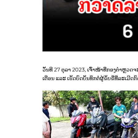
ວັນທີ 27 ຕຸລາ 2023, ເຈົ້າໜ້າທີ່ກອງຕຳຫຼວ
ເຕືອນ ແລະ ເຮັດບົດບັນທຶກຕໍ່ຜູ້ຂັບຂີ່ທີ່ລະ