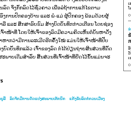
ເ
ົດ ຈຶ່ງກັກລົດໄວ້ຊົ່ວຄາວ ເພື່ອລໍຖ້າການແກ້ໄຂຕາມ
ໂ
0
ຊີນອົງການປົກຄອງບ້ານ ແລະ ພໍ່-ແມ່ ຜູ້ປົກຄອງ ພ້ອມດ້ວຍຜູ້
ຫາລື ແລະ ສຶກສາອົບຮົມ ສ້າງບົດບັນທຶກກ່າວເຕືອນ ໂດຍຊ່ອງ
ຂ
ົ້າໜ້າທີ່ ໂດຍໃຫ້ເຈົ້າຂອງລົດມີຄວາມຄິດເຫັນຕໍ່ບັນຫາດັ່ງ
ຮ
ກ
າກວ່າມີການລະເມີດອີກຄັ້ງໃໝ່ ແມ່ນໃຫ້ເຈົ້າໜ້າທີ່ປັບ
ດບັນທຶກແລ້ວ ເຈົ້າຂອງລົດ ກໍໄດ້ປ່ຽນຖ່າຍສິນສ່ວນທີ່ດັດ
ອ
ວ
າບເດີມສຳລັບ ສິ້ນສ່ວນທີ່ເຈົ້າໜ້າທີ່ຢຶດໄວ້ນັ້ນແມ່ນຈະ
ເ
0
ws
ູລີ
ລົດຈັກມີການດັດແປງສະພາບເຕັກນິກ
ແກ້ງຂັບລົດກໍ່ກວນເມືອງ