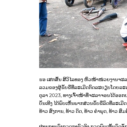
ຮອ ເສກສັນ ສີວິໄລທອງ ຫົວໜ້າໜ່ວຍງານຈະ
ລວມຂອງຜູ້ຂັບຂີ່ທີ່ລະເມີດກົດລະບຽບໂດຍລະອຽດ
ຕຸລາ 2023, ທາງເຈົ້າໜ້າທີ່ຈະລາຈອນໄດ້ອອ
ບັນເທີງ ໄດ້ພົບເຫັນພາກສ່ວນຂັບຂີ່ລົດທີ່ລະເ
ທ້າວ ສົງການ, ທ້າວ ດິດ, ທ້າວ ຄຳພຸດ, ທ້າວ ສົ
ຜ່ານການລົງກວດກາຕົວຈິງ ກວດພົບເຫັນລົດຈັກ