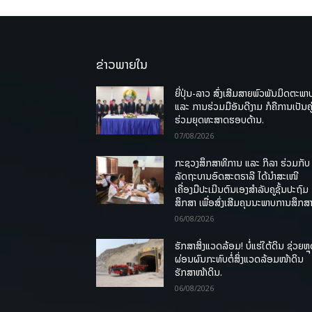
ຂ່າວພາຍໃນ
ຍີ່ປຸ່ນ-ລາວ ສົ່ງເສີມສາຍພົວພັນມິດຕະພາ
ແລະ ການຮ່ວມມືອັນດີງາມ ກໍຄືການເປັນຄູ
ຮ່ວມຍຸດທະສາດຮອບດ້ານ.
07/08/2026
ກະຊວງສຶກສາທິການ ແລະ ກິລາ ຮ່ວມກັບ
ລັດຖະບານອົດສະຕຣາລີ ໄດ້ນຳສະເໜີ
ເຄື່ອງມືປະເມີນຕົນເອງສຳລັບຄູຊັ້ນປະຖົມ
ສຶກສາ ເພື່ອສົ່ງເສີມຄຸນນະພາບການສຶກສາ
06/08/2026
ຮັກສາສິ່ງແວດລ້ອມ! ບໍ່ແຮ່ໃຕ້ດິນ ຊ່ວຍຫຼ
ຜ່ອນຜົນກະທົບຕໍ່ສິ່ງແວດລ້ອມໜ້າດິນ
ຮັກສາໜ້າດິນ.
06/08/2026