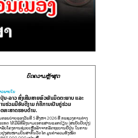
ບົດຄວາມຫຼ້າສຸດ
່າວພາຍ​ໃນ
ີ່ປຸ່ນ-ລາວ ສົ່ງເສີມສາຍພົວພັນມິດຕະພາບ ແລະ
ານຮ່ວມມືອັນດີງາມ ກໍຄືການເປັນຄູ່ຮ່ວມ
ຸດທະສາດຮອບດ້ານ.
ນຕອນບ່າຍຂອງວັນທີ 5 ສິງຫາ 2026 ທີ່ ກະຊວງການຕ່າງ
ະເທດ ໄດ້ມີພິທີລົງນາມເອກະສານແລກປ່ຽນ (ສະບັບປັບປຸງ)
ໍາລັບໂຄງການຊ່ວຍເຫຼືອລ້າຈາກລັດຖະບານຍີ່ປຸ່ນ ໃນການ
ັບປຸງສະໜາມບິນສາກົນວັດໄຕ ມູນຄ່າລວມທັງໝົດ
,863,000,000 ເຢນ ຫຼື...