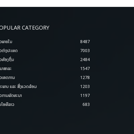
OPULAR CATEGORY
າວພາຍ​ໃນ
8487
າວຕ່າງປະເທດ
7003
າວທ້ອງຖິ່ນ
2484
ນາສາລະ
1547
າວເຫດການ
1278
ຂະພາບ ແລະ ສີ່ງແວດລ້ອມ
1203
າວການພັດທະນາ
1197
ມໄອທີລາວ
683