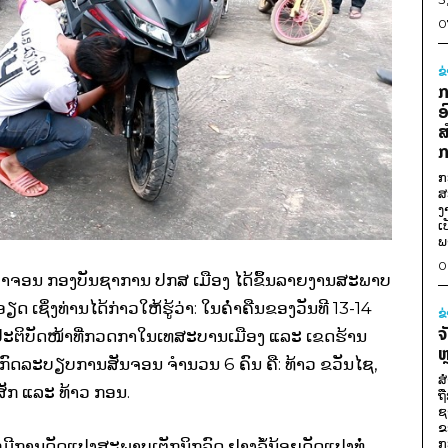
0
ຂ
ກ
ອ
ສ
ກ
ກ
ສ
ງ
ເ
ພ
0
ລາຈອນ ກອງບັນຊາການ ປກສ ເມືອງ ໄດ້ຂຶ້ນລາຍງານສະພາບ
 ເຊິ່ງທ່ານໄດ້ກ່າວໃຫ້ຮູ້ວ່າ: ໃນຄ່ຳຄືນຂອງວັນທີ 13-14
ຂ
ຈ
ກປະຕິບັດໜ້າທີ່ກວດກາໃນເທສະບານເມືອງ ແລະ ເຂດຮ້ານ
ຫ
ມີດກົດລະບຽບການສັນຈອນ ຈຳນວນ 6 ຄົນ ຄື: ທ້າວ ຂວັນໄຊ,
ສ
ມສັກ ແລະ ທ້າວ ກອນ.
ຖ
ຊ
ຂ
ກ
ມີການດັດແປງສະພາບເຕັກນິກລົດ ຢາງລໍ້ນ້ອຍດັດແປງທໍ່