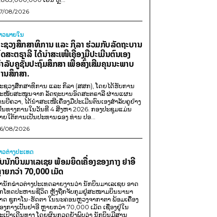
7/08/2026
່າວພາຍ​ໃນ
ະຊວງສຶກສາທິການ ແລະ ກິລາ ຮ່ວມກັບລັດຖະບານ
ົດສະຕຣາລີ ໄດ້ນຳສະເໜີເຄື່ອງມືປະເມີນຕົນເອງ
ຳລັບຄູຊັ້ນປະຖົມສຶກສາ ເພື່ອສົ່ງເສີມຄຸນນະພາບ
ານສຶກສາ.
ະຊວງສຶກສາທິການ ແລະ ກິລາ (ສສກ), ໂດຍໄດ້ຮັບການ
ະໜັບສະໜູນຈາກ ລັດຖະບານອົດສະຕຣາລີ ຜ່ານແຜນ
ານບີຄວາ, ໄດ້ນຳສະເໜີເຄື່ອງມືປະເມີນຕົນເອງສຳລັບຄູຢ່າງ
ປັນທາງການໃນວັນທີ 4 ສິງຫາ 2026. ກອງປະຊຸມແມ່ນ
າຍໃຕ້ການເປັນປະທານຂອງ ທ່ານ ປອ...
6/08/2026
່າວຕ່າງປະເທດ
ັບນັກບິນມາເລເຊຍ ພ້ອມຍຶດເຄື່ອງຂອງກາງ ຢາອີ
ຼາຍກວ່າ 70,000 ເມັດ
ຳນັກຂ່າວຕ່າງປະເທດລາຍງານວ່າ ນັກບິນມາເລເຊຍ ອາດ
ືກໂທດປະຫານຊີວິດ ຫຼັງຖືກຈັບກຸມຢູ່ສະໜາມບິນນານາ
າດ ຊູກາໂນ-ຮັດຕາ ໃນນະຄອນຫຼວງຈາກາຕາ ພ້ອມເຄື່ອງ
ອງກາງເປັນຢາອີ ຫຼາຍກວ່າ 70,000 ເມັດ ເຊື່ອງຢູ່ໃນ
ະເປົາເດີນທາງ ໂດຍຜົນກວດຍັງພົບວ່າ ນັກບິນມີສານ