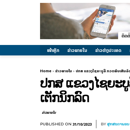
ໜ້າຫຼັກ
ຂ່າວພາຍ​ໃນ
ຂ່າວຕ່າງປະເທດ
Home
ຂ່າວພາຍ​ໃນ
ປກສ ແຂວງໄຊຍະບູລີ ກວດພົບເຫັນລົ
ປກສ ແຂວງໄຊຍະບູລ
ເຕັກນິກລົດ
ຂ່າວພາຍ​ໃນ
31/10/2023
PUBLISHED ON
BY
ສຸກສະດາພອນ