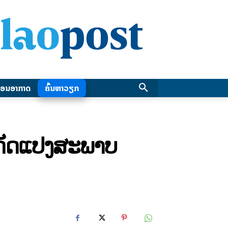
ອນອາກາດ
ຄົ້ນຫາວຽກ
ນດັດແປງສະພາບ