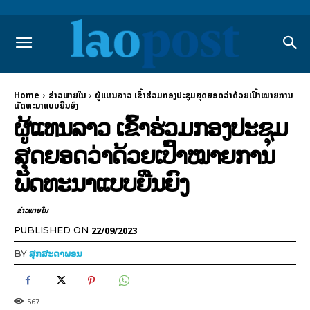
Home
ຂ່າວພາຍ​ໃນ
ຜູ້ແທນລາວ ເຂົ້າຮ່ວມກອງປະຊຸມສຸດຍອດວ່າດ້ວຍເປົ້າໝາຍການ
ພັດທະນາແບບຍືນຍົງ
ຜູ້ແທນລາວ ເຂົ້າຮ່ວມກອງປະຊຸມ
ສຸດຍອດວ່າດ້ວຍເປົ້າໝາຍການ
ພັດທະນາແບບຍືນຍົງ
ຂ່າວພາຍ​ໃນ
22/09/2023
PUBLISHED ON
BY
ສຸກສະດາພອນ
567