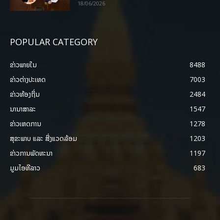
18/06/2026
POPULAR CATEGORY
ຂ່າວພາຍ​ໃນ
8488
ຂ່າວຕ່າງປະເທດ
7003
ຂ່າວທ້ອງຖິ່ນ
2484
ນານາສາລະ
1547
ຂ່າວເຫດການ
1278
ສຸຂະພາບ ແລະ ສີ່ງແວດລ້ອມ
1203
ຂ່າວການພັດທະນາ
1197
ມູມໄອທີລາວ
683