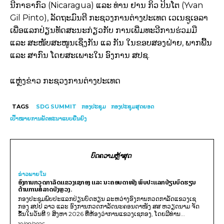
ນີກາຣາກົວ (Nicaragua) ແລະ ທ່ານ ຢານ ກິວ ປິນໂຕ (Yvan
Gil Pinto), ລັດຖະມົນຕີ ກະຊວງການຕ່າງປະເທດ ເວເນຊູເອລາ
ເພື່ອແລກປ່ຽນທັດສະນະກ່ຽວກັບ ການເພີ່ມທະວີການຮ່ວມມື
ແລະ ສະໜັບສະໜູນເຊິ່ງກັນ ແລ ກັນ ໃນຂອບສອງຝ່າຍ, ພາກພື້ນ
ແລະ ສາກົນ ໂດຍສະເພາະໃນ ອົງການ ສປຊ.
ແຫຼ່ງຂ່າວ ກະຊວງການຕ່າງປະເທດ
TAGS
SDG SUMMIT
ກອງປະຊຸມ
ກອງປະຊຸມສຸດຍອດ
ເປົ້າໝາຍການພັດທະນາແບບຍືນຍົງ
ບົດຄວາມຫຼ້າສຸດ
ຂ່າວພາຍ​ໃນ
ອົງການກວດກາລັດແຂວງເຊກອງ ແລະ ນະຄອນດາໜັງ ພົບປະແລກປ່ຽນບົດຮຽນ
ຕ້ານການສໍ້ລາດບັງຫຼວງ.
ກອງປະຊຸມພົບປະແລກປ່ຽນບົດຮຽນ ລະຫວ່າງອົງການກວດກາລັດແຂວງເຊ
ກອງ ສປປ ລາວ ແລະ ອົງການກວດກາລັດນະຄອນດາໜັງ ສສ ຫວຽດນາມ ຈັດ
ຂຶ້ນໃນວັນທີ 9 ສິງຫາ 2026 ທີ່ຫ້ອງວ່າການແຂວງເຊກອງ, ໂດຍມີທ່ານ...