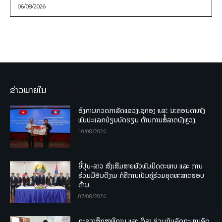
06/08/2026
ຂ່າວພາຍໃນ
ອົງການກວດກາລັດແຂວງເຊກອງ ແລະ ນະຄອນດາໜັງ
ພົບປະແລກປ່ຽນບົດຮຽນ ຕ້ານການສໍ້ລາດບັງຫຼວງ.
10/08/2026
ຍີ່ປຸ່ນ-ລາວ ສົ່ງເສີມສາຍພົວພັນມິດຕະພາບ ແລະ ການ
ຮ່ວມມືອັນດີງາມ ກໍຄືການເປັນຄູ່ຮ່ວມຍຸດທະສາດຮອບ
ດ້ານ.
07/08/2026
ກະຊວງສຶກສາທິການ ແລະ ກິລາ ຮ່ວມກັບລັດຖະບານອົດ