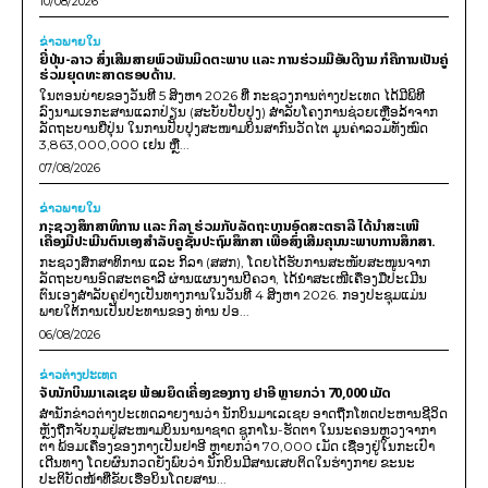
10/08/2026
ຂ່າວພາຍ​ໃນ
ຍີ່ປຸ່ນ-ລາວ ສົ່ງເສີມສາຍພົວພັນມິດຕະພາບ ແລະ ການຮ່ວມມືອັນດີງາມ ກໍຄືການເປັນຄູ່
ຮ່ວມຍຸດທະສາດຮອບດ້ານ.
ໃນຕອນບ່າຍຂອງວັນທີ 5 ສິງຫາ 2026 ທີ່ ກະຊວງການຕ່າງປະເທດ ໄດ້ມີພິທີ
ລົງນາມເອກະສານແລກປ່ຽນ (ສະບັບປັບປຸງ) ສໍາລັບໂຄງການຊ່ວຍເຫຼືອລ້າຈາກ
ລັດຖະບານຍີ່ປຸ່ນ ໃນການປັບປຸງສະໜາມບິນສາກົນວັດໄຕ ມູນຄ່າລວມທັງໝົດ
3,863,000,000 ເຢນ ຫຼື...
07/08/2026
ຂ່າວພາຍ​ໃນ
ກະຊວງສຶກສາທິການ ແລະ ກິລາ ຮ່ວມກັບລັດຖະບານອົດສະຕຣາລີ ໄດ້ນຳສະເໜີ
ເຄື່ອງມືປະເມີນຕົນເອງສຳລັບຄູຊັ້ນປະຖົມສຶກສາ ເພື່ອສົ່ງເສີມຄຸນນະພາບການສຶກສາ.
ກະຊວງສຶກສາທິການ ແລະ ກິລາ (ສສກ), ໂດຍໄດ້ຮັບການສະໜັບສະໜູນຈາກ
ລັດຖະບານອົດສະຕຣາລີ ຜ່ານແຜນງານບີຄວາ, ໄດ້ນຳສະເໜີເຄື່ອງມືປະເມີນ
ຕົນເອງສຳລັບຄູຢ່າງເປັນທາງການໃນວັນທີ 4 ສິງຫາ 2026. ກອງປະຊຸມແມ່ນ
ພາຍໃຕ້ການເປັນປະທານຂອງ ທ່ານ ປອ...
06/08/2026
ຂ່າວຕ່າງປະເທດ
ຈັບນັກບິນມາເລເຊຍ ພ້ອມຍຶດເຄື່ອງຂອງກາງ ຢາອີ ຫຼາຍກວ່າ 70,000 ເມັດ
ສຳນັກຂ່າວຕ່າງປະເທດລາຍງານວ່າ ນັກບິນມາເລເຊຍ ອາດຖືກໂທດປະຫານຊີວິດ
ຫຼັງຖືກຈັບກຸມຢູ່ສະໜາມບິນນານາຊາດ ຊູກາໂນ-ຮັດຕາ ໃນນະຄອນຫຼວງຈາກາ
ຕາ ພ້ອມເຄື່ອງຂອງກາງເປັນຢາອີ ຫຼາຍກວ່າ 70,000 ເມັດ ເຊື່ອງຢູ່ໃນກະເປົາ
ເດີນທາງ ໂດຍຜົນກວດຍັງພົບວ່າ ນັກບິນມີສານເສບຕິດໃນຮ່າງກາຍ ຂະນະ
ປະຕິບັດໜ້າທີ່ຂັບເຮືອບິນໂດຍສານ...