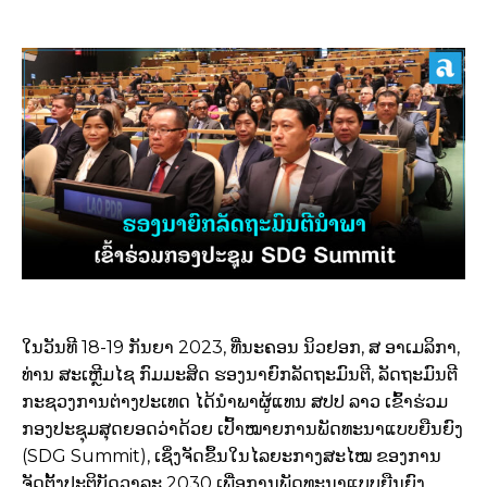
ໃນວັນທີ 18-19 ກັນຍາ 2023, ທີ່ນະຄອນ ນິວຢອກ, ສ ອາເມລິກາ,
ທ່ານ ສະເຫຼີມໄຊ ກົມມະສິດ ຮອງນາຍົກລັດຖະມົນຕີ, ລັດຖະມົນຕີ
ກະຊວງການຕ່າງປະເທດ ໄດ້ນໍາພາຜູ້ແທນ ສປປ ລາວ ເຂົ້າຮ່ວມ
ກອງປະຊຸມສຸດຍອດວ່າດ້ວຍ ເປົ້າໝາຍການພັດທະນາແບບຍືນຍົງ
(SDG Summit), ເຊິ່ງຈັດຂຶ້ນໃນໄລຍະກາງສະໄໝ ຂອງການ
ຈັດຕັ້ງປະຕິບັດວາລະ 2030 ເພື່ອການພັດທະນາແບບຍືນຍົງ.