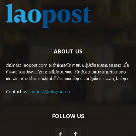
ABOUT US
ສຳນັກຂ່າວ laopost.com ຈະສ້າງໂຕເອງໃຫ້ກາຍເປັນຜູ້ນຳສື່ອອນລາຍຂອງລາວ ເພື່ອ
ຄົນລາວ ໂດຍນຳສະເໜີຂ່າວສານທີ່ມີຄຸນນະພາບ, ຖືກຕ້ອງຕາມແນວທາງນະໂຍບາຍຂອງ
ພັກ-ລັດ, ເປັນປະໂຫຍດຕໍ່ຜູ້ຊົມໃຫ້ໄດ້ຫຼາກຫຼາຍທີ່ສຸດ, ຈະແຈ້ງທີ່ສຸດ ແລະວ່ອງໄວທີ່ສຸດ.
Contact us:
laopost@rdkgroup.la
FOLLOW US