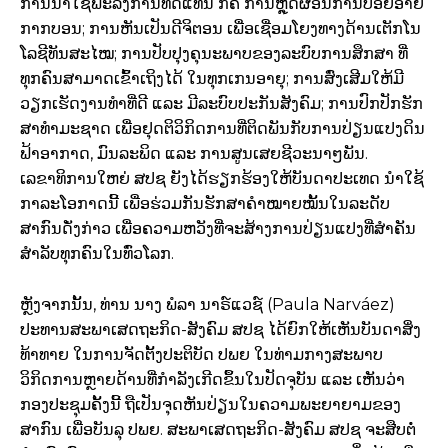
ການນໍາໃຊ້ພະລັງການທົດແທນ ກໍຄື ການຫຼຸດຜ່ອນການປ່ອຍອາຍ
ກາກບອນ; ການຫັນເປັນດີຈິຕອນ ເພື່ອເຊື່ອມໂຍງທາງດ້ານເຕັກໂນ
ໂລຊີທັນສະໄໝ; ການປັບປຸງຄຸນະພາບຂອງລະບົບການສຶກສາ ທີ່
ທຸກຄົນສາມາດເຂົ້າເຖິງໄດ້ ໃນທຸກເກນອາຍຸ; ການສົ່ງເສີມໃຫ້ມີ
ວຽກເຮັດງານທໍາທີ່ດີ ແລະ ມີລະບົບປະກັນສັງຄົມ; ການປົກປັກຮັກ
ສາທໍາມະຊາດ ເພື່ອຢຸດຕິວິກິດການທີ່ຕິດພັນກັບການປ່ຽນແປງດິນ
ຟ້າອາກາດ, ມົນລະພິດ ແລະ ການສູນເສຍຊີວະນາໆພັນ.
ເລຂາທິການໃຫຍ່ ສປຊ ຍັງໄດ້ຮຽກຮ້ອງໃຫ້ບັນດາປະເທດ ນໍາໃຊ້
ກາລະໂອກາດນີ້ ເພື່ອຮ່ວມກັນຮັກສາຄໍາໝາຍໝັ້ນໃນລະດັບ
ສາກົນດັ່ງກ່າວ ເພື່ອຄວາມຫວັງທີ່ຈະສ້າງການປ່ຽນແປງທີ່ສໍາຄັນ
ສໍາລັບທຸກຄົນໃນທົ່ວໂລກ.
ຫຼັງຈາກນັ້ນ, ທ່ານ ນາງ ພໍລາ ນາຣ໌ແວຊ໌ (Paula Narváez)
ປະທານສະພາເສດຖະກິດ-ສັງຄົມ ສປຊ ໄດ້ຍົກໃຫ້ເຫັນບັນດາສິ່ງ
ທ້າທາຍ ໃນການຈັດຕັ້ງປະຕິບັດ ປພຍ ໃນທ່າມກາງສະພາບ
ວິກິດການຫຼາຍດ້ານທີ່ກໍາລັງເກີດຂຶ້ນໃນປັດຈຸບັນ ແລະ ເຫັນວ່າ
ກອງປະຊຸມຄັ້ງນີ້ ຖືເປັນຈຸດຫັນປ່ຽນໃນຄວາມພະຍາຍາມຂອງ
ສາກົນ ເພື່ອບັນລຸ ປພຍ. ສະພາເສດຖະກິດ-ສັງຄົມ ສປຊ ຈະສືບຕໍ່