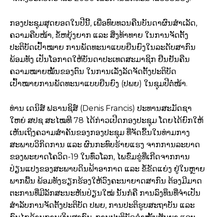
ກອງປະຊຸມສຸດຍອດໃນປີນີ້, ເພື່ອທົບທວນຄືນບັນດາຜົນສໍາເລັດ,
ຄວາມຄືບໜ້າ, ຂໍ້ຫຍຸ້ງຍາກ ແລະ ສິ່ງທ້າທາຍ ໃນການຈັດຕັ້ງ
ປະຕິບັດເປົ້າໝາຍ ການພັດທະນາແບບຍືນຍົງໃນລະດັບສາກົນ
ພ້ອມທັງ ເປັນໂອກາດໃຫ້ບັນດາປະເທດສະມາຊິກ ຢືນຢັນຄືນ
ຄວາມໝາຍໝັ້ນຂອງຕົນ ໃນການເລັ່ງລັດຈັດຕັ້ງປະຕິບັດ
ເປົ້າໝາຍການພັດທະນາແບບຍືນຍົງ (ປພຍ) ໃນຊຸມປີຕໍ່ໜ້າ.
ທ່ານ ເດນິສ໌ ຟຣານຊິສ໌ (Denis Francis) ປະທານສະມັດຊາ
ໃຫຍ່ ສປຊ ສະໄໝທີ 78 ໄດ້ກ່າວເປີດກອງປະຊຸມ ໂດຍໄດ້ຍົກໃຫ້
ເຫັນເຖິງຄວາມສໍາຄັນຂອງກອງປະຊຸມ ທີ່ຈັດຂຶ້ນໃນທ່າມກາງ
ສະພາບວິກິດການ ແລະ ຜົນກະທົບຮ້າຍແຮງ ຈາກການລະບາດ
ຂອງພະຍາດໂຄວິດ-19 ໃນທົ່ວໂລກ, ໄພຂົ່ມຂູ່ທີ່ເກີດຈາກການ
ປ່ຽນແປງຂອງສະພາບດິນຟ້າອາກາດ ແລະ ຂໍ້ຂັດແຍ່ງ ຢູ່ໃນຫຼາຍ
ພາກພື້ນ ພ້ອມທັງຮຽກຮ້ອງໃຫ້ວົງຄະນາຍາດສາກົນ ຕ້ອງມີມາດ
ຕະການທີ່ມີລັກສະນະຫັນປ່ຽນໃໝ່ ນັ້ນກໍຄື ການລົງທຶນທີ່ຈໍາເປັນ
ສໍາລັບການຈັດຕັ້ງປະຕິບັດ ປພຍ, ການປະຕິຮູບສະຖາບັນ ແລະ