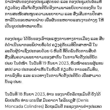
ນໍາເອົາຜົນຂອງກອງປະຊຸມສຸດຍອດ ແລະ ກອງປະຊຸມປິ່ນອ້ອມທີ່
ກ່ຽວຂ້ອງ ເພື່ອຈັດຕັ້ງປະຕິບັດອີງຕາມພາລະບົດບາດຂອງຕົນ ໃນ
ການສະໜັບສະໜູນຄວາມພະຍາຍາມ ແລະ ສົ່ງເສີມການປຶກສາ
ຫາລືໃນຂອບຫລາຍຝ່າຍ ເພື່ອຜັນຂະຫຍາຍແຜນງານຕ່າງໆ ໃຫ້
ເປັນຮູບປະທໍາຫລາຍຂຶ້ນ.
ກອງປະຊຸມ ໄດ້ຮັບຮອງເອົາຖະແຫຼງການທາງການເມືອງ ແລະ ສືບ
ຕໍ່ດໍາເນີນພາກອະພິປາຍທົ່ວໄປ ຄຽງຄູ່ກັບເວທີປຶກສາຫາລື ໃນ
ລະດັບຜູ້ນໍາເຊິ່ງປະກອບດ້ວຍ 6 ຫົວຂໍ້ ທີ່ຕິດພັນກັບການສືບຕໍ່
ສົ່ງເສີມຄວາມພະຍາຍາມຂອງສາກົນ ໃນການຈັດຕັ້ງປະຕິບັດ
ປພຍ ໃນຕໍ່ໜ້າ. ໃນວັນທີ 19 ກັນຍາ 2023, ຫົວໜ້າຄະນະຜູ້ແທນ
ສປປ ລາວ ປະກອບຄຳເຫັນໃນຫົວຂໍ້ ກ່ຽວກັບ ການລະດົມທຶນ,
ການລົງທຶນ ແລະ ແນວທາງໃນການຈັດຕັ້ງປະຕິບັດ ເພື່ອສາມາດ
ບັນລຸ ປພຍ.
ໃນວັນທີ 18 ກັນຍາ 2023, ທ່ານ ຮອງນາຍົກລັດຖະມົນຕີ ຍັງໄດ້
ພົບປະກັບ ທ່ານ ເດນນີສ ມົນຄາດາ ໂຄລິນເດຼສ໌ (Denis
Moncada Colindres) ລັດຖະມົນຕີ ກະຊວງການຕ່າງປະເທດ