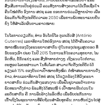
ກົນໄກດ້ານການເງິນສາກົນ, ການປະຕິບັດຄໍາໝັ້ນສັນຍາ ແລະ
ສົ່ງເສີມການເປັນຄູ່ຮ່ວມມື ລວມທັງການສ້າງຄວາມໄວ້ເນື້ອເຊື່ອໃຈ
ຄືນໃໝ່ຕໍ່ກັບ ອົງການ ສປຊ ແລະ ຂອບການຮ່ວມມືຫຼາຍຝ່າຍ ເພື່ອ
ພ້ອມກັນຈັດຕັ້ງປະຕິບັດວາລະ 2030 ເພື່ອການພັດທະນາແບບຍືນ
ຍົງ ໃຫ້ສໍາເລັດຜົນຕາມຄາດໝາຍ.
ໃນໂອກາດດຽວກັນ, ທ່ານ ອັນໂຕນິໂອ ກູເຕເຣັດສ໌ (António
Guterres) ເລຂາທິການໃຫຍ່ອົງການ ສປຊ ໄດ້ຢໍ້າຄືນຄວາມ
ໝາຍໝັ້ນຂອງວົງຄະນະຍາດສາກົນ ຢູ່ໃນກອງປະຊຸມສຸດຍອດ ທີ່
ຮັບຮອງເອົາ ປພຍ ໃນປີ 2015 ໃນການແກ້ໄຂຄວາມທຸກຍາກ, ໄພ
ອຶດຫິວ, ຂໍ້ຂັດແຍ່ງ ແລະ ສິ່ງທ້າທາຍຕ່າງໆ. ເຖິງແນວໃດກໍຕາມ,
ຕະຫຼອດໄລຍະຜ່ານມາ ໃນທົ່ວໂລກ ສາມາດຈັດຕັ້ງປະຕິບັດໄດ້
ພຽງແຕ່ 15% ຂອງບັນດາເປົ້າໝາຍທັງໝົດ. ຕໍ່ໜ້າສະພາບການດັ່ງ
ກ່າວ, ທ່ານເລຂາທິການໃຫຍ່ ສປຊ ໄດ້ຮຽກຮ້ອງໃຫ້ວົງຄະນາ
ຍາດສາກົນ ຮ່ວມກັນສ້າງແຜນງານ ເພື່ອຟື້ນຟູວາລະດ້ານການ
ພັດທະນາດັ່ງກ່າວ ພ້ອມທັງໄດ້ສະເໜີ 6 ເປົ້າໝາຍຮີບດ່ວນໃນ
ລະດັບສາກົນ ຄື: ການລຶບລ້າງໄພອຶດຫິວ ເພື່ອຮັບປະກັນການ
ເຂົ້າເຖິງໂພຊະນາການທີ່ຄົບຖ້ວນສໍາລັບທຸກຄົນ; ການຫັນປ່ຽນໄປສູ່