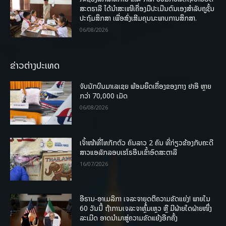
ສະຕຣາລີ ໄດ້ນຳສະເໜີເຄື່ອງມືປະເມີນຕົນເອງສຳລັບຄູຊັ້ນ
ປະຖົມສຶກສາ ເພື່ອສົ່ງເສີມຄຸນນະພາບການສຶກສາ.
06/08/2026
ຂ່າວຕ່າງປະເທດ
ຈັບນັກບິນມາເລເຊຍ ພ້ອມຍຶດເຄື່ອງຂອງກາງ ຢາອີ ຫຼາຍ
ກວ່າ 70,000 ເມັດ
06/08/2026
ເຈົ້າໜ້າທີ່ໄທກັກຕົວ ຄົນລາວ 2 ຄົນ ທີ່ກ່ຽວຂ້ອງກັບຄະດີ
ສາວແອລັກລອບເຮໂຣອີນເຂົ້າອົດສະຕາລີ
16/07/2026
ອີຣານ-ອາເມລິກາ ເຈລະຈາຍຸດຕິຄວາມຂັດແຍ່ງ! ພາຍໃນ
60 ວັນນີ້ ຖ້າການເຈລະຈາຫຼົ້ມເຫຼວ ຫຼື ມີຝ່າຍໃດຝ່າຍໜຶ່ງ
ລະເມີດ ອາດນໍາມາສູ່ຄວາມຂັດແຍ້ງອີກຄັ້ງ