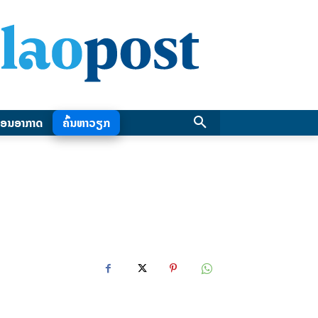
ອນອາກາດ
ຄົ້ນຫາວຽກ