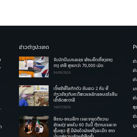
ຂ່າວຕ່າງປະເທດ
P
ບ
ຈັບນັກບິນມາເລເຊຍ ພ້ອມຍຶດເຄື່ອງຂອງ
ຂ່
່
ກາງ ຢາອີ ຫຼາຍກວ່າ 70,000 ເມັດ
ຂ່
06/08/2026
ຂ່
ເຈົ້າໜ້າທີ່ໄທກັກຕົວ ຄົນລາວ 2 ຄົນ ທີ່
ນາ
ກ່ຽວຂ້ອງກັບຄະດີສາວແອລັກລອບເຮໂຣອີນ
ຂ່
ເຂົ້າອົດສະຕາລີ
ສຸ
.
16/07/2026
ຂ່
ອີຣານ-ອາເມລິກາ ເຈລະຈາຍຸດຕິຄວາມ
ຂັດແຍ່ງ! ພາຍໃນ 60 ວັນນີ້ ຖ້າການເຈລະຈາ
ມູ
ຸດ
ຫຼົ້ມເຫຼວ ຫຼື ມີຝ່າຍໃດຝ່າຍໜຶ່ງລະເມີດ ອາດ
ນໍາມາສູ່ຄວາມຂັດແຍ້ງອີກຄັ້ງ