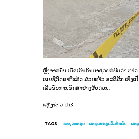
ຫຼັງຈາກນັ້ນ ເມື່ອເອີ້ນຄົນມາຊ່ວຍກໍພົບວ່າ ທ
ເສຍຊີວິດຄາທີ່ແລ້ວ ສ່ວນທາ້ວ ອະດິສັກ ເຊິ່ງເປັ
ເພື່ອຮັບການຮັກສາຢ່າງຮີບດ່່ວນ.
ch3
ແຫຼ່ງຂ່າວ ​
TAGS
ພະພຸດທະຮູບ
ພະພຸດທະຮູບລົ້ມທັບຄົນ
ພະພຸ