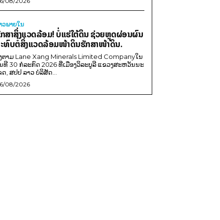
6/08/2026
່າວພາຍ​ໃນ
ັກສາສິ່ງແວດລ້ອມ! ບໍ່ແຮ່ໃຕ້ດິນ ຊ່ວຍຫຼຸດຜ່ອນຜົນ
ະທົບຕໍ່ສິ່ງແວດລ້ອມໜ້າດິນຮັກສາໜ້າດິນ.
ີງຕາມ Lane Xang Minerals Limited Companyໃນ
ັນທີ 30 ກໍລະກົດ 2026 ທີ່ເມືອງວິລະບູລີ ແຂວງສະຫວັນນະ
ຂດ, ສປປ ລາວ ບໍລິສັດ...
6/08/2026