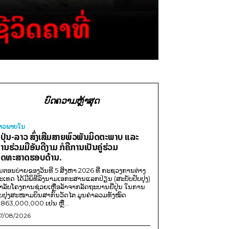
ບົດຄວາມຫຼ້າສຸດ
່າວພາຍ​ໃນ
ີ່ປຸ່ນ-ລາວ ສົ່ງເສີມສາຍພົວພັນມິດຕະພາບ ແລະ
ານຮ່ວມມືອັນດີງາມ ກໍຄືການເປັນຄູ່ຮ່ວມ
ຸດທະສາດຮອບດ້ານ.
ນຕອນບ່າຍຂອງວັນທີ 5 ສິງຫາ 2026 ທີ່ ກະຊວງການຕ່າງ
ະເທດ ໄດ້ມີພິທີລົງນາມເອກະສານແລກປ່ຽນ (ສະບັບປັບປຸງ)
ໍາລັບໂຄງການຊ່ວຍເຫຼືອລ້າຈາກລັດຖະບານຍີ່ປຸ່ນ ໃນການ
ັບປຸງສະໜາມບິນສາກົນວັດໄຕ ມູນຄ່າລວມທັງໝົດ
,863,000,000 ເຢນ ຫຼື...
7/08/2026