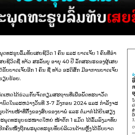
ດທະຮູບລົ້ມທັບເສຍຊີວິດ 1 ຄົນ ແລະ ບາດເຈັບ 1 ຄົນທີ່ອຳ
ສຍຊີວິດຊື່ ທາ້ວ ສະລັນຍູ ອາຍຸ 40 ປີ ລັກສະນະຂອງຜູ້ເສຍ
ໄດ້ຮັບບາດເຈັບອີກ 1 ຄົນ ຊື່ ທາ້ວ ອະດິສັກ ມີອາການບາດເຈັບ
ຂ
ທີ່ຮຽບຮ້ອຍ.
ຍ
ກ
ຍ
ີດເຫດໄດ້ຮ່ວມກັນຈັດກຽມສະຖານທີ່ເພື່ອພັດທະນາວັດ
ໃ
ມີກຳນົດໃນລະຫວ່າງວັນທີ 3-7 ມັງກອນ 2024 ແລະ ກຳລັງຈະ
ປ
ສ
້ານໜ້າທີ່ຕັ້ງຂອງສົບຂອງຍາພໍ່ ແລະ ຕໍ່ມາກໍໄດ້ຍິນສຽງ
ປ
າ ພະພຸດທະຮູບຂະໜາດໃຫຍ່ ໜ້າຕັກ 1 ແມັດ ໄດ້ລົ້ມລົງມາທັບ
3
0
ອີກຄົນໜຶ່ງຖືກພະພຸດທະຮູບທັບບໍລິເວນດ້ານຫຼັງໄດ້ຮັບບາດ