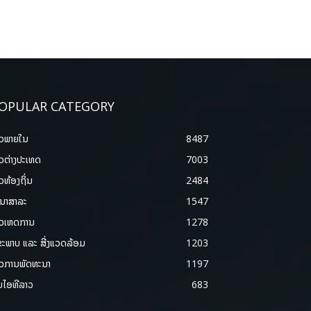
OPULAR CATEGORY
າວພາຍ​ໃນ
8487
າວຕ່າງປະເທດ
7003
າວທ້ອງຖິ່ນ
2484
ນາສາລະ
1547
າວເຫດການ
1278
ຂະພາບ ແລະ ສີ່ງແວດລ້ອມ
1203
າວການພັດທະນາ
1197
ມໄອທີລາວ
683