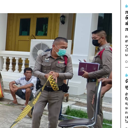
ຂ
ກ
ອ
ສ
ກ
ກ
ສ
ງ
ເ
ພ
0
ຂ
ຈ
ຫ
ສ
ຖ
ຊ
ຂ
ກ
ເ
ໂ