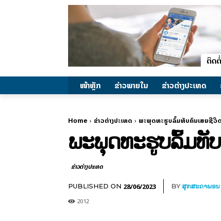
ໜ້າຫຼັກ
ຂ່າວພາຍ​ໃນ
ຂ່າວຕ່າງປະເທດ
Home
ຂ່າວຕ່າງປະເທດ
ພະພຸດທະຮູບລົ້ມທັບຄົນເສຍຊີວິດ
ພະພຸດທະຮູບລົ້ມທັບ
ຂ່າວຕ່າງປະເທດ
28/06/2023
PUBLISHED ON
BY
ສຸກສະດາພອນ
2012