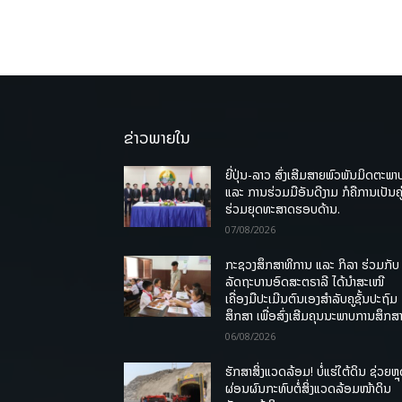
ຂ່າວພາຍໃນ
ຍີ່ປຸ່ນ-ລາວ ສົ່ງເສີມສາຍພົວພັນມິດຕະພາ
ແລະ ການຮ່ວມມືອັນດີງາມ ກໍຄືການເປັນຄູ
ຮ່ວມຍຸດທະສາດຮອບດ້ານ.
07/08/2026
ກະຊວງສຶກສາທິການ ແລະ ກິລາ ຮ່ວມກັບ
ລັດຖະບານອົດສະຕຣາລີ ໄດ້ນຳສະເໜີ
ເຄື່ອງມືປະເມີນຕົນເອງສຳລັບຄູຊັ້ນປະຖົມ
ສຶກສາ ເພື່ອສົ່ງເສີມຄຸນນະພາບການສຶກສາ
06/08/2026
ຮັກສາສິ່ງແວດລ້ອມ! ບໍ່ແຮ່ໃຕ້ດິນ ຊ່ວຍຫຼ
ຜ່ອນຜົນກະທົບຕໍ່ສິ່ງແວດລ້ອມໜ້າດິນ