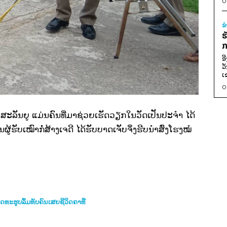
0
ຂ
ຮ
ກ
ອ
ວ
ເ
0
າ້ວ ສະລັນຍູ ແມ່ນຄົນທີ່ມາຊ່ວຍເຮັດວຽກໃນວັດເປັນປະຈຳ ໄດ້
ນຜູ້ຮັບເໝົາກໍ່ສ້າງເຈດີ ໄດ້ຮັບບາດເຈັບຈຶ່ງຮີບນຳສົ່ງໂຮງໝໍ
ດທະຮູບລົ້ມທັບຄົນເສຍຊີວິດຄາທີ່