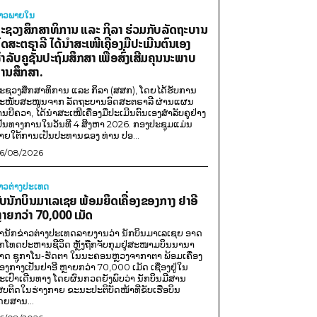
່າວພາຍ​ໃນ
ະຊວງສຶກສາທິການ ແລະ ກິລາ ຮ່ວມກັບລັດຖະບານ
ົດສະຕຣາລີ ໄດ້ນຳສະເໜີເຄື່ອງມືປະເມີນຕົນເອງ
ຳລັບຄູຊັ້ນປະຖົມສຶກສາ ເພື່ອສົ່ງເສີມຄຸນນະພາບ
ານສຶກສາ.
ະຊວງສຶກສາທິການ ແລະ ກິລາ (ສສກ), ໂດຍໄດ້ຮັບການ
ະໜັບສະໜູນຈາກ ລັດຖະບານອົດສະຕຣາລີ ຜ່ານແຜນ
ານບີຄວາ, ໄດ້ນຳສະເໜີເຄື່ອງມືປະເມີນຕົນເອງສຳລັບຄູຢ່າງ
ປັນທາງການໃນວັນທີ 4 ສິງຫາ 2026. ກອງປະຊຸມແມ່ນ
າຍໃຕ້ການເປັນປະທານຂອງ ທ່ານ ປອ...
6/08/2026
່າວຕ່າງປະເທດ
ັບນັກບິນມາເລເຊຍ ພ້ອມຍຶດເຄື່ອງຂອງກາງ ຢາອີ
ຼາຍກວ່າ 70,000 ເມັດ
ຳນັກຂ່າວຕ່າງປະເທດລາຍງານວ່າ ນັກບິນມາເລເຊຍ ອາດ
ືກໂທດປະຫານຊີວິດ ຫຼັງຖືກຈັບກຸມຢູ່ສະໜາມບິນນານາ
າດ ຊູກາໂນ-ຮັດຕາ ໃນນະຄອນຫຼວງຈາກາຕາ ພ້ອມເຄື່ອງ
ອງກາງເປັນຢາອີ ຫຼາຍກວ່າ 70,000 ເມັດ ເຊື່ອງຢູ່ໃນ
ະເປົາເດີນທາງ ໂດຍຜົນກວດຍັງພົບວ່າ ນັກບິນມີສານ
ສບຕິດໃນຮ່າງກາຍ ຂະນະປະຕິບັດໜ້າທີ່ຂັບເຮືອບິນ
ດຍສານ...