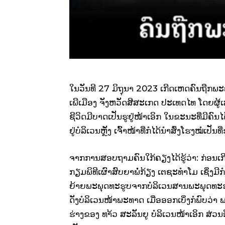
ໃນວັນທີ 27 ມິຖຸນາ 2023 ເກີດເຫດຄົນຖືກພະພຸ
ເພີເມືອງ ຈັງຫວັດສີສະເກດ ປະເທດໄທ ໂດຍຜູ້ເ
ຊີວິດມີບາດເປັນຮູຢູ່ໜ້າເອິກ ໃນຂະນະທີ່ມີຄົນ
ຢູ່ບໍລິເວນຫຼັງ ເຈົ້າໜ້າທີ່ກໍໄດ້ນຳສົ່ງໂຮງໝໍເປັນ
ຈາກການສອບຖາມຄົນໃກ້ຄຽງໄດ້ຮູ້ວ່າ: ກ່ອນເກ
ກຽມພິທີເຜົາສົບຍາພໍ່ກ້ຽງ ເຕຊະທຳໂມ ເຊິ່ງ
ຍ້າຍພະພຸດທະຮູບຈາກບໍລິເວນສານພະພຸດທະຮູບດ
ດັງບໍລິເວນໜ້າພະທາດ ເມື່ອອອກເບິ່ງກໍພົບວ່
ຮ່າງຂອງ ທາ້ວ ສະລັນຍູ ບໍລິເວນໜ້າເອິກ ສ່ວນ