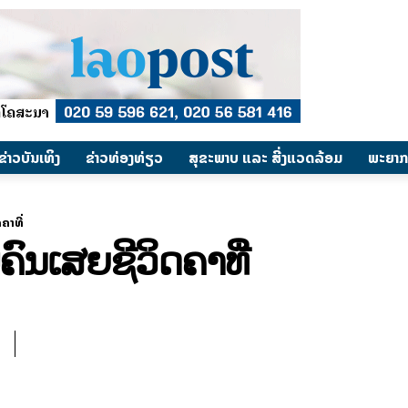
​ຂ່າວບັນເທິງ
​ຂ່າວທ່ອງທ່ຽວ
ສຸຂະພາບ ແລະ ສີ່ງແວດລ້ອມ
ພະຍາກ
ຄາທີ່
ຄົນເສຍຊີວິດຄາທີ່