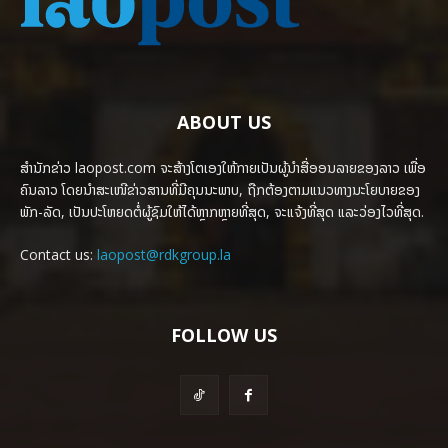
ABOUT US
ສຳນັກຂ່າວ laopost.com ຈະສ້າງໂຕເອງໃຫ້ກາຍເປັນຜູ້ນຳສື່ອອນລາຍຂອງລາວ ເພື່ອ
ຄົນລາວ ໂດຍນຳສະເໜີຂ່າວສານທີ່ມີຄຸນນະພາບ, ຖືກຕ້ອງຕາມແນວທາງນະໂຍບາຍຂອງ
ພັກ-ລັດ, ເປັນປະໂຫຍດຕໍ່ຜູ້ຊົມໃຫ້ໄດ້ຫຼາກຫຼາຍທີ່ສຸດ, ຈະແຈ້ງທີ່ສຸດ ແລະວ່ອງໄວທີ່ສຸດ.
Contact us:
laopost@rdkgroup.la
FOLLOW US