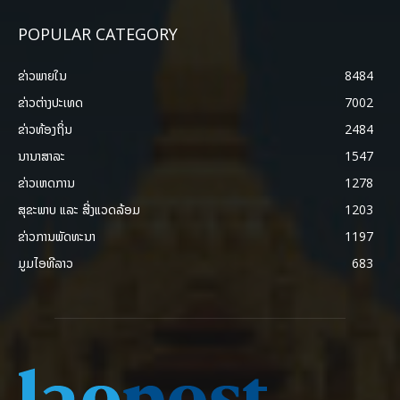
POPULAR CATEGORY
ຂ່າວພາຍ​ໃນ
8484
ຂ່າວຕ່າງປະເທດ
7002
ຂ່າວທ້ອງຖິ່ນ
2484
ນານາສາລະ
1547
ຂ່າວເຫດການ
1278
ສຸຂະພາບ ແລະ ສີ່ງແວດລ້ອມ
1203
ຂ່າວການພັດທະນາ
1197
ມູມໄອທີລາວ
683