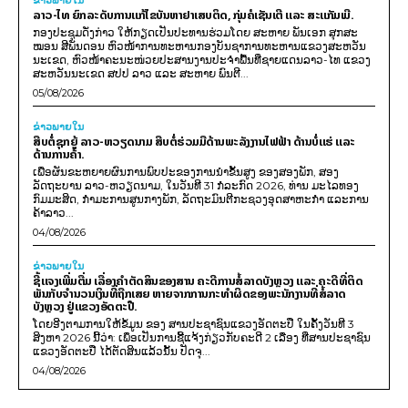
ຂ່າວພາຍ​ໃນ
ລາວ-ໄທ ຍົກລະດັບການແກ້ໄຂບັນຫາຢາເສບຕິດ, ກຸ່ມຄໍເຊັນເຕີ ແລະ ສະແກັມເມີ.
ກອງປະຊຸມດັ່ງກ່າວ ໃຫ້ກຽດເປັນປະທານຮ່ວມໂດຍ ສະຫາຍ ພັນເອກ ສຸກສະ
ໝອນ ສີພັນດອນ ຫົວໜ້າການທະຫານກອງບັນຊາການທະຫານແຂວງສະຫວັນ
ນະເຂດ, ຫົວໜ້າຄະນະໜ່ວຍປະສານງານປະຈຳພື້ນທີ່ຊາຍແດນລາວ-ໄທ ແຂວງ
ສະຫວັນນະເຂດ ສປປ ລາວ ແລະ ສະຫາຍ ພົນຕີ...
05/08/2026
ຂ່າວພາຍ​ໃນ
ສືບຕໍ່ຊຸກຍູ້ ລາວ-ຫວຽດນາມ ສືບຕໍ່ຮ່ວມມືດ້ານພະລັງງານໄຟຟ້າ ດ້ານບໍ່ແຮ່ ແລະ
ດ້ານການຄ້າ.
ເພື່ອຜັນຂະຫຍາຍຜົນການພົບປະຂອງການນຳຂັ້ນສູງ ຂອງສອງພັກ, ສອງ
ລັດຖະບານ ລາວ-ຫວຽດນາມ, ໃນວັນທີ 31 ກໍລະກົດ 2026, ທ່ານ ມະໄລທອງ
ກົມມະສິດ, ກຳມະການສູນກາງພັກ, ລັດຖະມົນຕີກະຊວງອຸດສາຫະກຳ ແລະການ
ຄ້າລາວ...
04/08/2026
ຂ່າວພາຍ​ໃນ
ຊີ້ແຈງເພີ່ມຕື່ມ ເລື່ອງຄໍາຕັດສິນຂອງສານ ຄະດີການສໍ້ລາດບັງຫຼວງ ແລະ ຄະດີທີ່ຕິດ
ພັນກັບຈຳນວນເງິນທີ່ຖືກເສຍ ຫາຍຈາກການກະທຳຜິດຂອງພະນັກງານທີ່ສໍ້ລາດ
ບັງຫຼວງ ຢູ່ແຂວງອັດຕະປື.
ໂດຍອີງຕາມການໃຫ້ຂໍ້ມູນ​ ຂອງ ສານປະຊາຊົນແຂວງອັດຕະປື ໃນຄັ້ງວັນທີ 3
ສິງຫາ 2026 ນີ້ວ່າ: ເພຶ່ອເປັນການຊີ້ແຈ້ງກ່ຽວກັບຄະດີ 2 ເລື່ອງ ທີ່ສານປະຊາຊົນ
ແຂວງອັດຕະປື ໄດ້ຕັດສິນແລ້ວນັ້ນ ປັດຈຸ...
04/08/2026