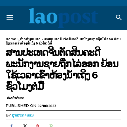
Home
ຂ່າວຕ່າງປະເທດ
ສານປະເທດຈີນຕັດສິນຄະດີ ພະນັກງານຊາຍຖືກໄລ່ອອກ ຍ້ອນ
ໃຊ້ເວລາເຂົ້າຫ້ອງນ້ຳເຖິງ 6 ຊົ່ວໂມງຕໍ່ມື້
ສານປະເທດຈີນຕັດສິນຄະດີ
ພະນັກງານຊາຍຖືກໄລ່ອອກ ຍ້ອນ
ໃຊ້ເວລາເຂົ້າຫ້ອງນ້ຳເຖິງ 6
ຊົ່ວໂມງຕໍ່ມື້
ຂ່າວຕ່າງປະເທດ
02/06/2023
PUBLISHED ON
BY
ສຸກສະດາພອນ