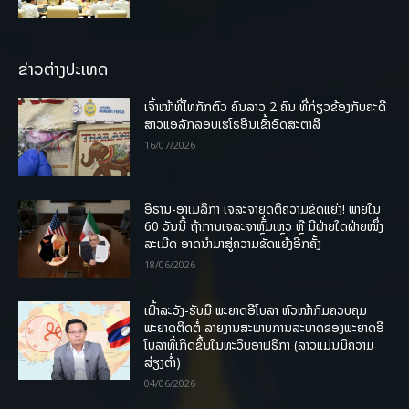
ຂ່າວຕ່າງປະເທດ
ເຈົ້າໜ້າທີ່ໄທກັກຕົວ ຄົນລາວ 2 ຄົນ ທີ່ກ່ຽວຂ້ອງກັບຄະດີ
ສາວແອລັກລອບເຮໂຣອີນເຂົ້າອົດສະຕາລີ
16/07/2026
ອີຣານ-ອາເມລິກາ ເຈລະຈາຍຸດຕິຄວາມຂັດແຍ່ງ! ພາຍໃນ
60 ວັນນີ້ ຖ້າການເຈລະຈາຫຼົ້ມເຫຼວ ຫຼື ມີຝ່າຍໃດຝ່າຍໜຶ່ງ
ລະເມີດ ອາດນໍາມາສູ່ຄວາມຂັດແຍ້ງອີກຄັ້ງ
18/06/2026
ເຝົ້າລະວັງ-ຮັບມື ພະຍາດອີໂບລາ ຫົວໜ້າກົມຄວບຄຸມ
ພະຍາດຕິດຕໍ່ ລາຍງານສະພາບການລະບາດຂອງພະຍາດອີ
ໂບລາທີ່ເກີດຂຶ້ນໃນທະວີບອາຟຣິກາ (ລາວແມ່ນມີຄວາມ
ສ່ຽງຕໍ່າ)
04/06/2026