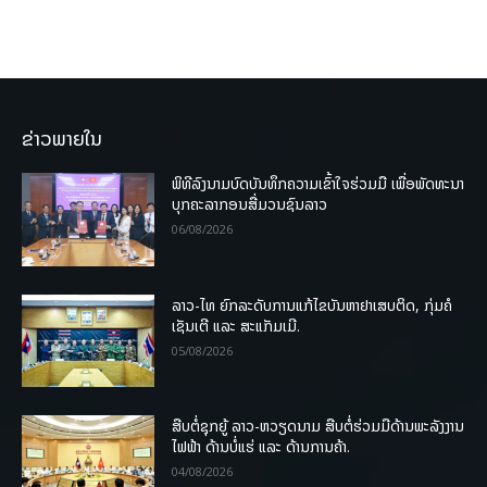
ຂ່າວພາຍໃນ
ພິທີລົງນາມບົດບັນທຶກຄວາມເຂົ້າໃຈຮ່ວມມື ເພື່ອພັດທະນາ
ບຸກຄະລາກອນສື່ມວນຊົນລາວ
06/08/2026
ລາວ-ໄທ ຍົກລະດັບການແກ້ໄຂບັນຫາຢາເສບຕິດ, ກຸ່ມຄໍ
ເຊັນເຕີ ແລະ ສະແກັມເມີ.
05/08/2026
ສືບຕໍ່ຊຸກຍູ້ ລາວ-ຫວຽດນາມ ສືບຕໍ່ຮ່ວມມືດ້ານພະລັງງານ
ໄຟຟ້າ ດ້ານບໍ່ແຮ່ ແລະ ດ້ານການຄ້າ.
04/08/2026