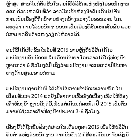
ຫຼ້າສຸດ ສານຈີນກໍຕັດສິນໃນຄະດີທີ່ບໍລິສັດແຫ່ງໜຶ່ງໄລ່ພະນັກງານ
ອອກ ດ້ວຍເຫດຜົນທີ່ວ່າ ລາວມັກເຂົ້າຫ້ອງນ້ຳດົນເກີນໄປ ຈົນ
ກາຍເປັນເລື່ອງທີ່ຖືກວິຈານຢ່າງກວ້າງຂວາງໃນອອນລາຍ ໂດຍ
ລະບຸວ່າ ການໄລ່ພະນັກງານອອກເປັນເລື່ອງທີ່ສົມເຫດສົມຜົນ ແລະ
ບໍ່ສາມາດຄືນຕຳແໜ່ງວຽກໃຫ້ລາວໄດ້.
ຄະດີນີ້ໄດ້ເກີດຂຶ້ນໃນວັນທີ 2015 ພາຍຫຼັງທີ່ບໍລິສັດໄດ້ໄລ່
ພະນັກງານຄົນນີ້ອອກ ໃນເດືອນກັນຍາ ໂດຍລາວໄດ້ໃຊ້ຫ້ອງນ້ຳ
ຫຼາຍກວ່າ 6 ຊົ່ວໂມງຕໍ່ມື້ ເຖິງວ່າພະນັກງານ ຈະບອກວ່າມີບັນຫາ
ທາງດ້ານສຸຂະພາບກໍຕາມ.
ພະນັກງານຊາຍຄົນນີ້ ໄດ້ເຂົ້າຮັບການຜ່າຕັດທະວານໜັກ ໃນ
ເດືອນທັນວາ 2014 ແຕ່ຍັງມີອາການເຮື້ອຮັງຕໍ່ເນື່ອງ ເຮັດໃຫ້ຕ້ອງ
ເຂົ້າຫ້ອງນ້ຳຫຼາຍຄັ້ງຕໍ່ມື້, ນັບແຕ່ເດືອນກໍລະກົດ ປີ 2015 ເປັນຕົ້ນ
ມາຈະໃຊ້ເວລາເຂົ້າຫ້ອງນ້ຳປະມານ 3-6 ຊົ່ວໂມງ.
ເລື່ອງນີ້ໄດ້ຖືກຍື່ນຟ້ອງຕໍ່ສານໃນເດືອນຕຸລາ 2015 ເພື່ອໃຫ້ບໍລິສັດ
ຄືນຕຳແໜ່ງຕໍ່ພະນັກງານ ຈາກນັ້ນທັງ 2 ກໍສູ້ຄະດີກັນມາຈົນເຖິງມື້