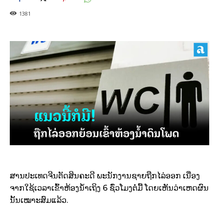
1381
ສານປະເທດຈີນຕັດສິນຄະດີ ພະນັກງານຊາຍຖືກໄລ່ອອກ ເນື່ອງ
ຈາກໃຊ້ເວລາເຂົ້າຫ້ອງນ້ຳເຖິງ 6 ຊົ່ວໂມງຕໍ່ມື້ ໂດຍເຫັນວ່າເຫດຜົນ
ນັ້ນເໝາະສົມແລ້ວ.