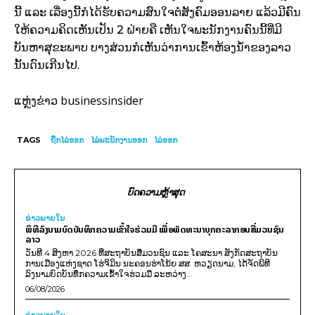
ນີ້ ແລະ ເລື່ອງນີ້ກໍໄດ້ຮັບຄວາມສົນໃຈຕໍ່ສັງຄົມອອນລາຍ ແລ້ວມີຄົນ
ໃຫ້ຄວາມຄິດເຫັນເປັນ 2 ຝ່າຍຄື ເຫັນໃຈພະນັກງານຄົນນີ້ທີ່ມີ
ບັນຫາສຸຂະພາບ ບາງສ່ວນກໍເຫັນວ່າການເຂົ້າຫ້ອງນ້ຳຂອງລາວ
ນັ້ນດົນເກີນໄປ.
businessinsider
ແຫຼ່ງຂ່າວ
TAGS
ຖືກໄລ່ອອກ
ໄລ່ພະນັກງານອອກ
ໄລ່ອອກ
ບົດຄວາມຫຼ້າສຸດ
ຂ່າວພາຍ​ໃນ
ພິທີລົງນາມບົດບັນທຶກຄວາມເຂົ້າໃຈຮ່ວມມື ເພື່ອພັດທະນາບຸກຄະລາກອນສື່ມວນຊົນ
ລາວ
ວັນທີ 4 ສິງຫາ 2026 ທີ່ສະຖາບັນສື່ມວນຊົນ ແລະ ໂຄສະນາ ສັງກັດສະຖາບັນ
ການເມືອງແຫ່ງຊາດ ໂຮ່ຈິມິນ ນະຄອນຮ່າໂນ້ຍ ສສ. ຫວຽດນາມ, ໄດ້ຈັດພິທີ
ລົງນາມບົດບັນທຶກຄວາມເຂົ້າໃຈຮ່ວມມື ລະຫວ່າງ...
06/08/2026