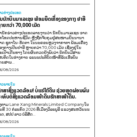
່າວຕ່າງປະເທດ
ັບນັກບິນມາເລເຊຍ ພ້ອມຍຶດເຄື່ອງຂອງກາງ ຢາອີ
ຼາຍກວ່າ 70,000 ເມັດ
ຳນັກຂ່າວຕ່າງປະເທດລາຍງານວ່າ ນັກບິນມາເລເຊຍ ອາດ
ືກໂທດປະຫານຊີວິດ ຫຼັງຖືກຈັບກຸມຢູ່ສະໜາມບິນນານາ
າດ ຊູກາໂນ-ຮັດຕາ ໃນນະຄອນຫຼວງຈາກາຕາ ພ້ອມເຄື່ອງ
ອງກາງເປັນຢາອີ ຫຼາຍກວ່າ 70,000 ເມັດ ເຊື່ອງຢູ່ໃນ
ະເປົາເດີນທາງ ໂດຍຜົນກວດຍັງພົບວ່າ ນັກບິນມີສານ
ສບຕິດໃນຮ່າງກາຍ ຂະນະປະຕິບັດໜ້າທີ່ຂັບເຮືອບິນ
ດຍສານ...
6/08/2026
່າວພາຍ​ໃນ
ັກສາສິ່ງແວດລ້ອມ! ບໍ່ແຮ່ໃຕ້ດິນ ຊ່ວຍຫຼຸດຜ່ອນຜົນ
ະທົບຕໍ່ສິ່ງແວດລ້ອມໜ້າດິນຮັກສາໜ້າດິນ.
ີງຕາມ Lane Xang Minerals Limited Companyໃນ
ັນທີ 30 ກໍລະກົດ 2026 ທີ່ເມືອງວິລະບູລີ ແຂວງສະຫວັນນະ
ຂດ, ສປປ ລາວ ບໍລິສັດ...
6/08/2026
່າວພາຍ​ໃນ