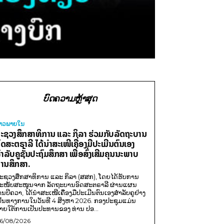
ບົດຄວາມຫຼ້າສຸດ
່າວພາຍ​ໃນ
ະຊວງສຶກສາທິການ ແລະ ກິລາ ຮ່ວມກັບລັດຖະບານ
ົດສະຕຣາລີ ໄດ້ນຳສະເໜີເຄື່ອງມືປະເມີນຕົນເອງ
ຳລັບຄູຊັ້ນປະຖົມສຶກສາ ເພື່ອສົ່ງເສີມຄຸນນະພາບ
ານສຶກສາ.
ະຊວງສຶກສາທິການ ແລະ ກິລາ (ສສກ), ໂດຍໄດ້ຮັບການ
ະໜັບສະໜູນຈາກ ລັດຖະບານອົດສະຕຣາລີ ຜ່ານແຜນ
ານບີຄວາ, ໄດ້ນຳສະເໜີເຄື່ອງມືປະເມີນຕົນເອງສຳລັບຄູຢ່າງ
ປັນທາງການໃນວັນທີ 4 ສິງຫາ 2026. ກອງປະຊຸມແມ່ນ
າຍໃຕ້ການເປັນປະທານຂອງ ທ່ານ ປອ...
6/08/2026