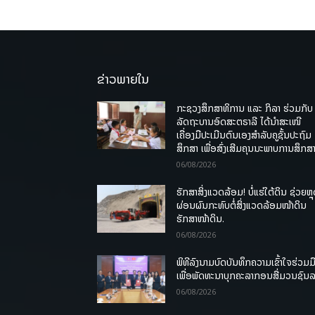
ຂ່າວພາຍໃນ
ກະຊວງສຶກສາທິການ ແລະ ກິລາ ຮ່ວມກັບ
ລັດຖະບານອົດສະຕຣາລີ ໄດ້ນຳສະເໜີ
ເຄື່ອງມືປະເມີນຕົນເອງສຳລັບຄູຊັ້ນປະຖົມ
ສຶກສາ ເພື່ອສົ່ງເສີມຄຸນນະພາບການສຶກສາ
06/08/2026
ຮັກສາສິ່ງແວດລ້ອມ! ບໍ່ແຮ່ໃຕ້ດິນ ຊ່ວຍຫຼ
ຜ່ອນຜົນກະທົບຕໍ່ສິ່ງແວດລ້ອມໜ້າດິນ
ຮັກສາໜ້າດິນ.
06/08/2026
ພິທີລົງນາມບົດບັນທຶກຄວາມເຂົ້າໃຈຮ່ວມມ
ເພື່ອພັດທະນາບຸກຄະລາກອນສື່ມວນຊົນ
06/08/2026