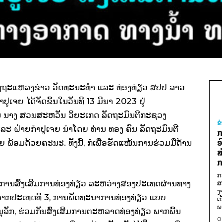
ຖະແຫລງຂ່າວ ວັດທະນະທຳ ແລະ ທ່ອງທ່ຽວ ສປປ ລາວ
ຈຍ ໄດ້ຈັດຂຶ້ນໃນວັນທີ 13 ມີນາ 2023 ຢູ່
 ນາງ ສວນສະຫວັນ ວິຍະເກດ ລັດຖະມົນຕີກະຊວງ
ຂ
ະ ຝ່າຍກຳປູເຈຍ ນຳໂດຍ ທ່ານ ທອງ ຄົນ ລັດຖະມົນຕີ
ກ
ອ
້ອມດ້ວຍຄະນະ. ທັງນີ້, ກໍເພື່ອຮັດແໜ້ນການຮ່ວມມືດ້ານ
ສ
ກ
ກ
ກັບການສົ່ງເສີມການທ່ອງທ່ຽວ ລະຫວ່າງສອງປະເທດຜ່ານທາງ
ສ
ງ
ວຈາກປະເທດທີ 3, ການພັດທະນາການທ່ອງທ່ຽວ ແບບ
ເ
ພ
ລັກ, ຮ່ວມກັນສົ່ງເສີມການຕະຫລາດທ່ອງທ່ຽວ ພາກພື້ນ
0