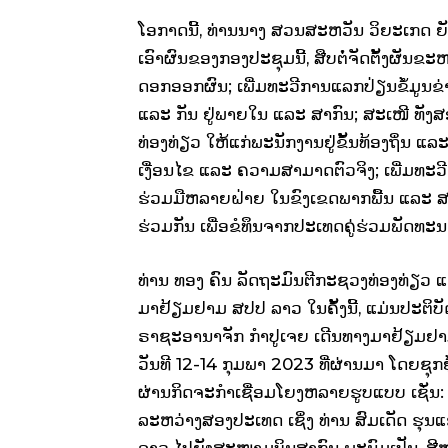
ໂອກາດນີ້, ທ່ານນາງ ສວນສະຫວັນ ວິຍະເກດ ຍັ
ເອົາຜົນຂອງກອງປະຊຸມນີ້, ສືບຕໍ່ຈັດຕັ້ງຜັນຂະ
ດອກອອກຜົນ; ເພີ່ມທະວີການແລກປ່ຽນຂໍ້ມູນຂ່
ແລະ ກັນ ຢູ່ພາຍໃນ ແລະ ສາກົນ; ສະເໜີ ທັງ
ທ່ອງທ່ຽວ ໃຫ້ແກ່ພະນັກງານຢູ່ຂັ້ນທ້ອງຖິ່ນ
ເງື່ອນໄຂ ແລະ ຄວາມສາມາດຕົວຈິງ; ເພີ່ມທະ
ຮ່ວມມືຫລາຍຝ່າຍ ໃນຂົງເຂດພາກພື້ນ ແລ
ຮ່ວມກັນ ເພື່ອຂໍທຶນຈາກປະເທດຄູ່ຮ່ວມພັດທະນ
ທ່ານ ທອງ ຄົນ ລັດຖະມົນຕີກະຊວງທ່ອງທ່ຽວ ແຫ
ມາຢ້ຽມຢາມ ສປປ ລາວ ໃນຄັ້ງນີ້, ແມ່ນປະຕິບ
ຣາຊະອານາຈັກ ກຳປູເຈຍ ເດີນທາງມາຢ້ຽມຢ
ວັນທີ 12-14 ກຸມພາ 2023 ທີ່ຜ່ານມາ ໂດຍຊຸກ
ຜ່ານກິດຈະກຳເຊື່ອມໂຍງຫລາຍຮູບແບບ ເຊັ່ນ:
ລະຫວ່າງສອງປະເທດ ເຊິ່ງ ທ່ານ ສົມເດັດ ຮຸນ
ລາວ ໄປຍັງສະໜາມບິນສາກົນ ພະນົມເປັນ, ສີ