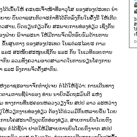
ພ
ງໄດ້ເນັ້ນໃຫ້ ຄະນະເຈົ້າໜ້າທີ່ອາວຸໂສ ຂອງສອງປະເທດ ນຳ
ພ
ຫຍາຍ ບັນດາແຜນກິດຈະກຳທີ່ໄດ້ຕົກລົງກັນໃນຄັ້ງນີ້ ໃຫ້ເກີດ
ວ
ສ
າວສານ, ບົດຮຽນກ່ຽວກັບ ສະພາບການທ່ອງທ່ຽວ ເຊິ່ງກັນ
ໂ
ເ
ສອງຝ່າຍ ພິຈາລະນາ ໃຫ້ມີການຈັດຝຶກອົບຮົມດ້ານການ
0
 ແລະ ຂັ້ນສູນກາງ ຂອງສອງປະເທດ ໃນແຕ່ລະໄລຍະ ຕາມ
ວີ ແລະ ສະໜັບສະໜູນເຊິ່ກັນ ແລະ ກັນ ໃນເວທີຂອບການ
ະ ສາກົນ ລວມທັງຄວາມອາດສາມາດໃນການຂຽນໂຄງການ
າ ແລະ ອົງການຈັດຕັ້ງສາກົນ.
່ງຣາຊະອານາຈັກກຳປູເຈຍ ກໍໄດ້ໃຫ້ຮູ້ວ່າ: ການເດີນທາງ
ັດຕາມການຊີ້ນຳຂອງ ທ່ານ ນາຍົກລັດຖະມົນຕີ ແຫ່ງ
າມ ທາງການທີ່ນະຄອນຫລວງວຽງຈັນ ສປປ ລາວ ລະຫວ່າງ
ຍູ້ໃຫ້ວຽກງານທ່ອງທ່ຽວ ຕ້ອງໄດ້ຮ່ວມມືກັນຫລາຍຂຶ້ນ ໂດຍ
 ການໂຄສະນາດຶງດູດນັກທ່ອງທ່ຽວ, ສາຍການບິນໂດຍກົງ
ແຊນ ກໍໄດ້ຊີ້ນຳ ຢາກໃຫ້ມີສາຍການບິນໂດຍກົງຈາກ ສປປ
ຫານຸກວິວ ແລະ ຊຽມລຽບ. ກ່ອນການເດີນທາງມາພົບປະຄັ້ງ