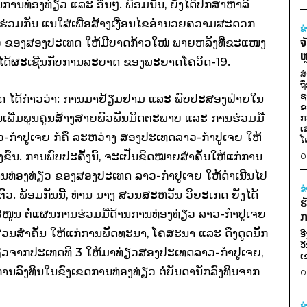
ທ່ອງທ່ຽວ ແລະ ອື່ນໆ. ພ້ອມນັ້ນ, ຍັງໄດ້ປຶກສາຫາລື
ຮ່ວມກັນ ແນໃສ່ເພື່ອສ້າງເງື່ອນໄຂອຳນວຍຄວາມສະດວກ
ຂ
ຈ
ວ ຂອງສອງປະເທດ ໃຫ້ມີບາດກ້າວໃໝ່ ພາຍຫລັງທີ່ຂະແໜງ
ຫ
 ໄດ້ຜະເຊີນກັບການລະບາດ ຂອງພະຍາດໂຄວິດ-19.
ສ
ຖ
ຊ
ກດ ໄດ້ກ່າວວ່າ: ການມາຢ້ຽມຢາມ ແລະ ພົບປະສອງຝ່າຍໃນ
ຂ
ການເພີ່ມພູນຄູນສ້າງສາຍພົວພັນມິດຕະພາບ ແລະ ການຮ່ວມມື
ກ
ເ
ວ-ກຳປູເຈຍ ກໍຄື ລະຫວ່າງ ສອງປະເທດລາວ-ກຳປູເຈຍ ໃຫ້
ໂ
ຂຶ້ນ. ການພົບປະຄັ້ງນີ້, ຈະເປັນຂີດໝາຍສຳຄັນໃຫ້ແກ່ການ
0
ງານທ່ອງທ່ຽວ ຂອງສອງປະເທດ ລາວ-ກຳປູເຈຍ ໃຫ້ດຳເນີນໄປ
ຂ
ວ. ພ້ອມກັນນີ້, ທ່ານ ນາງ ສວນສະຫວັນ ວິຍະເກດ ຍັງໄດ້
ຮ
ນ ຕໍ່ແຜນການຮ່ວມມືດ້ານການທ່ອງທ່ຽວ ລາວ-ກຳປູເຈຍ
ກ
່ວນສຳຄັນ ໃຫ້ແກ່ການພັດທະນາ, ໂຄສະນາ ແລະ ດຶງດູດນັກ
ອ
ວ
່ຽວຈາກປະເທດທີ 3 ໃຫ້ມາທ່ຽວສອງປະເທດລາວ-ກຳປູເຈຍ,
ເ
ີມການລົງທຶນໃນຂົງເຂດການທ່ອງທ່ຽວ ຕໍ່ບັນດານັກລົງທຶນຈາກ
0
ຂ