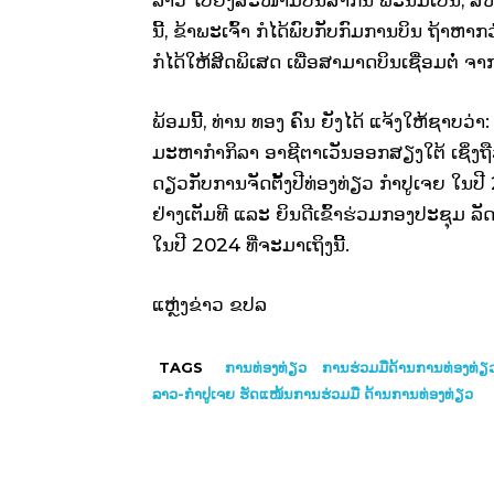
ນີ້, ຂ້າພະເຈົ້າ ກໍໄດ້ພົບກັບກົມການບິນ ຖ້
ກໍໄດ້ໃຫ້ສິດພິເສດ ເພື່ອສາມາດບິນເຊື່ອມຕໍ່ 
ພ້ອມນີ້, ທ່ານ ທອງ ຄົນ ຍັງໄດ້ ແຈ້ງໃຫ້ຊາບ
ມະຫາກຳກິລາ ອາຊີຕາເວັນອອກສຽງໃຕ້ ເຊິ່ງຖື
ດຽວກັບການຈັດຕັ້ງປີທ່ອງທ່ຽວ ກຳປູເຈຍ ໃນປີ
ຢ່າງເຕັມທີ ແລະ ຍິນດີເຂົ້າຮ່ວມກອງປະຊຸມ ລ
ໃນປີ 2024 ທີ່ຈະມາເຖິງນີ້.
ແຫຼ່ງຂ່າວ ຂປລ
TAGS
ການທ່ອງທ່ຽວ
ການຮ່ວມມືດ້ານການທ່ອງທ່ຽ
ລາວ-ກຳປູເຈຍ ຮັດແໜ້ນການຮ່ວມມື ດ້ານການທ່ອງທ່ຽວ