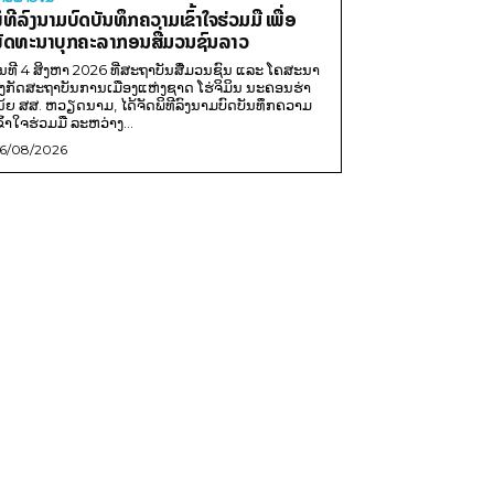
ິທີລົງນາມບົດບັນທຶກຄວາມເຂົ້າໃຈຮ່ວມມື ເພື່ອ
ັດທະນາບຸກຄະລາກອນສື່ມວນຊົນລາວ
ັນທີ 4 ສິງຫາ 2026 ທີ່ສະຖາບັນສື່ມວນຊົນ ແລະ ໂຄສະນາ
ັງກັດສະຖາບັນການເມືອງແຫ່ງຊາດ ໂຮ່ຈິມິນ ນະຄອນຮ່າ
ນ້ຍ ສສ. ຫວຽດນາມ, ໄດ້ຈັດພິທີລົງນາມບົດບັນທຶກຄວາມ
ຂົ້າໃຈຮ່ວມມື ລະຫວ່າງ...
6/08/2026