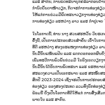
ແລະ ສາກົນ, ການພັດທະນາບຸກຄະລາກອນດ້ານການ
ກຳນົດບັນດາໜ້າວຽກ, ກິດຈະກຳການທ່ອງທ່ຽວ
ໃຫ້ແກ່ການຮ່ວມມືພັດທະນາວຽກງານທ່ອງທ່ຽ
ການທ່ອງທ່ຽວ ລະຫວ່າງ ລາວ ແລະ ກຳປູເຈຍ
ໃນໂອກາດນີ້, ທ່ານ ນາງ ສວນສະຫວັນ ວິຍະເ
ຄັ້ງນີ້, ເປັນການປະກອບສ່ວນສຳຄັນ ເຂົ້າໃນ
ທີ່ດີ ລະຫວ່າງ ສອງຂະແໜງການທ່ອງທ່ຽວ ລາ
ນັບມື້ນັບແໜ້ນແຟ້ນ ແລະ ແຕກດອກອອກຜົນຍິ່ງ
ເພີ່ມທະວີການພົວພັນຮ່ວມມື ໃນຂົງເຂດວຽກ
ນັບມື້ນັບໄດ້ຮັບການພັດທະນາ ແລະ ຂະຫຍາຍຕົ
ສະແດງຄວາມເປັນເອກະພາບ ແລະ ສະໜັບສະໜູ
ສົກປີ 2023-2024 ເຊິ່ງຈະເປັນການປະກອບສ
ທ່ອງທ່ຽວ ຂອງສອງປະເທດ ລວມທັງນັກທ່ອງທ
ພ້ອມນີ້ ຍັງເປັນໂອກາດທີ່ດີໃຫ້ແກ່ ການສົ່ງເສ
ພາຍໃນ ແລະ ສາກົນ.