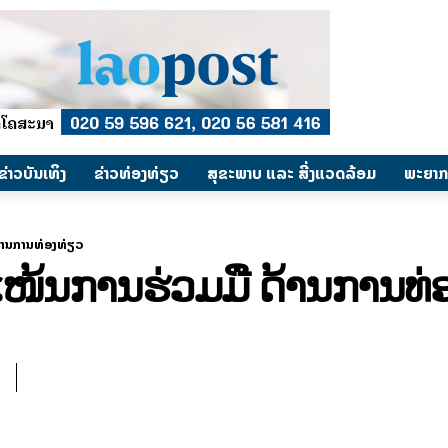
​ຂ່າວບັນເທິງ
​ຂ່າວທ່ອງທ່ຽວ
ສຸຂະພາບ ແລະ ສີ່ງແວດລ້ອມ
ພະຍາກ
້ານການທ່ອງທ່ຽວ
ແໜ້ນການຮ່ວມມື ດ້ານການທ່