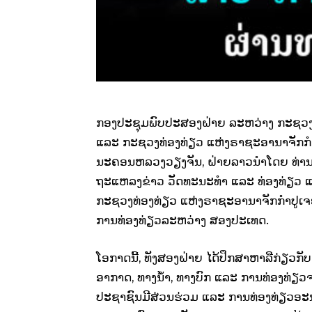
ກອງປະຊຸມພົບປະສອງຝ່າຍ ລະຫວ່າງ ກະຊວງ
ແລະ ກະຊວງທ່ອງທ່ຽວ ແຫ່ງຣາຊະອານາຈັກກຳປູເ
ນະຄອນຫລວງວຽງຈັນ, ຝ່າຍລາວນຳໂດຍ ທ່ານ
ຖະແຫລງຂ່າວ ວັດທະນະທຳ ແລະ ທ່ອງທ່ຽວ ແລ
ກະຊວງທ່ອງທ່ຽວ ແຫ່ງຣາຊະອານາຈັກກຳປູເຈຍ ພ
ການທ່ອງທ່ຽວລະຫວ່າງ ສອງປະເທດ.
ໂອກາດນີ້, ທັງສອງຝ່າຍ ໄດ້ປຶກສາຫາລືກ່ຽວ
ອາກາດ, ທາງນໍ້າ, ທາງບົກ ແລະ ການທ່ອງທ່ຽ
ປະຊາຊົນມີສ່ວນຮ່ວມ ແລະ ການທ່ອງທ່ຽວອະນຸ