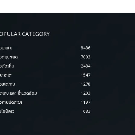
OPULAR CATEGORY
າວພາຍ​ໃນ
8486
າວຕ່າງປະເທດ
7003
າວທ້ອງຖິ່ນ
2484
ນາສາລະ
1547
າວເຫດການ
1278
ຂະພາບ ແລະ ສີ່ງແວດລ້ອມ
1203
າວການພັດທະນາ
1197
ມໄອທີລາວ
683