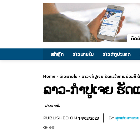
ໜ້າຫຼັກ
ຂ່າວພາຍ​ໃນ
ຂ່າວຕ່າງປະເທດ
Home
ຂ່າວພາຍ​ໃນ
ລາວ-ກຳປູເຈຍ ຮັດແໜ້ນການຮ່ວມມື ດ
ລາວ-ກຳປູເຈຍ ຮັດ
ຂ່າວພາຍ​ໃນ
14/03/2023
PUBLISHED ON
BY
ສຸກສະດາພອນ
643