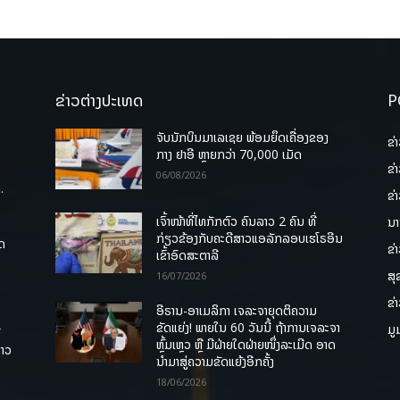
ຂ່າວຕ່າງປະເທດ
P
ຈັບນັກບິນມາເລເຊຍ ພ້ອມຍຶດເຄື່ອງຂອງ
ຂ່
ກາງ ຢາອີ ຫຼາຍກວ່າ 70,000 ເມັດ
ຂ່
06/08/2026
.
ຂ່
ເຈົ້າໜ້າທີ່ໄທກັກຕົວ ຄົນລາວ 2 ຄົນ ທີ່
ນາ
ກ່ຽວຂ້ອງກັບຄະດີສາວແອລັກລອບເຮໂຣອີນ
ຸດ
ຂ່
ເຂົ້າອົດສະຕາລີ
ສຸ
16/07/2026
ຂ່
ອີຣານ-ອາເມລິກາ ເຈລະຈາຍຸດຕິຄວາມ
ຂັດແຍ່ງ! ພາຍໃນ 60 ວັນນີ້ ຖ້າການເຈລະຈາ
ມູ
ື
ຫຼົ້ມເຫຼວ ຫຼື ມີຝ່າຍໃດຝ່າຍໜຶ່ງລະເມີດ ອາດ
ລາວ
ນໍາມາສູ່ຄວາມຂັດແຍ້ງອີກຄັ້ງ
18/06/2026