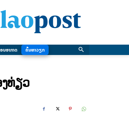
ອນອາກາດ
ຄົ້ນຫາວຽກ
ອງທ່ຽວ