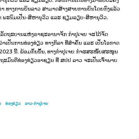
າຫາກວ່າ ທາງການບິນລາວ ສາມາດສ້າງສາຍການບິນໂດຍກົງແລ້ວ
ຈາກ ພະນົມເປັນ-ສິຫານຸວິວ ແລະ ຊຽມລຽບ-ສິຫານຸວິວ.
ວ່າ: ລັດຖະບານແຫ່ງຣາຊະອານາຈັກ ກຳປູເຈຍ ຈະໄດ້ຈັດ
ວ່າເປັນການທ່ອງທ່ຽວ ທາງກິລາ ທີ່ສຳຄັນ ແລະ ເປັນໂອກາດ
 2023 ນີ້. ພ້ອມກັນນັ້ນ, ທາງກຳປູເຈຍ ກໍຈະສະໜັບສະໜູນ
ັດຖະມົນຕີທ່ອງທ່ຽວອາຊຽນ ທີ່ ສປປ ລາວ ຈະເປັນເຈົ້າພາບ
ວ
ທ່ອງທ່ຽວ
ລາວ-ກຳປູເຈຍ