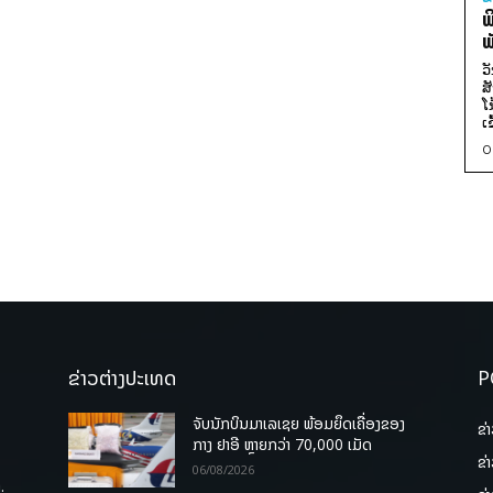
ພ
ພ
ວ
ສ
ໂ
ເ
0
ຂ່າວຕ່າງປະເທດ
P
ຈັບນັກບິນມາເລເຊຍ ພ້ອມຍຶດເຄື່ອງຂອງ
ຂ່
ກາງ ຢາອີ ຫຼາຍກວ່າ 70,000 ເມັດ
ຂ່
06/08/2026
.