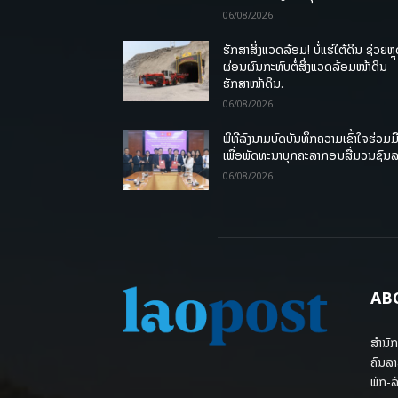
06/08/2026
ຮັກສາສິ່ງແວດລ້ອມ! ບໍ່ແຮ່ໃຕ້ດິນ ຊ່ວຍຫຼ
ຜ່ອນຜົນກະທົບຕໍ່ສິ່ງແວດລ້ອມໜ້າດິນ
ຮັກສາໜ້າດິນ.
06/08/2026
ພິທີລົງນາມບົດບັນທຶກຄວາມເຂົ້າໃຈຮ່ວມມ
ເພື່ອພັດທະນາບຸກຄະລາກອນສື່ມວນຊົນ
06/08/2026
AB
ສຳນັກ
ຄົນລາ
ພັກ-ລັ