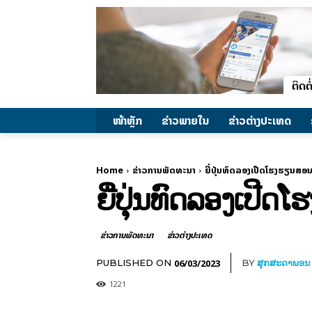
ໜ້າຫຼັກ
ຂ່າວພາຍ​ໃນ
ຂ່າວຕ່າງປະເທດ
Home
ຂ່າວການພັດທະນາ
ຍີ່ປຸ່ນທົດລອງເປີດໂຮງຮຽນສອນຫ
ຍີ່ປຸ່ນທົດລອງເປີ
ຂ່າວການພັດທະນາ
ຂ່າວຕ່າງປະເທດ
06/03/2023
PUBLISHED ON
BY
ສຸກສະດາພອນ
1221