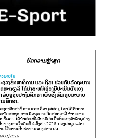
ບົດຄວາມຫຼ້າສຸດ
່າວພາຍ​ໃນ
ະຊວງສຶກສາທິການ ແລະ ກິລາ ຮ່ວມກັບລັດຖະບານ
ົດສະຕຣາລີ ໄດ້ນຳສະເໜີເຄື່ອງມືປະເມີນຕົນເອງ
ຳລັບຄູຊັ້ນປະຖົມສຶກສາ ເພື່ອສົ່ງເສີມຄຸນນະພາບ
ານສຶກສາ.
ະຊວງສຶກສາທິການ ແລະ ກິລາ (ສສກ), ໂດຍໄດ້ຮັບການ
ະໜັບສະໜູນຈາກ ລັດຖະບານອົດສະຕຣາລີ ຜ່ານແຜນ
ານບີຄວາ, ໄດ້ນຳສະເໜີເຄື່ອງມືປະເມີນຕົນເອງສຳລັບຄູຢ່າງ
ປັນທາງການໃນວັນທີ 4 ສິງຫາ 2026. ກອງປະຊຸມແມ່ນ
າຍໃຕ້ການເປັນປະທານຂອງ ທ່ານ ປອ...
6/08/2026