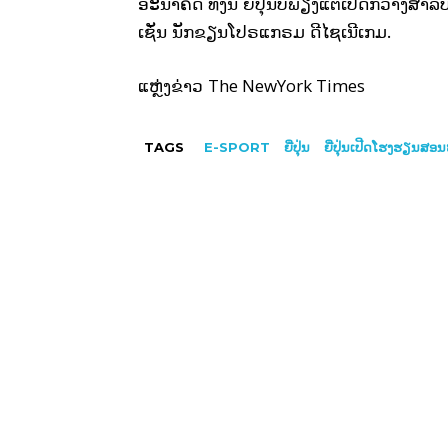
ອະນາຄົດ ທັ້ງນີ້ ຍີ່ປຸ່ນບໍ່ພຽງແຕ່ເປີດກວ້າງສ
ເຊັ່ນ ນັກຂຽນໂປຣແກຣມ ດີໄຊເນີເກມ.
The NewYork Times
ແຫຼ່ງຂ່າວ
TAGS
E-SPORT
ຍີ່ປຸ່ນ
ຍີ່ປຸ່ນເປີດໂຮງຮຽນສອນຫ