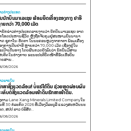
່າວຕ່າງປະເທດ
ັບນັກບິນມາເລເຊຍ ພ້ອມຍຶດເຄື່ອງຂອງກາງ ຢາອີ
ຼາຍກວ່າ 70,000 ເມັດ
ຳນັກຂ່າວຕ່າງປະເທດລາຍງານວ່າ ນັກບິນມາເລເຊຍ ອາດ
ືກໂທດປະຫານຊີວິດ ຫຼັງຖືກຈັບກຸມຢູ່ສະໜາມບິນນານາ
າດ ຊູກາໂນ-ຮັດຕາ ໃນນະຄອນຫຼວງຈາກາຕາ ພ້ອມເຄື່ອງ
ອງກາງເປັນຢາອີ ຫຼາຍກວ່າ 70,000 ເມັດ ເຊື່ອງຢູ່ໃນ
ະເປົາເດີນທາງ ໂດຍຜົນກວດຍັງພົບວ່າ ນັກບິນມີສານ
ສບຕິດໃນຮ່າງກາຍ ຂະນະປະຕິບັດໜ້າທີ່ຂັບເຮືອບິນ
ດຍສານ...
6/08/2026
່າວພາຍ​ໃນ
ັກສາສິ່ງແວດລ້ອມ! ບໍ່ແຮ່ໃຕ້ດິນ ຊ່ວຍຫຼຸດຜ່ອນຜົນ
ະທົບຕໍ່ສິ່ງແວດລ້ອມໜ້າດິນຮັກສາໜ້າດິນ.
ີງຕາມ Lane Xang Minerals Limited Companyໃນ
ັນທີ 30 ກໍລະກົດ 2026 ທີ່ເມືອງວິລະບູລີ ແຂວງສະຫວັນນະ
ຂດ, ສປປ ລາວ ບໍລິສັດ...
6/08/2026
່າວພາຍ​ໃນ