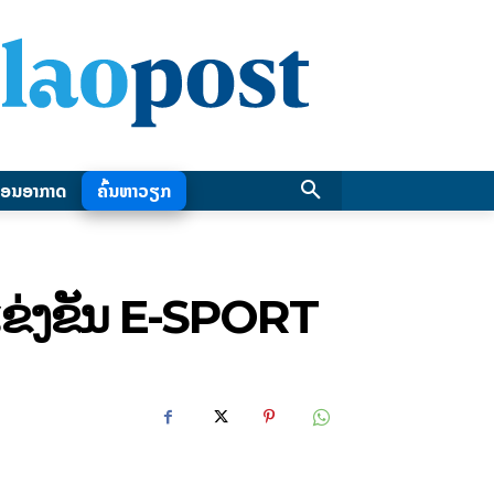
ອນອາກາດ
ຄົ້ນຫາວຽກ
ນແຂ່ງຂັນ E-SPORT