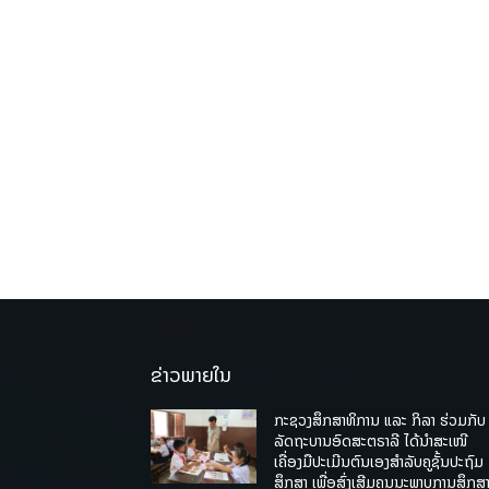
ຂ່າວພາຍໃນ
ກະຊວງສຶກສາທິການ ແລະ ກິລາ ຮ່ວມກັບ
ລັດຖະບານອົດສະຕຣາລີ ໄດ້ນຳສະເໜີ
ເຄື່ອງມືປະເມີນຕົນເອງສຳລັບຄູຊັ້ນປະຖົມ
ສຶກສາ ເພື່ອສົ່ງເສີມຄຸນນະພາບການສຶກສາ