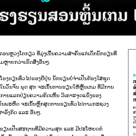
ຄອນຫຼວງໂຕກຽວ ທີ່ມຸ່ງເນັ້ນຄວາມສຳຄັນແກ່ເດັກນັກຮຽນທີ່
ກມຫຼາຍກວ່າເຮັດສິ່ງອື່ນໆ.
ຂ
ຮງຮຽນທົ່ວໄປຂອງຍີ່ປຸ່ນ ນັກຮຽນບໍ່ຈຳເປັນຕ້ອງໃສ່ຊຸດ
ກ
ັນຈັນ ພຸດ ສຸກ ຈະເນັ້ນການຮຽນໃຫ້ຫຼິ້ນເກມ ທີ່ມີການ
ອ
ສ
ະ ການແລກປ່ຽນຄວາມຄິດເຫັນ ວິເຄາະຈຸດແຂັງຂອງ
ກ
ັນພະຫັດ ຈະເນັ້ນຫຼັກສູດການຮຽນທົ່ວໄປຕາມກະຊວງ
ກ
ອັງກິດ ແລະ ອື່ນໆ.
ສ
ງ
ເ
ພ
ໂຮງຮຽນເປັນສະຖານທີ່ມີຄວາມສຸກ ແລະ ມີປະໂຫຍດຕໍ່
0