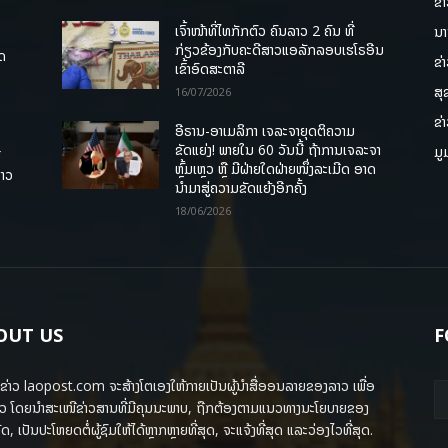
ຂ່
ເຈົ້າໜ້າທີ່ໄທກັກຕົວ ຄົນລາວ 2 ຄົນ ທີ່
ນາ
ກ່ຽວຂ້ອງກັບຄະດີສາວແອລັກລອບເຮໂຣອີນ
ຸດ
ຂ່
ເຂົ້າອົດສະຕາລີ
ສຸ
16/07/2026
ຂ່
ອີຣານ-ອາເມລິກາ ເຈລະຈາຍຸດຕິຄວາມ
ຂັດແຍ່ງ! ພາຍໃນ 60 ວັນນີ້ ຖ້າການເຈລະຈາ
ມູ
ື
ຫຼົ້ມເຫຼວ ຫຼື ມີຝ່າຍໃດຝ່າຍໜຶ່ງລະເມີດ ອາດ
ລາວ
ນໍາມາສູ່ຄວາມຂັດແຍ້ງອີກຄັ້ງ
18/06/2026
OUT US
F
ຂ່າວ laopost.com ຈະສ້າງໂຕເອງໃຫ້ກາຍເປັນຜູ້ນຳສື່ອອນລາຍຂອງລາວ ເພື່ອ
ວ ໂດຍນຳສະເໜີຂ່າວສານທີ່ມີຄຸນນະພາບ, ຖືກຕ້ອງຕາມແນວທາງນະໂຍບາຍຂອງ
ດ, ເປັນປະໂຫຍດຕໍ່ຜູ້ຊົມໃຫ້ໄດ້ຫຼາກຫຼາຍທີ່ສຸດ, ຈະແຈ້ງທີ່ສຸດ ແລະວ່ອງໄວທີ່ສຸດ.