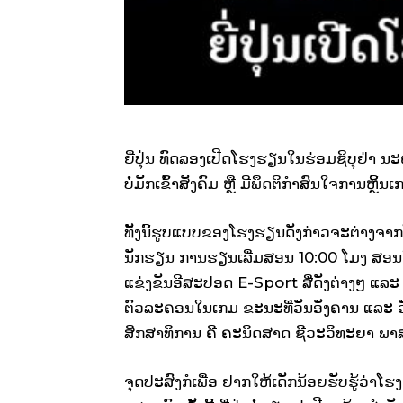
ຍີ່ປຸ່ນ ທົດລອງເປີດໂຮງຮຽນໃນຮ່ອມຊິບຸຢ່າ ນະ
ບໍ່ມັກເຂົ້າສັງຄົມ ຫຼື ມີພຶດຕິກຳສົນໃຈການຫຼິ້ນເ
ທັ້ງນີ້ຮູບແບບຂອງໂຮງຮຽນດັ່ງກ່າວຈະຕ່າງຈາກໂ
ນັກຮຽນ ການຮຽນເລີ່ມສອນ 10:00 ໂມງ ສອນໃນວ
ແຂ່ງຂັນອີສະປອດ E-Sport ສື່ດັງຕ່າງໆ ແລ
ຕົວລະຄອນໃນເກມ ຂະນະທີ່ວັນອັງຄານ ແລະ ວ
ສຶກສາທິການ ຄື ຄະນິດສາດ ຊີວະວິທະຍາ ພາສາ
ຈຸດປະສົງກໍເພື່ອ ຢາກໃຫ້ເດັກນ້ອຍຮັບຮູ້ວ່າ