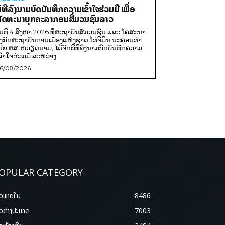
ິທີລົງນາມບົດບັນທຶກຄວາມເຂົ້າໃຈຮ່ວມມື ເພື່ອ
ັດທະນາບຸກຄະລາກອນສື່ມວນຊົນລາວ
ັນທີ 4 ສິງຫາ 2026 ທີ່ສະຖາບັນສື່ມວນຊົນ ແລະ ໂຄສະນາ
ັງກັດສະຖາບັນການເມືອງແຫ່ງຊາດ ໂຮ່ຈິມິນ ນະຄອນຮ່າ
ນ້ຍ ສສ. ຫວຽດນາມ, ໄດ້ຈັດພິທີລົງນາມບົດບັນທຶກຄວາມ
ຂົ້າໃຈຮ່ວມມື ລະຫວ່າງ...
6/08/2026
OPULAR CATEGORY
າວພາຍ​ໃນ
8486
າວຕ່າງປະເທດ
7003