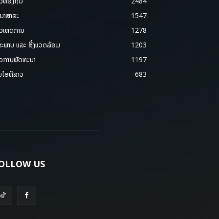
າວທ້ອງຖິ່ນ
2484
ນາສາລະ
1547
າວເຫດການ
1278
ຂະພາບ ແລະ ສີ່ງແວດລ້ອມ
1203
າວການພັດທະນາ
1197
ມໄອທີລາວ
683
OLLOW US