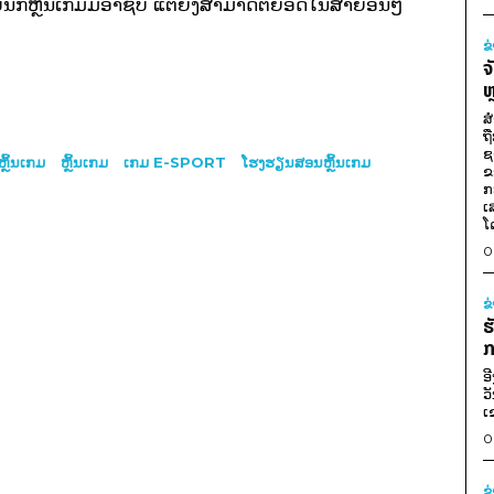
ຳລັບນັກຫຼິ້ນເກມມືອາຊີບ ແຕ່ຍັງສາມາດຕໍ່ຍອດໃນສາຍອື່ນໆ
ຂ
ຈ
ຫ
ສ
ຖ
ຊ
ຼິ້ນເກມ
ຫຼິ້ນເກມ
ເກມ E-SPORT
ໂຮງຮຽນສອນຫຼິ້ນເກມ
ຂ
ກ
ເ
ໂ
0
ຂ
ຮ
ກ
ອ
ວ
ເ
0
ຂ