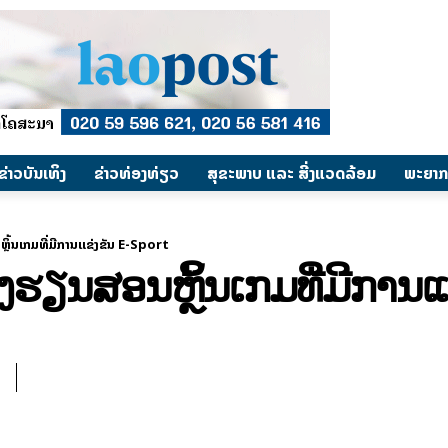
​ຂ່າວບັນເທິງ
​ຂ່າວທ່ອງທ່ຽວ
ສຸຂະພາບ ແລະ ສີ່ງແວດລ້ອມ
ພະຍາກ
ຼິ້ນເກມທີ່ມີການແຂ່ງຂັນ E-Sport
ດໂຮງຮຽນສອນຫຼິ້ນເກມທີ່ມີກາ