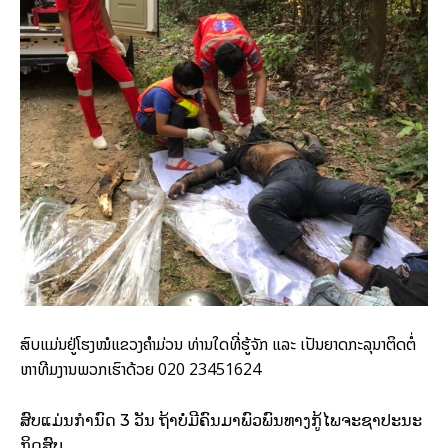
ສົບແມ່ນຢູ່ໂຮງໝໍແຂວງຄຳມ່ວນ ທ່ານໃດທີ່ຮູ້ຈັກ ແລະ ເປັນຍາດກະລຸນາຕິດຕໍ່
ຫາທີມງານພວກເຮົາດ້ວຍ 020 23451624
ສົບແມ່ນກຳນົດ 3 ວັນ ຖ້າບໍ່ມີຄົນມາພົວພົນທາງກູ້ໄພຈະຊາປະນະ
ກິດສົບ.