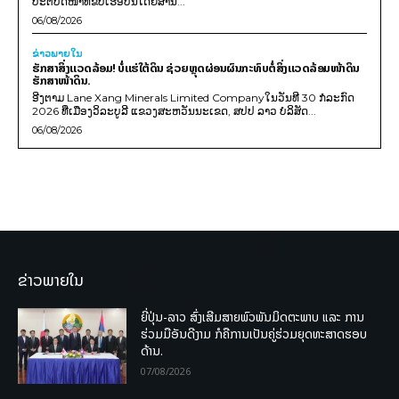
ປະຕິບັດໜ້າທີ່ຂັບເຮືອບິນໂດຍສານ...
06/08/2026
ຂ່າວພາຍ​ໃນ
ຮັກສາສິ່ງແວດລ້ອມ! ບໍ່ແຮ່ໃຕ້ດິນ ຊ່ວຍຫຼຸດຜ່ອນຜົນກະທົບຕໍ່ສິ່ງແວດລ້ອມໜ້າດິນ
ຮັກສາໜ້າດິນ.
ອີງຕາມ Lane Xang Minerals Limited Companyໃນວັນທີ 30 ກໍລະກົດ
2026 ທີ່ເມືອງວິລະບູລີ ແຂວງສະຫວັນນະເຂດ, ສປປ ລາວ ບໍລິສັດ...
06/08/2026
ຂ່າວພາຍໃນ
ຍີ່ປຸ່ນ-ລາວ ສົ່ງເສີມສາຍພົວພັນມິດຕະພາບ ແລະ ການ
ຮ່ວມມືອັນດີງາມ ກໍຄືການເປັນຄູ່ຮ່ວມຍຸດທະສາດຮອບ
ດ້ານ.
07/08/2026