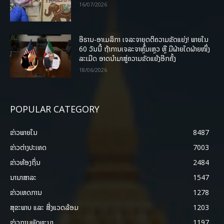
16/07/2026
ອີຣານ-ອາເມລິກາ ເຈລະຈາຍຸດຕິຄວາມຂັດແຍ່ງ! ພາຍໃນ
60 ວັນນີ້ ຖ້າການເຈລະຈາຫຼົ້ມເຫຼວ ຫຼື ມີຝ່າຍໃດຝ່າຍໜຶ່ງ
ລະເມີດ ອາດນໍາມາສູ່ຄວາມຂັດແຍ້ງອີກຄັ້ງ
18/06/2026
POPULAR CATEGORY
ຂ່າວພາຍ​ໃນ
8487
ຂ່າວຕ່າງປະເທດ
7003
ຂ່າວທ້ອງຖິ່ນ
2484
ນານາສາລະ
1547
ຂ່າວເຫດການ
1278
ສຸຂະພາບ ແລະ ສີ່ງແວດລ້ອມ
1203
ຂ່າວການພັດທະນາ
1197