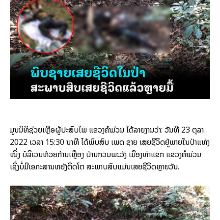
ມູນນິທິຊ່ວຍເຫຼືອຜູ້ປະສົບໄພ ແຂວງຄຳມ່ວນ ໄດ້ລາຍງານວ່າ: ວັນທີ 23 ຕຸລາ
2022 ເວລາ 15:30 ນາທີ ໄດ້ພົບສົບ ເພດ ຊາຍ ເສຍຊີວິດຢູ່ພາຍໃນປ່າແຫ່ງ
ໜຶ່ງ ບໍລິເວນຫ້ວຍກ້ານເຫຼືອງ ບ້ານກວນພະວັງ ເມືອງທ່າແຂກ ແຂວງຄຳມ່ວນ
ເຊິ່ງບໍ່ມີເອກະສານຫຍັງຕິດໂຕ ສະພາບສົບແມ່ນເສຍຊີວິດຫຼາຍວັນ.