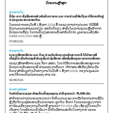
ບົດຄວາມຫຼ້າສຸດ
ຂ່າວພາຍ​ໃນ
ຍີ່ປຸ່ນ-ລາວ ສົ່ງເສີມສາຍພົວພັນມິດຕະພາບ ແລະ ການຮ່ວມມືອັນດີງາມ ກໍຄືການເປັນຄູ່
ຮ່ວມຍຸດທະສາດຮອບດ້ານ.
ໃນຕອນບ່າຍຂອງວັນທີ 5 ສິງຫາ 2026 ທີ່ ກະຊວງການຕ່າງປະເທດ ໄດ້ມີພິທີ
ລົງນາມເອກະສານແລກປ່ຽນ (ສະບັບປັບປຸງ) ສໍາລັບໂຄງການຊ່ວຍເຫຼືອລ້າຈາກ
ລັດຖະບານຍີ່ປຸ່ນ ໃນການປັບປຸງສະໜາມບິນສາກົນວັດໄຕ ມູນຄ່າລວມທັງໝົດ
3,863,000,000 ເຢນ ຫຼື...
07/08/2026
ຂ່າວພາຍ​ໃນ
ກະຊວງສຶກສາທິການ ແລະ ກິລາ ຮ່ວມກັບລັດຖະບານອົດສະຕຣາລີ ໄດ້ນຳສະເໜີ
ເຄື່ອງມືປະເມີນຕົນເອງສຳລັບຄູຊັ້ນປະຖົມສຶກສາ ເພື່ອສົ່ງເສີມຄຸນນະພາບການສຶກສາ.
ກະຊວງສຶກສາທິການ ແລະ ກິລາ (ສສກ), ໂດຍໄດ້ຮັບການສະໜັບສະໜູນຈາກ
ລັດຖະບານອົດສະຕຣາລີ ຜ່ານແຜນງານບີຄວາ, ໄດ້ນຳສະເໜີເຄື່ອງມືປະເມີນ
ຕົນເອງສຳລັບຄູຢ່າງເປັນທາງການໃນວັນທີ 4 ສິງຫາ 2026. ກອງປະຊຸມແມ່ນ
ພາຍໃຕ້ການເປັນປະທານຂອງ ທ່ານ ປອ...
06/08/2026
ຂ່າວຕ່າງປະເທດ
ຈັບນັກບິນມາເລເຊຍ ພ້ອມຍຶດເຄື່ອງຂອງກາງ ຢາອີ ຫຼາຍກວ່າ 70,000 ເມັດ
ສຳນັກຂ່າວຕ່າງປະເທດລາຍງານວ່າ ນັກບິນມາເລເຊຍ ອາດຖືກໂທດປະຫານຊີວິດ
ຫຼັງຖືກຈັບກຸມຢູ່ສະໜາມບິນນານາຊາດ ຊູກາໂນ-ຮັດຕາ ໃນນະຄອນຫຼວງຈາກາ
ຕາ ພ້ອມເຄື່ອງຂອງກາງເປັນຢາອີ ຫຼາຍກວ່າ 70,000 ເມັດ ເຊື່ອງຢູ່ໃນກະເປົາ
ເດີນທາງ ໂດຍຜົນກວດຍັງພົບວ່າ ນັກບິນມີສານເສບຕິດໃນຮ່າງກາຍ ຂະນະ