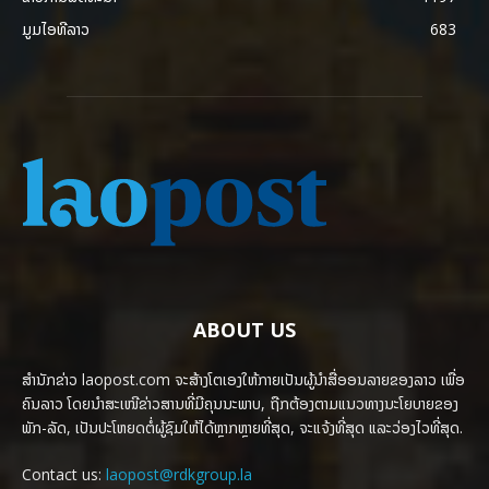
ມູມໄອທີລາວ
683
ABOUT US
ສຳນັກຂ່າວ laopost.com ຈະສ້າງໂຕເອງໃຫ້ກາຍເປັນຜູ້ນຳສື່ອອນລາຍຂອງລາວ ເພື່ອ
ຄົນລາວ ໂດຍນຳສະເໜີຂ່າວສານທີ່ມີຄຸນນະພາບ, ຖືກຕ້ອງຕາມແນວທາງນະໂຍບາຍຂອງ
ພັກ-ລັດ, ເປັນປະໂຫຍດຕໍ່ຜູ້ຊົມໃຫ້ໄດ້ຫຼາກຫຼາຍທີ່ສຸດ, ຈະແຈ້ງທີ່ສຸດ ແລະວ່ອງໄວທີ່ສຸດ.
Contact us:
laopost@rdkgroup.la