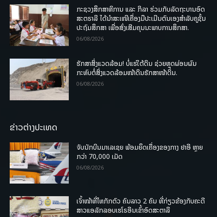
ກະຊວງສຶກສາທິການ ແລະ ກິລາ ຮ່ວມກັບລັດຖະບານອົດ
ສະຕຣາລີ ໄດ້ນຳສະເໜີເຄື່ອງມືປະເມີນຕົນເອງສຳລັບຄູຊັ້ນ
ປະຖົມສຶກສາ ເພື່ອສົ່ງເສີມຄຸນນະພາບການສຶກສາ.
06/08/2026
ຮັກສາສິ່ງແວດລ້ອມ! ບໍ່ແຮ່ໃຕ້ດິນ ຊ່ວຍຫຼຸດຜ່ອນຜົນ
ກະທົບຕໍ່ສິ່ງແວດລ້ອມໜ້າດິນຮັກສາໜ້າດິນ.
06/08/2026
ຂ່າວຕ່າງປະເທດ
ຈັບນັກບິນມາເລເຊຍ ພ້ອມຍຶດເຄື່ອງຂອງກາງ ຢາອີ ຫຼາຍ
ກວ່າ 70,000 ເມັດ
06/08/2026
ເຈົ້າໜ້າທີ່ໄທກັກຕົວ ຄົນລາວ 2 ຄົນ ທີ່ກ່ຽວຂ້ອງກັບຄະດີ
ສາວແອລັກລອບເຮໂຣອີນເຂົ້າອົດສະຕາລີ