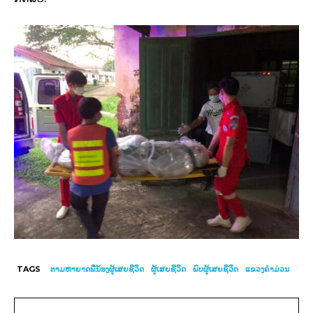
TAGS
ຕາມຫາຍາດພີ່ນ້ອງຜູ້ເສຍຊີວິດ
ຜູ້​ເສຍ​ຊີວິດ
ພົບຜູ້ເສຍຊີວິດ
ແຂວງຄຳມ່ວນ