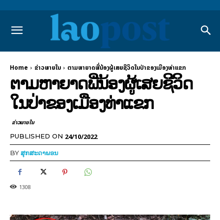
Home
ຂ່າວພາຍ​ໃນ
ຕາມຫາຍາດພີ່ນ້ອງຜູ້ເສຍຊີວິດໃນປ່າຂອງເມືອງທ່າແຂກ
ຕາມຫາຍາດພີ່ນ້ອງຜູ້ເສຍຊີວິດ
ໃນປ່າຂອງເມືອງທ່າແຂກ
ຂ່າວພາຍ​ໃນ
24/10/2022
PUBLISHED ON
BY
ສຸກສະດາພອນ
1308