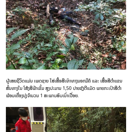
ຜູ້ເສຍຊີວິດແມ່ນ ເພດຊາຍ ໃສ່ເສື້ອສີເທົາທາງນອກມີຄໍ ແລະ ເສື້ອສີດຳແຂນ
ສັ້ນທາງໃນ ໂສ້ງສີຟ້າເຂັ້ມ ສູງປະມານ 1,50 ປາຍຊັງຕີແມັດ ພາຍກະເປົາສີດຳ
ພ້ອມເຄື່ອງນຸ່ງຈຳນວນ 1 ສະພາບສົບເນົ່າເປື່ອຍ.