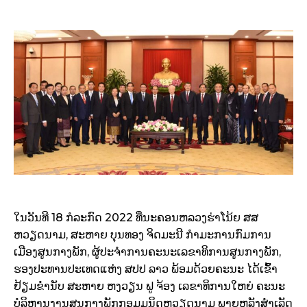
ໃນວັນທີ 18 ກໍລະກົດ 2022 ທີ່ນະຄອນຫລວງຮ່າໂນ້ຍ ສສ
ຫວຽດນາມ, ສະຫາຍ ບຸນທອງ ຈິດມະນີ ກຳມະການກົມການ
ເມືອງສູນກາງພັກ, ຜູ້ປະຈຳການຄະນະເລຂາທິການສູນກາງພັກ,
ຮອງປະທານປະເທດແຫ່ງ ສປປ ລາວ ພ້ອມດ້ວຍຄະນະ ໄດ້ເຂົ້າ
ຢ້ຽມຂໍ່ານັບ ສະຫາຍ ຫງວຽນ ຟູ ຈ້ອງ ເລຂາທິການໃຫຍ່ ຄະນະ
ບໍລິຫານງານສູນກາງພັກກອມມູນິດຫວຽດນາມ ພາຍຫລັງສໍາເລັດ