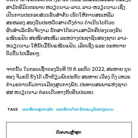
ສາມັກຄີມິດຕະພາບ ຫວຽດນາມ-ລາວ, ລາວ-ຫວຽດນາມ ເຊິ່ງ
ເປັນການປະກອບສ່ວນອັນສຳຄັນ ເຮັດໃຫ້ການສະເຫລີມ
ສະຫລອງ ສອງວັນປະຫວັດສາດດັ່ງກ່າວ ດຳເນີນໄປດ້ວຍ
ຜົນສຳເລັດອັນຈົບງາມ ຮັກສາໄດ້ຄວາມສາມັກຄືປອງດອງອັນ
ແໜ້ນແຟ້ນ ສະໜິດສະໜັມ ລະຫວ່າງປະຊາຊົນສອງຊາດ ລາວ-
ຫວຽດນາມ ໃຫ້ນັບມື້ນັບແໜ້ນແຟ້ນ, ເລິກເຊິ່ງ ແລະ ຂະຫຍາຍ
ຕົວຂຶ້ນໄປເລື້ອຍໆ.
ຈາກນັ້ນ ໃນຕອນເຊົ້າຂອງວັນທີ 19 ກໍ ລະກົດ 2022, ສະຫາຍ ບຸນ
ທອງ ຈິມະນີ ຍັງໄດ້ ເຂົ້າຢ້ຽມພົບປະກັບ ສະຫາຍ ເວືອງ ດິງ ເຫວະ
ກຳມະການກົມການເມືອງສູນກາງພັກ, ປະທານສະພາແຫ່ງຊາດ
ສສ ຫວຽດນາມ ກ່ອນເດີນທາງກັບຄືນປະເທດ.
TAGS
ເລຂາທິການສູນກາງພັກ
ເລຂາທິການໃກຍ່ ພັກກອມມູນິດຫວຽດນາມ
ບົດຄວາມຫຼ້າສຸດ