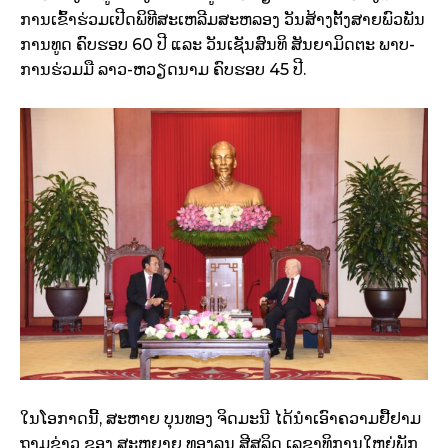
ການເຂົ້າຮ່ວມເປີດພິທີສະເຫລີມສະຫລອງ ວັນສ້າງຕັ້ງສາຍພົວພັນ
ການທູດ ຄົບຮອບ 60 ປີ ແລະ ວັນເຊັນສົນທິ ສັນຍາມິດຕະ ພາບ-
ການຮ່ວມມື ລາວ-ຫວຽດນາມ ຄົບຮອບ 45 ປີ.
ໃນໂອກາດນີ້, ສະຫາຍ ບຸນທອງ ຈິດມະນີ ໄດ້ນໍາເອົາຄວາມຢື້ຢາມ
ຖາມຂ່າວ ຂອງ ສະຫຍາຍ ທອງລຸນ ສີສຸລິດ ເລຂາທິການໃຫຍ່ພັກ