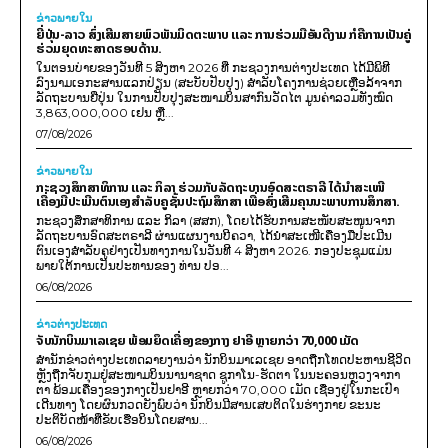
ຂ່າວພາຍ​ໃນ
ຍີ່ປຸ່ນ-ລາວ ສົ່ງເສີມສາຍພົວພັນມິດຕະພາບ ແລະ ການຮ່ວມມືອັນດີງາມ ກໍຄືການເປັນຄູ່
ຮ່ວມຍຸດທະສາດຮອບດ້ານ.
ໃນຕອນບ່າຍຂອງວັນທີ 5 ສິງຫາ 2026 ທີ່ ກະຊວງການຕ່າງປະເທດ ໄດ້ມີພິທີ
ລົງນາມເອກະສານແລກປ່ຽນ (ສະບັບປັບປຸງ) ສໍາລັບໂຄງການຊ່ວຍເຫຼືອລ້າຈາກ
ລັດຖະບານຍີ່ປຸ່ນ ໃນການປັບປຸງສະໜາມບິນສາກົນວັດໄຕ ມູນຄ່າລວມທັງໝົດ
3,863,000,000 ເຢນ ຫຼື...
07/08/2026
ຂ່າວພາຍ​ໃນ
ກະຊວງສຶກສາທິການ ແລະ ກິລາ ຮ່ວມກັບລັດຖະບານອົດສະຕຣາລີ ໄດ້ນຳສະເໜີ
ເຄື່ອງມືປະເມີນຕົນເອງສຳລັບຄູຊັ້ນປະຖົມສຶກສາ ເພື່ອສົ່ງເສີມຄຸນນະພາບການສຶກສາ.
ກະຊວງສຶກສາທິການ ແລະ ກິລາ (ສສກ), ໂດຍໄດ້ຮັບການສະໜັບສະໜູນຈາກ
ລັດຖະບານອົດສະຕຣາລີ ຜ່ານແຜນງານບີຄວາ, ໄດ້ນຳສະເໜີເຄື່ອງມືປະເມີນ
ຕົນເອງສຳລັບຄູຢ່າງເປັນທາງການໃນວັນທີ 4 ສິງຫາ 2026. ກອງປະຊຸມແມ່ນ
ພາຍໃຕ້ການເປັນປະທານຂອງ ທ່ານ ປອ...
06/08/2026
ຂ່າວຕ່າງປະເທດ
ຈັບນັກບິນມາເລເຊຍ ພ້ອມຍຶດເຄື່ອງຂອງກາງ ຢາອີ ຫຼາຍກວ່າ 70,000 ເມັດ
ສຳນັກຂ່າວຕ່າງປະເທດລາຍງານວ່າ ນັກບິນມາເລເຊຍ ອາດຖືກໂທດປະຫານຊີວິດ
ຫຼັງຖືກຈັບກຸມຢູ່ສະໜາມບິນນານາຊາດ ຊູກາໂນ-ຮັດຕາ ໃນນະຄອນຫຼວງຈາກາ
ຕາ ພ້ອມເຄື່ອງຂອງກາງເປັນຢາອີ ຫຼາຍກວ່າ 70,000 ເມັດ ເຊື່ອງຢູ່ໃນກະເປົາ
ເດີນທາງ ໂດຍຜົນກວດຍັງພົບວ່າ ນັກບິນມີສານເສບຕິດໃນຮ່າງກາຍ ຂະນະ
ປະຕິບັດໜ້າທີ່ຂັບເຮືອບິນໂດຍສານ...
06/08/2026