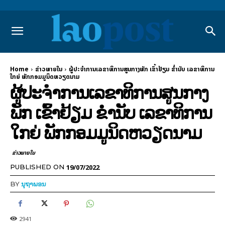
Home
ຂ່າວພາຍ​ໃນ
ຜູ້ປະຈຳການເລຂາທິການສູນກາງພັກ ເຂົ້າຢ້ຽມ ຂ່ຳນັບ ເລຂາທິການ
ໃກຍ່ ພັກກອມມູນິດຫວຽດນາມ
ຜູ້ປະຈຳການເລຂາທິການສູນກາງ
ພັກ ເຂົ້າຢ້ຽມ ຂ່ຳນັບ ເລຂາທິການ
ໃກຍ່ ພັກກອມມູນິດຫວຽດນາມ
ຂ່າວພາຍ​ໃນ
19/07/2022
PUBLISHED ON
BY
ນຸຖາພອນ
2941