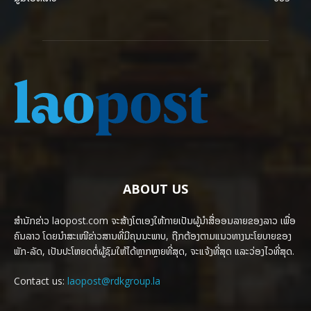
ABOUT US
ສຳນັກຂ່າວ laopost.com ຈະສ້າງໂຕເອງໃຫ້ກາຍເປັນຜູ້ນຳສື່ອອນລາຍຂອງລາວ ເພື່ອ
ຄົນລາວ ໂດຍນຳສະເໜີຂ່າວສານທີ່ມີຄຸນນະພາບ, ຖືກຕ້ອງຕາມແນວທາງນະໂຍບາຍຂອງ
ພັກ-ລັດ, ເປັນປະໂຫຍດຕໍ່ຜູ້ຊົມໃຫ້ໄດ້ຫຼາກຫຼາຍທີ່ສຸດ, ຈະແຈ້ງທີ່ສຸດ ແລະວ່ອງໄວທີ່ສຸດ.
Contact us:
laopost@rdkgroup.la