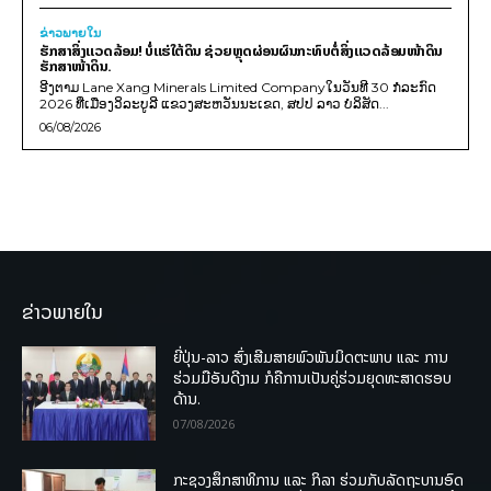
ຂ່າວພາຍ​ໃນ
ຮັກສາສິ່ງແວດລ້ອມ! ບໍ່ແຮ່ໃຕ້ດິນ ຊ່ວຍຫຼຸດຜ່ອນຜົນກະທົບຕໍ່ສິ່ງແວດລ້ອມໜ້າດິນ
ຮັກສາໜ້າດິນ.
ອີງຕາມ Lane Xang Minerals Limited Companyໃນວັນທີ 30 ກໍລະກົດ
2026 ທີ່ເມືອງວິລະບູລີ ແຂວງສະຫວັນນະເຂດ, ສປປ ລາວ ບໍລິສັດ...
06/08/2026
ຂ່າວພາຍໃນ
ຍີ່ປຸ່ນ-ລາວ ສົ່ງເສີມສາຍພົວພັນມິດຕະພາບ ແລະ ການ
ຮ່ວມມືອັນດີງາມ ກໍຄືການເປັນຄູ່ຮ່ວມຍຸດທະສາດຮອບ
ດ້ານ.
07/08/2026
ກະຊວງສຶກສາທິການ ແລະ ກິລາ ຮ່ວມກັບລັດຖະບານອົດ