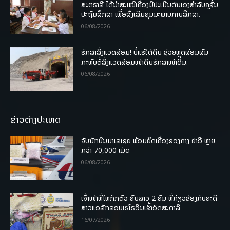
ສະຕຣາລີ ໄດ້ນຳສະເໜີເຄື່ອງມືປະເມີນຕົນເອງສຳລັບຄູຊັ້ນ
ປະຖົມສຶກສາ ເພື່ອສົ່ງເສີມຄຸນນະພາບການສຶກສາ.
06/08/2026
ຮັກສາສິ່ງແວດລ້ອມ! ບໍ່ແຮ່ໃຕ້ດິນ ຊ່ວຍຫຼຸດຜ່ອນຜົນ
ກະທົບຕໍ່ສິ່ງແວດລ້ອມໜ້າດິນຮັກສາໜ້າດິນ.
06/08/2026
ຂ່າວຕ່າງປະເທດ
ຈັບນັກບິນມາເລເຊຍ ພ້ອມຍຶດເຄື່ອງຂອງກາງ ຢາອີ ຫຼາຍ
ກວ່າ 70,000 ເມັດ
06/08/2026
ເຈົ້າໜ້າທີ່ໄທກັກຕົວ ຄົນລາວ 2 ຄົນ ທີ່ກ່ຽວຂ້ອງກັບຄະດີ
ສາວແອລັກລອບເຮໂຣອີນເຂົ້າອົດສະຕາລີ
16/07/2026