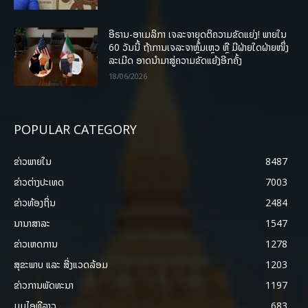
ອີຣານ-ອາເມລິກາ ເຈລະຈາຍຸດຕິຄວາມຂັດແຍ່ງ! ພາຍໃນ
60 ວັນນີ້ ຖ້າການເຈລະຈາຫຼົ້ມເຫຼວ ຫຼື ມີຝ່າຍໃດຝ່າຍໜຶ່ງ
ລະເມີດ ອາດນໍາມາສູ່ຄວາມຂັດແຍ້ງອີກຄັ້ງ
18/06/2026
POPULAR CATEGORY
ຂ່າວພາຍ​ໃນ
8487
ຂ່າວຕ່າງປະເທດ
7003
ຂ່າວທ້ອງຖິ່ນ
2484
ນານາສາລະ
1547
ຂ່າວເຫດການ
1278
ສຸຂະພາບ ແລະ ສີ່ງແວດລ້ອມ
1203
ຂ່າວການພັດທະນາ
1197
ມູມໄອທີລາວ
683