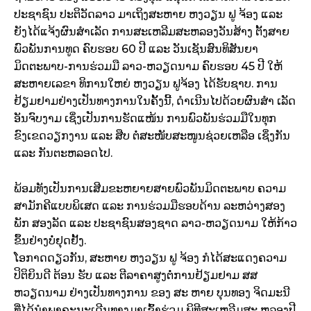
ປະຊາຊົນ ປະຕິວັດລາວ ມາເຖິງສະຫາຍ ຫງວຽນ ຟູ ຈ້ອງ ແລະ
ຍັງໄດ້ແຈ້ງຜົນສຳເລັດ ການສະເຫລີມສະຫລອງວັນສ້າງ ຕັ້ງສາຍ
ພົວພັນການທູດ ຄົບຮອບ 60 ປີ ແລະ ວັນເຊັນສົນທິສັນຍາ
ມິດຕະພາບ-ການຮ່ວມມື ລາວ-ຫວຽດນາມ ຄົບຮອບ 45 ປີ ໃຫ້
ສະຫາຍເລຂາ ທິການໃຫຍ່ ຫງວຽນ ຟູຈ້ອງ ໄດ້ຮັບຊາບ. ການ
ຢ້ຽມຢາມຢ່າງເປັນທາງການໃນຄັ້ງນີ້, ດໍາເນີນໄປດ້ວຍຜົນສຳ ເລັດ
ອັນຈົບງາມ ເຊິ່ງເປັນການຮັດແໜ້ນ ການພົວພັນຮ່ວມມືໃນທຸກ
ຂົງເຂດວຽກງານ ແລະ ສືບ ຕໍ່ສະໜັບສະໜູນຊ່ວຍເຫລືອ ເຊິ່ງກັນ
ແລະ ກັນຕະຫລອດໄປ.
ພ້ອມທັງເປັນການເສີມຂະຫຍາຍສາຍພົວພັນມິດຕະພາບ ຄວາມ
ສາມັກຄີແບບພິເສດ ແລະ ການຮ່ວມມືຮອບດ້ານ ລະຫວ່າງສອງ
ພັກ ສອງລັດ ແລະ ປະຊາຊົນສອງຊາດ ລາວ-ຫວຽດນາມ ໃຫ້ກ້າວ
ຂຶ້ນຢ່າງບໍ່ຢຸດຢັ້ງ.
ໂອກາດດຽວກັນ, ສະຫາຍ ຫງວຽນ ຟູ ຈ້ອງ ກໍໄດ້ສະແດງຄວາມ
ປິຕິຍິນດີ ຕ້ອນ ຮັບ ແລະ ຕີລາຄາສູງຕໍ່ການຢ້ຽມຢາມ ສສ
ຫວຽດນາມ ຢ່າງເປັນທາງການ ຂອງ ສະ ຫາຍ ບຸນທອງ ຈິດມະນີ
ທີ່ໄດ້ນຳພາຄະນະເດີນທາງມາເຂົ້າຮ່ວມ ພິທີສະເຫລີມສະ ຫລອງປີ