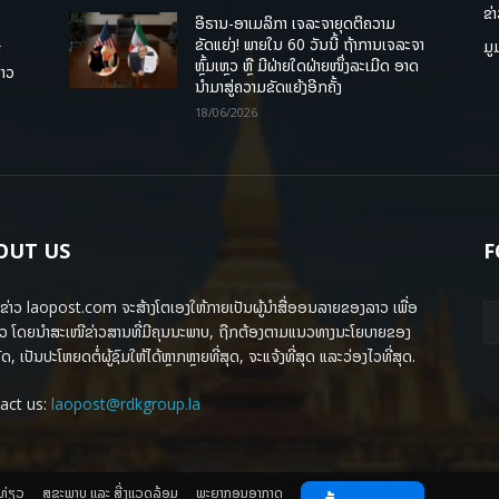
ຂ່
ອີຣານ-ອາເມລິກາ ເຈລະຈາຍຸດຕິຄວາມ
ຂັດແຍ່ງ! ພາຍໃນ 60 ວັນນີ້ ຖ້າການເຈລະຈາ
ມູ
ື
ຫຼົ້ມເຫຼວ ຫຼື ມີຝ່າຍໃດຝ່າຍໜຶ່ງລະເມີດ ອາດ
ລາວ
ນໍາມາສູ່ຄວາມຂັດແຍ້ງອີກຄັ້ງ
18/06/2026
OUT US
F
ຂ່າວ laopost.com ຈະສ້າງໂຕເອງໃຫ້ກາຍເປັນຜູ້ນຳສື່ອອນລາຍຂອງລາວ ເພື່ອ
ວ ໂດຍນຳສະເໜີຂ່າວສານທີ່ມີຄຸນນະພາບ, ຖືກຕ້ອງຕາມແນວທາງນະໂຍບາຍຂອງ
ດ, ເປັນປະໂຫຍດຕໍ່ຜູ້ຊົມໃຫ້ໄດ້ຫຼາກຫຼາຍທີ່ສຸດ, ຈະແຈ້ງທີ່ສຸດ ແລະວ່ອງໄວທີ່ສຸດ.
act us:
laopost@rdkgroup.la
ງທ່ຽວ
ສຸຂະພາບ ແລະ ສີ່ງແວດລ້ອມ
ພະຍາກອນອາກາດ