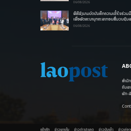
06/08/2026
ພິທີລົງນາມບົດບັນທຶກຄວາມເຂົ້າໃຈຮ່ວມມ
ເພື່ອພັດທະນາບຸກຄະລາກອນສື່ມວນຊົນ
06/08/2026
AB
ສຳນັກ
ຄົນລາ
ພັກ-ລັ
Cont
ໜ້າຫຼັກ
ຂ່າວພາຍ​ໃນ
ຂ່າວຕ່າງປະເທດ
​ຂ່າວບັນເທິງ
​ຂ່າວທ່ອ