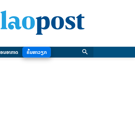
ອນອາກາດ
ຄົ້ນຫາວຽກ