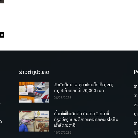
0
ຂ່າວຕ່າງປະເທດ
P
ຈັບນັກບິນມາເລເຊຍ ພ້ອມຍຶດເຄື່ອງຂອງ
ຂ່
ກາງ ຢາອີ ຫຼາຍກວ່າ 70,000 ເມັດ
ຂ່
06/08/2026
.
ຂ່
ເຈົ້າໜ້າທີ່ໄທກັກຕົວ ຄົນລາວ 2 ຄົນ ທີ່
ນາ
ກ່ຽວຂ້ອງກັບຄະດີສາວແອລັກລອບເຮໂຣອີນ
ຸດ
ຂ່
ເຂົ້າອົດສະຕາລີ
ສຸ
16/07/2026