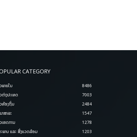
OPULAR CATEGORY
າວພາຍ​ໃນ
8486
າວຕ່າງປະເທດ
7003
າວທ້ອງຖິ່ນ
2484
ນາສາລະ
1547
າວເຫດການ
1278
ຂະພາບ ແລະ ສີ່ງແວດລ້ອມ
1203