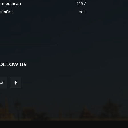
າວການພັດທະນາ
1197
ມໄອທີລາວ
683
OLLOW US