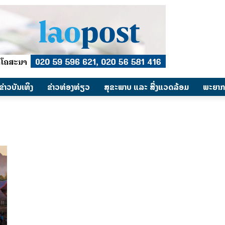
​ຂ່າວບັນເທິງ
​ຂ່າວທ່ອງທ່ຽວ
ສຸຂະພາບ ແລະ ສີ່ງແວດລ້ອມ
ພະຍາກ