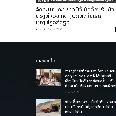
ຂ່າວພາຍ​ໃນ
ລັດຖະບານ ອະນຸຍາດ ໃຫ້ເປີດຕ້ອນຮັບນັກ
ທ່ອງທ່ຽວຈາກຕ່າງປະເທດ ໃນເຂດ
ທ່ອງທ່ຽວສີຂຽວ
ມົນລະດີ
-
17/12/2021
ຂ່າວພາຍໃນ
ກະຊວງສຶກສາທິການ ແລະ ກິລາ ຮ່ວມກັບ
ລັດຖະບານອົດສະຕຣາລີ ໄດ້ນຳສະເໜີ
ເຄື່ອງມືປະເມີນຕົນເອງສຳລັບຄູຊັ້ນປະຖົມ
ສຶກສາ ເພື່ອສົ່ງເສີມຄຸນນະພາບການສຶກສາ
06/08/2026
ຮັກສາສິ່ງແວດລ້ອມ! ບໍ່ແຮ່ໃຕ້ດິນ ຊ່ວຍຫຼ
ຜ່ອນຜົນກະທົບຕໍ່ສິ່ງແວດລ້ອມໜ້າດິນ
ຮັກສາໜ້າດິນ.