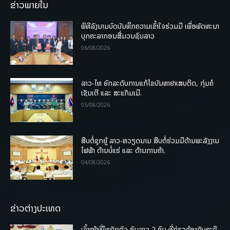
ຂ່າວພາຍໃນ
ພິທີລົງນາມບົດບັນທຶກຄວາມເຂົ້າໃຈຮ່ວມມື ເພື່ອພັດທະນາ
ບຸກຄະລາກອນສື່ມວນຊົນລາວ
06/08/2026
ລາວ-ໄທ ຍົກລະດັບການແກ້ໄຂບັນຫາຢາເສບຕິດ, ກຸ່ມຄໍ
ເຊັນເຕີ ແລະ ສະແກັມເມີ.
05/08/2026
ສືບຕໍ່ຊຸກຍູ້ ລາວ-ຫວຽດນາມ ສືບຕໍ່ຮ່ວມມືດ້ານພະລັງງານ
ໄຟຟ້າ ດ້ານບໍ່ແຮ່ ແລະ ດ້ານການຄ້າ.
04/08/2026
ຂ່າວຕ່າງປະເທດ
ເຈົ້າໜ້າທີ່ໄທກັກຕົວ ຄົນລາວ 2 ຄົນ ທີ່ກ່ຽວຂ້ອງກັບຄະດີ