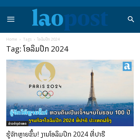
Home
Tags
ໂອລິມປິກ 2024
Tag: ໂອລິມປິກ 2024
ຂ່າວຕ່າງປະເທດ
ຮູ້ຈັກຫຼາຍຂຶ້ນ! ງານໂອລິມປິກ 2024 ທີ່ປາຣີ