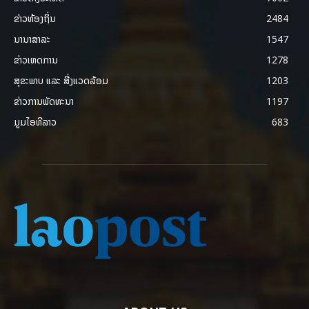
ຂ່າວທ້ອງຖິ່ນ
2484
ນານາສາລະ
1547
ຂ່າວເຫດການ
1278
ສຸຂະພາບ ແລະ ສີ່ງແວດລ້ອມ
1203
ຂ່າວການພັດທະນາ
1197
ມູມໄອທີລາວ
683