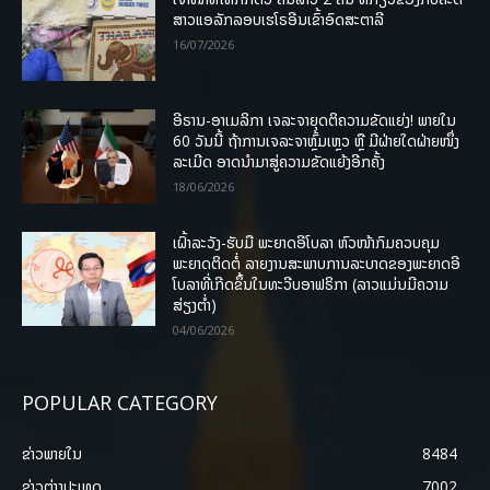
ສາວແອລັກລອບເຮໂຣອີນເຂົ້າອົດສະຕາລີ
16/07/2026
ອີຣານ-ອາເມລິກາ ເຈລະຈາຍຸດຕິຄວາມຂັດແຍ່ງ! ພາຍໃນ
60 ວັນນີ້ ຖ້າການເຈລະຈາຫຼົ້ມເຫຼວ ຫຼື ມີຝ່າຍໃດຝ່າຍໜຶ່ງ
ລະເມີດ ອາດນໍາມາສູ່ຄວາມຂັດແຍ້ງອີກຄັ້ງ
18/06/2026
ເຝົ້າລະວັງ-ຮັບມື ພະຍາດອີໂບລາ ຫົວໜ້າກົມຄວບຄຸມ
ພະຍາດຕິດຕໍ່ ລາຍງານສະພາບການລະບາດຂອງພະຍາດອີ
ໂບລາທີ່ເກີດຂຶ້ນໃນທະວີບອາຟຣິກາ (ລາວແມ່ນມີຄວາມ
ສ່ຽງຕໍ່າ)
04/06/2026
POPULAR CATEGORY
ຂ່າວພາຍ​ໃນ
8484
ຂ່າວຕ່າງປະເທດ
7002