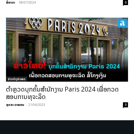
ພິຍາດາ
-
08/07/2024
0
ຂ່າວຕ່າງປະເທດ
ຕຳຫຼວດບຸກຄົ້ນສຳນັກງານ Paris 2024 ເພື່ອກວດ
ສອບການທຸຈະລິດ
ສຸກສະດາພອນ
-
21/06/2023
0