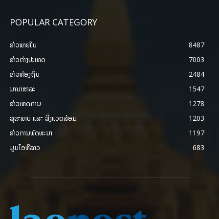
POPULAR CATEGORY
ຂ່າວພາຍ​ໃນ
8487
ຂ່າວຕ່າງປະເທດ
7003
ຂ່າວທ້ອງຖິ່ນ
2484
ນານາສາລະ
1547
ຂ່າວເຫດການ
1278
ສຸຂະພາບ ແລະ ສີ່ງແວດລ້ອມ
1203
ຂ່າວການພັດທະນາ
1197
ມູມໄອທີລາວ
683