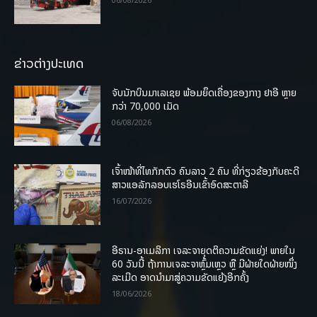
ຂ່າວຕ່າງປະເທດ
ຈັບນັກບິນມາເລເຊຍ ພ້ອມຍຶດເຄື່ອງຂອງກາງ ຢາອີ ຫຼາຍ
ກວ່າ 70,000 ເມັດ
06/08/2026
ເຈົ້າໜ້າທີ່ໄທກັກຕົວ ຄົນລາວ 2 ຄົນ ທີ່ກ່ຽວຂ້ອງກັບຄະດີ
ສາວແອລັກລອບເຮໂຣອີນເຂົ້າອົດສະຕາລີ
16/07/2026
ອີຣານ-ອາເມລິກາ ເຈລະຈາຍຸດຕິຄວາມຂັດແຍ່ງ! ພາຍໃນ
60 ວັນນີ້ ຖ້າການເຈລະຈາຫຼົ້ມເຫຼວ ຫຼື ມີຝ່າຍໃດຝ່າຍໜຶ່ງ
ລະເມີດ ອາດນໍາມາສູ່ຄວາມຂັດແຍ້ງອີກຄັ້ງ
18/06/2026