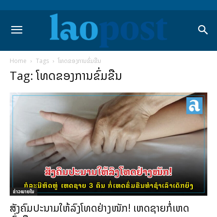
Home
Tags
ໂທດຂອງການຂົ່ມຂືນ
Tag: ໂທດຂອງການຂົ່ມຂືນ
ຂ່າວພາຍ​ໃນ
ສັງຄົມປະນາມໃຫ້ລົງໂທດຢ່າງໜັກ! ເຫດຊາຍກໍ່ເຫດ