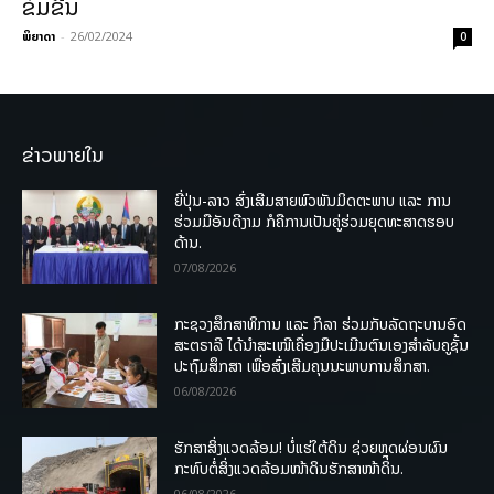
ຂົ່ມຂືນ
ພິຍາດາ
-
26/02/2024
0
ຂ່າວພາຍໃນ
ຍີ່ປຸ່ນ-ລາວ ສົ່ງເສີມສາຍພົວພັນມິດຕະພາບ ແລະ ການ
ຮ່ວມມືອັນດີງາມ ກໍຄືການເປັນຄູ່ຮ່ວມຍຸດທະສາດຮອບ
ດ້ານ.
07/08/2026
ກະຊວງສຶກສາທິການ ແລະ ກິລາ ຮ່ວມກັບລັດຖະບານອົດ
ສະຕຣາລີ ໄດ້ນຳສະເໜີເຄື່ອງມືປະເມີນຕົນເອງສຳລັບຄູຊັ້ນ
ປະຖົມສຶກສາ ເພື່ອສົ່ງເສີມຄຸນນະພາບການສຶກສາ.
06/08/2026
ຮັກສາສິ່ງແວດລ້ອມ! ບໍ່ແຮ່ໃຕ້ດິນ ຊ່ວຍຫຼຸດຜ່ອນຜົນ
ກະທົບຕໍ່ສິ່ງແວດລ້ອມໜ້າດິນຮັກສາໜ້າດິນ.
06/08/2026