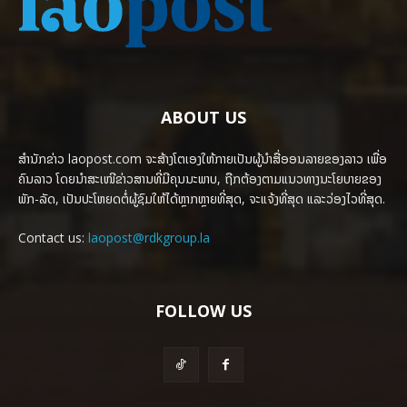
ABOUT US
ສຳນັກຂ່າວ laopost.com ຈະສ້າງໂຕເອງໃຫ້ກາຍເປັນຜູ້ນຳສື່ອອນລາຍຂອງລາວ ເພື່ອ
ຄົນລາວ ໂດຍນຳສະເໜີຂ່າວສານທີ່ມີຄຸນນະພາບ, ຖືກຕ້ອງຕາມແນວທາງນະໂຍບາຍຂອງ
ພັກ-ລັດ, ເປັນປະໂຫຍດຕໍ່ຜູ້ຊົມໃຫ້ໄດ້ຫຼາກຫຼາຍທີ່ສຸດ, ຈະແຈ້ງທີ່ສຸດ ແລະວ່ອງໄວທີ່ສຸດ.
Contact us:
laopost@rdkgroup.la
FOLLOW US