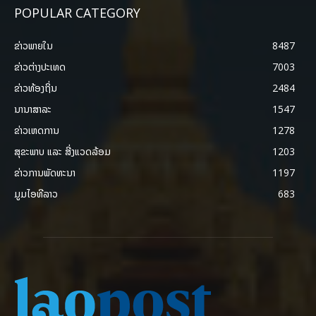
POPULAR CATEGORY
ຂ່າວພາຍ​ໃນ
8487
ຂ່າວຕ່າງປະເທດ
7003
ຂ່າວທ້ອງຖິ່ນ
2484
ນານາສາລະ
1547
ຂ່າວເຫດການ
1278
ສຸຂະພາບ ແລະ ສີ່ງແວດລ້ອມ
1203
ຂ່າວການພັດທະນາ
1197
ມູມໄອທີລາວ
683