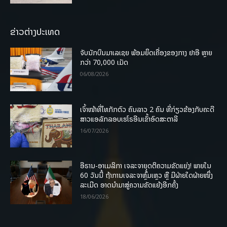
ຂ່າວຕ່າງປະເທດ
ຈັບນັກບິນມາເລເຊຍ ພ້ອມຍຶດເຄື່ອງຂອງກາງ ຢາອີ ຫຼາຍ
ກວ່າ 70,000 ເມັດ
06/08/2026
ເຈົ້າໜ້າທີ່ໄທກັກຕົວ ຄົນລາວ 2 ຄົນ ທີ່ກ່ຽວຂ້ອງກັບຄະດີ
ສາວແອລັກລອບເຮໂຣອີນເຂົ້າອົດສະຕາລີ
16/07/2026
ອີຣານ-ອາເມລິກາ ເຈລະຈາຍຸດຕິຄວາມຂັດແຍ່ງ! ພາຍໃນ
60 ວັນນີ້ ຖ້າການເຈລະຈາຫຼົ້ມເຫຼວ ຫຼື ມີຝ່າຍໃດຝ່າຍໜຶ່ງ
ລະເມີດ ອາດນໍາມາສູ່ຄວາມຂັດແຍ້ງອີກຄັ້ງ
18/06/2026