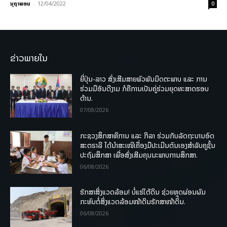
ນຸຖາພອນ
-
12/04/2022
0
ຂ່າວພາຍໃນ
ຍີ່ປຸ່ນ-ລາວ ສົ່ງເສີມສາຍພົວພັນມິດຕະພາບ ແລະ ການ
ຮ່ວມມືອັນດີງາມ ກໍຄືການເປັນຄູ່ຮ່ວມຍຸດທະສາດຮອບ
ດ້ານ.
07/08/2026
ກະຊວງສຶກສາທິການ ແລະ ກິລາ ຮ່ວມກັບລັດຖະບານອົດ
ສະຕຣາລີ ໄດ້ນຳສະເໜີເຄື່ອງມືປະເມີນຕົນເອງສຳລັບຄູຊັ້ນ
ປະຖົມສຶກສາ ເພື່ອສົ່ງເສີມຄຸນນະພາບການສຶກສາ.
06/08/2026
ຮັກສາສິ່ງແວດລ້ອມ! ບໍ່ແຮ່ໃຕ້ດິນ ຊ່ວຍຫຼຸດຜ່ອນຜົນ
ກະທົບຕໍ່ສິ່ງແວດລ້ອມໜ້າດິນຮັກສາໜ້າດິນ.
06/08/2026