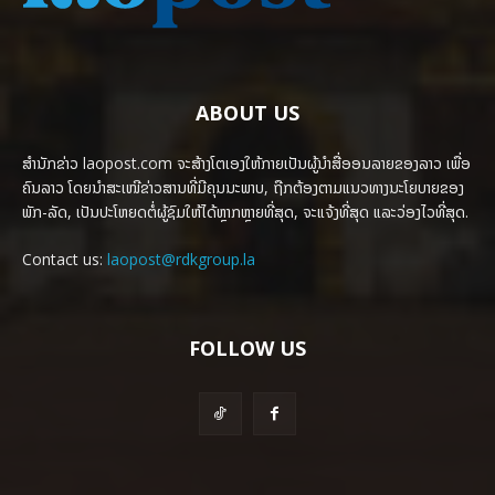
ABOUT US
ສຳນັກຂ່າວ laopost.com ຈະສ້າງໂຕເອງໃຫ້ກາຍເປັນຜູ້ນຳສື່ອອນລາຍຂອງລາວ ເພື່ອ
ຄົນລາວ ໂດຍນຳສະເໜີຂ່າວສານທີ່ມີຄຸນນະພາບ, ຖືກຕ້ອງຕາມແນວທາງນະໂຍບາຍຂອງ
ພັກ-ລັດ, ເປັນປະໂຫຍດຕໍ່ຜູ້ຊົມໃຫ້ໄດ້ຫຼາກຫຼາຍທີ່ສຸດ, ຈະແຈ້ງທີ່ສຸດ ແລະວ່ອງໄວທີ່ສຸດ.
Contact us:
laopost@rdkgroup.la
FOLLOW US