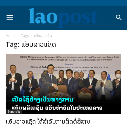
Home
Tags
ແອັບລາວແຊັດ
Tag: ແອັບລາວແຊັດ
ຂ່າວພາຍ​ໃນ
ແອັບລາວແຊັດ ໃຊ້ສຳລັບການຕິດຕໍ່ສື່ສານ