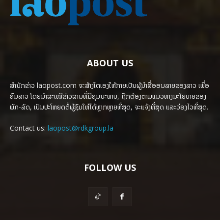
ABOUT US
ສຳນັກຂ່າວ laopost.com ຈະສ້າງໂຕເອງໃຫ້ກາຍເປັນຜູ້ນຳສື່ອອນລາຍຂອງລາວ ເພື່ອ
ຄົນລາວ ໂດຍນຳສະເໜີຂ່າວສານທີ່ມີຄຸນນະພາບ, ຖືກຕ້ອງຕາມແນວທາງນະໂຍບາຍຂອງ
ພັກ-ລັດ, ເປັນປະໂຫຍດຕໍ່ຜູ້ຊົມໃຫ້ໄດ້ຫຼາກຫຼາຍທີ່ສຸດ, ຈະແຈ້ງທີ່ສຸດ ແລະວ່ອງໄວທີ່ສຸດ.
Contact us:
laopost@rdkgroup.la
FOLLOW US