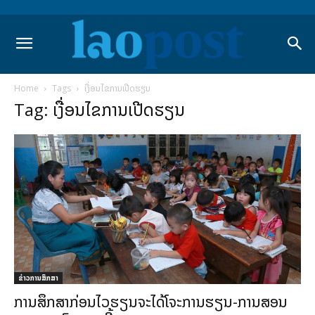
Home
Tags
ເງື່ອນໄຂການເປີດຮຽນ
Tag: ເງື່ອນໄຂການເປີດຮຽນ
ຂ່າວການສຶກສາ
ການສຶກສາກ່ອນໄວຮຽນຈະໄດ້ໂຈະການຮຽນ-ການສອນ