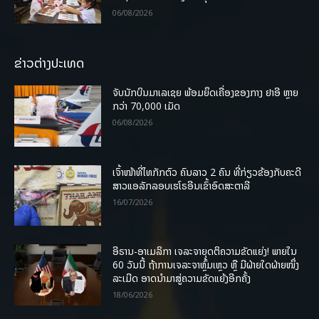
06/08/2026
ຂ່າວຕ່າງປະເທດ
ຈັບນັກບິນມາເລເຊຍ ພ້ອມຍຶດເຄື່ອງຂອງກາງ ຢາອີ ຫຼາຍ
ກວ່າ 70,000 ເມັດ
06/08/2026
ເຈົ້າໜ້າທີ່ໄທກັກຕົວ ຄົນລາວ 2 ຄົນ ທີ່ກ່ຽວຂ້ອງກັບຄະດີ
ສາວແອລັກລອບເຮໂຣອີນເຂົ້າອົດສະຕາລີ
16/07/2026
ອີຣານ-ອາເມລິກາ ເຈລະຈາຍຸດຕິຄວາມຂັດແຍ່ງ! ພາຍໃນ
60 ວັນນີ້ ຖ້າການເຈລະຈາຫຼົ້ມເຫຼວ ຫຼື ມີຝ່າຍໃດຝ່າຍໜຶ່ງ
ລະເມີດ ອາດນໍາມາສູ່ຄວາມຂັດແຍ້ງອີກຄັ້ງ
18/06/2026