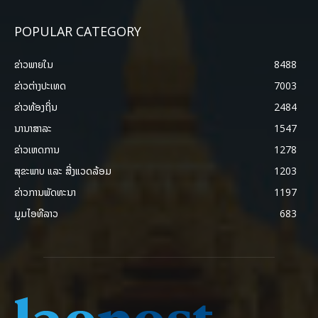
POPULAR CATEGORY
ຂ່າວພາຍ​ໃນ
8488
ຂ່າວຕ່າງປະເທດ
7003
ຂ່າວທ້ອງຖິ່ນ
2484
ນານາສາລະ
1547
ຂ່າວເຫດການ
1278
ສຸຂະພາບ ແລະ ສີ່ງແວດລ້ອມ
1203
ຂ່າວການພັດທະນາ
1197
ມູມໄອທີລາວ
683