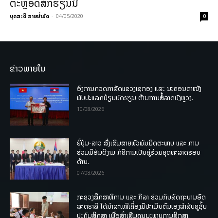
ຕະຫຼອດສົກຮຽນນີ້
ບຸດສະດີ ສາຍນ້ຳມັດ
-
04/05/2020
0
ຂ່າວພາຍໃນ
ອົງການກວດກາລັດແຂວງເຊກອງ ແລະ ນະຄອນດາໜັງ
ພົບປະແລກປ່ຽນບົດຮຽນ ຕ້ານການສໍ້ລາດບັງຫຼວງ.
10/08/2026
ຍີ່ປຸ່ນ-ລາວ ສົ່ງເສີມສາຍພົວພັນມິດຕະພາບ ແລະ ການ
ຮ່ວມມືອັນດີງາມ ກໍຄືການເປັນຄູ່ຮ່ວມຍຸດທະສາດຮອບ
ດ້ານ.
07/08/2026
ກະຊວງສຶກສາທິການ ແລະ ກິລາ ຮ່ວມກັບລັດຖະບານອົດ
ສະຕຣາລີ ໄດ້ນຳສະເໜີເຄື່ອງມືປະເມີນຕົນເອງສຳລັບຄູຊັ້ນ
ປະຖົມສຶກສາ ເພື່ອສົ່ງເສີມຄຸນນະພາບການສຶກສາ.