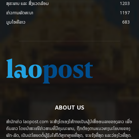
ສຸຂະພາບ ແລະ ສີ່ງແວດລ້ອມ
1203
ຂ່າວການພັດທະນາ
1197
ມູມໄອທີລາວ
683
ABOUT US
ສຳນັກຂ່າວ laopost.com ຈະສ້າງໂຕເອງໃຫ້ກາຍເປັນຜູ້ນຳສື່ອອນລາຍຂອງລາວ ເພື່ອ
ຄົນລາວ ໂດຍນຳສະເໜີຂ່າວສານທີ່ມີຄຸນນະພາບ, ຖືກຕ້ອງຕາມແນວທາງນະໂຍບາຍຂອງ
ພັກ-ລັດ, ເປັນປະໂຫຍດຕໍ່ຜູ້ຊົມໃຫ້ໄດ້ຫຼາກຫຼາຍທີ່ສຸດ, ຈະແຈ້ງທີ່ສຸດ ແລະວ່ອງໄວທີ່ສຸດ.