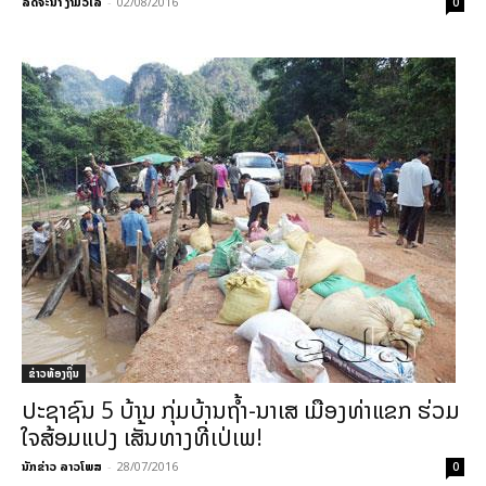
ລິດຈະນາ ງາມວິໄລ
-
02/08/2016
0
ຂ່າວທ້ອງຖິ່ນ
ປະຊາຊົນ 5 ບ້ານ ກຸ່ມບ້ານຖ້ຳ-ນາເສ ເມືອງທ່າແຂກ ຮ່ວມ
ໃຈສ້ອມແປງ ເສັ້ນທາງທີ່ເປ່ເພ!
ນັກຂ່າວ ລາວໂພສ
-
28/07/2016
0