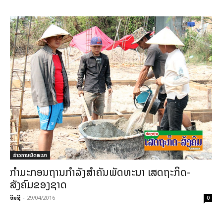
ຂ່າວການພັດທະນາ
ກຳມະກອນ​ຖານ​ກຳລັງ​ສຳຄັນ​ພັດທະນາ ເສດຖະກິດ-
ສັງຄົມ​ຂອງ​ຊາດ
ອິນຊີ
-
29/04/2016
0