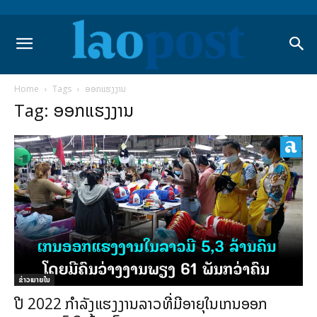
Home
Tags
ອອກແຮງງານ
Tag: ອອກແຮງງານ
ຂ່າວພາຍ​ໃນ
ປີ 2022 ກຳລັງແຮງງານລາວທີ່ມີອາຍຸໃນເກນອອກ