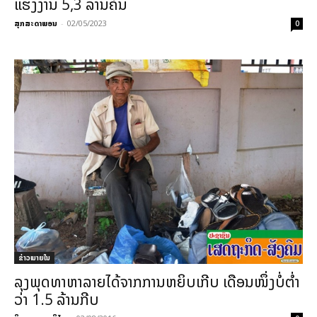
ແຮງງານ 5,3 ລ້ານຄົນ
ສຸກສະດາພອນ
-
02/05/2023
0
ຂ່າວພາຍ​ໃນ
ລຸງພຸດທາຫາລາຍໄດ້ຈາກການຫຍິບເກີບ ເດືອນໜຶ່ງບໍ່ຕ່ຳ
ວ່າ 1.5 ລ້ານກີບ