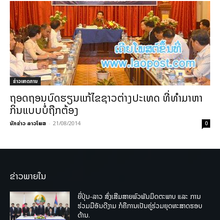
ຂ່າວເຫດການ
ຖອດຖອນບົດຮຽນແກ້ໄຂຊາວຕ່າງປະເທດ ທີ່ທຳມາຫາ
ກິນແບບບໍ່ຖືກຕ້ອງ
ນັກຂ່າວ ລາວໂພສ
-
21/08/2014
0
ຂ່າວພາຍໃນ
ຍີ່ປຸ່ນ-ລາວ ສົ່ງເສີມສາຍພົວພັນມິດຕະພາບ ແລະ ການ
ຮ່ວມມືອັນດີງາມ ກໍຄືການເປັນຄູ່ຮ່ວມຍຸດທະສາດຮອບ
ດ້ານ.