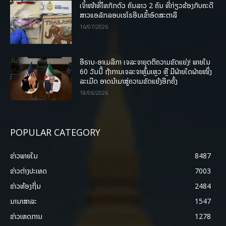
ເຈົ້າໜ້າທີ່ໄທກັກຕົວ ຄົນລາວ 2 ຄົນ ທີ່ກ່ຽວຂ້ອງກັບຄະດີ
ສາວແອລັກລອບເຮໂຣອີນເຂົ້າອົດສະຕາລີ
16/07/2026
ອີຣານ-ອາເມລິກາ ເຈລະຈາຍຸດຕິຄວາມຂັດແຍ່ງ! ພາຍໃນ
60 ວັນນີ້ ຖ້າການເຈລະຈາຫຼົ້ມເຫຼວ ຫຼື ມີຝ່າຍໃດຝ່າຍໜຶ່ງ
ລະເມີດ ອາດນໍາມາສູ່ຄວາມຂັດແຍ້ງອີກຄັ້ງ
18/06/2026
POPULAR CATEGORY
ຂ່າວພາຍ​ໃນ
8487
ຂ່າວຕ່າງປະເທດ
7003
ຂ່າວທ້ອງຖິ່ນ
2484
ນານາສາລະ
1547
ຂ່າວເຫດການ
1278