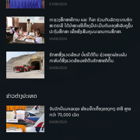
07/08/2026
ກະຊວງສຶກສາທິການ ແລະ ກິລາ ຮ່ວມກັບລັດຖະບານອົດ
ສະຕຣາລີ ໄດ້ນຳສະເໜີເຄື່ອງມືປະເມີນຕົນເອງສຳລັບຄູຊັ້ນ
ປະຖົມສຶກສາ ເພື່ອສົ່ງເສີມຄຸນນະພາບການສຶກສາ.
06/08/2026
ຮັກສາສິ່ງແວດລ້ອມ! ບໍ່ແຮ່ໃຕ້ດິນ ຊ່ວຍຫຼຸດຜ່ອນຜົນ
ກະທົບຕໍ່ສິ່ງແວດລ້ອມໜ້າດິນຮັກສາໜ້າດິນ.
06/08/2026
ຂ່າວຕ່າງປະເທດ
ຈັບນັກບິນມາເລເຊຍ ພ້ອມຍຶດເຄື່ອງຂອງກາງ ຢາອີ ຫຼາຍ
ກວ່າ 70,000 ເມັດ
06/08/2026