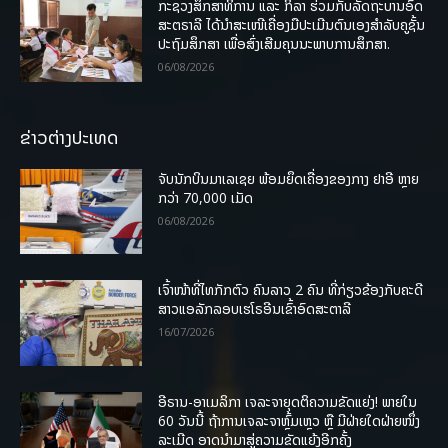
ກະຊວງສຶກສາທິການ ແລະ ກິລາ ຮ່ວມກັບລັດຖະບານອົດ
ສະຕຣາລີ ໄດ້ນຳສະເໜີເຄື່ອງມືປະເມີນຕົນເອງສຳລັບຄູຊັ້ນ
ປະຖົມສຶກສາ ເພື່ອສົ່ງເສີມຄຸນນະພາບການສຶກສາ.
06/08/2026
ຂ່າວຕ່າງປະເທດ
ຈັບນັກບິນມາເລເຊຍ ພ້ອມຍຶດເຄື່ອງຂອງກາງ ຢາອີ ຫຼາຍ
ກວ່າ 70,000 ເມັດ
06/08/2026
ເຈົ້າໜ້າທີ່ໄທກັກຕົວ ຄົນລາວ 2 ຄົນ ທີ່ກ່ຽວຂ້ອງກັບຄະດີ
ສາວແອລັກລອບເຮໂຣອີນເຂົ້າອົດສະຕາລີ
16/07/2026
ອີຣານ-ອາເມລິກາ ເຈລະຈາຍຸດຕິຄວາມຂັດແຍ່ງ! ພາຍໃນ
60 ວັນນີ້ ຖ້າການເຈລະຈາຫຼົ້ມເຫຼວ ຫຼື ມີຝ່າຍໃດຝ່າຍໜຶ່ງ
ລະເມີດ ອາດນໍາມາສູ່ຄວາມຂັດແຍ້ງອີກຄັ້ງ