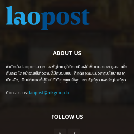
ABOUT US
ສຳນັກຂ່າວ laopost.com ຈະສ້າງໂຕເອງໃຫ້ກາຍເປັນຜູ້ນຳສື່ອອນລາຍຂອງລາວ ເພື່ອ
ຄົນລາວ ໂດຍນຳສະເໜີຂ່າວສານທີ່ມີຄຸນນະພາບ, ຖືກຕ້ອງຕາມແນວທາງນະໂຍບາຍຂອງ
ພັກ-ລັດ, ເປັນປະໂຫຍດຕໍ່ຜູ້ຊົມໃຫ້ໄດ້ຫຼາກຫຼາຍທີ່ສຸດ, ຈະແຈ້ງທີ່ສຸດ ແລະວ່ອງໄວທີ່ສຸດ.
Contact us:
laopost@rdkgroup.la
FOLLOW US