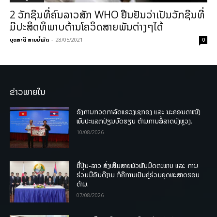
2 ວັກຊີນທີ່ຄົນລາວສັກ WHO ຢືນຢັນວ່າເປັນວັກຊີນທີ່
ມີປະສິດທິພາບຕ້ານໂຄວິດສາຍພັນຕ່າງໆໄດ້
ບຸດສະດີ ສາຍນ້ຳມັດ
-
28/05/2021
0
ຂ່າວພາຍໃນ
ອົງການກວດກາລັດແຂວງເຊກອງ ແລະ ນະຄອນດາໜັງ
ພົບປະແລກປ່ຽນບົດຮຽນ ຕ້ານການສໍ້ລາດບັງຫຼວງ.
10/08/2026
ຍີ່ປຸ່ນ-ລາວ ສົ່ງເສີມສາຍພົວພັນມິດຕະພາບ ແລະ ການ
ຮ່ວມມືອັນດີງາມ ກໍຄືການເປັນຄູ່ຮ່ວມຍຸດທະສາດຮອບ
ດ້ານ.
07/08/2026