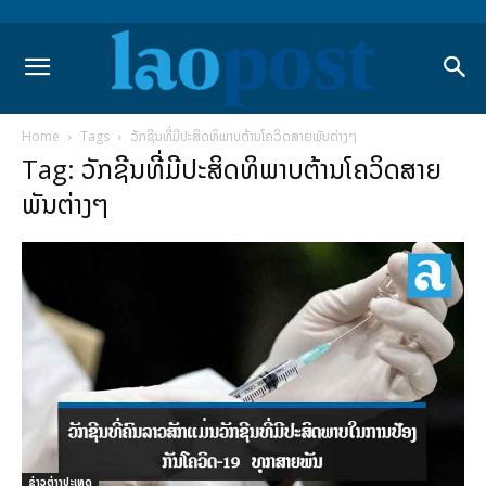
Home
Tags
ວັກຊີນທີ່ມີປະສິດທິພາບຕ້ານໂຄວິດສາຍພັນຕ່າງໆ
Tag: ວັກຊີນທີ່ມີປະສິດທິພາບຕ້ານໂຄວິດສາຍ
ພັນຕ່າງໆ
ຂ່າວຕ່າງປະເທດ