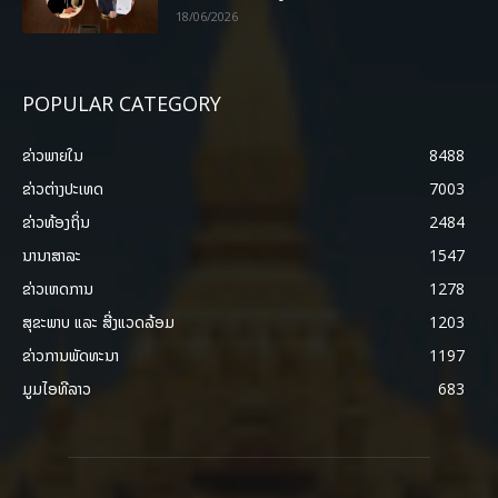
18/06/2026
POPULAR CATEGORY
ຂ່າວພາຍ​ໃນ
8488
ຂ່າວຕ່າງປະເທດ
7003
ຂ່າວທ້ອງຖິ່ນ
2484
ນານາສາລະ
1547
ຂ່າວເຫດການ
1278
ສຸຂະພາບ ແລະ ສີ່ງແວດລ້ອມ
1203
ຂ່າວການພັດທະນາ
1197
ມູມໄອທີລາວ
683