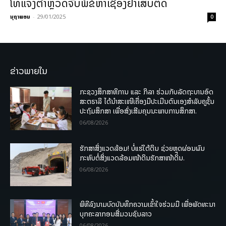
ໂທແຈ້ງຕຳຫຼວດຈັບພໍ່ຂໍ້ຫາເຊື່ອງຢາເສບຕິດ
ນຸຖາພອນ
-
29/01/2025
0
ຂ່າວພາຍໃນ
ກະຊວງສຶກສາທິການ ແລະ ກິລາ ຮ່ວມກັບລັດຖະບານອົດ
ສະຕຣາລີ ໄດ້ນຳສະເໜີເຄື່ອງມືປະເມີນຕົນເອງສຳລັບຄູຊັ້ນ
ປະຖົມສຶກສາ ເພື່ອສົ່ງເສີມຄຸນນະພາບການສຶກສາ.
06/08/2026
ຮັກສາສິ່ງແວດລ້ອມ! ບໍ່ແຮ່ໃຕ້ດິນ ຊ່ວຍຫຼຸດຜ່ອນຜົນ
ກະທົບຕໍ່ສິ່ງແວດລ້ອມໜ້າດິນຮັກສາໜ້າດິນ.
06/08/2026
ພິທີລົງນາມບົດບັນທຶກຄວາມເຂົ້າໃຈຮ່ວມມື ເພື່ອພັດທະນາ
ບຸກຄະລາກອນສື່ມວນຊົນລາວ
06/08/2026