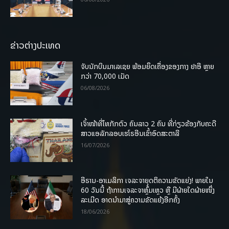
ຂ່າວຕ່າງປະເທດ
ຈັບນັກບິນມາເລເຊຍ ພ້ອມຍຶດເຄື່ອງຂອງກາງ ຢາອີ ຫຼາຍ
ກວ່າ 70,000 ເມັດ
06/08/2026
ເຈົ້າໜ້າທີ່ໄທກັກຕົວ ຄົນລາວ 2 ຄົນ ທີ່ກ່ຽວຂ້ອງກັບຄະດີ
ສາວແອລັກລອບເຮໂຣອີນເຂົ້າອົດສະຕາລີ
16/07/2026
ອີຣານ-ອາເມລິກາ ເຈລະຈາຍຸດຕິຄວາມຂັດແຍ່ງ! ພາຍໃນ
60 ວັນນີ້ ຖ້າການເຈລະຈາຫຼົ້ມເຫຼວ ຫຼື ມີຝ່າຍໃດຝ່າຍໜຶ່ງ
ລະເມີດ ອາດນໍາມາສູ່ຄວາມຂັດແຍ້ງອີກຄັ້ງ
18/06/2026