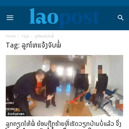
Home
Tags
ລູກໂທແຈ້ງຈັບພໍ່
Tag: ລູກໂທແຈ້ງຈັບພໍ່
ຂ່າວຕ່າງປະເທດ
ລູກຄຽດໃຫ້ພໍ່ ຍ້ອນຖືກຮ້າຍທີ່ເຮັດວຽກບ້ານບໍ່ແລ້ວ ຈຶ່ງ