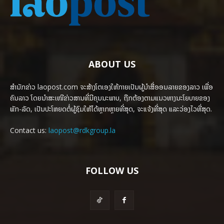
ABOUT US
ສຳນັກຂ່າວ laopost.com ຈະສ້າງໂຕເອງໃຫ້ກາຍເປັນຜູ້ນຳສື່ອອນລາຍຂອງລາວ ເພື່ອ
ຄົນລາວ ໂດຍນຳສະເໜີຂ່າວສານທີ່ມີຄຸນນະພາບ, ຖືກຕ້ອງຕາມແນວທາງນະໂຍບາຍຂອງ
ພັກ-ລັດ, ເປັນປະໂຫຍດຕໍ່ຜູ້ຊົມໃຫ້ໄດ້ຫຼາກຫຼາຍທີ່ສຸດ, ຈະແຈ້ງທີ່ສຸດ ແລະວ່ອງໄວທີ່ສຸດ.
Contact us:
laopost@rdkgroup.la
FOLLOW US