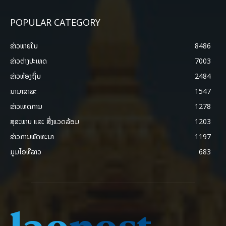
POPULAR CATEGORY
ຂ່າວພາຍ​ໃນ
8486
ຂ່າວຕ່າງປະເທດ
7003
ຂ່າວທ້ອງຖິ່ນ
2484
ນານາສາລະ
1547
ຂ່າວເຫດການ
1278
ສຸຂະພາບ ແລະ ສີ່ງແວດລ້ອມ
1203
ຂ່າວການພັດທະນາ
1197
ມູມໄອທີລາວ
683