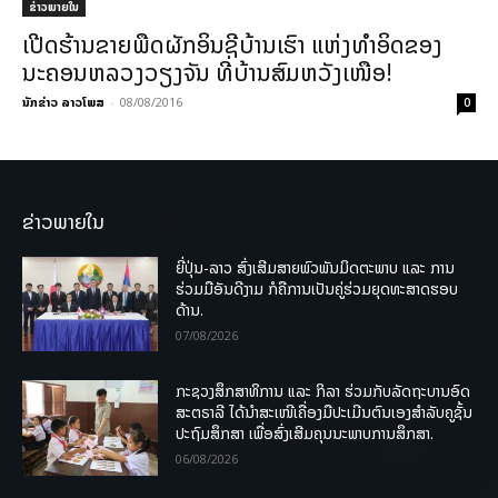
ຂ່າວພາຍ​ໃນ
ເປີດຮ້ານຂາຍພືດຜັກອິນຊີບ້ານເຮົາ ແຫ່ງທໍາອິດຂອງ
ນະຄອນຫລວງວຽງຈັນ ທີ່ບ້ານສົມຫວັງເໜືອ!
ນັກຂ່າວ ລາວໂພສ
-
08/08/2016
0
ຂ່າວພາຍໃນ
ຍີ່ປຸ່ນ-ລາວ ສົ່ງເສີມສາຍພົວພັນມິດຕະພາບ ແລະ ການ
ຮ່ວມມືອັນດີງາມ ກໍຄືການເປັນຄູ່ຮ່ວມຍຸດທະສາດຮອບ
ດ້ານ.
07/08/2026
ກະຊວງສຶກສາທິການ ແລະ ກິລາ ຮ່ວມກັບລັດຖະບານອົດ
ສະຕຣາລີ ໄດ້ນຳສະເໜີເຄື່ອງມືປະເມີນຕົນເອງສຳລັບຄູຊັ້ນ
ປະຖົມສຶກສາ ເພື່ອສົ່ງເສີມຄຸນນະພາບການສຶກສາ.
06/08/2026