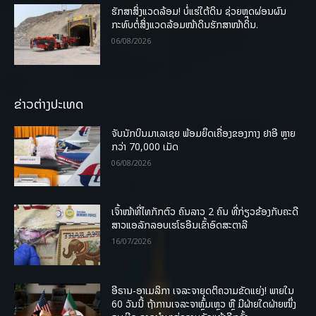
ຮັກສາສິ່ງແວດລ້ອມ! ບໍ່ແຮ່ໃຕ້ດິນ ຊ່ວຍຫຼຸດຜ່ອນຜົນ
ກະທົບຕໍ່ສິ່ງແວດລ້ອມໜ້າດິນຮັກສາໜ້າດິນ.
06/08/2026
ຂ່າວຕ່າງປະເທດ
ຈັບນັກບິນມາເລເຊຍ ພ້ອມຍຶດເຄື່ອງຂອງກາງ ຢາອີ ຫຼາຍ
ກວ່າ 70,000 ເມັດ
06/08/2026
ເຈົ້າໜ້າທີ່ໄທກັກຕົວ ຄົນລາວ 2 ຄົນ ທີ່ກ່ຽວຂ້ອງກັບຄະດີ
ສາວແອລັກລອບເຮໂຣອີນເຂົ້າອົດສະຕາລີ
16/07/2026
ອີຣານ-ອາເມລິກາ ເຈລະຈາຍຸດຕິຄວາມຂັດແຍ່ງ! ພາຍໃນ
60 ວັນນີ້ ຖ້າການເຈລະຈາຫຼົ້ມເຫຼວ ຫຼື ມີຝ່າຍໃດຝ່າຍໜຶ່ງ