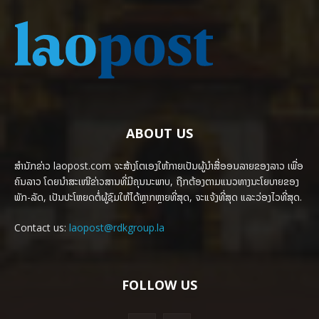
ABOUT US
ສຳນັກຂ່າວ laopost.com ຈະສ້າງໂຕເອງໃຫ້ກາຍເປັນຜູ້ນຳສື່ອອນລາຍຂອງລາວ ເພື່ອ
ຄົນລາວ ໂດຍນຳສະເໜີຂ່າວສານທີ່ມີຄຸນນະພາບ, ຖືກຕ້ອງຕາມແນວທາງນະໂຍບາຍຂອງ
ພັກ-ລັດ, ເປັນປະໂຫຍດຕໍ່ຜູ້ຊົມໃຫ້ໄດ້ຫຼາກຫຼາຍທີ່ສຸດ, ຈະແຈ້ງທີ່ສຸດ ແລະວ່ອງໄວທີ່ສຸດ.
Contact us:
laopost@rdkgroup.la
FOLLOW US