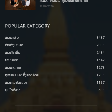
ລະເມີດ ອາດນໍາມາສູ່ຄວາມຂັດແຍ້ງອີກຄັ້ງ
18/06/2026
POPULAR CATEGORY
ຂ່າວພາຍ​ໃນ
8487
ຂ່າວຕ່າງປະເທດ
7003
ຂ່າວທ້ອງຖິ່ນ
2484
ນານາສາລະ
1547
ຂ່າວເຫດການ
1278
ສຸຂະພາບ ແລະ ສີ່ງແວດລ້ອມ
1203
ຂ່າວການພັດທະນາ
1197
ມູມໄອທີລາວ
683