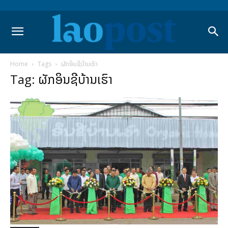
Home
Tags
ຜັກອິນຊີບ້ານເຮົາ
Tag: ຜັກອິນຊີບ້ານເຮົາ