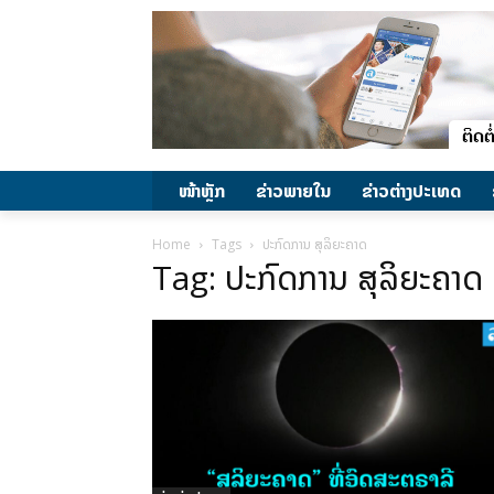
ໜ້າຫຼັກ
ຂ່າວພາຍ​ໃນ
ຂ່າວຕ່າງປະເທດ
Home
Tags
ປະກົດການ ສຸລິຍະຄາດ
Tag: ປະກົດການ ສຸລິຍະຄາດ