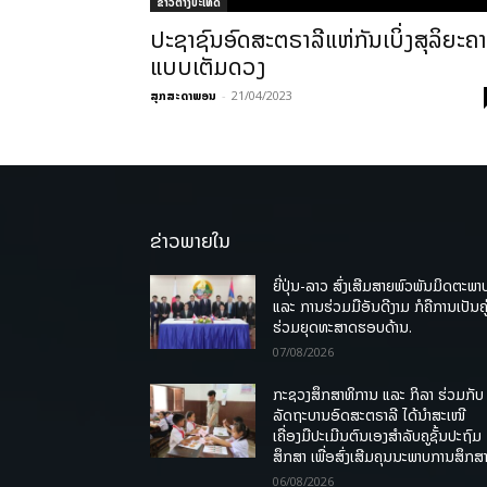
ຂ່າວຕ່າງປະເທດ
ປະຊາຊົນອົດສະຕຣາລີແຫ່ກັນເບິ່ງສຸລິຍະຄ
ແບບເຕັມດວງ
ສຸກສະດາພອນ
-
21/04/2023
ຂ່າວພາຍໃນ
ຍີ່ປຸ່ນ-ລາວ ສົ່ງເສີມສາຍພົວພັນມິດຕະພາ
ແລະ ການຮ່ວມມືອັນດີງາມ ກໍຄືການເປັນຄູ
ຮ່ວມຍຸດທະສາດຮອບດ້ານ.
07/08/2026
ກະຊວງສຶກສາທິການ ແລະ ກິລາ ຮ່ວມກັບ
ລັດຖະບານອົດສະຕຣາລີ ໄດ້ນຳສະເໜີ
ເຄື່ອງມືປະເມີນຕົນເອງສຳລັບຄູຊັ້ນປະຖົມ
ສຶກສາ ເພື່ອສົ່ງເສີມຄຸນນະພາບການສຶກສາ
06/08/2026