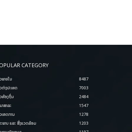
OPULAR CATEGORY
າວພາຍ​ໃນ
8487
າວຕ່າງປະເທດ
7003
າວທ້ອງຖິ່ນ
2484
ນາສາລະ
1547
າວເຫດການ
1278
ຂະພາບ ແລະ ສີ່ງແວດລ້ອມ
1203
າວການພັດທະນາ
1197