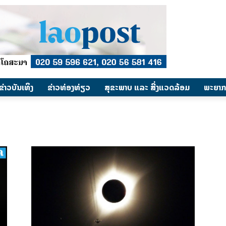
​ຂ່າວບັນເທິງ
​ຂ່າວທ່ອງທ່ຽວ
ສຸຂະພາບ ແລະ ສີ່ງແວດລ້ອມ
ພະຍາກ