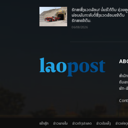
ຮັກສາສິ່ງແວດລ້ອມ! ບໍ່ແຮ່ໃຕ້ດິນ ຊ່ວຍຫຼ
ຜ່ອນຜົນກະທົບຕໍ່ສິ່ງແວດລ້ອມໜ້າດິນ
ຮັກສາໜ້າດິນ.
06/08/2026
AB
ສຳນັກ
ຄົນລາ
ພັກ-ລັ
Cont
ໜ້າຫຼັກ
ຂ່າວພາຍ​ໃນ
ຂ່າວຕ່າງປະເທດ
​ຂ່າວບັນເທິງ
​ຂ່າວທ່ອ