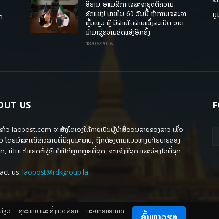
ອີຣານ-ອາເມລິກາ ເຈລະຈາຍຸດຕິຄວາມ
ຂັດແຍ່ງ! ພາຍໃນ 60 ວັນນີ້ ຖ້າການເຈລະຈາ
ມູ
ຸດ
ຫຼົ້ມເຫຼວ ຫຼື ມີຝ່າຍໃດຝ່າຍໜຶ່ງລະເມີດ ອາດ
ນໍາມາສູ່ຄວາມຂັດແຍ້ງອີກຄັ້ງ
18/06/2026
OUT US
F
ຂ່າວ laopost.com ຈະສ້າງໂຕເອງໃຫ້ກາຍເປັນຜູ້ນຳສື່ອອນລາຍຂອງລາວ ເພື່ອ
ວ ໂດຍນຳສະເໜີຂ່າວສານທີ່ມີຄຸນນະພາບ, ຖືກຕ້ອງຕາມແນວທາງນະໂຍບາຍຂອງ
ດ, ເປັນປະໂຫຍດຕໍ່ຜູ້ຊົມໃຫ້ໄດ້ຫຼາກຫຼາຍທີ່ສຸດ, ຈະແຈ້ງທີ່ສຸດ ແລະວ່ອງໄວທີ່ສຸດ.
act us:
laopost@rdkgroup.la
ງທ່ຽວ
ສຸຂະພາບ ແລະ ສີ່ງແວດລ້ອມ
ພະຍາກອນອາກາດ
ຄົ້ນຫາວຽກ