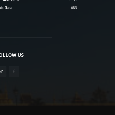
ມໄອທີລາວ
683
OLLOW US