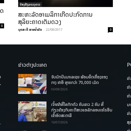
ປ່ອງຢ້ຽມດວງດາວ
າດ
ສະຫະລັດອາເມລິກາເກີດປະກົດການ
ສຸລິຍະຄາດເຕັມດວງ
0
ບຸດສະດີ ສາຍນ້ຳມັດ
-
22/08/2017
0
ຂ່າວຕ່າງປະເທດ
P
ບ
ຈັບນັກບິນມາເລເຊຍ ພ້ອມຍຶດເຄື່ອງຂອງ
ຂ່
່
ກາງ ຢາອີ ຫຼາຍກວ່າ 70,000 ເມັດ
ຂ່
06/08/2026
ຂ່
ເຈົ້າໜ້າທີ່ໄທກັກຕົວ ຄົນລາວ 2 ຄົນ ທີ່
ນາ
ກ່ຽວຂ້ອງກັບຄະດີສາວແອລັກລອບເຮໂຣອີນ
ຂ່
ເຂົ້າອົດສະຕາລີ
ສຸ
.
16/07/2026
ຂ່