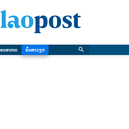
ອນອາກາດ
ຄົ້ນຫາວຽກ