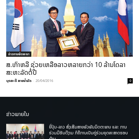
ຂ່າວການພັດທະນາ
ສ.ເກົາຫລີ ​ຊ່ວຍ​ເຫລືອລາວ​ຫລາຍກວ່າ 10 ລ້ານ​ໂດ​ລາ
ສະຫະລັດຕໍ່​ປີ
ບຸດສະດີ ສາຍນ້ຳມັດ
-
20/04/2016
0
ຂ່າວພາຍໃນ
ຍີ່ປຸ່ນ-ລາວ ສົ່ງເສີມສາຍພົວພັນມິດຕະພາບ ແລະ ການ
ຮ່ວມມືອັນດີງາມ ກໍຄືການເປັນຄູ່ຮ່ວມຍຸດທະສາດຮອບ
ດ້ານ.