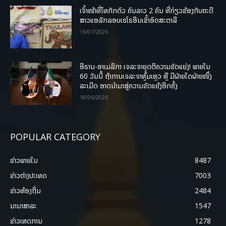
ເຈົ້າໜ້າທີ່ໄທກັກຕົວ ຄົນລາວ 2 ຄົນ ທີ່ກ່ຽວຂ້ອງກັບຄະດີ
ສາວແອລັກລອບເຮໂຣອີນເຂົ້າອົດສະຕາລີ
16/07/2026
ອີຣານ-ອາເມລິກາ ເຈລະຈາຍຸດຕິຄວາມຂັດແຍ່ງ! ພາຍໃນ
60 ວັນນີ້ ຖ້າການເຈລະຈາຫຼົ້ມເຫຼວ ຫຼື ມີຝ່າຍໃດຝ່າຍໜຶ່ງ
ລະເມີດ ອາດນໍາມາສູ່ຄວາມຂັດແຍ້ງອີກຄັ້ງ
18/06/2026
POPULAR CATEGORY
ຂ່າວພາຍ​ໃນ
8487
ຂ່າວຕ່າງປະເທດ
7003
ຂ່າວທ້ອງຖິ່ນ
2484
ນານາສາລະ
1547
ຂ່າວເຫດການ
1278