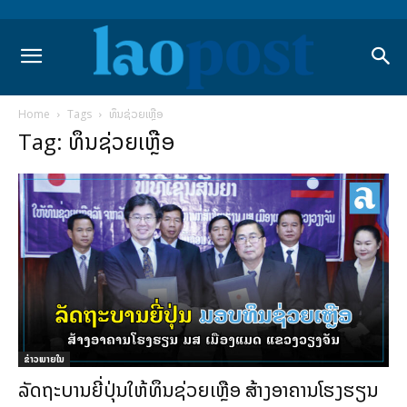
Home
Tags
ທຶນຊ່ວຍເຫຼືອ
Tag: ທຶນຊ່ວຍເຫຼືອ
ຂ່າວພາຍ​ໃນ
ລັດຖະບານຍີ່ປຸ່ນໃຫ້ທຶນຊ່ວຍເຫຼືອ ສ້າງອາຄານໂຮງຮຽນ