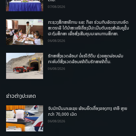
07/08/2026
ກະຊວງສຶກສາທິການ ແລະ ກິລາ ຮ່ວມກັບລັດຖະບານອົດ
ສະຕຣາລີ ໄດ້ນຳສະເໜີເຄື່ອງມືປະເມີນຕົນເອງສຳລັບຄູຊັ້ນ
ປະຖົມສຶກສາ ເພື່ອສົ່ງເສີມຄຸນນະພາບການສຶກສາ.
06/08/2026
ຮັກສາສິ່ງແວດລ້ອມ! ບໍ່ແຮ່ໃຕ້ດິນ ຊ່ວຍຫຼຸດຜ່ອນຜົນ
ກະທົບຕໍ່ສິ່ງແວດລ້ອມໜ້າດິນຮັກສາໜ້າດິນ.
06/08/2026
ຂ່າວຕ່າງປະເທດ
ຈັບນັກບິນມາເລເຊຍ ພ້ອມຍຶດເຄື່ອງຂອງກາງ ຢາອີ ຫຼາຍ
ກວ່າ 70,000 ເມັດ
06/08/2026