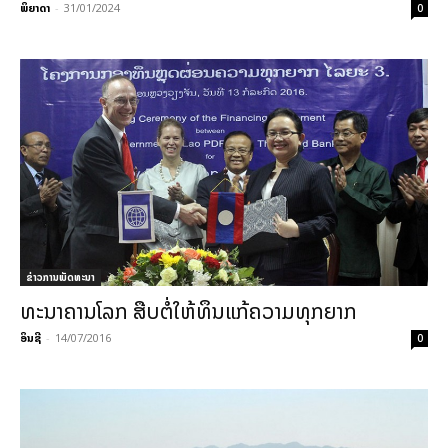
ພິຍາດາ
-
31/01/2024
0
ຂ່າວການພັດທະນາ
ທະ­ນາ­ຄານ​ໂລກ ສືບ­ຕໍ່​ໃຫ້​ທຶນ​ແກ້­ຄວາມ​ທຸກ​ຍາກ
ອິນຊີ
-
14/07/2016
0