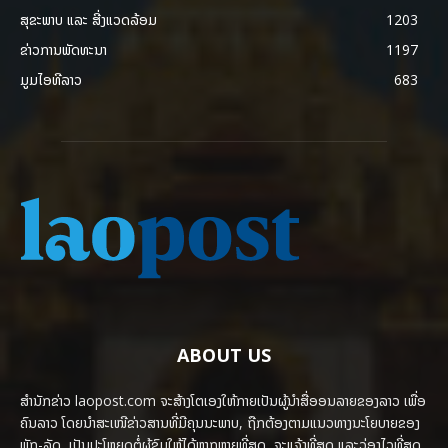
ສຸຂະພາບ ແລະ ສີ່ງແວດລ້ອມ
1203
ຂ່າວການພັດທະນາ
1197
ມູມໄອທີລາວ
683
ABOUT US
ສຳນັກຂ່າວ laopost.com ຈະສ້າງໂຕເອງໃຫ້ກາຍເປັນຜູ້ນຳສື່ອອນລາຍຂອງລາວ ເພື່ອ
ຄົນລາວ ໂດຍນຳສະເໜີຂ່າວສານທີ່ມີຄຸນນະພາບ, ຖືກຕ້ອງຕາມແນວທາງນະໂຍບາຍຂອງ
ພັກ-ລັດ, ເປັນປະໂຫຍດຕໍ່ຜູ້ຊົມໃຫ້ໄດ້ຫຼາກຫຼາຍທີ່ສຸດ, ຈະແຈ້ງທີ່ສຸດ ແລະວ່ອງໄວທີ່ສຸດ.