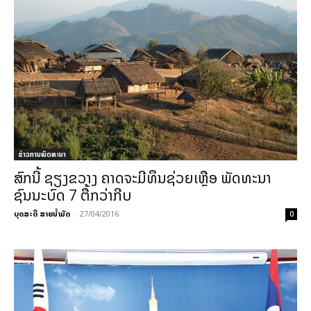
ຂ່າວການພັດທະນາ
ສົກນີ້ ຊຽງຂວາງ ຄາດຈະມີທຶນຊ່ວຍເຫຼືອ ພັດທະນາ
ຊົນນະບົດ 7 ຕື້ກວ່າກີບ
ບຸດສະດີ ສາຍນ້ຳມັດ
-
27/04/2016
0