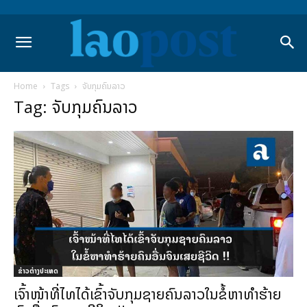
Home
Tags
ຈັບກຸມຄົນລາວ
Tag: ຈັບກຸມຄົນລາວ
ຂ່າວຕ່າງປະເທດ
ເຈົ້າໜ້າທີ່ໄທໄດ້ເຂົ້າຈັບກຸມຊາຍຄົນລາວໃນຂໍ້ຫາທໍາຮ້າຍ