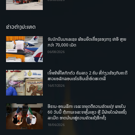
ຂ່າວຕ່າງປະເທດ
ຈັບນັກບິນມາເລເຊຍ ພ້ອມຍຶດເຄື່ອງຂອງກາງ ຢາອີ ຫຼາຍ
ກວ່າ 70,000 ເມັດ
06/08/2026
ເຈົ້າໜ້າທີ່ໄທກັກຕົວ ຄົນລາວ 2 ຄົນ ທີ່ກ່ຽວຂ້ອງກັບຄະດີ
ສາວແອລັກລອບເຮໂຣອີນເຂົ້າອົດສະຕາລີ
16/07/2026
ອີຣານ-ອາເມລິກາ ເຈລະຈາຍຸດຕິຄວາມຂັດແຍ່ງ! ພາຍໃນ
60 ວັນນີ້ ຖ້າການເຈລະຈາຫຼົ້ມເຫຼວ ຫຼື ມີຝ່າຍໃດຝ່າຍໜຶ່ງ
ລະເມີດ ອາດນໍາມາສູ່ຄວາມຂັດແຍ້ງອີກຄັ້ງ
18/06/2026