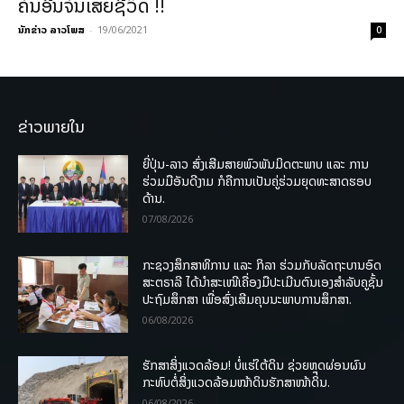
ຄົນອື່ນຈົນເສຍຊີວິດ !!
ນັກຂ່າວ ລາວໂພສ
-
19/06/2021
0
ຂ່າວພາຍໃນ
ຍີ່ປຸ່ນ-ລາວ ສົ່ງເສີມສາຍພົວພັນມິດຕະພາບ ແລະ ການ
ຮ່ວມມືອັນດີງາມ ກໍຄືການເປັນຄູ່ຮ່ວມຍຸດທະສາດຮອບ
ດ້ານ.
07/08/2026
ກະຊວງສຶກສາທິການ ແລະ ກິລາ ຮ່ວມກັບລັດຖະບານອົດ
ສະຕຣາລີ ໄດ້ນຳສະເໜີເຄື່ອງມືປະເມີນຕົນເອງສຳລັບຄູຊັ້ນ
ປະຖົມສຶກສາ ເພື່ອສົ່ງເສີມຄຸນນະພາບການສຶກສາ.
06/08/2026
ຮັກສາສິ່ງແວດລ້ອມ! ບໍ່ແຮ່ໃຕ້ດິນ ຊ່ວຍຫຼຸດຜ່ອນຜົນ
ກະທົບຕໍ່ສິ່ງແວດລ້ອມໜ້າດິນຮັກສາໜ້າດິນ.
06/08/2026