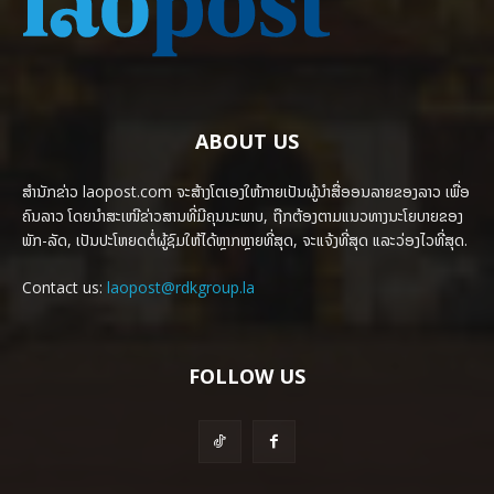
ABOUT US
ສຳນັກຂ່າວ laopost.com ຈະສ້າງໂຕເອງໃຫ້ກາຍເປັນຜູ້ນຳສື່ອອນລາຍຂອງລາວ ເພື່ອ
ຄົນລາວ ໂດຍນຳສະເໜີຂ່າວສານທີ່ມີຄຸນນະພາບ, ຖືກຕ້ອງຕາມແນວທາງນະໂຍບາຍຂອງ
ພັກ-ລັດ, ເປັນປະໂຫຍດຕໍ່ຜູ້ຊົມໃຫ້ໄດ້ຫຼາກຫຼາຍທີ່ສຸດ, ຈະແຈ້ງທີ່ສຸດ ແລະວ່ອງໄວທີ່ສຸດ.
Contact us:
laopost@rdkgroup.la
FOLLOW US