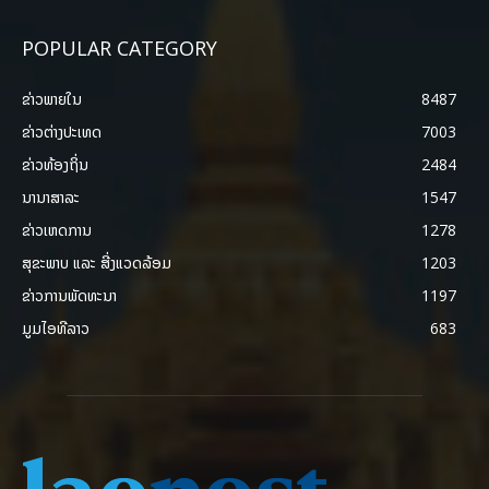
POPULAR CATEGORY
ຂ່າວພາຍ​ໃນ
8487
ຂ່າວຕ່າງປະເທດ
7003
ຂ່າວທ້ອງຖິ່ນ
2484
ນານາສາລະ
1547
ຂ່າວເຫດການ
1278
ສຸຂະພາບ ແລະ ສີ່ງແວດລ້ອມ
1203
ຂ່າວການພັດທະນາ
1197
ມູມໄອທີລາວ
683