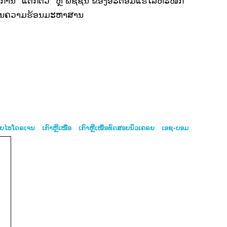
ຼັກການ “ແຕກຕົວ” ຫຼື ຟິຊຊັ່ນ ຂອງອະຕອມແຮ່ໂລຫະໜັກ
ັງງານຄວາມຮ້ອນມະຫາສານ
ຣຍໄຮໂດຣເຈນ
ເກົາຫຼີເໜືອ
ເກົາຫຼີເໜືອທົດສອບນິວເຄຣຍ
ເອຊ-ບອມ