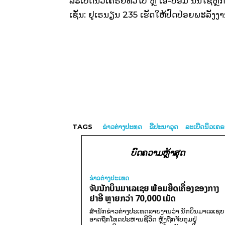
ລະເບີດນິວເຄຣຍທົ່ວໄປ ຫຼື ເອ-ບອມ ນັ້ນໃຊ້ຫ
ເຊັ່ນ: ຢູເຣນຽນ 235 ເຮັດໃຫ້ປົດປ່ອຍພະລ
TAGS
ຂ່າວຕ່າງປະທດ
ຂີປະນາວຸດ
ລະເບີດນິວເຄ
ບົດຄວາມຫຼ້າສຸດ
ຂ່າວຕ່າງປະເທດ
ຈັບນັກບິນມາເລເຊຍ ພ້ອມຍຶດເຄື່ອງຂອງກາງ
ຢາອີ ຫຼາຍກວ່າ 70,000 ເມັດ
ສຳນັກຂ່າວຕ່າງປະເທດລາຍງານວ່າ ນັກບິນມາເລເຊຍ
ອາດຖືກໂທດປະຫານຊີວິດ ຫຼັງຖືກຈັບກຸມຢູ່