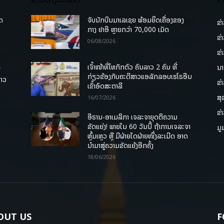
ຸດ
ຈັບນັກບິນມາເລເຊຍ ພ້ອມຍຶດເຄື່ອງຂອງ
ຂ່
ກາງ ຢາອີ ຫຼາຍກວ່າ 70,000 ເມັດ
ຂ່
06/08/2026
ຂ່
ເຈົ້າໜ້າທີ່ໄທກັກຕົວ ຄົນລາວ 2 ຄົນ ທີ່
ນາ
ື
ກ່ຽວຂ້ອງກັບຄະດີສາວແອລັກລອບເຮໂຣອີນ
ລາວ
ຂ່
ເຂົ້າອົດສະຕາລີ
ສຸ
16/07/2026
ຂ່
ອີຣານ-ອາເມລິກາ ເຈລະຈາຍຸດຕິຄວາມ
ຂັດແຍ່ງ! ພາຍໃນ 60 ວັນນີ້ ຖ້າການເຈລະຈາ
ມູ
ຫຼົ້ມເຫຼວ ຫຼື ມີຝ່າຍໃດຝ່າຍໜຶ່ງລະເມີດ ອາດ
ນໍາມາສູ່ຄວາມຂັດແຍ້ງອີກຄັ້ງ
18/06/2026
OUT US
F