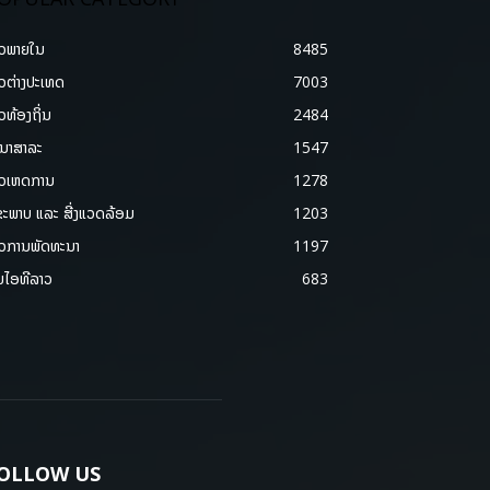
າວພາຍ​ໃນ
8485
າວຕ່າງປະເທດ
7003
າວທ້ອງຖິ່ນ
2484
ນາສາລະ
1547
າວເຫດການ
1278
ຂະພາບ ແລະ ສີ່ງແວດລ້ອມ
1203
າວການພັດທະນາ
1197
ມໄອທີລາວ
683
OLLOW US