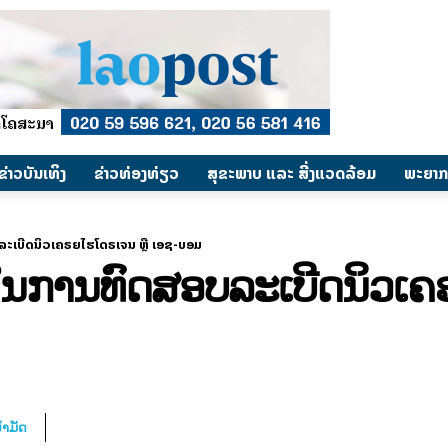
​ຂ່າວບັນເທິງ
​ຂ່າວທ່ອງທ່ຽວ
ສຸຂະພາບ ແລະ ສີ່ງແວດລ້ອມ
ພະຍາກ
ບລະເບີດນິວເຄຣຍໄຮໂດຣເຈນ ຫຼື ເອຊ-ບອມ
ດໃນການທົດສອບລະເບີດນິວເຄ
້ຳມັດ