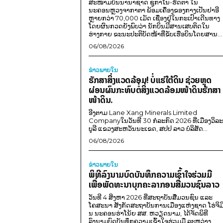
ສະໜາມບິນນານາຊາດ ຊູກາໂນ-ຮັດຕາ ໃນ
ນະຄອນຫຼວງຈາກາຕາ ພ້ອມເຄື່ອງຂອງກາງເປັນຢາອີ
ຫຼາຍກວ່າ 70,000 ເມັດ ເຊື່ອງຢູ່ໃນກະເປົາເດີນທາງ
ໂດຍຜົນກວດຍັງພົບວ່າ ນັກບິນມີສານເສບຕິດໃນ
ຮ່າງກາຍ ຂະນະປະຕິບັດໜ້າທີ່ຂັບເຮືອບິນໂດຍສານ...
06/08/2026
ຂ່າວພາຍ​ໃນ
ຮັກສາສິ່ງແວດລ້ອມ! ບໍ່ແຮ່ໃຕ້ດິນ ຊ່ວຍຫຼຸດ
ຜ່ອນຜົນກະທົບຕໍ່ສິ່ງແວດລ້ອມໜ້າດິນຮັກສາ
ໜ້າດິນ.
ອີງຕາມ Lane Xang Minerals Limited
Companyໃນວັນທີ 30 ກໍລະກົດ 2026 ທີ່ເມືອງວິລະ
ບູລີ ແຂວງສະຫວັນນະເຂດ, ສປປ ລາວ ບໍລິສັດ...
06/08/2026
ຂ່າວພາຍ​ໃນ
ພິທີລົງນາມບົດບັນທຶກຄວາມເຂົ້າໃຈຮ່ວມມື
ເພື່ອພັດທະນາບຸກຄະລາກອນສື່ມວນຊົນລາວ
ວັນທີ 4 ສິງຫາ 2026 ທີ່ສະຖາບັນສື່ມວນຊົນ ແລະ
ໂຄສະນາ ສັງກັດສະຖາບັນການເມືອງແຫ່ງຊາດ ໂຮ່ຈິມ
ນ ນະຄອນຮ່າໂນ້ຍ ສສ. ຫວຽດນາມ, ໄດ້ຈັດພິທີ
ລົງນາມບົດບັນທຶກຄວາມເຂົ້າໃຈຮ່ວມມື ລະຫວ່າງ...