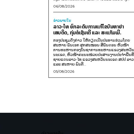
06/08/2026
ຂ່າວພາຍ​ໃນ
ລາວ-ໄທ ຍົກລະດັບການແກ້ໄຂບັນຫາຢາ
ເສບຕິດ, ກຸ່ມຄໍເຊັນເຕີ ແລະ ສະແກັມເມີ.
ກອງປະຊຸມດັ່ງກ່າວ ໃຫ້ກຽດເປັນປະທານຮ່ວມໂດຍ
ສະຫາຍ ພັນເອກ ສຸກສະໝອນ ສີພັນດອນ ຫົວໜ້າ
ການທະຫານກອງບັນຊາການທະຫານແຂວງສະຫວັ
ນະເຂດ, ຫົວໜ້າຄະນະໜ່ວຍປະສານງານປະຈຳພື້ນທີ່
ຊາຍແດນລາວ-ໄທ ແຂວງສະຫວັນນະເຂດ ສປປ ລາວ
ແລະ ສະຫາຍ ພົນຕີ...
05/08/2026
ຂ່າວພາຍໃນ