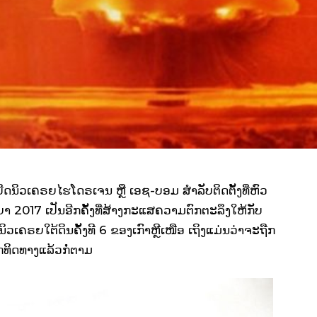
ິວເຄຣຍໄຮໂດຣເຈນ ຫຼື ເອຊ-ບອມ ສຳລັບຕິດຕັ້ງທີ່ຫົວ
ຍາ 2017 ເປັນອີກຄັ້ງທີ່ສ້າງກະແສຄວາມຕົກຕະລຶງໃຫ້ກັບ
ເຄຣຍໃຕ້ດິນຄັ້ງທີ 6 ຂອງເກົາຫຼີເໜືອ ເຖິງແມ່ນວ່າຈະຖືກ
ິດທາງແລ້ວກໍ່ຕາມ