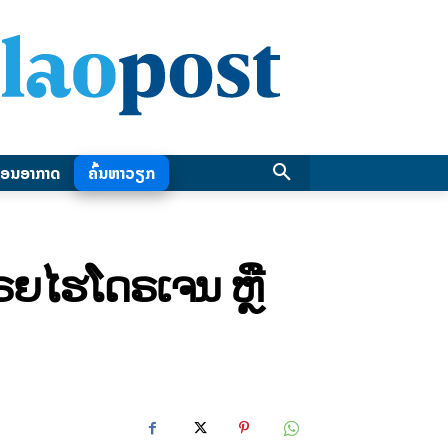
ອນອາກາດ
ຄົ້ນຫາວຽກ
ຣຍໄຮໂດຣເຈນ ຫຼື