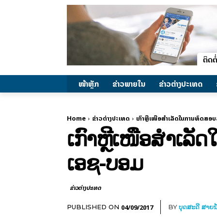
ໜ້າຫຼັກ
ຂ່າວພາຍ​ໃນ
ຂ່າວຕ່າງປະເທດ
Home
ຂ່າວຕ່າງປະເທດ
ເກົາຫຼີເໜືອສຳເລັດໃນການທົດສອ
ເກົາຫຼີເໜືອສຳເລັ
ເອຊ-ບອມ
ຂ່າວຕ່າງປະເທດ
04/09/2017
PUBLISHED ON
BY
ບຸດສະດີ ສາຍນ