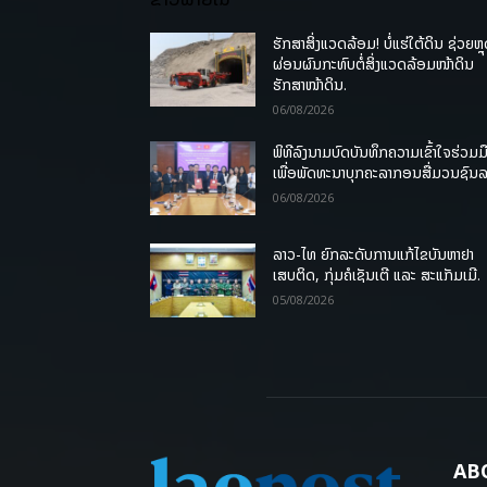
ຮັກສາສິ່ງແວດລ້ອມ! ບໍ່ແຮ່ໃຕ້ດິນ ຊ່ວຍຫຼ
ຜ່ອນຜົນກະທົບຕໍ່ສິ່ງແວດລ້ອມໜ້າດິນ
ຮັກສາໜ້າດິນ.
06/08/2026
ພິທີລົງນາມບົດບັນທຶກຄວາມເຂົ້າໃຈຮ່ວມມ
ເພື່ອພັດທະນາບຸກຄະລາກອນສື່ມວນຊົນ
06/08/2026
ລາວ-ໄທ ຍົກລະດັບການແກ້ໄຂບັນຫາຢາ
ເສບຕິດ, ກຸ່ມຄໍເຊັນເຕີ ແລະ ສະແກັມເມີ.
05/08/2026
AB