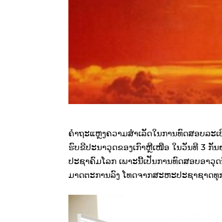
ຄຳຖະແຫຼງຄວາມສຳເລັດໃນການທົດສອບລະເບີດນ
ຮົບຂີປະນາວຸດຂອງເກົາຫຼີເໜືອ ໃນວັນທີ 3 ກັນ
ປະຊາຄົມໂລກ ເພາະນີ້ເປັນການທົດສອບອາວຸດນິວ
ມາດຕະການລົງ ໂທດຈາກສະຫະປະຊາຊາດທຸກທ