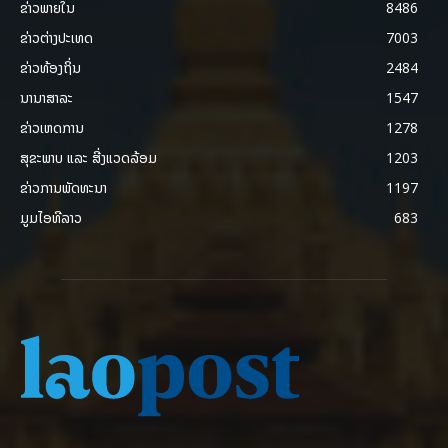
ຂ່າວພາຍ​ໃນ
8486
ຂ່າວຕ່າງປະເທດ
7003
ຂ່າວທ້ອງຖິ່ນ
2484
ນານາສາລະ
1547
ຂ່າວເຫດການ
1278
ສຸຂະພາບ ແລະ ສີ່ງແວດລ້ອມ
1203
ຂ່າວການພັດທະນາ
1197
ມູມໄອທີລາວ
683