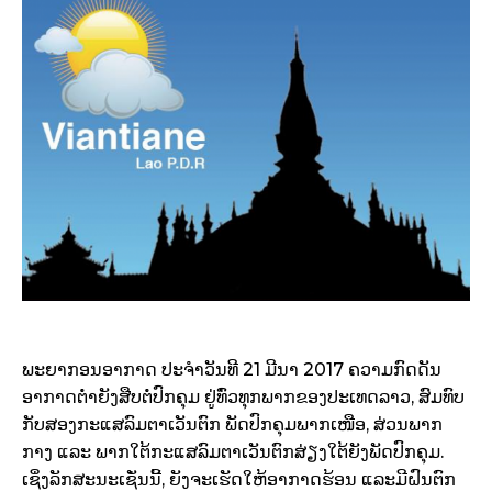
ພະ​ຍາ​ກອນ​ອາ​ກາດ ປະ​ຈຳ​ວັນ​ທີ 21 ມີ​ນາ 2017 ຄວາມກົດດັນ
ອາກາດຕໍ່າຍັງສືບຕໍ່ປົກຄຸມ ຢູ່ທົ່ວທຸກພາກຂອງປະເທດລາວ, ສົມທົບ
ກັບສອງກະແສລົມຕາເວັນຕົກ ພັດປົກຄຸມພາກເໜືອ, ສ່ວນພາກ
ກາງ ແລະ ພາກໃຕ້ກະແສລົມຕາເວັນຕົກສ່ຽງໃຕ້ຍັງພັດປົກຄຸມ.
ເຊິ່ງລັກສະນະເຊັ່ນນີ້, ຍັງຈະເຮັດໃຫ້ອາກາດຮ້ອນ ແລະມີຝົນຕົກ