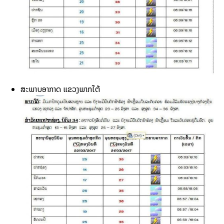
ສະພາບອາກາດ ແຂວງພາກໃຕ້