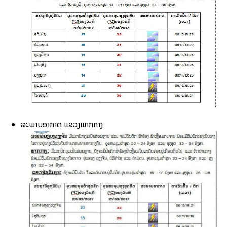
ສະພາບອາກາດ ແຂວງພາກກາງ