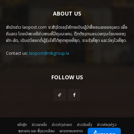
ABOUT US
ສຳນັກຂ່າວ laopost.com ຈະສ້າງໂຕເອງໃຫ້ກາຍເປັນຜູ້ນຳສື່ອອນລາຍຂອງລາວ ເພື່ອ
ຄົນລາວ ໂດຍນຳສະເໜີຂ່າວສານທີ່ມີຄຸນນະພາບ, ຖືກຕ້ອງຕາມແນວທາງນະໂຍບາຍຂອງ
ພັກ-ລັດ, ເປັນປະໂຫຍດຕໍ່ຜູ້ຊົມໃຫ້ໄດ້ຫຼາກຫຼາຍທີ່ສຸດ, ຈະແຈ້ງທີ່ສຸດ ແລະວ່ອງໄວທີ່ສຸດ.
Contact us:
laopost@rdkgroup.la
FOLLOW US
ໜ້າຫຼັກ
ຂ່າວພາຍ​ໃນ
ຂ່າວຕ່າງປະເທດ
​ຂ່າວບັນເທິງ
​ຂ່າວທ່ອງທ່ຽວ
ສຸຂະພາບ ແລະ ສີ່ງແວດລ້ອມ
ພະຍາກອນອາກາດ