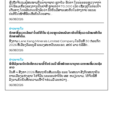
ຫຼັງຖືກຈັບກຸມຢູ່ສະໜາມບິນນານາຊາດ ຊູກາໂນ-ຮັດຕາ ໃນນະຄອນຫຼວງຈາກາ
ຕາ ພ້ອມເຄື່ອງຂອງກາງເປັນຢາອີ ຫຼາຍກວ່າ 70,000 ເມັດ ເຊື່ອງຢູ່ໃນກະເປົາ
ເດີນທາງ ໂດຍຜົນກວດຍັງພົບວ່າ ນັກບິນມີສານເສບຕິດໃນຮ່າງກາຍ ຂະນະ
ປະຕິບັດໜ້າທີ່ຂັບເຮືອບິນໂດຍສານ...
06/08/2026
ຂ່າວພາຍ​ໃນ
ຮັກສາສິ່ງແວດລ້ອມ! ບໍ່ແຮ່ໃຕ້ດິນ ຊ່ວຍຫຼຸດຜ່ອນຜົນກະທົບຕໍ່ສິ່ງແວດລ້ອມໜ້າດິນ
ຮັກສາໜ້າດິນ.
ອີງຕາມ Lane Xang Minerals Limited Companyໃນວັນທີ 30 ກໍລະກົດ
2026 ທີ່ເມືອງວິລະບູລີ ແຂວງສະຫວັນນະເຂດ, ສປປ ລາວ ບໍລິສັດ...
06/08/2026
ຂ່າວພາຍ​ໃນ
ພິທີລົງນາມບົດບັນທຶກຄວາມເຂົ້າໃຈຮ່ວມມື ເພື່ອພັດທະນາບຸກຄະລາກອນສື່ມວນຊົນ
ລາວ
ວັນທີ 4 ສິງຫາ 2026 ທີ່ສະຖາບັນສື່ມວນຊົນ ແລະ ໂຄສະນາ ສັງກັດສະຖາບັນ
ການເມືອງແຫ່ງຊາດ ໂຮ່ຈິມິນ ນະຄອນຮ່າໂນ້ຍ ສສ. ຫວຽດນາມ, ໄດ້ຈັດພິທີ
ລົງນາມບົດບັນທຶກຄວາມເຂົ້າໃຈຮ່ວມມື ລະຫວ່າງ...
06/08/2026