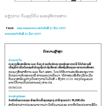
ແຫຼ່ງຂ່າວ: ກົມອຸຕຸນິຍົມ ແລະອຸທົກກະສາດ
TAGS
ພະຍາກອນອາກາດ ປະຈຳວັນທີ 21 ມີນາ 2017
ອາກາດປະຈຳວັນທີ 21 ມີນາ 2017
ບົດຄວາມຫຼ້າສຸດ
ຂ່າວພາຍ​ໃນ
ກະຊວງສຶກສາທິການ ແລະ ກິລາ ຮ່ວມກັບລັດຖະບານອົດສະຕຣາລີ ໄດ້ນຳສະເໜີ
ເຄື່ອງມືປະເມີນຕົນເອງສຳລັບຄູຊັ້ນປະຖົມສຶກສາ ເພື່ອສົ່ງເສີມຄຸນນະພາບການສຶກສາ.
ກະຊວງສຶກສາທິການ ແລະ ກິລາ (ສສກ), ໂດຍໄດ້ຮັບການສະໜັບສະໜູນຈາກ
ລັດຖະບານອົດສະຕຣາລີ ຜ່ານແຜນງານບີຄວາ, ໄດ້ນຳສະເໜີເຄື່ອງມືປະເມີນ
ຕົນເອງສຳລັບຄູຢ່າງເປັນທາງການໃນວັນທີ 4 ສິງຫາ 2026. ກອງປະຊຸມແມ່ນ
ພາຍໃຕ້ການເປັນປະທານຂອງ ທ່ານ ປອ...
06/08/2026
ຂ່າວຕ່າງປະເທດ
ຈັບນັກບິນມາເລເຊຍ ພ້ອມຍຶດເຄື່ອງຂອງກາງ ຢາອີ ຫຼາຍກວ່າ 70,000 ເມັດ
ສຳນັກຂ່າວຕ່າງປະເທດລາຍງານວ່າ ນັກບິນມາເລເຊຍ ອາດຖືກໂທດປະຫານຊີວິດ