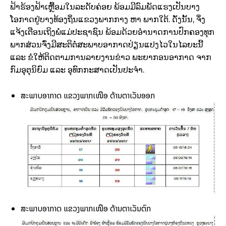
ຟ້າຮ້ອງຟ້າເຫຼື້ອມໃນລະດັບຄ່ອຍ ພ້ອມມີລົມພັດແຮງເປັນບາງ
ໂອກາດຢູ່ບາງທ້ອງຖິ່ນແຂວງພາກກາງ ຫາ ພາກໃຕ້. ດັ່ງນັ້ນ, ຈຶ່ງ
ແຈ້ງເຕືອນເຖິງພໍ່ແມ່ປະຊາຊົນ ພ້ອມດ້ວຍອໍານາດການປົກຄອງທຸກ
ພາກສ່ວນຈົ່ງມີສະຕິຕໍ່ສະພາບອາກາດປ່ຽນແປງໄວໃນໄລຍະນີ້
ແລະ ຂໍໃຫ້ຕິດຕາມການລາຍງານຂ່າວ ພະຍາກອນອາກາດ ຈາກ
ກົມອຸຕຸນິຍົມ ແລະ ອຸທົກກະສາດເປັນປະຈຳ.
ສະພາບອາກາດ ແຂວງພາກເໜືອ ດ້ານຕາເວັນອອກ
ສະພາບອາກາດ ແຂວງພາກເໜືອ ດ້ານຕາເວັນຕົກ