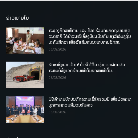
ຂ່າວພາຍໃນ
ກະຊວງສຶກສາທິການ ແລະ ກິລາ ຮ່ວມກັບລັດຖະບານອົດ
ສະຕຣາລີ ໄດ້ນຳສະເໜີເຄື່ອງມືປະເມີນຕົນເອງສຳລັບຄູຊັ້ນ
ປະຖົມສຶກສາ ເພື່ອສົ່ງເສີມຄຸນນະພາບການສຶກສາ.
06/08/2026
ຮັກສາສິ່ງແວດລ້ອມ! ບໍ່ແຮ່ໃຕ້ດິນ ຊ່ວຍຫຼຸດຜ່ອນຜົນ
ກະທົບຕໍ່ສິ່ງແວດລ້ອມໜ້າດິນຮັກສາໜ້າດິນ.
06/08/2026
ພິທີລົງນາມບົດບັນທຶກຄວາມເຂົ້າໃຈຮ່ວມມື ເພື່ອພັດທະນາ
ບຸກຄະລາກອນສື່ມວນຊົນລາວ
06/08/2026