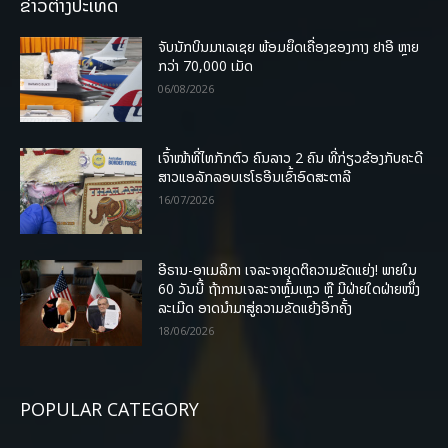
ຂ່າວຕ່າງປະເທດ
ຈັບນັກບິນມາເລເຊຍ ພ້ອມຍຶດເຄື່ອງຂອງກາງ ຢາອີ ຫຼາຍ
ກວ່າ 70,000 ເມັດ
06/08/2026
ເຈົ້າໜ້າທີ່ໄທກັກຕົວ ຄົນລາວ 2 ຄົນ ທີ່ກ່ຽວຂ້ອງກັບຄະດີ
ສາວແອລັກລອບເຮໂຣອີນເຂົ້າອົດສະຕາລີ
16/07/2026
ອີຣານ-ອາເມລິກາ ເຈລະຈາຍຸດຕິຄວາມຂັດແຍ່ງ! ພາຍໃນ
60 ວັນນີ້ ຖ້າການເຈລະຈາຫຼົ້ມເຫຼວ ຫຼື ມີຝ່າຍໃດຝ່າຍໜຶ່ງ
ລະເມີດ ອາດນໍາມາສູ່ຄວາມຂັດແຍ້ງອີກຄັ້ງ
18/06/2026
POPULAR CATEGORY