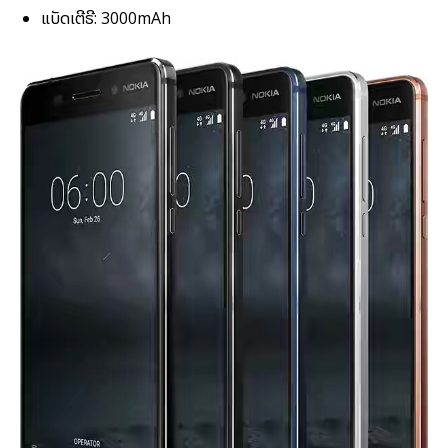
ແບັດເຕີຣີ: 3000mAh