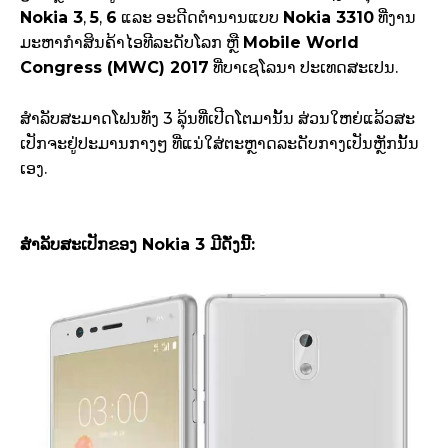
Nokia 3
,
5
,
6
ແລະ ອະດີດຕຳນານແບບ
Nokia 3310
ທີ່ງານ
ມະຫາກຳສິນຄ້າໄອທີລະດັບໂລກ ຫຼື
Mobile World
Congress (MWC) 2017
ທີ່ບາເຊໂລນາ ປະເທດສະເປນ.
ສຳລັບສະມາດໂຟນທັງ 3 ລຸ້ນທີ່ເປີດໂຕມານັ້ນ ສ່ວນໃຫຍ່ແລ້ວສະ
ເປັກຈະຢູ່ປະມານກາງໆ ທີ່ແນ່ໃສ່ຕະຫຼາດລະດັບກາງເປັນຫຼັກນັ້ນ
ເອງ.
ສຳລັບສະເປັກຂອງ Nokia 3 ມີດັ່ງນີ້: