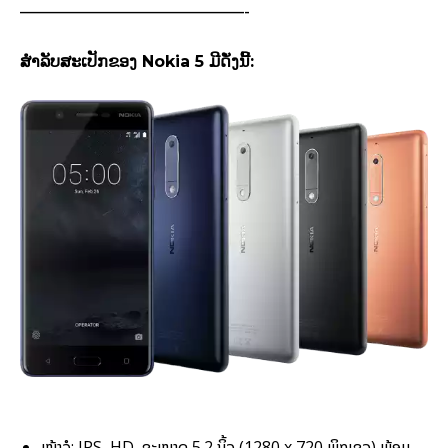
——————————————-
ສຳລັບສະເປັກຂອງ Nokia 5 ມີດັ່ງນີ້:
ໜ້າຈໍ: IPS, HD, ຂະໜາດ 5.2 ນິ້ວ (1280 x 720 ພິກເຊວ) ພ້ອມ