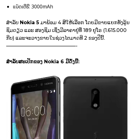
ແບັດເຕີຣີ: 3000mAh
ສຳລັບ
Nokia 5
ມາພ້ອມ 4 ສີໃຫ້ເລືອກ ໂດຍມີຂາຍແຍກທັງລຸ້ນ
ຊິມດຽວ ແລະ ສອງຊິມ ເຊິ່ງມີລາຄາຢູ່ທີ່ 189 ຢູໂຣ (1.615.000
ກີບ) ແລະຈະວາງຂາຍໃນຊ່ວງໄຕມາດທີ 2 ຂອງປີນີ້.
——————————————-
ສຳລັບສະເປັກຂອງ Nokia 6 ມີດັ່ງນີ້: