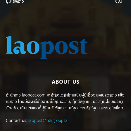
ມູມໄອທີລາວ
683
ABOUT US
ສຳນັກຂ່າວ laopost.com ຈະສ້າງໂຕເອງໃຫ້ກາຍເປັນຜູ້ນຳສື່ອອນລາຍຂອງລາວ ເພື່ອ
ຄົນລາວ ໂດຍນຳສະເໜີຂ່າວສານທີ່ມີຄຸນນະພາບ, ຖືກຕ້ອງຕາມແນວທາງນະໂຍບາຍຂອງ
ພັກ-ລັດ, ເປັນປະໂຫຍດຕໍ່ຜູ້ຊົມໃຫ້ໄດ້ຫຼາກຫຼາຍທີ່ສຸດ, ຈະແຈ້ງທີ່ສຸດ ແລະວ່ອງໄວທີ່ສຸດ.
Contact us:
laopost@rdkgroup.la