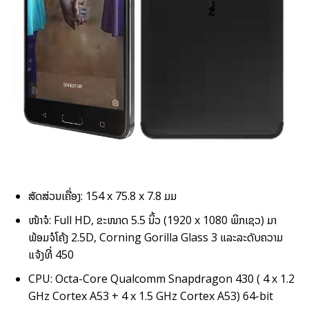
ສັດສ່ວນເຄື່ອງ: 154 x 75.8 x 7.8 ມມ
ໜ້າຈໍ: Full HD, ຂະໜາດ 5.5 ນິ້ວ (1920 x 1080 ພິກເຊວ) ມາ
ພ້ອມຈໍໂຄ້ງ 2.5D, Corning Gorilla Glass 3 ແລະລະດັບຄວາມ
ແຈ້ງທີ່ 450
CPU: Octa-Core Qualcomm Snapdragon 430 ( 4 x 1.2
GHz Cortex A53 + 4 x 1.5 GHz Cortex A53) 64-bit