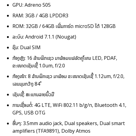
GPU: Adreno 505
RAM: 3GB / 4GB LPDDR3
ROM: 32GB / 64GB ເພີ່ມກາຣ໌ດ microSD ໄດ້ 128GB
ລະບົບ: Android 7.1.1 (Nougat)
ຊິມ: Dual SIM
ກ້ອງຫຼັງ: 16 ລ້ານພິກເຊວ ມາພ້ອມແຟລັດຄູ່ໂທນ LED, PDAF,
ຂະໜາດເຊັນເຊີ້ 1.0um, f/2.0
ກ້ອງໜ້າ: 8 ລ້ານພິກເຊວ ມາພ້ອມ ຂະໜາດເຊັນເຊີ້ 1.12um, f/2.0,
ເລນມຸມກວ້າງ 84˚
ເຊັນເຊີ້: ສະແກນລາຍນິ້ວມື
ການເຊື່ອມຕໍ່: 4G LTE, WiFi 802.11 b/g/n, Bluetooth 4.1,
GPS, USB OTG
ອື່ນໆ: 3.5mm audio jack, Dual speakers, Dual smart
amplifiers (TFA9891), Dolby Atmos