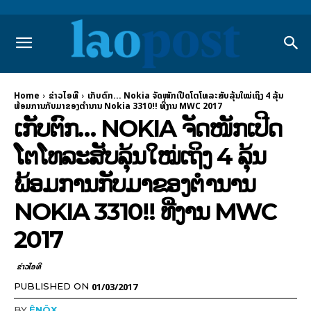
Home
ຂ່າວ​ໄອ​ທີ
ເກັບຕົກ... Nokia ຈັດໜັກເປີດໂຕໂທລະສັບລຸ້ນໃໝ່ເຖິງ 4 ລຸ້ນ
ພ້ອມການກັບມາຂອງຕຳນານ Nokia 3310!! ທີ່ງານ MWC 2017
ເກັບຕົກ… NOKIA ຈັດໜັກເປີດ
ໂຕໂທລະສັບລຸ້ນໃໝ່ເຖິງ 4 ລຸ້ນ
ພ້ອມການກັບມາຂອງຕຳນານ
NOKIA 3310!! ທີ່ງານ MWC
2017
ຂ່າວ​ໄອ​ທີ
01/03/2017
PUBLISHED ON
BY
ÊNÖX