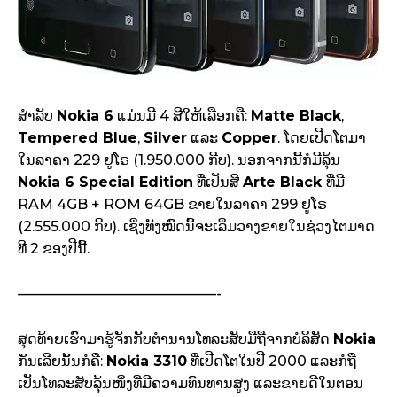
ສຳລັບ
Nokia 6
ແມ່ນມີ 4 ສີໃຫ້ເລືອກຄື:
Matte Black
,
Tempered Blue
,
Silver
ແລະ
Copper
. ໂດຍເປີດໂຕມາ
ໃນລາຄາ 229 ຢູໂຣ (1.950.000 ກີບ). ນອກຈາກນີ້ກໍມີລຸ້ນ
Nokia 6 Special Edition
ທີ່ເປັນສີ
Arte Black
ທີ່ມີ
RAM 4GB + ROM 64GB ຂາຍໃນລາຄາ 299 ຢູໂຣ
(2.555.000 ກີບ). ເຊິ່ງທັງໝົດນີ້ຈະເລີ່ມວາງຂາຍໃນຊ່ວງໄຕມາດ
ທີ 2 ຂອງປີນີ້.
——————————————-
ສຸດທ້າຍເຮົາມາຮູ້ຈັກກັບຕຳນານໂທລະສັບມືຖືຈາກບໍລິສັດ
Nokia
ກັນເລີຍນັ້ນກໍຄື:
Nokia 3310
ທີ່ເປີດໂຕໃນປີ 2000 ແລະກໍຖື
ເປັນໂທລະສັບລຸ້ນໜຶ່ງທີ່ມີຄວາມທົນທານສູງ ແລະຂາຍດີໃນຕອນ