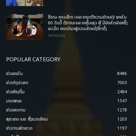
ອີຣານ-ອາເມລິກາ ເຈລະຈາຍຸດຕິຄວາມຂັດແຍ່ງ! ພາຍໃນ
60 ວັນນີ້ ຖ້າການເຈລະຈາຫຼົ້ມເຫຼວ ຫຼື ມີຝ່າຍໃດຝ່າຍໜຶ່ງ
ລະເມີດ ອາດນໍາມາສູ່ຄວາມຂັດແຍ້ງອີກຄັ້ງ
18/06/2026
POPULAR CATEGORY
ຂ່າວພາຍ​ໃນ
8486
ຂ່າວຕ່າງປະເທດ
7003
ຂ່າວທ້ອງຖິ່ນ
2484
ນານາສາລະ
1547
ຂ່າວເຫດການ
1278
ສຸຂະພາບ ແລະ ສີ່ງແວດລ້ອມ
1203
ຂ່າວການພັດທະນາ
1197