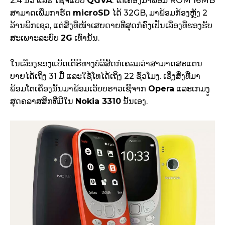
2.4 ນິ້ວ ແລະ ໃຊ້ຈໍແບບ
QGVA
. ໂຕເຄື່ອງມາພ້ອມ ROM 16MB
ສາມາດເພີ່ມກາຣ໌ດ
microSD
ໄດ້ 32GB, ມາພ້ອມກ້ອງຫຼັງ 2
ລ້ານພິກເຊວ, ແຕ່ສິ່ງທີ່ໜ້າເສຍດາຍທີ່ສຸດກໍຄົງເປັນເລື່ອງທີ່ຮອງຮັບ
ສະເພາະລະບົບ
2G
ເທົ່ານັ້ນ.
ໃນເລື່ອງຂອງແບັດເຕີຣີທາງບໍລິສັດກໍເຄລມວ່າສາມາດສະແຕນ
ບາຍໄດ້ເຖິງ 31 ມື້ ແລະໃຊ້ໂທໄດ້ເຖິງ 22 ຊົ່ວໂມງ. ເຊິ່ງສິ່ງທີ່ມາ
ພ້ອມໂຕເຄື່ອງນັ້ນມາພ້ອມເວັບບຣາວເຊີ້ຈາກ
Opera
ແລະເກມງູ
ສຸດຄລາສສິກທີ່ມີໃນ
Nokia 3310
ນັ້ນເອງ.