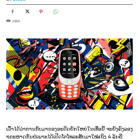
2694
ເວົ້າໄດ້ວ່າການກັບມາຂອງອະດີດຍັກໃຫຍ່ໃນເທື່ອນີ້ ຈະຍັງຄົງລອງ
ໆຕະຫຼາດກັນຢູ່ເພາະໄດ້ເປີດໂຕໂທລະສັບມາໃໝ່ເຖິງ 4 ລຸ້ນຄື: