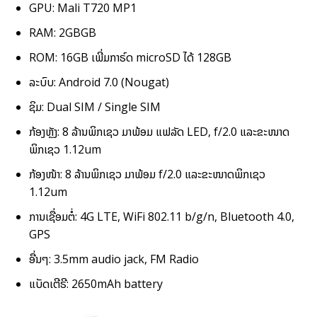
GPU: Mali T720 MP1
RAM: 2GBGB
ROM: 16GB ເພີ່ມກາຣ໌ດ microSD ໄດ້ 128GB
ລະບົບ: Android 7.0 (Nougat)
ຊິມ: Dual SIM / Single SIM
ກ້ອງຫຼັງ: 8 ລ້ານພິກເຊວ ມາພ້ອມ ແຟລັດ LED, f/2.0 ແລະຂະໜາດ
ພິກເຊວ 1.12um
ກ້ອງໜ້າ: 8 ລ້ານພິກເຊວ ມາພ້ອມ f/2.0 ແລະຂະໜາດພິກເຊວ
1.12um
ການເຊື່ອມຕໍ່: 4G LTE, WiFi 802.11 b/g/n, Bluetooth 4.0,
GPS
ອື່ນໆ: 3.5mm audio jack, FM Radio
ແບັດເຕີຣີ: 2650mAh battery