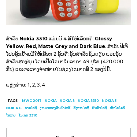
ສຳລັບ
Nokia 3310
ແມ່ນມີ 4 ສີໃຫ້ເລືອກຄື:
Glossy
Yellow
,
Red
,
Matte Grey
and
Dark Blue
. ສຳລັບຟີເຈີ
ໂຟນລຸ້ນນີ້ຈະມີໃຫ້ເລືອກ 2 ລຸ້ນຄື: ລຸ້ນສຳລັບຊິມດຽວ ແລະລຸ້ນ
ສຳລັບສອງຊິມ ໂດຍເປີດໂຕມາໃນລາຄາ 49 ຢູໂຣ (420.000
ກີບ) ແລະຈະວາງຈຳໜ່າຍໃນຊ່ວງໄຕມາດທີ 2 ຂອງປີນີ້.
1
2
3
4
ແຫຼ່ງຂ່າວ:
,
,
,
TAGS
MWC 2017
NOKIA
NOKIA 3
NOKIA 3310
NOKIA 5
NOKIA 6
ຂ່າວໄອທີ
ງານສະແດງສິນຄ້າໄອທີ
ວົງການໄອທີ
ສິນຄ້າໄອທີ
ເທັກໂນໂລຈີ
ໂນເກຍ
ໂນເກຍ 3310