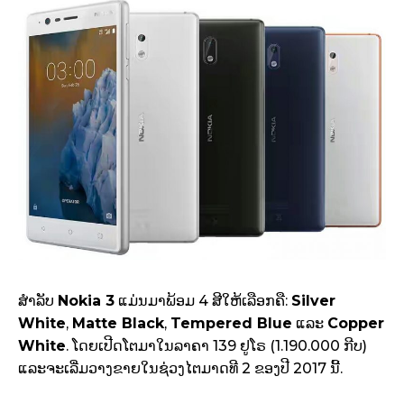
ສຳລັບ
Nokia 3
ແມ່ນມາພ້ອມ 4 ສີໃຫ້ເລືອກຄື:
Silver
White
,
Matte Black
,
Tempered Blue
ແລະ
Copper
White
. ໂດຍເປີດໂຕມາໃນລາຄາ 139 ຢູໂຣ (1.190.000 ກີບ)
ແລະຈະເລີ່ມວາງຂາຍໃນຊ່ວງໄຕມາດທີ 2 ຂອງປີ 2017 ນີ້.