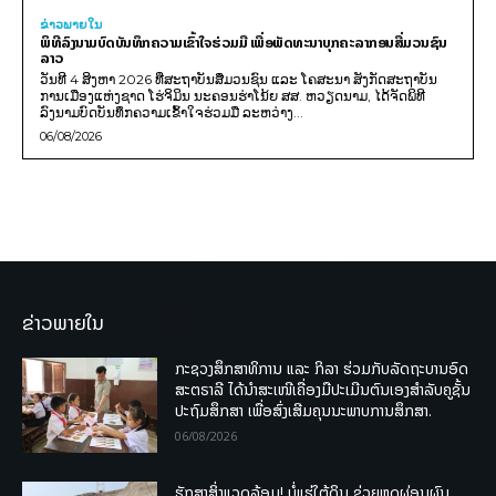
ຂ່າວພາຍ​ໃນ
ພິທີລົງນາມບົດບັນທຶກຄວາມເຂົ້າໃຈຮ່ວມມື ເພື່ອພັດທະນາບຸກຄະລາກອນສື່ມວນຊົນ
ລາວ
ວັນທີ 4 ສິງຫາ 2026 ທີ່ສະຖາບັນສື່ມວນຊົນ ແລະ ໂຄສະນາ ສັງກັດສະຖາບັນ
ການເມືອງແຫ່ງຊາດ ໂຮ່ຈິມິນ ນະຄອນຮ່າໂນ້ຍ ສສ. ຫວຽດນາມ, ໄດ້ຈັດພິທີ
ລົງນາມບົດບັນທຶກຄວາມເຂົ້າໃຈຮ່ວມມື ລະຫວ່າງ...
06/08/2026
ຂ່າວພາຍໃນ
ກະຊວງສຶກສາທິການ ແລະ ກິລາ ຮ່ວມກັບລັດຖະບານອົດ
ສະຕຣາລີ ໄດ້ນຳສະເໜີເຄື່ອງມືປະເມີນຕົນເອງສຳລັບຄູຊັ້ນ
ປະຖົມສຶກສາ ເພື່ອສົ່ງເສີມຄຸນນະພາບການສຶກສາ.
06/08/2026
ຮັກສາສິ່ງແວດລ້ອມ! ບໍ່ແຮ່ໃຕ້ດິນ ຊ່ວຍຫຼຸດຜ່ອນຜົນ