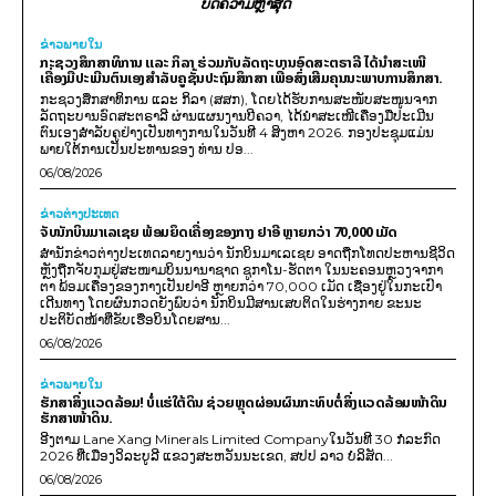
ບົດຄວາມຫຼ້າສຸດ
ຂ່າວພາຍ​ໃນ
ກະຊວງສຶກສາທິການ ແລະ ກິລາ ຮ່ວມກັບລັດຖະບານອົດສະຕຣາລີ ໄດ້ນຳສະເໜີ
ເຄື່ອງມືປະເມີນຕົນເອງສຳລັບຄູຊັ້ນປະຖົມສຶກສາ ເພື່ອສົ່ງເສີມຄຸນນະພາບການສຶກສາ.
ກະຊວງສຶກສາທິການ ແລະ ກິລາ (ສສກ), ໂດຍໄດ້ຮັບການສະໜັບສະໜູນຈາກ
ລັດຖະບານອົດສະຕຣາລີ ຜ່ານແຜນງານບີຄວາ, ໄດ້ນຳສະເໜີເຄື່ອງມືປະເມີນ
ຕົນເອງສຳລັບຄູຢ່າງເປັນທາງການໃນວັນທີ 4 ສິງຫາ 2026. ກອງປະຊຸມແມ່ນ
ພາຍໃຕ້ການເປັນປະທານຂອງ ທ່ານ ປອ...
06/08/2026
ຂ່າວຕ່າງປະເທດ
ຈັບນັກບິນມາເລເຊຍ ພ້ອມຍຶດເຄື່ອງຂອງກາງ ຢາອີ ຫຼາຍກວ່າ 70,000 ເມັດ
ສຳນັກຂ່າວຕ່າງປະເທດລາຍງານວ່າ ນັກບິນມາເລເຊຍ ອາດຖືກໂທດປະຫານຊີວິດ
ຫຼັງຖືກຈັບກຸມຢູ່ສະໜາມບິນນານາຊາດ ຊູກາໂນ-ຮັດຕາ ໃນນະຄອນຫຼວງຈາກາ
ຕາ ພ້ອມເຄື່ອງຂອງກາງເປັນຢາອີ ຫຼາຍກວ່າ 70,000 ເມັດ ເຊື່ອງຢູ່ໃນກະເປົາ
ເດີນທາງ ໂດຍຜົນກວດຍັງພົບວ່າ ນັກບິນມີສານເສບຕິດໃນຮ່າງກາຍ ຂະນະ
ປະຕິບັດໜ້າທີ່ຂັບເຮືອບິນໂດຍສານ...
06/08/2026
ຂ່າວພາຍ​ໃນ
ຮັກສາສິ່ງແວດລ້ອມ! ບໍ່ແຮ່ໃຕ້ດິນ ຊ່ວຍຫຼຸດຜ່ອນຜົນກະທົບຕໍ່ສິ່ງແວດລ້ອມໜ້າດິນ
ຮັກສາໜ້າດິນ.
ອີງຕາມ Lane Xang Minerals Limited Companyໃນວັນທີ 30 ກໍລະກົດ
2026 ທີ່ເມືອງວິລະບູລີ ແຂວງສະຫວັນນະເຂດ, ສປປ ລາວ ບໍລິສັດ...
06/08/2026