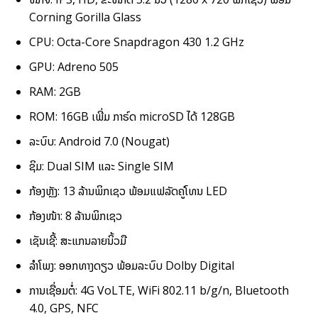
Corning Gorilla Glass
CPU: Octa-Core Snapdragon 430 1.2 GHz
GPU: Adreno 505
RAM: 2GB
ROM: 16GB ເພີ່ມ ກາຣ໌ດ microSD ໄດ້ 128GB
ລະບົບ: Android 7.0 (Nougat)
ຊິມ: Dual SIM ແລະ Single SIM
ກ້ອງຫຼັງ: 13 ລ້ານພິກເຊວ ພ້ອມແຟລັດຄູ່ໂທນ LED
ກ້ອງໜ້າ: 8 ລ້ານພິກເຊວ
ເຊັນເຊີ້: ສະແກນລາຍນິ້ວມື
ລຳໂພງ: ອອກທາງດຽວ ພ້ອມລະບົບ Dolby Digital
ການເຊື່ອມຕໍ່: 4G VoLTE, WiFi 802.11 b/g/n, Bluetooth
4.0, GPS, NFC