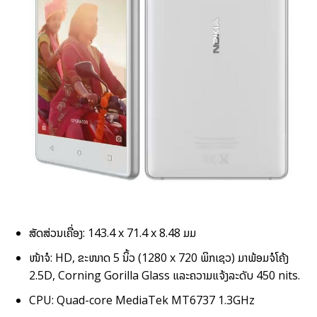
ສັດສ່ວນເຄື່ອງ: 143.4 x 71.4 x 8.48 ມມ
ໜ້າຈໍ: HD, ຂະໜາດ 5 ນິ້ວ (1280 x 720 ພິກເຊວ) ມາພ້ອມຈໍໂຄ້ງ
2.5D, Corning Gorilla Glass ແລະຄວາມແຈ້ງລະດັບ 450 nits.
CPU: Quad-core MediaTek MT6737 1.3GHz