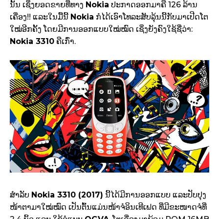
ນັ້ນ ເຊິ່ງຍອດຂາຍທີ່ທາງ
Nokia
ປະກາດອອກມາຄື 126 ລ້ານ
ເຄື່ອງ!! ແລະໃນມື້ນີ້
Nokia
ກໍໄດ້ເອົາໂທລະສັບລຸ້ນນີ້ກັບມາເປີດໂຕ
ໃໝ່ອີກຄັ້ງ ໂດຍມີການອອກແບບໃໝ່ໝົດ ເຊິ່ງຍັງຄົງໃຊ້ຊື່ວ່າ:
Nokia 3310
ຄືເກົ່າ.
ສຳລັບ
Nokia 3310 (2017)
ນີ້ໄດ້ມີການອອກແບບ ແລະປັບປຸງ
ໜ້າຕາມາໃໝ່ໝົດ ເປັນຕົ້ນແມ່ນໜ້າຈໍອິນເທີເຟດ ທີ່ມີຂະໜາດຈໍທີ່