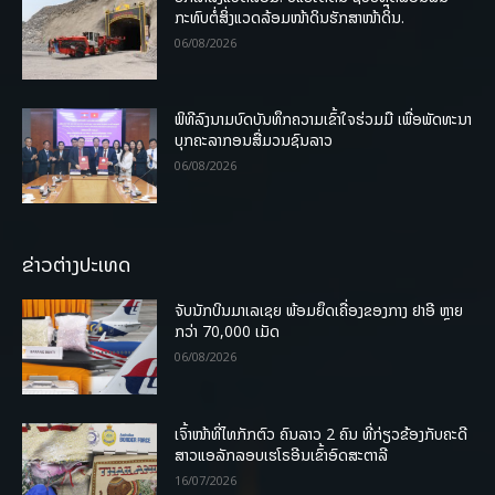
ກະທົບຕໍ່ສິ່ງແວດລ້ອມໜ້າດິນຮັກສາໜ້າດິນ.
06/08/2026
ພິທີລົງນາມບົດບັນທຶກຄວາມເຂົ້າໃຈຮ່ວມມື ເພື່ອພັດທະນາ
ບຸກຄະລາກອນສື່ມວນຊົນລາວ
06/08/2026
ຂ່າວຕ່າງປະເທດ
ຈັບນັກບິນມາເລເຊຍ ພ້ອມຍຶດເຄື່ອງຂອງກາງ ຢາອີ ຫຼາຍ
ກວ່າ 70,000 ເມັດ
06/08/2026
ເຈົ້າໜ້າທີ່ໄທກັກຕົວ ຄົນລາວ 2 ຄົນ ທີ່ກ່ຽວຂ້ອງກັບຄະດີ
ສາວແອລັກລອບເຮໂຣອີນເຂົ້າອົດສະຕາລີ
16/07/2026