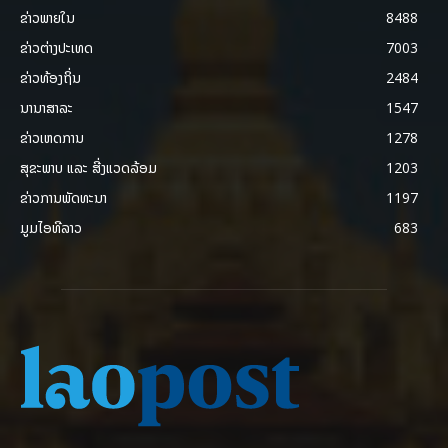
ຂ່າວພາຍ​ໃນ
8488
ຂ່າວຕ່າງປະເທດ
7003
ຂ່າວທ້ອງຖິ່ນ
2484
ນານາສາລະ
1547
ຂ່າວເຫດການ
1278
ສຸຂະພາບ ແລະ ສີ່ງແວດລ້ອມ
1203
ຂ່າວການພັດທະນາ
1197
ມູມໄອທີລາວ
683