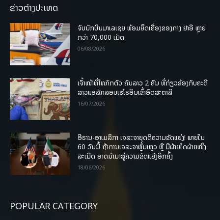
ຂ່າວຕ່າງປະເທດ
ຈັບນັກບິນມາເລເຊຍ ພ້ອມຍຶດເຄື່ອງຂອງກາງ ຢາອີ ຫຼາຍ
ກວ່າ 70,000 ເມັດ
06/08/2026
ເຈົ້າໜ້າທີ່ໄທກັກຕົວ ຄົນລາວ 2 ຄົນ ທີ່ກ່ຽວຂ້ອງກັບຄະດີ
ສາວແອລັກລອບເຮໂຣອີນເຂົ້າອົດສະຕາລີ
16/07/2026
ອີຣານ-ອາເມລິກາ ເຈລະຈາຍຸດຕິຄວາມຂັດແຍ່ງ! ພາຍໃນ
60 ວັນນີ້ ຖ້າການເຈລະຈາຫຼົ້ມເຫຼວ ຫຼື ມີຝ່າຍໃດຝ່າຍໜຶ່ງ
ລະເມີດ ອາດນໍາມາສູ່ຄວາມຂັດແຍ້ງອີກຄັ້ງ
18/06/2026
POPULAR CATEGORY