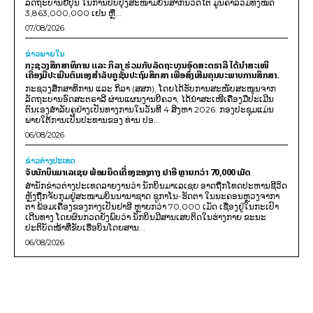
ລັດຖະບານຍີ່ປຸ່ນ ໃນການປັບປຸງສະໜາມບິນສາກົນວັດໄຕ ມູນຄ່າລວມທັງໝົດ
3,863,000,000 ເຢນ ຫຼື...
07/08/2026
ຂ່າວພາຍ​ໃນ
ກະຊວງສຶກສາທິການ ແລະ ກິລາ ຮ່ວມກັບລັດຖະບານອົດສະຕຣາລີ ໄດ້ນຳສະເໜີ
ເຄື່ອງມືປະເມີນຕົນເອງສຳລັບຄູຊັ້ນປະຖົມສຶກສາ ເພື່ອສົ່ງເສີມຄຸນນະພາບການສຶກສາ.
ກະຊວງສຶກສາທິການ ແລະ ກິລາ (ສສກ), ໂດຍໄດ້ຮັບການສະໜັບສະໜູນຈາກ
ລັດຖະບານອົດສະຕຣາລີ ຜ່ານແຜນງານບີຄວາ, ໄດ້ນຳສະເໜີເຄື່ອງມືປະເມີນ
ຕົນເອງສຳລັບຄູຢ່າງເປັນທາງການໃນວັນທີ 4 ສິງຫາ 2026. ກອງປະຊຸມແມ່ນ
ພາຍໃຕ້ການເປັນປະທານຂອງ ທ່ານ ປອ...
06/08/2026
ຂ່າວຕ່າງປະເທດ
ຈັບນັກບິນມາເລເຊຍ ພ້ອມຍຶດເຄື່ອງຂອງກາງ ຢາອີ ຫຼາຍກວ່າ 70,000 ເມັດ
ສຳນັກຂ່າວຕ່າງປະເທດລາຍງານວ່າ ນັກບິນມາເລເຊຍ ອາດຖືກໂທດປະຫານຊີວິດ
ຫຼັງຖືກຈັບກຸມຢູ່ສະໜາມບິນນານາຊາດ ຊູກາໂນ-ຮັດຕາ ໃນນະຄອນຫຼວງຈາກາ
ຕາ ພ້ອມເຄື່ອງຂອງກາງເປັນຢາອີ ຫຼາຍກວ່າ 70,000 ເມັດ ເຊື່ອງຢູ່ໃນກະເປົາ
ເດີນທາງ ໂດຍຜົນກວດຍັງພົບວ່າ ນັກບິນມີສານເສບຕິດໃນຮ່າງກາຍ ຂະນະ
ປະຕິບັດໜ້າທີ່ຂັບເຮືອບິນໂດຍສານ...
06/08/2026