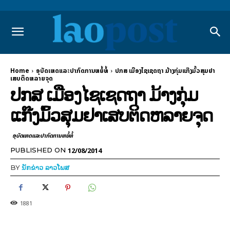
Home
ອຸບັດເຫດແລະປາກົດການຫຍໍ້ທໍ້
ປກສ ເມືອງໄຊເຊດຖາ ມ້າງກຸ່ມແກ໊ງມົ້ວສຸມຢາ
ເສບຕິດຫລາຍຈຸດ
ປກສ ເມືອງໄຊເຊດຖາ ມ້າງກຸ່ມ
ແກ໊ງມົ້ວສຸມຢາເສບຕິດຫລາຍຈຸດ
ອຸບັດເຫດແລະປາກົດການຫຍໍ້ທໍ້
12/08/2014
PUBLISHED ON
BY
ນັກຂ່າວ ລາວໂພສ
1881