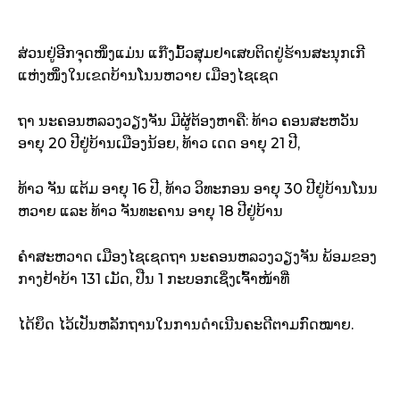
ສ່ວນຢູ່ອີກຈຸດໜຶ່ງແມ່ນ ແກ໊ງມົ້ວສຸມຢາເສບຕິດຢູ່ຮ້ານສະນຸກເກີ
ແຫ່ງໜຶ່ງໃນເຂດບ້ານໂນນຫວາຍ ເມືອງໄຊເຊດ
ຖາ ນະຄອນຫລວງວຽງຈັນ ມີຜູ້ຕ້ອງຫາຄື: ທ້າວ ຄອນສະຫວັນ
ອາຍຸ 20 ປີຢູ່ບ້ານເມືອງນ້ອຍ, ທ້າວ ເດດ ອາຍຸ 21 ປີ,
ທ້າວ ຈັນ ແຕ້ມ ອາຍຸ 16 ປີ, ທ້າວ ວິທະກອນ ອາຍຸ 30 ປີຢູ່ບ້ານໂນນ
ຫວາຍ ແລະ ທ້າວ ຈັນທະຄານ ອາຍຸ 18 ປີຢູ່ບ້ານ
ຄຳສະຫວາດ ເມືອງໄຊເຊດຖາ ນະຄອນຫລວງວຽງຈັນ ພ້ອມຂອງ
ກາງຢ້າບ້າ 131 ເມັດ, ປືນ 1 ກະບອກເຊິ່ງເຈົ້າໜ້າທີ່
ໄດ້ຍຶດ ໄວ້ເປັນຫລັກຖານໃນການດຳເນີນຄະດີຕາມກົດໝາຍ.