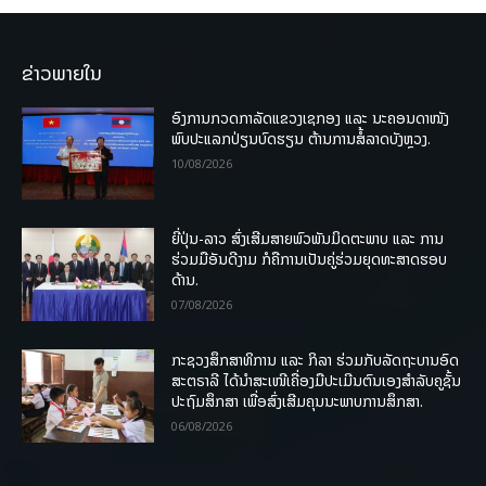
ຂ່າວພາຍໃນ
ອົງການກວດກາລັດແຂວງເຊກອງ ແລະ ນະຄອນດາໜັງ
ພົບປະແລກປ່ຽນບົດຮຽນ ຕ້ານການສໍ້ລາດບັງຫຼວງ.
10/08/2026
ຍີ່ປຸ່ນ-ລາວ ສົ່ງເສີມສາຍພົວພັນມິດຕະພາບ ແລະ ການ
ຮ່ວມມືອັນດີງາມ ກໍຄືການເປັນຄູ່ຮ່ວມຍຸດທະສາດຮອບ
ດ້ານ.
07/08/2026
ກະຊວງສຶກສາທິການ ແລະ ກິລາ ຮ່ວມກັບລັດຖະບານອົດ
ສະຕຣາລີ ໄດ້ນຳສະເໜີເຄື່ອງມືປະເມີນຕົນເອງສຳລັບຄູຊັ້ນ
ປະຖົມສຶກສາ ເພື່ອສົ່ງເສີມຄຸນນະພາບການສຶກສາ.
06/08/2026