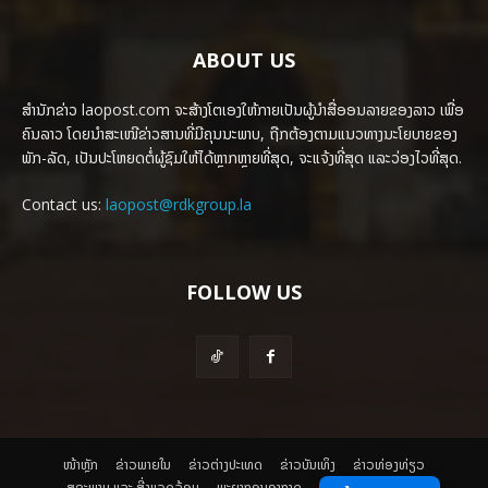
ABOUT US
ສຳນັກຂ່າວ laopost.com ຈະສ້າງໂຕເອງໃຫ້ກາຍເປັນຜູ້ນຳສື່ອອນລາຍຂອງລາວ ເພື່ອ
ຄົນລາວ ໂດຍນຳສະເໜີຂ່າວສານທີ່ມີຄຸນນະພາບ, ຖືກຕ້ອງຕາມແນວທາງນະໂຍບາຍຂອງ
ພັກ-ລັດ, ເປັນປະໂຫຍດຕໍ່ຜູ້ຊົມໃຫ້ໄດ້ຫຼາກຫຼາຍທີ່ສຸດ, ຈະແຈ້ງທີ່ສຸດ ແລະວ່ອງໄວທີ່ສຸດ.
Contact us:
laopost@rdkgroup.la
FOLLOW US
ໜ້າຫຼັກ
ຂ່າວພາຍ​ໃນ
ຂ່າວຕ່າງປະເທດ
​ຂ່າວບັນເທິງ
​ຂ່າວທ່ອງທ່ຽວ
ສຸຂະພາບ ແລະ ສີ່ງແວດລ້ອມ
ພະຍາກອນອາກາດ