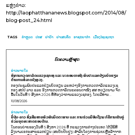
ແຫຼ່ງຂ່າວ:
http://laophatthananews.blogspot.com/2014/08/
blog-post_24.html
TAGS
ຕຳຫຼວດ
ປກສ
ຢາບ້າ
ຢາເສບຕິດ
ອາຊະຍາກຳ
ເມືອງໄຊເຊດຖາ
ບົດຄວາມຫຼ້າສຸດ
ຂ່າວພາຍ​ໃນ
ອົງການກວດກາລັດແຂວງເຊກອງ ແລະ ນະຄອນດາໜັງ ພົບປະແລກປ່ຽນບົດຮຽນ
ຕ້ານການສໍ້ລາດບັງຫຼວງ.
ກອງປະຊຸມພົບປະແລກປ່ຽນບົດຮຽນ ລະຫວ່າງອົງການກວດກາລັດແຂວງເຊ
ກອງ ສປປ ລາວ ແລະ ອົງການກວດກາລັດນະຄອນດາໜັງ ສສ ຫວຽດນາມ ຈັດ
ຂຶ້ນໃນວັນທີ 9 ສິງຫາ 2026 ທີ່ຫ້ອງວ່າການແຂວງເຊກອງ, ໂດຍມີທ່ານ...
10/08/2026
ຂ່າວພາຍ​ໃນ
ຍີ່ປຸ່ນ-ລາວ ສົ່ງເສີມສາຍພົວພັນມິດຕະພາບ ແລະ ການຮ່ວມມືອັນດີງາມ ກໍຄືການເປັນຄູ່
ຮ່ວມຍຸດທະສາດຮອບດ້ານ.
ໃນຕອນບ່າຍຂອງວັນທີ 5 ສິງຫາ 2026 ທີ່ ກະຊວງການຕ່າງປະເທດ ໄດ້ມີພິທີ
ລົງນາມເອກະສານແລກປ່ຽນ (ສະບັບປັບປຸງ) ສໍາລັບໂຄງການຊ່ວຍເຫຼືອລ້າຈາກ