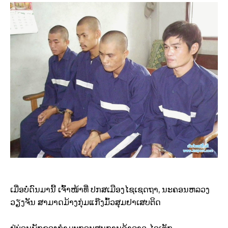
ເມື່ອບໍ່ດົນມານີ້ ເຈົ້າໜ້າທີ່ ປກສເມືອງໄຊເຊດຖາ, ນະຄອນຫລວງ
ວຽງຈັນ ສາມາດມ້າງກຸ່ມແກ໊ງມົ້ວສຸມຢາເສບຕິດ