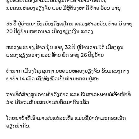
ຢູ່ບ່ອນພັກຂອງກຳມະກອນສູນການຄ້າລາວ-ໄອເຕັກ,
ນະຄອນຫລວງວຽງຈັນ ແລະ ມີຜູ້ຕ້ອງຫາຄື ທ້າວ ລ້ວນ ອາຍຸ
35 ປີ ຢູ່ບ້ານນາຮັ່ງເມືອງຄົງເຊໂດນ ແຂວງສາລະວັນ, ທ້າວ ມີ ອາຍຸ
20 ປີຢູ່ບ້ານໝາກນາວ ເມືອງຊຽງເງິນ ແຂວງ
ຫລວງພະບາງ, ທ້າວ ນຸ້ນ ອາຍຸ 32 ປີ ຢູ່ບ້ານຕານໃຕ້ ເມືອງຄູນ
ແຂວງຊຽງຂວາງ ແລະ ທ້າວ ພົດ ອາຍຸ 26 ປີຢູ່ບ້ານ
ທ່ານາກ ເມືອງໄຊເຊດຖາ ນະຄອນຫລວງວຽງຈັນ ພ້ອມຂອງກາງ
ຢາບ້າ 14 ເມັດ ເຊິ່ງທັງໝົດເປັນກຳມະກອນຢູ່ສະ
ຖານທີ່ກໍ່ສ້າງສູນການຄ້າດັ່ງກ່າວ ແລະ ຮັບສາລະພາບຕໍ່ເຈົ້າໜ້າທີ່
ວ່າ: ໄດ້ຮ່ວມກັນເສບຢາເສບຕິດມາດົນແລ້ວ
ໂດຍຢາບ້າທີ່ເອົາມາເສບແຕ່ລະເທື່ອ ແມ່ນຊື້ນຳກຳມະກອນເຮັດ
ວຽກນຳກັນ.