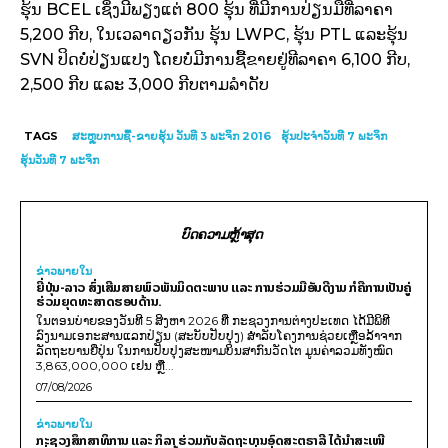
ຮຸ້ນ BCEL ເຊິ່ງມີພຽງແຕ່ 800 ຮຸ້ນ ທີ່ມີການປ່ຽນມືທີ່ລາຄາ
5,200 ກີບ, ໃນເວລາດຽວກັນ ຮຸ້ນ LWPC, ຮຸ້ນ PTL ແລະຮຸ້ນ
SVN ປິດບໍ່ປ່ຽນແປງ ໂດຍບໍ່ມີການຊື້ຂາຍຢູ່ທີລາຄາ 6,100 ກີບ,
2,500 ກີບ ແລະ 3,000 ກີບຕາມລຳດັບ
TAGS
ສະຫຼຸບການຊື້-ຂາຍຮຸ້ນ ວັນທີ 3 ພະຈິກ 2016
ຮຸ້ນປະຈຳວັນທີ 7 ພະຈິກ
ຮຸ້ນວັນທີ 7 ພະຈິກ
ບົດຄວາມຫຼ້າສຸດ
ຂ່າວພາຍ​ໃນ
ຍີ່ປຸ່ນ-ລາວ ສົ່ງເສີມສາຍພົວພັນມິດຕະພາບ ແລະ ການຮ່ວມມືອັນດີງາມ ກໍຄືການເປັນຄູ່
ຮ່ວມຍຸດທະສາດຮອບດ້ານ.
ໃນຕອນບ່າຍຂອງວັນທີ 5 ສິງຫາ 2026 ທີ່ ກະຊວງການຕ່າງປະເທດ ໄດ້ມີພິທີ
ລົງນາມເອກະສານແລກປ່ຽນ (ສະບັບປັບປຸງ) ສໍາລັບໂຄງການຊ່ວຍເຫຼືອລ້າຈາກ
ລັດຖະບານຍີ່ປຸ່ນ ໃນການປັບປຸງສະໜາມບິນສາກົນວັດໄຕ ມູນຄ່າລວມທັງໝົດ
3,863,000,000 ເຢນ ຫຼື...
07/08/2026
ຂ່າວພາຍ​ໃນ
ກະຊວງສຶກສາທິການ ແລະ ກິລາ ຮ່ວມກັບລັດຖະບານອົດສະຕຣາລີ ໄດ້ນຳສະເໜີ