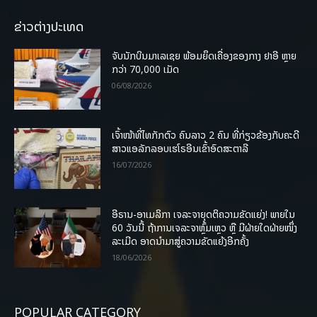
ຂ່າວຕ່າງປະເທດ
ຈັບນັກບິນມາເລເຊຍ ພ້ອມຍຶດເຄື່ອງຂອງກາງ ຢາອີ ຫຼາຍ
ກວ່າ 70,000 ເມັດ
06/08/2026
ເຈົ້າໜ້າທີ່ໄທກັກຕົວ ຄົນລາວ 2 ຄົນ ທີ່ກ່ຽວຂ້ອງກັບຄະດີ
ສາວແອລັກລອບເຮໂຣອີນເຂົ້າອົດສະຕາລີ
16/07/2026
ອີຣານ-ອາເມລິກາ ເຈລະຈາຍຸດຕິຄວາມຂັດແຍ່ງ! ພາຍໃນ
60 ວັນນີ້ ຖ້າການເຈລະຈາຫຼົ້ມເຫຼວ ຫຼື ມີຝ່າຍໃດຝ່າຍໜຶ່ງ
ລະເມີດ ອາດນໍາມາສູ່ຄວາມຂັດແຍ້ງອີກຄັ້ງ
18/06/2026
POPULAR CATEGORY