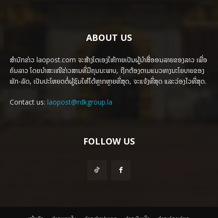
ABOUT US
ສຳນັກຂ່າວ laopost.com ຈະສ້າງໂຕເອງໃຫ້ກາຍເປັນຜູ້ນຳສື່ອອນລາຍຂອງລາວ ເພື່ອ
ຄົນລາວ ໂດຍນຳສະເໜີຂ່າວສານທີ່ມີຄຸນນະພາບ, ຖືກຕ້ອງຕາມແນວທາງນະໂຍບາຍຂອງ
ພັກ-ລັດ, ເປັນປະໂຫຍດຕໍ່ຜູ້ຊົມໃຫ້ໄດ້ຫຼາກຫຼາຍທີ່ສຸດ, ຈະແຈ້ງທີ່ສຸດ ແລະວ່ອງໄວທີ່ສຸດ.
Contact us:
laopost@rdkgroup.la
FOLLOW US