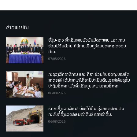
ຂ່າວພາຍໃນ
ຍີ່ປຸ່ນ-ລາວ ສົ່ງເສີມສາຍພົວພັນມິດຕະພາບ ແລະ ການ
ຮ່ວມມືອັນດີງາມ ກໍຄືການເປັນຄູ່ຮ່ວມຍຸດທະສາດຮອບ
ດ້ານ.
07/08/2026
ກະຊວງສຶກສາທິການ ແລະ ກິລາ ຮ່ວມກັບລັດຖະບານອົດ
ສະຕຣາລີ ໄດ້ນຳສະເໜີເຄື່ອງມືປະເມີນຕົນເອງສຳລັບຄູຊັ້ນ
ປະຖົມສຶກສາ ເພື່ອສົ່ງເສີມຄຸນນະພາບການສຶກສາ.
06/08/2026
ຮັກສາສິ່ງແວດລ້ອມ! ບໍ່ແຮ່ໃຕ້ດິນ ຊ່ວຍຫຼຸດຜ່ອນຜົນ
ກະທົບຕໍ່ສິ່ງແວດລ້ອມໜ້າດິນຮັກສາໜ້າດິນ.
06/08/2026