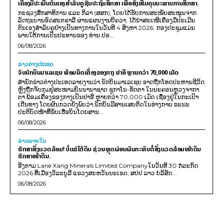
ເຄື່ອງມືປະເມີນຕົນເອງສຳລັບຄູຊັ້ນປະຖົມສຶກສາ ເພື່ອສົ່ງເສີມຄຸນນະພາບການສຶກສາ.
ກະຊວງສຶກສາທິການ ແລະ ກິລາ (ສສກ), ໂດຍໄດ້ຮັບການສະໜັບສະໜູນຈາກ
ລັດຖະບານອົດສະຕຣາລີ ຜ່ານແຜນງານບີຄວາ, ໄດ້ນຳສະເໜີເຄື່ອງມືປະເມີນ
ຕົນເອງສຳລັບຄູຢ່າງເປັນທາງການໃນວັນທີ 4 ສິງຫາ 2026. ກອງປະຊຸມແມ່ນ
ພາຍໃຕ້ການເປັນປະທານຂອງ ທ່ານ ປອ...
06/08/2026
ຂ່າວຕ່າງປະເທດ
ຈັບນັກບິນມາເລເຊຍ ພ້ອມຍຶດເຄື່ອງຂອງກາງ ຢາອີ ຫຼາຍກວ່າ 70,000 ເມັດ
ສຳນັກຂ່າວຕ່າງປະເທດລາຍງານວ່າ ນັກບິນມາເລເຊຍ ອາດຖືກໂທດປະຫານຊີວິດ
ຫຼັງຖືກຈັບກຸມຢູ່ສະໜາມບິນນານາຊາດ ຊູກາໂນ-ຮັດຕາ ໃນນະຄອນຫຼວງຈາກາ
ຕາ ພ້ອມເຄື່ອງຂອງກາງເປັນຢາອີ ຫຼາຍກວ່າ 70,000 ເມັດ ເຊື່ອງຢູ່ໃນກະເປົາ
ເດີນທາງ ໂດຍຜົນກວດຍັງພົບວ່າ ນັກບິນມີສານເສບຕິດໃນຮ່າງກາຍ ຂະນະ
ປະຕິບັດໜ້າທີ່ຂັບເຮືອບິນໂດຍສານ...
06/08/2026
ຂ່າວພາຍ​ໃນ
ຮັກສາສິ່ງແວດລ້ອມ! ບໍ່ແຮ່ໃຕ້ດິນ ຊ່ວຍຫຼຸດຜ່ອນຜົນກະທົບຕໍ່ສິ່ງແວດລ້ອມໜ້າດິນ
ຮັກສາໜ້າດິນ.
ອີງຕາມ Lane Xang Minerals Limited Companyໃນວັນທີ 30 ກໍລະກົດ
2026 ທີ່ເມືອງວິລະບູລີ ແຂວງສະຫວັນນະເຂດ, ສປປ ລາວ ບໍລິສັດ...
06/08/2026