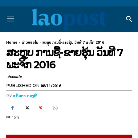
Home
ຂ່າວພາຍ​ໃນ
ສະຫຼຸບ ການຊື້-ຂາຍຮຸ້ນ ວັນທີ 7 ພະຈິກ 2016
ສະຫຼຸບ ການຊື້-ຂາຍຮຸ້ນ ວັນທີ 7
ພະຈິກ 2016
ຂ່າວພາຍ​ໃນ
08/11/2016
PUBLISHED ON
BY
ແກ້ວຕາ ດວງສີ
1548