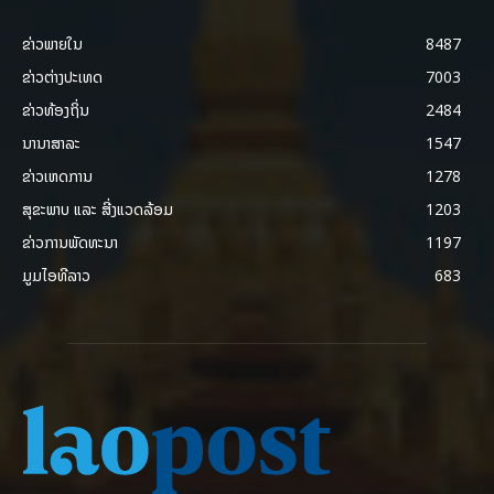
ຂ່າວພາຍ​ໃນ
8487
ຂ່າວຕ່າງປະເທດ
7003
ຂ່າວທ້ອງຖິ່ນ
2484
ນານາສາລະ
1547
ຂ່າວເຫດການ
1278
ສຸຂະພາບ ແລະ ສີ່ງແວດລ້ອມ
1203
ຂ່າວການພັດທະນາ
1197
ມູມໄອທີລາວ
683