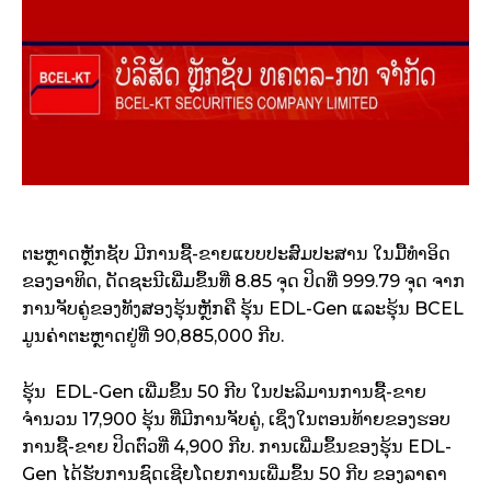
ຕະຫຼາດຫຼັກຊັບ ມີການຊື້-ຂາຍແບບປະສົມປະສານ ໃນມື້ທຳອິດ
ຂອງອາທິດ, ດັດຊະນີເພີ່ມຂຶ້ນທີ່ 8.85 ຈຸດ ປິດທີ່ 999.79 ຈຸດ ຈາກ
ການຈັບຄູ່ຂອງທັງສອງຮຸ້ນຫຼັກຄື ຮຸ້ນ EDL-Gen ແລະຮຸ້ນ BCEL
ມູນຄ່າຕະຫຼາດຢູ່ທີ່ 90,885,000 ກີບ.
ຮຸ້ນ EDL-Gen ເພີ່ມຂຶ້ນ 50 ກີບ ໃນປະລິມານການຊື້-ຂາຍ
ຈຳນວນ 17,900 ຮຸ້ນ ທີ່ມີການຈັບຄູ່, ເຊິ່ງໃນຕອນທ້າຍຂອງຮອບ
ການຊື້-ຂາຍ ປິດຕົວທີ່ 4,900 ກີບ. ການເພີ່ມຂຶ້ນຂອງຮຸ້ນ EDL-
Gen ໄດ້ຮັບການຊົດເຊີຍໂດຍການເພີ່ມຂຶ້ນ 50 ກີບ ຂອງລາຄາ