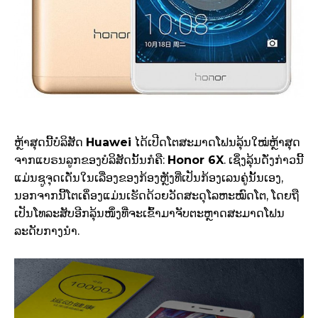
ຫຼ້າສຸດນີ້ບໍລິສັດ ​
Huawei
ໄດ້ເປີດໂຕສະມາດໂຟນລຸ້ນໃໝ່ຫຼ້າສຸດ
ຈາກແບຣນລູກຂອງບໍລິສັດນັ້ນກໍຄື:
Honor 6X
. ເຊິ່ງລຸ້ນດັ່ງກ່າວນີ້
ແມ່ນຊູຈຸດເດັ່ນໃນເລື່ອງຂອງກ້ອງຫຼັງທີ່ເປັນກ້ອງເລນຄູ່ນັ້ນເອງ,
ນອກຈາກນີ້ໂຕເຄຶ່ອງແມ່ນເຮັດດ້ວຍວັດສະດຸໂລຫະໝົດໂຕ, ໂດຍຖື
ເປັນໂທລະສັບອີກລຸ້ນໜຶ່ງທີ່ຈະເຂົ້າມາຈັບຕະຫຼາດສະມາດໂຟນ
ລະດັບກາງນຳ.