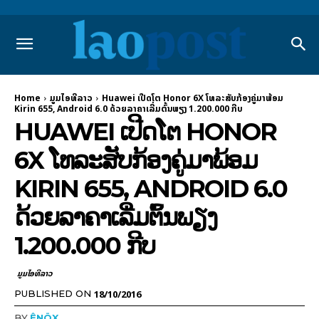
Home
ມູມໄອທີລາວ
Huawei ເປີດໂຕ Honor 6X ໂທລະສັບກ້ອງຄູ່ມາພ້ອມ
Kirin 655, Android 6.0 ດ້ວຍລາຄາເລີ່ມຕົ້ນພຽງ 1.200.000 ກີບ
HUAWEI ເປີດໂຕ HONOR
6X ໂທລະສັບກ້ອງຄູ່ມາພ້ອມ
KIRIN 655, ANDROID 6.0
ດ້ວຍລາຄາເລີ່ມຕົ້ນພຽງ
1.200.000 ກີບ
ມູມໄອທີລາວ
18/10/2016
PUBLISHED ON
BY
ÊNÖX