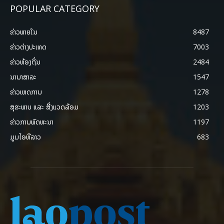
POPULAR CATEGORY
ຂ່າວພາຍ​ໃນ
8487
ຂ່າວຕ່າງປະເທດ
7003
ຂ່າວທ້ອງຖິ່ນ
2484
ນານາສາລະ
1547
ຂ່າວເຫດການ
1278
ສຸຂະພາບ ແລະ ສີ່ງແວດລ້ອມ
1203
ຂ່າວການພັດທະນາ
1197
ມູມໄອທີລາວ
683