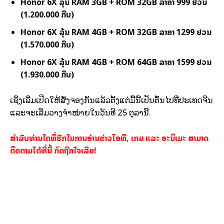
Honor 6X ລຸ້ນ RAM 3GB + ROM 32GB ລາຄາ 999 ຢວນ
(1.200.000 ກີບ)
Honor 6X ລຸ້ນ RAM 4GB + ROM 32GB ລາຄາ 1299 ຢວນ
(1.570.000 ກີບ)
Honor 6X ລຸ້ນ RAM 4GB + ROM 64GB ລາຄາ 1599 ຢວນ
(1.930.000 ກີບ)
ເຊິ່ງເລີ່ມເປີດໃຫ້ສັ່ງຈອງກັນແລ້ວຕັ້ງແຕ່ມື້ນີ້ເປັນຕົ້ນໄປທີ່ປະເທດຈີນ
ແລະຈະເລີ່ມວາງຈຳໜ່າຍໃນວັນທີ 25 ຕຸລານີ້.
ສຳລັບທ່ານໃດທີ່ຮັກໃນການອ່ານຂ່າວໄອທີ, ເກມ ແລະ ອະນິເມະ ສາມາດ
ຕິດຕາມໄດ້ທີ່ນີ້ ກົດຖືກໃຈເລີຍ!