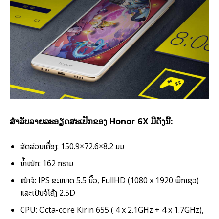
ສຳລັບລາຍລະອຽດສະເປັກຂອງ Honor 6X ມີດັ່ງນີ້
:
ສັດສ່ວນເຄື່ອງ: 150.9×72.6×8.2 ມມ
ນ້ຳໜັກ: 162 ກຣາມ
ໜ້າຈໍ: IPS ຂະໜາດ 5.5 ນິ້ວ, FullHD (1080 x 1920 ພິກເຊວ)
ແລະເປັນຈໍໂຄ້ງ 2.5D
CPU: Octa-core Kirin 655 ( 4 x 2.1GHz + 4 x 1.7GHz),