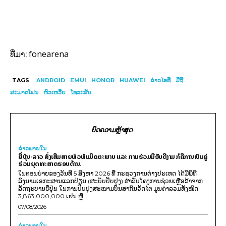
fonearena
ທີ່ມາ:
TAGS
ANDROID
EMUI
HONOR
HUAWEI
ຂ່າວໄອທີ
ມືຖື
ສະມາດໂຟນ
ຫົວເຫວີ່ຍ
ໂທລະສັບ
ບົດຄວາມຫຼ້າສຸດ
ຂ່າວພາຍ​ໃນ
ຍີ່ປຸ່ນ-ລາວ ສົ່ງເສີມສາຍພົວພັນມິດຕະພາບ ແລະ ການຮ່ວມມືອັນດີງາມ ກໍຄືການເປັນຄູ່
ຮ່ວມຍຸດທະສາດຮອບດ້ານ.
ໃນຕອນບ່າຍຂອງວັນທີ 5 ສິງຫາ 2026 ທີ່ ກະຊວງການຕ່າງປະເທດ ໄດ້ມີພິທີ
ລົງນາມເອກະສານແລກປ່ຽນ (ສະບັບປັບປຸງ) ສໍາລັບໂຄງການຊ່ວຍເຫຼືອລ້າຈາກ
ລັດຖະບານຍີ່ປຸ່ນ ໃນການປັບປຸງສະໜາມບິນສາກົນວັດໄຕ ມູນຄ່າລວມທັງໝົດ
3,863,000,000 ເຢນ ຫຼື...
07/08/2026
ຂ່າວພາຍ​ໃນ