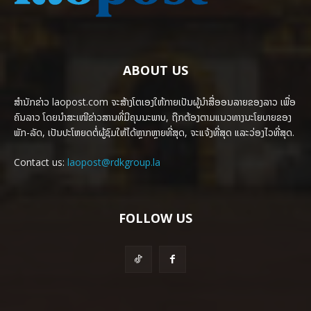
ABOUT US
ສຳນັກຂ່າວ laopost.com ຈະສ້າງໂຕເອງໃຫ້ກາຍເປັນຜູ້ນຳສື່ອອນລາຍຂອງລາວ ເພື່ອ
ຄົນລາວ ໂດຍນຳສະເໜີຂ່າວສານທີ່ມີຄຸນນະພາບ, ຖືກຕ້ອງຕາມແນວທາງນະໂຍບາຍຂອງ
ພັກ-ລັດ, ເປັນປະໂຫຍດຕໍ່ຜູ້ຊົມໃຫ້ໄດ້ຫຼາກຫຼາຍທີ່ສຸດ, ຈະແຈ້ງທີ່ສຸດ ແລະວ່ອງໄວທີ່ສຸດ.
Contact us:
laopost@rdkgroup.la
FOLLOW US