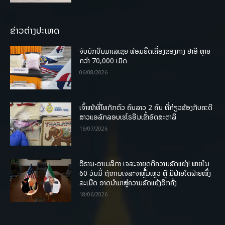
ຂ່າວຕ່າງປະເທດ
ຈັບນັກບິນມາເລເຊຍ ພ້ອມຍຶດເຄື່ອງຂອງກາງ ຢາອີ ຫຼາຍ
ກວ່າ 70,000 ເມັດ
06/08/2026
ເຈົ້າໜ້າທີ່ໄທກັກຕົວ ຄົນລາວ 2 ຄົນ ທີ່ກ່ຽວຂ້ອງກັບຄະດີ
ສາວແອລັກລອບເຮໂຣອີນເຂົ້າອົດສະຕາລີ
16/07/2026
ອີຣານ-ອາເມລິກາ ເຈລະຈາຍຸດຕິຄວາມຂັດແຍ່ງ! ພາຍໃນ
60 ວັນນີ້ ຖ້າການເຈລະຈາຫຼົ້ມເຫຼວ ຫຼື ມີຝ່າຍໃດຝ່າຍໜຶ່ງ
ລະເມີດ ອາດນໍາມາສູ່ຄວາມຂັດແຍ້ງອີກຄັ້ງ
18/06/2026