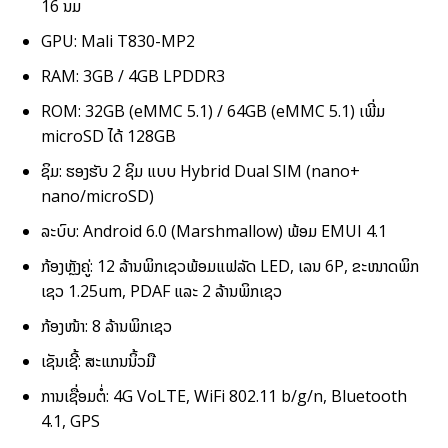
16 ນມ
GPU: Mali T830-MP2
RAM: 3GB / 4GB LPDDR3
ROM: 32GB (eMMC 5.1) / 64GB (eMMC 5.1) ເພີ່ມ
microSD ໄດ້ 128GB
ຊິມ: ຮອງຮັບ 2 ຊິມ ແບບ Hybrid Dual SIM (nano+
nano/microSD)
ລະບົບ: Android 6.0 (Marshmallow) ພ້ອມ EMUI 4.1
ກ້ອງຫຼັງຄູ່: 12 ລ້ານພິກເຊວພ້ອມແຟລັດ LED, ເລນ 6P, ຂະໜາດພິກ
ເຊວ 1.25um, PDAF ແລະ 2 ລ້ານພິກເຊວ
ກ້ອງໜ້າ: 8 ລ້ານພິກເຊວ
ເຊັນເຊີ້: ສະແກນນິ້ວມື
ການເຊື່ອມຕໍ່: 4G VoLTE, WiFi 802.11 b/g/n, Bluetooth
4.1, GPS