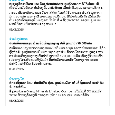
ກະຊວງສຶກສາທິການ ແລະ ກິລາ ຮ່ວມກັບລັດຖະບານອົດສະຕຣາລີ ໄດ້ນຳສະເໜີ
ເຄື່ອງມືປະເມີນຕົນເອງສຳລັບຄູຊັ້ນປະຖົມສຶກສາ ເພື່ອສົ່ງເສີມຄຸນນະພາບການສຶກສາ.
ກະຊວງສຶກສາທິການ ແລະ ກິລາ (ສສກ), ໂດຍໄດ້ຮັບການສະໜັບສະໜູນຈາກ
ລັດຖະບານອົດສະຕຣາລີ ຜ່ານແຜນງານບີຄວາ, ໄດ້ນຳສະເໜີເຄື່ອງມືປະເມີນ
ຕົນເອງສຳລັບຄູຢ່າງເປັນທາງການໃນວັນທີ 4 ສິງຫາ 2026. ກອງປະຊຸມແມ່ນ
ພາຍໃຕ້ການເປັນປະທານຂອງ ທ່ານ ປອ...
06/08/2026
ຂ່າວຕ່າງປະເທດ
ຈັບນັກບິນມາເລເຊຍ ພ້ອມຍຶດເຄື່ອງຂອງກາງ ຢາອີ ຫຼາຍກວ່າ 70,000 ເມັດ
ສຳນັກຂ່າວຕ່າງປະເທດລາຍງານວ່າ ນັກບິນມາເລເຊຍ ອາດຖືກໂທດປະຫານຊີວິດ
ຫຼັງຖືກຈັບກຸມຢູ່ສະໜາມບິນນານາຊາດ ຊູກາໂນ-ຮັດຕາ ໃນນະຄອນຫຼວງຈາກາ
ຕາ ພ້ອມເຄື່ອງຂອງກາງເປັນຢາອີ ຫຼາຍກວ່າ 70,000 ເມັດ ເຊື່ອງຢູ່ໃນກະເປົາ
ເດີນທາງ ໂດຍຜົນກວດຍັງພົບວ່າ ນັກບິນມີສານເສບຕິດໃນຮ່າງກາຍ ຂະນະ
ປະຕິບັດໜ້າທີ່ຂັບເຮືອບິນໂດຍສານ...
06/08/2026
ຂ່າວພາຍ​ໃນ
ຮັກສາສິ່ງແວດລ້ອມ! ບໍ່ແຮ່ໃຕ້ດິນ ຊ່ວຍຫຼຸດຜ່ອນຜົນກະທົບຕໍ່ສິ່ງແວດລ້ອມໜ້າດິນ
ຮັກສາໜ້າດິນ.
ອີງຕາມ Lane Xang Minerals Limited Companyໃນວັນທີ 30 ກໍລະກົດ
2026 ທີ່ເມືອງວິລະບູລີ ແຂວງສະຫວັນນະເຂດ, ສປປ ລາວ ບໍລິສັດ...
06/08/2026