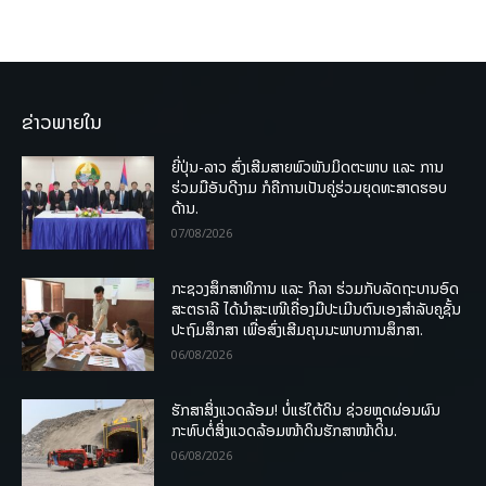
ຂ່າວພາຍໃນ
ຍີ່ປຸ່ນ-ລາວ ສົ່ງເສີມສາຍພົວພັນມິດຕະພາບ ແລະ ການ
ຮ່ວມມືອັນດີງາມ ກໍຄືການເປັນຄູ່ຮ່ວມຍຸດທະສາດຮອບ
ດ້ານ.
07/08/2026
ກະຊວງສຶກສາທິການ ແລະ ກິລາ ຮ່ວມກັບລັດຖະບານອົດ
ສະຕຣາລີ ໄດ້ນຳສະເໜີເຄື່ອງມືປະເມີນຕົນເອງສຳລັບຄູຊັ້ນ
ປະຖົມສຶກສາ ເພື່ອສົ່ງເສີມຄຸນນະພາບການສຶກສາ.
06/08/2026
ຮັກສາສິ່ງແວດລ້ອມ! ບໍ່ແຮ່ໃຕ້ດິນ ຊ່ວຍຫຼຸດຜ່ອນຜົນ
ກະທົບຕໍ່ສິ່ງແວດລ້ອມໜ້າດິນຮັກສາໜ້າດິນ.
06/08/2026