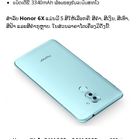
ແບັດເຕີຣີ: 3340mAh ພ້ອມຮອງຮັບລະບົບສາກໄວ
ສຳລັບ
Honor 6X
ແມ່ນມີ 5 ສີໃຫ້ເລືອກຄື: ສີຄຳ, ສີເງິນ, ສີເທົາ,
ສີຟ້າ ແລະສີຄຳກຸຫຼາບ. ໃນສ່ວນລາຄາໂຕເຄື່ອງມີດັ່ງນີ້: