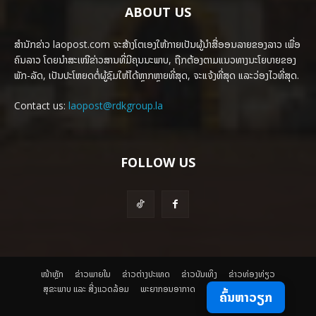
ABOUT US
ສຳນັກຂ່າວ laopost.com ຈະສ້າງໂຕເອງໃຫ້ກາຍເປັນຜູ້ນຳສື່ອອນລາຍຂອງລາວ ເພື່ອ
ຄົນລາວ ໂດຍນຳສະເໜີຂ່າວສານທີ່ມີຄຸນນະພາບ, ຖືກຕ້ອງຕາມແນວທາງນະໂຍບາຍຂອງ
ພັກ-ລັດ, ເປັນປະໂຫຍດຕໍ່ຜູ້ຊົມໃຫ້ໄດ້ຫຼາກຫຼາຍທີ່ສຸດ, ຈະແຈ້ງທີ່ສຸດ ແລະວ່ອງໄວທີ່ສຸດ.
Contact us:
laopost@rdkgroup.la
FOLLOW US
ໜ້າຫຼັກ
ຂ່າວພາຍ​ໃນ
ຂ່າວຕ່າງປະເທດ
​ຂ່າວບັນເທິງ
​ຂ່າວທ່ອງທ່ຽວ
ສຸຂະພາບ ແລະ ສີ່ງແວດລ້ອມ
ພະຍາກອນອາກາດ
ຄົ້ນຫາວຽກ