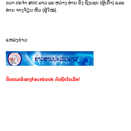
ຮວາ ປະ​ຈໍາ​ ສປປ ລາວ ​ລະ ຫວ່າງ ທ່ານ ຣົງ ຊົງ​ເຊຍ (ຜູ້​ເກົ່າ) ​ແລະ
ທ່ານ ຈາງ​ຈ້ຽນ ຫົວ (ຜູ້​ໃໝ່).
ແຫລ່ງຂ່າວ:
ຕິດຕາມເຮົາທາງFacebook ກົດຖືກໃຈເລີຍ!