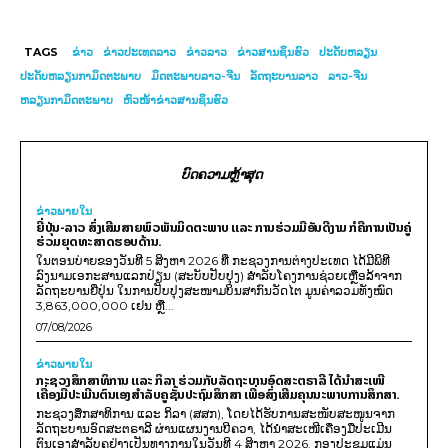
TAGS
ຂ່າວ
ຂ່າວປະເທດລາວ
ຂ່າວລາວ
ຂ່າວສານຊິນຮົວ
ປະ​ດັບ​ຫລຽນ
ປະດັບຫລຽນກາມິດຕະພາບ
ມິດຕະພາບລາວ-ຈີນ
ລັດຖະບານລາວ
ລາວ-ຈີນ
ຫລຽນກາມິດຕະພາບ
ຫົວໜ້າຂ່າວສານຊິນຮົວ
ບົດຄວາມຫຼ້າສຸດ
ຂ່າວພາຍ​ໃນ
ຍີ່ປຸ່ນ-ລາວ ສົ່ງເສີມສາຍພົວພັນມິດຕະພາບ ແລະ ການຮ່ວມມືອັນດີງາມ ກໍຄືການເປັນຄູ່
ຮ່ວມຍຸດທະສາດຮອບດ້ານ.
ໃນຕອນບ່າຍຂອງວັນທີ 5 ສິງຫາ 2026 ທີ່ ກະຊວງການຕ່າງປະເທດ ໄດ້ມີພິທີ
ລົງນາມເອກະສານແລກປ່ຽນ (ສະບັບປັບປຸງ) ສໍາລັບໂຄງການຊ່ວຍເຫຼືອລ້າຈາກ
ລັດຖະບານຍີ່ປຸ່ນ ໃນການປັບປຸງສະໜາມບິນສາກົນວັດໄຕ ມູນຄ່າລວມທັງໝົດ
3,863,000,000 ເຢນ ຫຼື...
07/08/2026
ຂ່າວພາຍ​ໃນ
ກະຊວງສຶກສາທິການ ແລະ ກິລາ ຮ່ວມກັບລັດຖະບານອົດສະຕຣາລີ ໄດ້ນຳສະເໜີ
ເຄື່ອງມືປະເມີນຕົນເອງສຳລັບຄູຊັ້ນປະຖົມສຶກສາ ເພື່ອສົ່ງເສີມຄຸນນະພາບການສຶກສາ.
ກະຊວງສຶກສາທິການ ແລະ ກິລາ (ສສກ), ໂດຍໄດ້ຮັບການສະໜັບສະໜູນຈາກ
ລັດຖະບານອົດສະຕຣາລີ ຜ່ານແຜນງານບີຄວາ, ໄດ້ນຳສະເໜີເຄື່ອງມືປະເມີນ
ຕົນເອງສຳລັບຄູຢ່າງເປັນທາງການໃນວັນທີ 4 ສິງຫາ 2026. ກອງປະຊຸມແມ່ນ