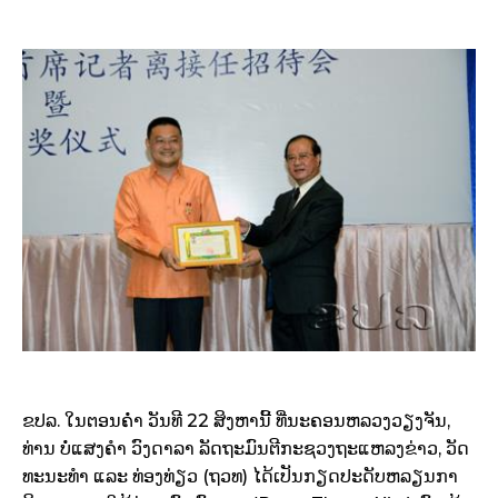
ຂປລ. ​ໃນຕອນ​ຄ່ຳ ​ວັນ​ທີ 22 ສິງຫານີ້ ທີ່​ນະຄອນຫລວງ​ວຽງ​ຈັນ,
ທ່ານ ບໍ່​ແສງ​ຄໍາ ວົງ​ດາລາ ລັດຖະມົນຕີ​ກະຊວງ​ຖະ​ແຫລ​ງຂ່າວ, ວັດ
ທະນະ​ທໍາ ​ແລະ ທ່ອງ​ທ່ຽວ (ຖວທ) ​ໄດ້​ເປັນ​ກຽດປະດັບ​ຫລຽນກາ​