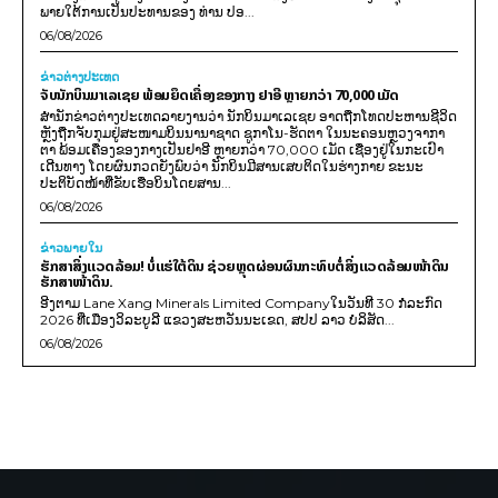
ພາຍໃຕ້ການເປັນປະທານຂອງ ທ່ານ ປອ...
06/08/2026
ຂ່າວຕ່າງປະເທດ
ຈັບນັກບິນມາເລເຊຍ ພ້ອມຍຶດເຄື່ອງຂອງກາງ ຢາອີ ຫຼາຍກວ່າ 70,000 ເມັດ
ສຳນັກຂ່າວຕ່າງປະເທດລາຍງານວ່າ ນັກບິນມາເລເຊຍ ອາດຖືກໂທດປະຫານຊີວິດ
ຫຼັງຖືກຈັບກຸມຢູ່ສະໜາມບິນນານາຊາດ ຊູກາໂນ-ຮັດຕາ ໃນນະຄອນຫຼວງຈາກາ
ຕາ ພ້ອມເຄື່ອງຂອງກາງເປັນຢາອີ ຫຼາຍກວ່າ 70,000 ເມັດ ເຊື່ອງຢູ່ໃນກະເປົາ
ເດີນທາງ ໂດຍຜົນກວດຍັງພົບວ່າ ນັກບິນມີສານເສບຕິດໃນຮ່າງກາຍ ຂະນະ
ປະຕິບັດໜ້າທີ່ຂັບເຮືອບິນໂດຍສານ...
06/08/2026
ຂ່າວພາຍ​ໃນ
ຮັກສາສິ່ງແວດລ້ອມ! ບໍ່ແຮ່ໃຕ້ດິນ ຊ່ວຍຫຼຸດຜ່ອນຜົນກະທົບຕໍ່ສິ່ງແວດລ້ອມໜ້າດິນ
ຮັກສາໜ້າດິນ.
ອີງຕາມ Lane Xang Minerals Limited Companyໃນວັນທີ 30 ກໍລະກົດ
2026 ທີ່ເມືອງວິລະບູລີ ແຂວງສະຫວັນນະເຂດ, ສປປ ລາວ ບໍລິສັດ...
06/08/2026