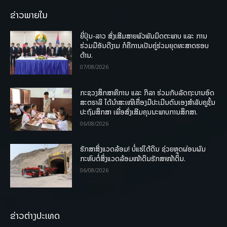
ຂ່າວພາຍໃນ
ຍີ່ປຸ່ນ-ລາວ ສົ່ງເສີມສາຍພົວພັນມິດຕະພາບ ແລະ ການ
ຮ່ວມມືອັນດີງາມ ກໍຄືການເປັນຄູ່ຮ່ວມຍຸດທະສາດຮອບ
ດ້ານ.
07/08/2026
ກະຊວງສຶກສາທິການ ແລະ ກິລາ ຮ່ວມກັບລັດຖະບານອົດ
ສະຕຣາລີ ໄດ້ນຳສະເໜີເຄື່ອງມືປະເມີນຕົນເອງສຳລັບຄູຊັ້ນ
ປະຖົມສຶກສາ ເພື່ອສົ່ງເສີມຄຸນນະພາບການສຶກສາ.
06/08/2026
ຮັກສາສິ່ງແວດລ້ອມ! ບໍ່ແຮ່ໃຕ້ດິນ ຊ່ວຍຫຼຸດຜ່ອນຜົນ
ກະທົບຕໍ່ສິ່ງແວດລ້ອມໜ້າດິນຮັກສາໜ້າດິນ.
06/08/2026
ຂ່າວຕ່າງປະເທດ