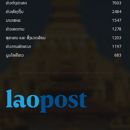
ຂ່າວຕ່າງປະເທດ
7003
ຂ່າວທ້ອງຖິ່ນ
2484
ນານາສາລະ
1547
ຂ່າວເຫດການ
1278
ສຸຂະພາບ ແລະ ສີ່ງແວດລ້ອມ
1203
ຂ່າວການພັດທະນາ
1197
ມູມໄອທີລາວ
683