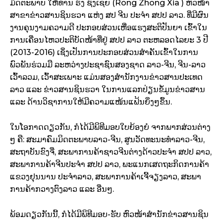
ມິດຕະພາບ ​ໃຫ້ທ່ານ ຣົງ ຊົງ​ເຊຍ (
Rong Zhong Xia ) ຫົວໜ້າ​
ສາຂາ​ຂ່າວສານ​ຊິນ​ຮວາ ​ແຫ່ງ ສປ ຈີນ ປະ​ຈໍ​າ ສປປ ລາວ. ທີ່​ມີ​ຜົນ
ງານ​ຄຸນງາມຄວາມ​ດີ​ ປະກອບສ່ວນ​ເຫື່ອ​ແຮງສະຕິ​ປັນຍາ ​ເຂົ້າ​ໃນ​
ການ​ເຄື່ອນ​ໄຫວ​ປະຕິບັດ​ໜ້າ​ທີ່ຢູ່ ສປປ ລາວ ຕະຫລອດ​ໄລຍະ 3 ປີ
(2013-2016) ເຊິ່ງ​​ເປັນ​ການ​ປະກອບສ່ວນ​ສໍາຄັນ​ເຂົ້າ​ໃນ​ການ​
ພົວພັນ​ຮ່ວມ​ມື​ ລະຫວ່າງປະຊາຊົນ​ສອງ​ຊາດ​ ລາວ-ຈີນ, ຈີນ-ລາວ ​​
ເວົ້າ​ລວມ, ​ເວົ້າ​ສະ​ເພາະ ​ແມ່ນສອງ​ສໍ​ານັກ​ງານ​ຂ່າວສານ​ປະ​ເທດ​
ລາວ ​ແລະ ຂ່າວສານ​ຊິນ​ຮວາ​ ໃນ​ການ​ແລກປ່ຽນ​ຂໍ້​ມູນ​ຂ່າວສານ​ ​
ແລະ ດ້ານ​ວິຊາ​ການ​ໃຫ້​ມີ​ຄວາມ​ແໜ້ນ​​ແຟ້ນຍິ່ງໆຂຶ້ນ.
​ໃນ​ໂອກາດ​ດຽວ​ກັນ, ກໍ​ໄດ້ມີພິທີມອບໃບຍ້ອງຍໍ ຈາກພາກສ່ວນ​ຕ່າງ
ໆ ຄື: ສະມາຄົມມິດຕະພາບລາວ-ຈີນ, ສູນວັດທະນະທໍາລາວ-ຈີນ,
ສະຖາບັນຂົງຈື່, ສະພາການຄ້າຊາວຈີນຕ່າງດ້າວປະຈໍາ ສປປ ລາວ,
ສະພາການຄ້າຈີນປະຈໍາ ສປປ ລາວ, ພະແນກເສດຖະກິດການຄ້າ
ແຂວງຢຸນນານ ປະຈໍາລາວ, ສະພາການຄ້າເຈີ້ຈຽງລາວ, ສະພາ
ການຄ້າກວາງຕົງລາວ ແລະ ອື່ນໆ.
​ພ້ອມ​ດຽວ​ກັນ​ນີ້, ​ກໍ​​ໄດ້ມີ​ພິທີ​ມອບ​-ຮັບ ຫົວ​ໜ້າ​ສໍານັກ​ຂ່າວສານ​ຊິນ​