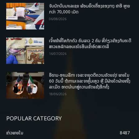
ຈັບນັກບິນມາເລເຊຍ ພ້ອມຍຶດເຄື່ອງຂອງກາງ ຢາອີ ຫຼາຍ
ກວ່າ 70,000 ເມັດ
06/08/2026
ເຈົ້າໜ້າທີ່ໄທກັກຕົວ ຄົນລາວ 2 ຄົນ ທີ່ກ່ຽວຂ້ອງກັບຄະດີ
ສາວແອລັກລອບເຮໂຣອີນເຂົ້າອົດສະຕາລີ
16/07/2026
ອີຣານ-ອາເມລິກາ ເຈລະຈາຍຸດຕິຄວາມຂັດແຍ່ງ! ພາຍໃນ
60 ວັນນີ້ ຖ້າການເຈລະຈາຫຼົ້ມເຫຼວ ຫຼື ມີຝ່າຍໃດຝ່າຍໜຶ່ງ
ລະເມີດ ອາດນໍາມາສູ່ຄວາມຂັດແຍ້ງອີກຄັ້ງ
18/06/2026
POPULAR CATEGORY
ຂ່າວພາຍ​ໃນ
8487