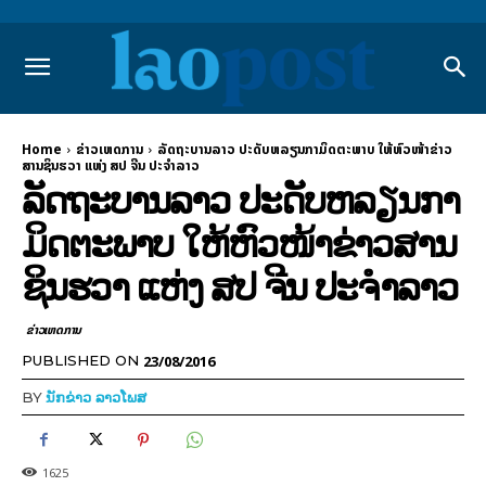
Home
ຂ່າວເຫດການ
ລັດຖະບານລາວ ປະດັບຫລຽນກາມິດຕະພາບ ໃຫ້ຫົວໜ້າຂ່າວ
ສານຊິນຮວາ ແຫ່ງ ສປ ຈີນ ປະຈຳລາວ
ລັດຖະບານລາວ ປະດັບຫລຽນກາ
ມິດຕະພາບ ໃຫ້ຫົວໜ້າຂ່າວສານ
ຊິນຮວາ ແຫ່ງ ສປ ຈີນ ປະຈຳລາວ
ຂ່າວເຫດການ
23/08/2016
PUBLISHED ON
BY
ນັກຂ່າວ ລາວໂພສ
1625