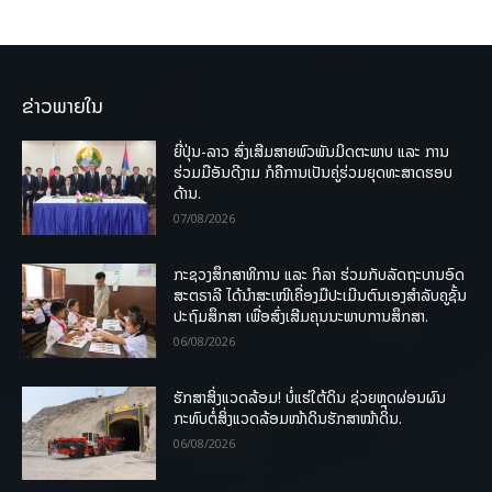
ຂ່າວພາຍໃນ
ຍີ່ປຸ່ນ-ລາວ ສົ່ງເສີມສາຍພົວພັນມິດຕະພາບ ແລະ ການ
ຮ່ວມມືອັນດີງາມ ກໍຄືການເປັນຄູ່ຮ່ວມຍຸດທະສາດຮອບ
ດ້ານ.
07/08/2026
ກະຊວງສຶກສາທິການ ແລະ ກິລາ ຮ່ວມກັບລັດຖະບານອົດ
ສະຕຣາລີ ໄດ້ນຳສະເໜີເຄື່ອງມືປະເມີນຕົນເອງສຳລັບຄູຊັ້ນ
ປະຖົມສຶກສາ ເພື່ອສົ່ງເສີມຄຸນນະພາບການສຶກສາ.
06/08/2026
ຮັກສາສິ່ງແວດລ້ອມ! ບໍ່ແຮ່ໃຕ້ດິນ ຊ່ວຍຫຼຸດຜ່ອນຜົນ
ກະທົບຕໍ່ສິ່ງແວດລ້ອມໜ້າດິນຮັກສາໜ້າດິນ.
06/08/2026