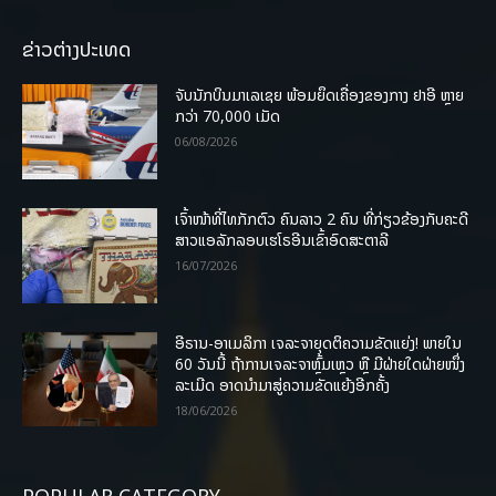
ຂ່າວຕ່າງປະເທດ
ຈັບນັກບິນມາເລເຊຍ ພ້ອມຍຶດເຄື່ອງຂອງກາງ ຢາອີ ຫຼາຍ
ກວ່າ 70,000 ເມັດ
06/08/2026
ເຈົ້າໜ້າທີ່ໄທກັກຕົວ ຄົນລາວ 2 ຄົນ ທີ່ກ່ຽວຂ້ອງກັບຄະດີ
ສາວແອລັກລອບເຮໂຣອີນເຂົ້າອົດສະຕາລີ
16/07/2026
ອີຣານ-ອາເມລິກາ ເຈລະຈາຍຸດຕິຄວາມຂັດແຍ່ງ! ພາຍໃນ
60 ວັນນີ້ ຖ້າການເຈລະຈາຫຼົ້ມເຫຼວ ຫຼື ມີຝ່າຍໃດຝ່າຍໜຶ່ງ
ລະເມີດ ອາດນໍາມາສູ່ຄວາມຂັດແຍ້ງອີກຄັ້ງ
18/06/2026