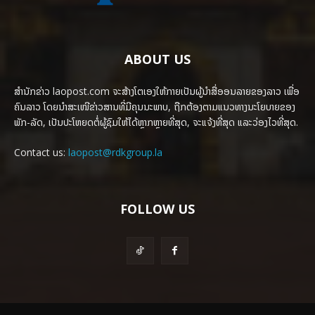
ABOUT US
ສຳນັກຂ່າວ laopost.com ຈະສ້າງໂຕເອງໃຫ້ກາຍເປັນຜູ້ນຳສື່ອອນລາຍຂອງລາວ ເພື່ອ
ຄົນລາວ ໂດຍນຳສະເໜີຂ່າວສານທີ່ມີຄຸນນະພາບ, ຖືກຕ້ອງຕາມແນວທາງນະໂຍບາຍຂອງ
ພັກ-ລັດ, ເປັນປະໂຫຍດຕໍ່ຜູ້ຊົມໃຫ້ໄດ້ຫຼາກຫຼາຍທີ່ສຸດ, ຈະແຈ້ງທີ່ສຸດ ແລະວ່ອງໄວທີ່ສຸດ.
Contact us:
laopost@rdkgroup.la
FOLLOW US