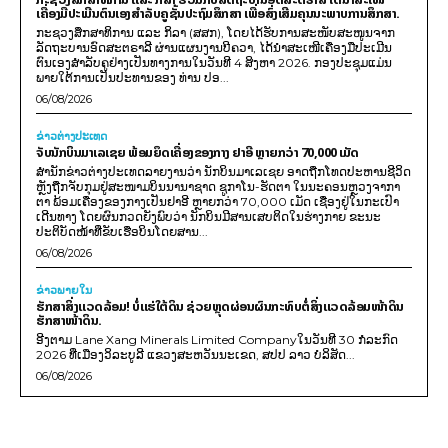
ເຄື່ອງມືປະເມີນຕົນເອງສຳລັບຄູຊັ້ນປະຖົມສຶກສາ ເພື່ອສົ່ງເສີມຄຸນນະພາບການສຶກສາ.
ກະຊວງສຶກສາທິການ ແລະ ກິລາ (ສສກ), ໂດຍໄດ້ຮັບການສະໜັບສະໜູນຈາກ
ລັດຖະບານອົດສະຕຣາລີ ຜ່ານແຜນງານບີຄວາ, ໄດ້ນຳສະເໜີເຄື່ອງມືປະເມີນ
ຕົນເອງສຳລັບຄູຢ່າງເປັນທາງການໃນວັນທີ 4 ສິງຫາ 2026. ກອງປະຊຸມແມ່ນ
ພາຍໃຕ້ການເປັນປະທານຂອງ ທ່ານ ປອ...
06/08/2026
ຂ່າວຕ່າງປະເທດ
ຈັບນັກບິນມາເລເຊຍ ພ້ອມຍຶດເຄື່ອງຂອງກາງ ຢາອີ ຫຼາຍກວ່າ 70,000 ເມັດ
ສຳນັກຂ່າວຕ່າງປະເທດລາຍງານວ່າ ນັກບິນມາເລເຊຍ ອາດຖືກໂທດປະຫານຊີວິດ
ຫຼັງຖືກຈັບກຸມຢູ່ສະໜາມບິນນານາຊາດ ຊູກາໂນ-ຮັດຕາ ໃນນະຄອນຫຼວງຈາກາ
ຕາ ພ້ອມເຄື່ອງຂອງກາງເປັນຢາອີ ຫຼາຍກວ່າ 70,000 ເມັດ ເຊື່ອງຢູ່ໃນກະເປົາ
ເດີນທາງ ໂດຍຜົນກວດຍັງພົບວ່າ ນັກບິນມີສານເສບຕິດໃນຮ່າງກາຍ ຂະນະ
ປະຕິບັດໜ້າທີ່ຂັບເຮືອບິນໂດຍສານ...
06/08/2026
ຂ່າວພາຍ​ໃນ
ຮັກສາສິ່ງແວດລ້ອມ! ບໍ່ແຮ່ໃຕ້ດິນ ຊ່ວຍຫຼຸດຜ່ອນຜົນກະທົບຕໍ່ສິ່ງແວດລ້ອມໜ້າດິນ
ຮັກສາໜ້າດິນ.
ອີງຕາມ Lane Xang Minerals Limited Companyໃນວັນທີ 30 ກໍລະກົດ
2026 ທີ່ເມືອງວິລະບູລີ ແຂວງສະຫວັນນະເຂດ, ສປປ ລາວ ບໍລິສັດ...
06/08/2026