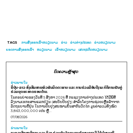
TAGS
ການສົ່ງອອກເຂົ້າຫວຽດນາມ
ຂ່າວ
ຂ່າວ​ຕ່າງ​ປະເທດ
ຂ່າວຫວຽດນາມ
ຍອດການສົ່ງອອກເຂົ້າ
ຫວຽດນາມ
ເຂົ້າຫວຽດນາມ
ເສດຖະກິດຫວຽດນາມ
ບົດຄວາມຫຼ້າສຸດ
ຂ່າວພາຍ​ໃນ
ຍີ່ປຸ່ນ-ລາວ ສົ່ງເສີມສາຍພົວພັນມິດຕະພາບ ແລະ ການຮ່ວມມືອັນດີງາມ ກໍຄືການເປັນຄູ່
ຮ່ວມຍຸດທະສາດຮອບດ້ານ.
ໃນຕອນບ່າຍຂອງວັນທີ 5 ສິງຫາ 2026 ທີ່ ກະຊວງການຕ່າງປະເທດ ໄດ້ມີພິທີ
ລົງນາມເອກະສານແລກປ່ຽນ (ສະບັບປັບປຸງ) ສໍາລັບໂຄງການຊ່ວຍເຫຼືອລ້າຈາກ
ລັດຖະບານຍີ່ປຸ່ນ ໃນການປັບປຸງສະໜາມບິນສາກົນວັດໄຕ ມູນຄ່າລວມທັງໝົດ
3,863,000,000 ເຢນ ຫຼື...
07/08/2026
ຂ່າວພາຍ​ໃນ
ກະຊວງສຶກສາທິການ ແລະ ກິລາ ຮ່ວມກັບລັດຖະບານອົດສະຕຣາລີ ໄດ້ນຳສະເໜີ