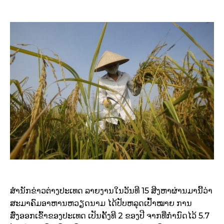
ສຳນັກຂ່າວຕ່າງປະເທດ ລາຍງານໃນວັນທີ 15 ສີງຫາຜ່ານມານີ້ວ່າ
ສະມາຄົມອາຫານຫວຽດນາມ ໄດ້ປັບຫລຸດເປົ້າໝາຍ ການ
ສົ່ງອອກເຂົ້າຂອງປະເທດ ເປັນຄັ້ງທີ 2 ຂອງປີ ຈາກທີ່ກຳນົດໄວ້ 5.7