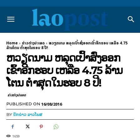
Home
ຂ່າວຕ່າງປະເທດ
ຫວຽດນາມ ຫລຸດເປົ້າສົ່ງອອກເຂົ້າອີກຮອບ ເຫລືອ 4.75
ລ້ານໂຕນ ຕ່ຳສຸດໃນຮອບ 8 ປີ!
ຫວຽດນາມ ຫລຸດເປົ້າສົ່ງອອກ
ເຂົ້າອີກຮອບ ເຫລືອ 4.75 ລ້ານ
ໂຕນ ຕ່ຳສຸດໃນຮອບ 8 ປີ!
ຂ່າວຕ່າງປະເທດ
16/08/2016
PUBLISHED ON
BY
ນັກຂ່າວ ລາວໂພສ
1659