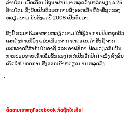
ລ້ານໂຕນ ເມື່ອເດືອນມິຖຸນາຜ່ານມາ ຫລຸດລົງເຫລືອພຽງ 4.75
ລ້ານໂຕນ ຊຶ່ງນັບເປັນຕົວເລກການສົ່ງອອກເຂົ້າ ທີ່ຕ່ຳທີ່ສຸດຂອງ
ຫວຽດນາມ ນັບຕັ້ງແຕ່ປີ 2008 ເປັນຕົ້ນມາ.
ທັງນີ້ ສະມາຄົມອາຫານຫວຽດນາມ ໃຫ້ຮູ້ວ່າ ການປັບຫລຸດຕົວ
ເລກດັ່ງກ່າວນີ້ລົງ ແມ່ນເນື່ອງຈາກ ຂາດແຄນຄຳສັ່ງຊື້ ຈາກ
ຕະຫລາດທີ່ສຳຄັນໃນອາຊີ ແລະ ອາຟຣິກາ, ພ້ອມດຽວກັນນັ້ນ
ການປ່ອຍຂາຍເຂົ້າເພີ່ມຂຶ້ນຂອງໄທ ກໍເປັນອີກປັດໄຈໜຶ່ງ ສົ່ງຜົນ
ເຮັດໃຫ້ ຍອດການສົ່ງອອກເຂົ້າຫວຽດນາມ ຫລຸດລົງ.
ຕິດຕາມເຮາທາງFacebook ກົດຖືກໃຈເລີຍ!