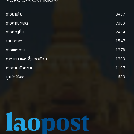
POPULAR CATEGORY
ຂ່າວພາຍ​ໃນ
8487
ຂ່າວຕ່າງປະເທດ
7003
ຂ່າວທ້ອງຖິ່ນ
2484
ນານາສາລະ
1547
ຂ່າວເຫດການ
1278
ສຸຂະພາບ ແລະ ສີ່ງແວດລ້ອມ
1203
ຂ່າວການພັດທະນາ
1197
ມູມໄອທີລາວ
683