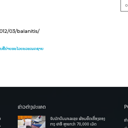
0
012/03/balanitis/
ສບທີ່ປາຍອະໄວຍະວະເພດຊາຍ
ຂ່າວຕ່າງປະເທດ
P
ບ
ຈັບນັກບິນມາເລເຊຍ ພ້ອມຍຶດເຄື່ອງຂອງ
ຂ່
່
ກາງ ຢາອີ ຫຼາຍກວ່າ 70,000 ເມັດ