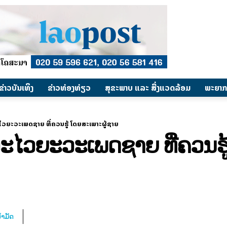
​ຂ່າວບັນເທິງ
​ຂ່າວທ່ອງທ່ຽວ
ສຸຂະພາບ ແລະ ສີ່ງແວດລ້ອມ
ພະຍາກ
ໄວຍະວະເພດຊາຍ ທີ່ຄວນຮູ້ ໂດຍສະເພາະຜູ້ຊາຍ
ອະໄວຍະວະເພດຊາຍ ທີ່ຄວນຮ
້ຳມັດ