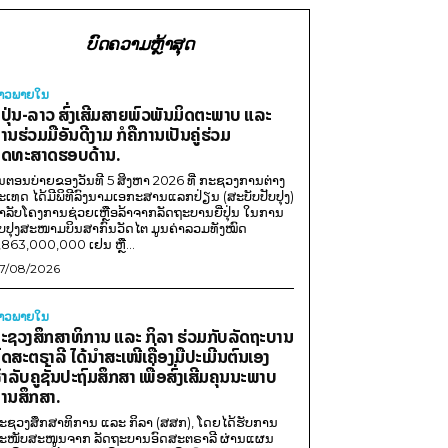
ບົດຄວາມຫຼ້າສຸດ
່າວພາຍ​ໃນ
ີ່ປຸ່ນ-ລາວ ສົ່ງເສີມສາຍພົວພັນມິດຕະພາບ ແລະ
ານຮ່ວມມືອັນດີງາມ ກໍຄືການເປັນຄູ່ຮ່ວມ
ຸດທະສາດຮອບດ້ານ.
ນຕອນບ່າຍຂອງວັນທີ 5 ສິງຫາ 2026 ທີ່ ກະຊວງການຕ່າງ
ະເທດ ໄດ້ມີພິທີລົງນາມເອກະສານແລກປ່ຽນ (ສະບັບປັບປຸງ)
ໍາລັບໂຄງການຊ່ວຍເຫຼືອລ້າຈາກລັດຖະບານຍີ່ປຸ່ນ ໃນການ
ັບປຸງສະໜາມບິນສາກົນວັດໄຕ ມູນຄ່າລວມທັງໝົດ
,863,000,000 ເຢນ ຫຼື...
7/08/2026
່າວພາຍ​ໃນ
ະຊວງສຶກສາທິການ ແລະ ກິລາ ຮ່ວມກັບລັດຖະບານ
ົດສະຕຣາລີ ໄດ້ນຳສະເໜີເຄື່ອງມືປະເມີນຕົນເອງ
ຳລັບຄູຊັ້ນປະຖົມສຶກສາ ເພື່ອສົ່ງເສີມຄຸນນະພາບ
ານສຶກສາ.
ະຊວງສຶກສາທິການ ແລະ ກິລາ (ສສກ), ໂດຍໄດ້ຮັບການ
ະໜັບສະໜູນຈາກ ລັດຖະບານອົດສະຕຣາລີ ຜ່ານແຜນ