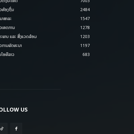
າວຕ່າງປະເທດ
7003
າວທ້ອງຖິ່ນ
2484
ນາສາລະ
1547
າວເຫດການ
1278
ຂະພາບ ແລະ ສີ່ງແວດລ້ອມ
1203
າວການພັດທະນາ
1197
ມໄອທີລາວ
683
OLLOW US