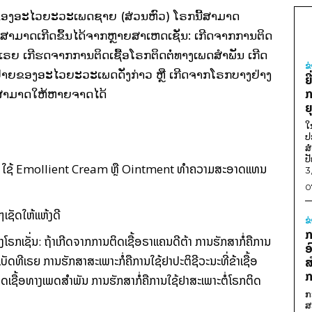
ຍຂອງອະໄວຍະວະເພດຊາຍ (ສ່ວນຫົວ) ໂຣກນີ້ສາມາດ
ີ້ສາມາດເກີດຂຶ້ນໄດ້ຈາກຫຼາຍສາເຫດເຊັ່ນ: ເກີດຈາກການຕິດ
ທີເຣຍ ເກີຮດຈາກການຕິດເຊື້ອໂຣກຕິດຕໍ່ທາງເພດສຳພັນ ເກີດ
ຂ
ປາຍຂອງອະໄວຍະວະເພດດັ່ງກ່າວ ຫຼື ເກີດຈາກໂຣກບາງຢ່າງ
ຍ
ກ
ກໍ່ສາມາດໃຫ້ຫາຍຈາດໄດ້
ຍ
ໃ
ປ
ສ
ປ
 ແລະ ໃຊ້ Emollient Cream ຫຼື Ointment ທຳຄວາມສະອາດແທນ
3
0
ເຊັດໃຫ້ແຫ້ງດີ
ຂ
ກ
ຣກເຊັ່ນ: ຖ້າເກີດຈາກການຕິດເຊື້ອຣາແຄນດີຕ້າ ການຮັກສາກໍ່ຄືການ
ອ
ບັດທີເຣຍ ການຮັກສາສະເພາະກໍ່ຄືການໃຊ້ຢາປະຕິຊີວະນະທີ່ຂ້າເຊື້ອ
ສ
ກ
ດເຊື້ອທາງເພດສຳພັນ ການຮັກສາກໍ່ຄືການໃຊ້ຢາສະເພາະຕໍ່ໂຣກຕິດ
ກ
ສ