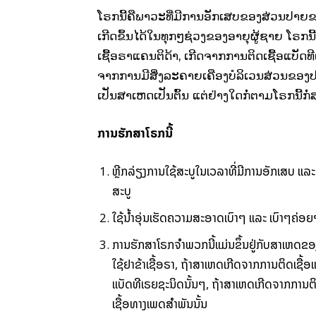
ໂຣກນີ້ຄືພາວະທີ່ມີການອັກເສບຂອງສ່ວນປາ
ເກີດຂຶ້ນໄດ້ໃນທຸກໆຊ່ວງຂອງອາຍຸຜູ້ຊາຍ ໂຣກນ
ເຊື້ອຣາແຄນຕິດ້າ, ເກີດຈາກການຕິດເຊື້ອແບັດ
ຈາກການມີສິ່ງລະຄາຍເຄືອງບໍລິເວນສ່ວນຂອງ
ເປັນສາເຫດເປັນຕົ້ນ ແຕ່ຢ່າງໃດກໍ່ຕາມໂຣກນີ້
ການຮັກສາໂຣກນີ້
ຫຼີກລ່ຽງການໃຊ້ສະບູໃນເວລາທີ່ມີການອັກເສບ
ສະບູ
ໃຊ້ນ້ຳອຸ່ນເຮັດຄວາມສະອາດເບົາໆ ແລະ ເບົາໆຄ່ອຍໆ
ການຮັກສາໂຣກຈຳພວກນີ້ແມ່ນຂຶ້ນຢູ່ກັບສາເຫດຂອງໂ
ໃຊ້ຢາຂ້າເຊື້ອຣາ, ຖ້າສາເຫດເກີດຈາກການຕິດເຊື້ອແ
ແບັດທີເຣຍຊະນິດນັ້ນໆ, ຖ້າສາເຫດເກີດຈາກການຕິ
ເຊື້ອທາງເພດສຳພັນນັ້ນ