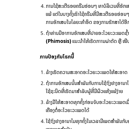
ການໃຊ້ສະເຕີຣອຍຄຣີມອ່ອນໆ ທາບໍລິເວນທີ່ອັກເສ
ແພ້ ແຕ່ໃນບາງຄັ້ງເຮົາໃຊ້ຄຣີມທີ່ມີສະເຕີຣອຍອ່ອ
ການອັກເສບໃນໄລຍະທຳອິດ ຂອງການຮັກສາໄດ້ອີ
ຖ້າທ່ານມີອາການອັກເສບທີ່ປາຍອະໄວຍະວະເພດຊ້ຳ
(Phimosis)
ແນະນຳໃຫ້ເຮັດກາານຜ່າຕັດ ຫຼື 
ການປ້ອງກັນໂຣກນີ້
ລ້າງເຮັດຄວາມສະອາດອະໄວຍະວະເພດໃຫ້ສະອາດ ແລ
ຖ້າການອັກເສບນັ້ນສຳພັນກັບການໃຊ້ຖົງຢາງອານາໄມ 
ໃຊ້ຊະນິດທີ່ເຮັດມາສຳລັບຜູ້ທີ່ມີຜິວແຫ້ງແພ້ງ່າຍ
ລ້າງມືໃຫ້ສະອາດທຸກຄັ້ງກ່ອນຈັບອະໄວຍະວະເພດເ
ເຄືອງຕໍ່ອະໄວຍະວະເພດໄດ້
ໃຊ້ຖົງຢາງອານາໄມທຸກຄັ້ງໃນເວລາມີເພດສຳພັນກັບຄ