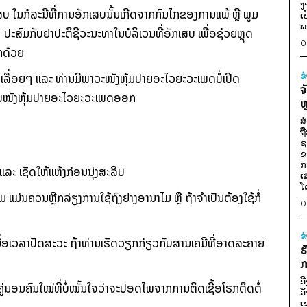
ງ
ບ ໃນກໍລະນີທີ່ການອັກເສບນັ້ນເກີດຈາກກົນໄກຂອງການແພ້ ຫຼື ພູມ
ເ
ພ
ນໆ ປະສົມກັບຢາປະຕິຊີວະນະທາໃນບໍລິເວນທີ່ອັກເສບ ເພື່ອຊ່ວຍຫຼຸດ
0
ກດ້ວຍ
ເລື່ອຍໆ ແລະ ທ່ານມີພາວະໜັງຫຸ້ມປາຍອະໄວຍະວະເພດບໍ່ເປີດ
ຂ
ຈ
ໜີບໜັງຫຸ້ມປາຍອະໄວຍະວະເພດອອກ
ຫ
ສ
ຖ
ຊ
ຂ
ກ
ະ ເຊັດໃຫ້ແຫ້ງກ່ອນນຸ່ງສະລິບ
ເ
ໂ
ແມ່ນຄວນຫຼີກລ່ຽງການໃຊ້ຖົງຢາງອານາໄມ ຫຼື ຖ້າຈຳເປັນຕ້ອງໃຊ້ກໍ່
0
ຂ
ມື່ອເວລາປັດສະວະ ຖ້າທ່ານເຮັດວຽກກ່ຽວກັບສານເຄມີທີ່ອາດລະຄາຍ
ຮ
ກ
ອ
ູ່ນອນຄົນໃໝ່ທີ່ບໍ່ໝັ້ນໃຈວ່າຈະປອດໄພຈາກການຕິດເຊື້ອໂຣກຕິດຕໍ່
ວ
ເ