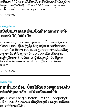
ານບີຄວາ, ໄດ້ນຳສະເໜີເຄື່ອງມືປະເມີນຕົນເອງສຳລັບຄູຢ່າງ
ປັນທາງການໃນວັນທີ 4 ສິງຫາ 2026. ກອງປະຊຸມແມ່ນ
າຍໃຕ້ການເປັນປະທານຂອງ ທ່ານ ປອ...
6/08/2026
່າວຕ່າງປະເທດ
ັບນັກບິນມາເລເຊຍ ພ້ອມຍຶດເຄື່ອງຂອງກາງ ຢາອີ
ຼາຍກວ່າ 70,000 ເມັດ
ຳນັກຂ່າວຕ່າງປະເທດລາຍງານວ່າ ນັກບິນມາເລເຊຍ ອາດ
ືກໂທດປະຫານຊີວິດ ຫຼັງຖືກຈັບກຸມຢູ່ສະໜາມບິນນານາ
າດ ຊູກາໂນ-ຮັດຕາ ໃນນະຄອນຫຼວງຈາກາຕາ ພ້ອມເຄື່ອງ
ອງກາງເປັນຢາອີ ຫຼາຍກວ່າ 70,000 ເມັດ ເຊື່ອງຢູ່ໃນ
ະເປົາເດີນທາງ ໂດຍຜົນກວດຍັງພົບວ່າ ນັກບິນມີສານ
ສບຕິດໃນຮ່າງກາຍ ຂະນະປະຕິບັດໜ້າທີ່ຂັບເຮືອບິນ
ດຍສານ...
6/08/2026
່າວພາຍ​ໃນ
ັກສາສິ່ງແວດລ້ອມ! ບໍ່ແຮ່ໃຕ້ດິນ ຊ່ວຍຫຼຸດຜ່ອນຜົນ
ະທົບຕໍ່ສິ່ງແວດລ້ອມໜ້າດິນຮັກສາໜ້າດິນ.
ີງຕາມ Lane Xang Minerals Limited Companyໃນ
ັນທີ 30 ກໍລະກົດ 2026 ທີ່ເມືອງວິລະບູລີ ແຂວງສະຫວັນນະ
ຂດ, ສປປ ລາວ ບໍລິສັດ...