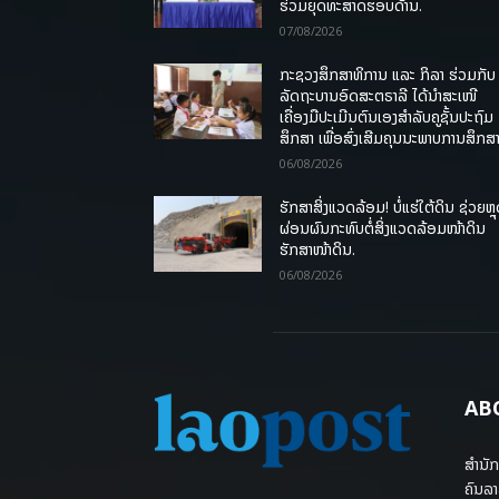
ຮ່ວມຍຸດທະສາດຮອບດ້ານ.
07/08/2026
ກະຊວງສຶກສາທິການ ແລະ ກິລາ ຮ່ວມກັບ
ລັດຖະບານອົດສະຕຣາລີ ໄດ້ນຳສະເໜີ
ເຄື່ອງມືປະເມີນຕົນເອງສຳລັບຄູຊັ້ນປະຖົມ
ສຶກສາ ເພື່ອສົ່ງເສີມຄຸນນະພາບການສຶກສາ
06/08/2026
ຮັກສາສິ່ງແວດລ້ອມ! ບໍ່ແຮ່ໃຕ້ດິນ ຊ່ວຍຫຼ
ຜ່ອນຜົນກະທົບຕໍ່ສິ່ງແວດລ້ອມໜ້າດິນ
ຮັກສາໜ້າດິນ.
06/08/2026
AB
ສຳນັກ
ຄົນລາ