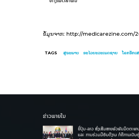
ທາງເພດສຳພັນ
ຂໍ້ມູນຈາກ: http://medicarezine.com/2
TAGS
ສຸຂະພາບ
ອະ​ໄວ​ຍະ​ວະ​ເພດ​ຊາຍ
ໂຣກອັກເ
ຂ່າວພາຍໃນ
ຍີ່ປຸ່ນ-ລາວ ສົ່ງເສີມສາຍພົວພັນມິດຕະພາ
ແລະ ການຮ່ວມມືອັນດີງາມ ກໍຄືການເປັນຄູ