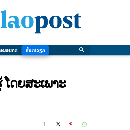
ອນອາກາດ
ຄົ້ນຫາວຽກ
ູ້ ໂດຍສະເພາະ