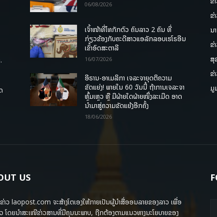
ຂ່
06/08/2026
ຂ່
ເຈົ້າໜ້າທີ່ໄທກັກຕົວ ຄົນລາວ 2 ຄົນ ທີ່
ນາ
ກ່ຽວຂ້ອງກັບຄະດີສາວແອລັກລອບເຮໂຣອີນ
ຂ່
ເຂົ້າອົດສະຕາລີ
ສຸ
.
16/07/2026
ຂ່
ອີຣານ-ອາເມລິກາ ເຈລະຈາຍຸດຕິຄວາມ
ຂັດແຍ່ງ! ພາຍໃນ 60 ວັນນີ້ ຖ້າການເຈລະຈາ
ມູ
ຸດ
ຫຼົ້ມເຫຼວ ຫຼື ມີຝ່າຍໃດຝ່າຍໜຶ່ງລະເມີດ ອາດ
ນໍາມາສູ່ຄວາມຂັດແຍ້ງອີກຄັ້ງ
18/06/2026
OUT US
F
ຂ່າວ laopost.com ຈະສ້າງໂຕເອງໃຫ້ກາຍເປັນຜູ້ນຳສື່ອອນລາຍຂອງລາວ ເພື່ອ
ວ ໂດຍນຳສະເໜີຂ່າວສານທີ່ມີຄຸນນະພາບ, ຖືກຕ້ອງຕາມແນວທາງນະໂຍບາຍຂອງ