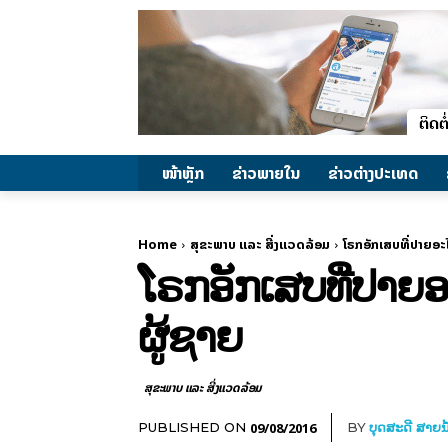
ໜ້າຫຼັກ
ຂ່າວພາຍ​ໃນ
ຂ່າວຕ່າງປະເທດ
Home
ສຸຂະພາບ ແລະ ສີ່ງແວດລ້ອມ
ໂຣກອັກເສບທີ່ປາຍອະ
ໂຣກອັກເສບທີ່ປາຍ
ຜູ້ຊາຍ
ສຸຂະພາບ ແລະ ສີ່ງແວດລ້ອມ
09/08/2016
PUBLISHED ON
BY
ບຸດສະດີ ສາຍນ