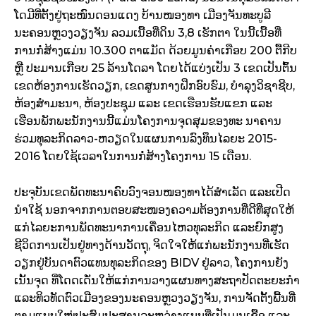
ໂດມີທີ່ຕັ້ງຢູ່ຖະໜົນດອນແດງ ບ້ານໜອງທາ ເມືອງຈັນທະບູລີ
ນະຄອນຫຼວງວຽງຈັນ ລວມເນື້ອທີ່ດິນ 3,8 ເຮັກຕາ ໃນນີ້ເນື້ອທີ່
ການກໍ່ສ້າງແມ່ນ 10.300 ຕາແມັດ ດ້ວຍມູນຄ່າເກືອບ 200 ຕື້ກີບ
ຫຼື ປະມານເກືອບ 25 ລ້ານໂດລາ ໂດຍໄດ້ແບ່ງເປັນ 3 ເຂດເປັນຕົ້ນ
ເຂດຫ້ອງການເຮັດວຽກ, ເຂດສູນກາງຝຶກອົບຮົມ, ບຳລຸງວິຊາຊີບ,
ຫ້ອງສຳມະນາ, ຫ້ອງປະຊຸມ ແລະ ເຂດເຮືອນຮັບແຂກ ແລະ
ເຮືອນພັກພະນັກງານນີ້ແມ່ນໂຄງການຈຸດສຸມຂອງທະ ນາຄານ
ຮ່ວມທຸລະກິດລາວ-ຫວຽດໃນແຜນການລົງທຶນໄລຍະ 2015-
2016 ໂດຍໃຊ້ເວລາໃນການກໍ່ສ້າງໂຄງການ 15 ເດືອນ.
ປະຈຸບັນເຂດພັດທະນາຄົບວົງຈອນໜອງທາໄດ້ສຳເລັດ ແລະເປີດ
ນຳໃຊ້ ນອກຈາກການຕອບສະໜອງຄວາມຕ້ອງການທີ່ດີທີ່ສຸດໃຫ້
ແກ່ໄລຍະການພັດທະນາການເຄື່ອນໄຫວທຸລະກິດ ແລະຍົກສູງ
ຊີວິດການເປັນຢູ່ທາງດ້ານວັດຖຸ, ຈິດໃຈໃຫ້ແກ່ພະນັກງານທີ່ເຮັດ
ວຽກຢູ່ບັນດາຕົວແທນທຸລະກິດຂອງ BIDV ຢູ່ລາວ, ໂຄງການຍັງ
ເນັ້ນຈຸດ ທີ່ໂດດເດັ່ນໃຫ້ແກ່ການວາງແຜນທາງສະຖາປັດຕະຍະກຳ
ແລະທິວທັດຕົວເມືອງຂອງນະຄອນຫຼວງວຽງຈັນ, ການຈັດຕັ້ງພື້ນທີ່
ຕາມແບບໃໝ່ປະສົມປະສານລະຫວ່າງແບບທີ່ເປັນມູນເຊື້ອ ແລະ