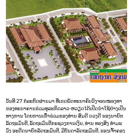
ວັນທີ 27 ກໍລະກົດຜ່ານມາ ທີ່ເຂດພັດທະນາຄົບວົງຈອນໜອງທາ
ຂອງທະນາຄານຮ່ວມທຸລະກິດລາວ-ຫວຽດໄດ້ເປີດນຳໃຊ້ຢ່າງເປັນ
ທາງການ ໂດຍການເຂົ້າຮ່ວມຂອງທ່ານ ສົມດີ ດວງດີ ຮອງນາຍົກ
ລັດຖະມົນຕີ, ລັດຖະມົນຕີກະຊວງການເງິນ, ທ່ານ ທອງສິງ ທຳມະ
ວົງ ອະດີດນາຍົກລັດຖະມົນຕີ, ມີບັນດາລັດຖະມົນຕີ, ຮອງເຈົ້າຄອງ