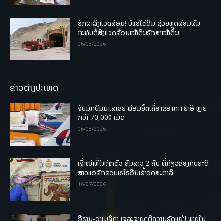
ຮັກສາສິ່ງແວດລ້ອມ! ບໍ່ແຮ່ໃຕ້ດິນ ຊ່ວຍຫຼຸດຜ່ອນຜົນ
ກະທົບຕໍ່ສິ່ງແວດລ້ອມໜ້າດິນຮັກສາໜ້າດິນ.
06/08/2026
ຂ່າວຕ່າງປະເທດ
ຈັບນັກບິນມາເລເຊຍ ພ້ອມຍຶດເຄື່ອງຂອງກາງ ຢາອີ ຫຼາຍ
ກວ່າ 70,000 ເມັດ
06/08/2026
ເຈົ້າໜ້າທີ່ໄທກັກຕົວ ຄົນລາວ 2 ຄົນ ທີ່ກ່ຽວຂ້ອງກັບຄະດີ
ສາວແອລັກລອບເຮໂຣອີນເຂົ້າອົດສະຕາລີ
16/07/2026
ອີຣານ-ອາເມລິກາ ເຈລະຈາຍຸດຕິຄວາມຂັດແຍ່ງ! ພາຍໃນ