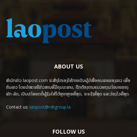
ABOUT US
ສຳນັກຂ່າວ laopost.com ຈະສ້າງໂຕເອງໃຫ້ກາຍເປັນຜູ້ນຳສື່ອອນລາຍຂອງລາວ ເພື່ອ
ຄົນລາວ ໂດຍນຳສະເໜີຂ່າວສານທີ່ມີຄຸນນະພາບ, ຖືກຕ້ອງຕາມແນວທາງນະໂຍບາຍຂອງ
ພັກ-ລັດ, ເປັນປະໂຫຍດຕໍ່ຜູ້ຊົມໃຫ້ໄດ້ຫຼາກຫຼາຍທີ່ສຸດ, ຈະແຈ້ງທີ່ສຸດ ແລະວ່ອງໄວທີ່ສຸດ.
Contact us:
laopost@rdkgroup.la
FOLLOW US