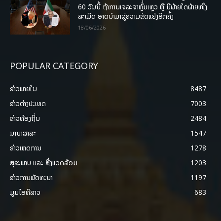
60 ວັນນີ້ ຖ້າການເຈລະຈາຫຼົ້ມເຫຼວ ຫຼື ມີຝ່າຍໃດຝ່າຍໜຶ່ງ
ລະເມີດ ອາດນໍາມາສູ່ຄວາມຂັດແຍ້ງອີກຄັ້ງ
18/06/2026
POPULAR CATEGORY
ຂ່າວພາຍ​ໃນ
8487
ຂ່າວຕ່າງປະເທດ
7003
ຂ່າວທ້ອງຖິ່ນ
2484
ນານາສາລະ
1547
ຂ່າວເຫດການ
1278
ສຸຂະພາບ ແລະ ສີ່ງແວດລ້ອມ
1203
ຂ່າວການພັດທະນາ
1197
ມູມໄອທີລາວ
683