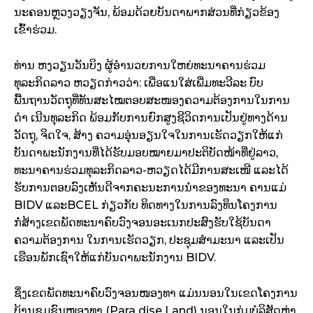
ນະຄອນຫຼວງວຽງຈັນ, ພ້ອມດ້ວຍບັນດາພາກສ່ວນທີ່ກ່ຽວຂ້ອງ
ເຂົ້າຮ່ວມ.
ທ່ານ ຫງວຽນວັນບິງ ຜູ້ອຳນວຍການໃຫຍ່ທະນາຄານຮ່ວມ
ທຸລະກິດລາວ ຫວຽດກ່າວວ່າ: ເພື່ອແນໃສ່ເພີ່ມທະວີລະ ບົບ
ພື້ນຖານວັດຖຸທີ່ທັນສະໄໝຕອບສະໜອງຄວາມຕ້ອງການໃນການ
ດຳ ເນີນທຸລະກິດ ພ້ອມກັບການຍົກສູງຊີວິດການເປັນຢູ່ທາງດ້ານ
ວັດຖຸ, ຈິດໃຈ, ສ້າງ ຄວາມອຸ່ນອຽນໃຈໃນການເຮັດວຽກໃຫ້ແກ່
ບັນດາພະນັກງານທີ່ໄດ້ຮັບມອບໝາຍມາປະຕິບັດໜ້າທີ່ຢູ່ລາວ,
ທະນາຄານຮ່ວມທຸລະກິດລາວ-ຫວຽດໄດ້ມີການສະເໜີ ແລະໄດ້
ຮັບການຕອບລົງເຫັນດີຈາກຄະນະການນຳຂອງທະນາ ຄານແມ່
BIDV ແລະBCEL ກ່ຽວກັບ ທິດທາງໃນການລົງທຶນໂຄງການ
ກໍ່ສ້າງເຂດພັດທະນາຄົບວົງຈອນອະເນກປະສົງຮັບໃຊ້ບັນດາ
ຄວາມຕ້ອງການ ໃນການເຮັດວຽກ, ປະຊຸມສຳມະນາ ແລະເປັນ
ເຮືອນພັກເຊົາໃຫ້ແກ່ບັນດາພະນັກງານ BIDV.
ຊຶ່ງເຂດພັດທະນາຄົບວົງຈອນໜອງທາ ແມ່ນນອນໃນເຂດໂຄງການ
ບ້ານຊຸມຊົນໜອງທາ (Para dise Land) ນອນໃນກຸ່ມບໍລິສັດຫ່າ