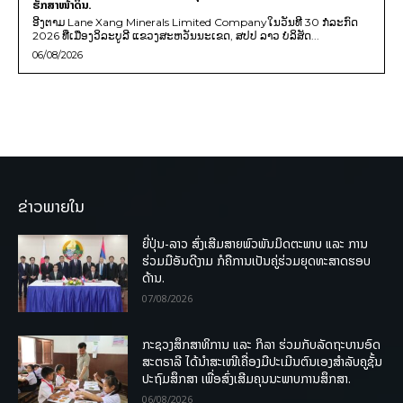
ຮັກສາໜ້າດິນ.
ອີງຕາມ Lane Xang Minerals Limited Companyໃນວັນທີ 30 ກໍລະກົດ
2026 ທີ່ເມືອງວິລະບູລີ ແຂວງສະຫວັນນະເຂດ, ສປປ ລາວ ບໍລິສັດ...
06/08/2026
ຂ່າວພາຍໃນ
ຍີ່ປຸ່ນ-ລາວ ສົ່ງເສີມສາຍພົວພັນມິດຕະພາບ ແລະ ການ
ຮ່ວມມືອັນດີງາມ ກໍຄືການເປັນຄູ່ຮ່ວມຍຸດທະສາດຮອບ
ດ້ານ.
07/08/2026
ກະຊວງສຶກສາທິການ ແລະ ກິລາ ຮ່ວມກັບລັດຖະບານອົດ
ສະຕຣາລີ ໄດ້ນຳສະເໜີເຄື່ອງມືປະເມີນຕົນເອງສຳລັບຄູຊັ້ນ
ປະຖົມສຶກສາ ເພື່ອສົ່ງເສີມຄຸນນະພາບການສຶກສາ.
06/08/2026