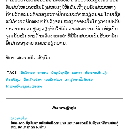
ທັນສະໄໝ ນອກນັ້ນຍັງສະແດງໃຫ້ເຫັນເຖິງຄຸນລັກສະນະທາງ
ດ້ານວັດທະນະທຳຂອງສະຖາປັດຕະຍະກຳຫວຽດນາມ ໂດຍເຊື່ອ
ແນ່ວ່າເຂດພັດທະນາຄົບວົງຈອນໜອງທາຈະເປັນໂຄງການປະດັບ
ປະດານະຄອນຫຼວງວຽງຈັນໃຫ້ມີຄວາມສວຍງາມ ພ້ອມທັງເປັນ
ຈຸດເນັ້ນໜັກທາງດ້ານວັດທະນະທຳທີ່ມີລັກສະນະເປັນສັນຍາລັກ
ພິເສດຂອງລາວ ແລະຫວຽດນາມ.
ທີ່ມາ: ເສດຖະກິດ-ສັງຄົມ
TAGS
ຄົບວົງຈອນ
ທາງການ
ບຳລຸງວິຊາຊີບ
ໜອງ​ທາ
ຫ້ອງການເຮັດວຽກ
ຫ້ອງປະຊຸມ
ຫ້ອງສຳມະນາ
ເຂດພັດທະນາ
ເຂດສູນກາງຝຶກອົບຮົມ
ໂຄງການບ້ານຊຸມຊົນໜອງທາ
ບົດຄວາມຫຼ້າສຸດ
ຂ່າວພາຍ​ໃນ
ຍີ່ປຸ່ນ-ລາວ ສົ່ງເສີມສາຍພົວພັນມິດຕະພາບ ແລະ ການຮ່ວມມືອັນດີງາມ ກໍຄືການເປັນຄູ່
ຮ່ວມຍຸດທະສາດຮອບດ້ານ.