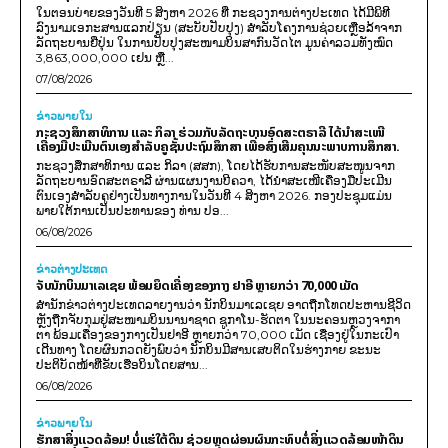
ໃນຕອນບ່າຍຂອງວັນທີ 5 ສິງຫາ 2026 ທີ່ ກະຊວງການຕ່າງປະເທດ ໄດ້ມີພິທີ
ລົງນາມເອກະສານແລກປ່ຽນ (ສະບັບປັບປຸງ) ສໍາລັບໂຄງການຊ່ວຍເຫຼືອລ້າຈາກ
ລັດຖະບານຍີ່ປຸ່ນ ໃນການປັບປຸງສະໜາມບິນສາກົນວັດໄຕ ມູນຄ່າລວມທັງໝົດ
3,863,000,000 ເຢນ ຫຼື...
07/08/2026
ຂ່າວພາຍ​ໃນ
ກະຊວງສຶກສາທິການ ແລະ ກິລາ ຮ່ວມກັບລັດຖະບານອົດສະຕຣາລີ ໄດ້ນຳສະເໜີ
ເຄື່ອງມືປະເມີນຕົນເອງສຳລັບຄູຊັ້ນປະຖົມສຶກສາ ເພື່ອສົ່ງເສີມຄຸນນະພາບການສຶກສາ.
ກະຊວງສຶກສາທິການ ແລະ ກິລາ (ສສກ), ໂດຍໄດ້ຮັບການສະໜັບສະໜູນຈາກ
ລັດຖະບານອົດສະຕຣາລີ ຜ່ານແຜນງານບີຄວາ, ໄດ້ນຳສະເໜີເຄື່ອງມືປະເມີນ
ຕົນເອງສຳລັບຄູຢ່າງເປັນທາງການໃນວັນທີ 4 ສິງຫາ 2026. ກອງປະຊຸມແມ່ນ
ພາຍໃຕ້ການເປັນປະທານຂອງ ທ່ານ ປອ...
06/08/2026
ຂ່າວຕ່າງປະເທດ
ຈັບນັກບິນມາເລເຊຍ ພ້ອມຍຶດເຄື່ອງຂອງກາງ ຢາອີ ຫຼາຍກວ່າ 70,000 ເມັດ
ສຳນັກຂ່າວຕ່າງປະເທດລາຍງານວ່າ ນັກບິນມາເລເຊຍ ອາດຖືກໂທດປະຫານຊີວິດ
ຫຼັງຖືກຈັບກຸມຢູ່ສະໜາມບິນນານາຊາດ ຊູກາໂນ-ຮັດຕາ ໃນນະຄອນຫຼວງຈາກາ
ຕາ ພ້ອມເຄື່ອງຂອງກາງເປັນຢາອີ ຫຼາຍກວ່າ 70,000 ເມັດ ເຊື່ອງຢູ່ໃນກະເປົາ
ເດີນທາງ ໂດຍຜົນກວດຍັງພົບວ່າ ນັກບິນມີສານເສບຕິດໃນຮ່າງກາຍ ຂະນະ
ປະຕິບັດໜ້າທີ່ຂັບເຮືອບິນໂດຍສານ...
06/08/2026
ຂ່າວພາຍ​ໃນ
ຮັກສາສິ່ງແວດລ້ອມ! ບໍ່ແຮ່ໃຕ້ດິນ ຊ່ວຍຫຼຸດຜ່ອນຜົນກະທົບຕໍ່ສິ່ງແວດລ້ອມໜ້າດິນ