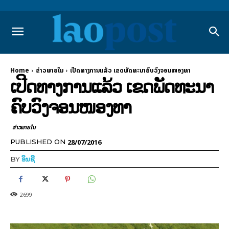
Home
ຂ່າວພາຍ​ໃນ
ເປີດທາງການແລ້ວ ເຂດພັດທະນາຄົບວົງຈອນໜອງທາ
ເປີດທາງການແລ້ວ ເຂດພັດທະນາ
ຄົບວົງຈອນໜອງທາ
ຂ່າວພາຍ​ໃນ
28/07/2016
PUBLISHED ON
BY
ອິນຊີ
2699